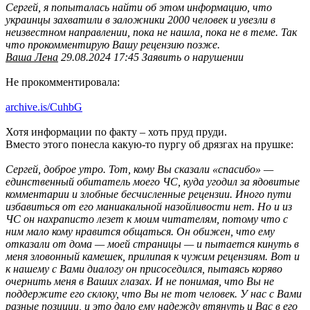
Сергей, я попыталась найти об этом информацию, что
украинцы захватили в заложники 2000 человек и увезли в
неизвестном направлении, пока не нашла, пока не в теме. Так
что прокомментирую Вашу рецензию позже.
Ваша Лена
29.08.2024 17:45 Заявить о нарушении
Не прокомментировала:
archive.is/CuhbG
Хотя информации по факту – хоть пруд пруди.
Вместо этого понесла какую-то пургу об дрязгах на прушке:
Сергей, доброе утро. Тот, кому Вы сказали «спасибо» —
единственный обитатель моего ЧС, куда угодил за ядовитые
комментарии и злобные бесчисленные рецензии. Иного пути
избавиться от его маниакальной назойливости нет. Но и из
ЧС он нахраписто лезет к моим читателям, потому что с
ним мало кому нравится общаться. Он обижен, что ему
отказали от дома — моей страницы — и пытается кинуть в
меня зловонный камешек, прилипая к чужим рецензиям. Вот и
к нашему с Вами диалогу он присоседился, пытаясь коряво
очернить меня в Ваших глазах. И не понимая, что Вы не
поддержите его склоку, что Вы не тот человек. У нас с Вами
разные позиции, и это дало ему надежду втянуть и Вас в его