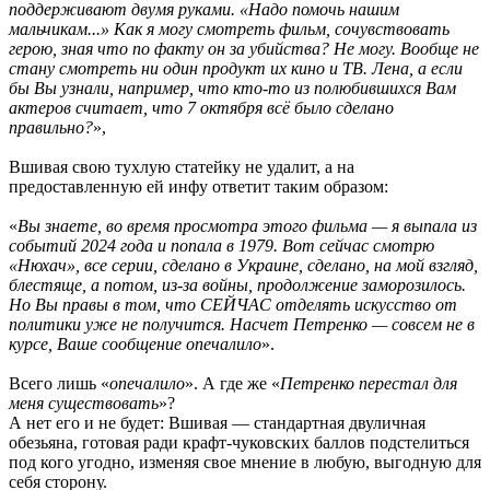
поддерживают двумя руками. «Надо помочь нашим
мальчикам...» Как я могу смотреть фильм, сочувствовать
герою, зная что по факту он за убийства? Не могу. Вообще не
стану смотреть ни один продукт их кино и ТВ. Лена, а если
бы Вы узнали, например, что кто-то из полюбившихся Вам
актеров считает, что 7 октября всё было сделано
правильно?
»,
Вшивая свою тухлую статейку не удалит, а на
предоставленную ей инфу ответит таким образом:
«
Вы знаете, во время просмотра этого фильма — я выпала из
событий 2024 года и попала в 1979. Вот сейчас смотрю
«Нюхач», все серии, сделано в Украине, сделано, на мой взгляд,
блестяще, а потом, из-за войны, продолжение заморозилось.
Но Вы правы в том, что СЕЙЧАС отделять искусство от
политики уже не получится. Насчет Петренко — совсем не в
курсе, Ваше сообщение опечалило
».
Всего лишь «
опечалило
». А где же «
Петренко перестал для
меня существовать
»?
А нет его и не будет: Вшивая — стандартная двуличная
обезьяна, готовая ради крафт-чуковских баллов подстелиться
под кого угодно, изменяя свое мнение в любую, выгодную для
себя сторону.