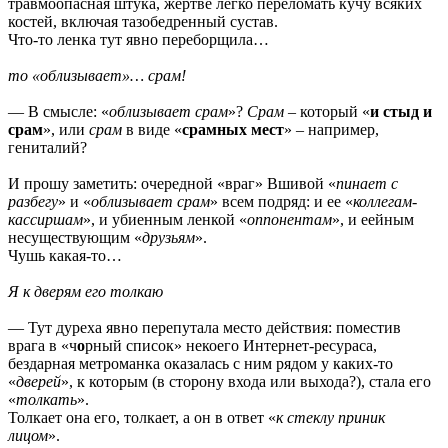
травмоопасная штука, жертве легко переломать кучу всяких
костей, включая тазобедренный сустав.
Что-то ленка тут явно переборщила…
то «облизывает»… срам!
— В смысле: «
облизывает срам
»?
Срам
– который «
и стыд и
срам
», или
срам
в виде «
срамных мест
» – например,
гениталий?
И прошу заметить: очередной «враг» Вшивой «
пинает с
разбегу
» и «
облизывает срам
» всем подряд: и ее «
коллегам-
кассиршам
», и убиенным ленкой «
оппонентам
», и еейным
несуществующим «
друзьям
».
Чушь какая-то…
Я к дверям его толкаю
— Тут дуреха явно перепутала место действия: поместив
врага в «ч
о
рный список» некоего Интернет-ресураса,
бездарная метроманка оказалась с ним рядом у каких-то
«
дверей
», к которым (в сторону входа или выхода?), стала его
«
толкать
».
Толкает она его, толкает, а он в ответ «
к стеклу приник
лицом
».