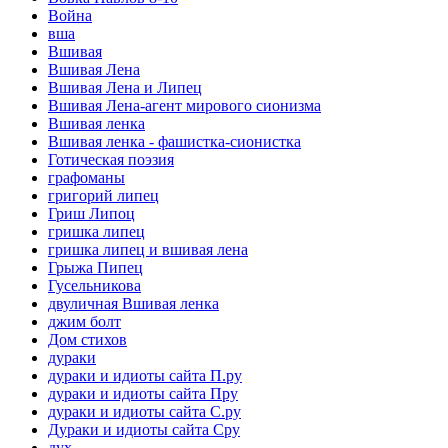
Война
вша
Вшивая
Вшивая Лена
Вшивая Лена и Липец
Вшивая Лена-агент мирового сионизма
Вшивая ленка
Вшивая ленка - фашистка-сионистка
Готическая поэзия
графоманы
григорий липец
Гриш Липоц
гришка липец
гришка липец и вшивая лена
Грыжа Пипец
Гусельникова
двуличная Вшивая ленка
джим болт
Дом стихов
дураки
дураки и идиоты сайта П.ру
дураки и идиоты сайта Пру
дураки и идиоты сайта С.ру
Дураки и идиоты сайта Сру
дух