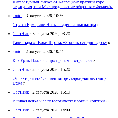
Литературный ликбез от Калрецкой: краткий курс
отрицания, или Моё продолжение общения с Фомичём
3
krutoi
· 3 августа 2026, 10:56
Страхи Ержа, или Новые видения плагиатора
19
СветНик
· 3 августа 2026, 08:20
Галиниада от Воки Шрапа. «Я опять сегодни здесь»
6
krutoi
· 2 августа 2026, 19:54
Как Ержь Падлов с прозарянами встречался
21
СветНик
· 2 августа 2026, 15:20
От "авторитета" до плагиатора: карьерная лестница
Ержа
7
СветНик
· 2 августа 2026, 15:19
Вшивая ленка и ее патологическая боязнь критики
27
СветНик
· 2 августа 2026, 14:04