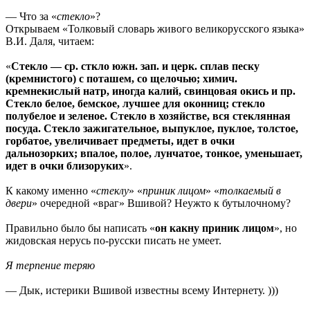
— Что за «
стекло
»?
Открываем «Толковый словарь живого великорусского языка»
В.И. Даля, читаем:
«
Стекло — ср. сткло южн. зап. и церк. сплав песку
(кремнистого) с поташем, со щелочью; химич.
кремнекислый натр, иногда калий, свинцовая окись и пр.
Стекло белое, бемское, лучшее для оконниц; стекло
полубелое и зеленое. Стекло в хозяйстве, вся стеклянная
посуда. Стекло зажигательное, выпуклое, пуклое, толстое,
горбатое, увеличивает предметы, идет в очки
дальнозорких; впалое, полое, лунчатое, тонкое, уменьшает,
идет в очки близоруких
».
К какому именно «
стеклу
» «
приник лицом
» «
толкаемый в
двери
» очередной «враг» Вшивой? Неужто к бутылочному?
Правильно было бы написать «
он какну приник лицом
», но
жидовская нерусь по-русски писать не умеет.
Я терпение теряю
— Дык, истерики Вшивой известны всему Интернету. )))