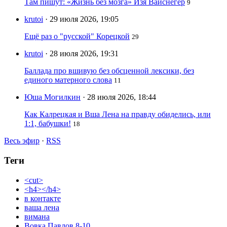
Там пишут: «Жизнь без мозга» Изя Вайснегер
9
krutoi
· 29 июля 2026, 19:05
Ещё раз о "русской" Корецкой
29
krutoi
· 28 июля 2026, 19:31
Баллада про вшивую без обсценной лексики, без
единого матерного слова
11
Юша Могилкин
· 28 июля 2026, 18:44
Как Калрецкая и Вша Лена на правду обиделись, или
1:1, бабушки!
18
Весь эфир
·
RSS
Теги
<cut>
<h4></h4>
в контакте
ваша лена
вимана
Вовка Павлов 8-10