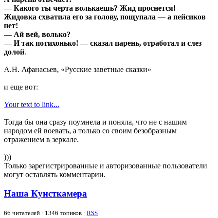
— Какого ты черта волькаешь? Жид проснется!
Жидовка схватила его за голову, пощупала — а пейсиков
нет!
— Ай вей, волько?
— И так потихонько! — сказал парень, отработал и слез
долой
.
А.Н. Афанасьев, «Русские заветные сказки»
и еще вот:
Your text to link...
Тогда бы она сразу поумнела и поняла, что не с нашим
народом ей воевать, а только со своим безобразным
отражением в зеркале.
)))
Только зарегистрированные и авторизованные пользователи
могут оставлять комментарии.
Наша Кунсткамера
66
читателей · 1346 топиков ·
RSS