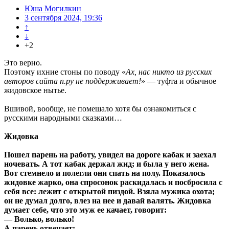
Юша Могилкин
3 сентября 2024, 19:36
↑
↓
+2
Это верно.
Поэтому ихние стоны по поводу «
Ах, нас никто из русских
авторов сайта п.ру не поддерживает!
» — туфта и обычное
жидовское нытье.
Вшивой, вообще, не помешало хотя бы ознакомиться с
русскими народными сказками…
Жидовка
Пошел парень на работу, увидел на дороге кабак и заехал
ночевать. А тот кабак держал жид; и была у него жена.
Вот стемнело и полегли они спать на полу. Показалось
жидовке жарко, она спросонок раскидалась и посбросила с
себя все: лежит с открытой пиздой. Взяла мужика охота;
он не думал долго, влез на нее и давай валять. Жидовка
думает себе, что это муж ее качает, говорит:
— Волько, волько!
А парень отвечает: