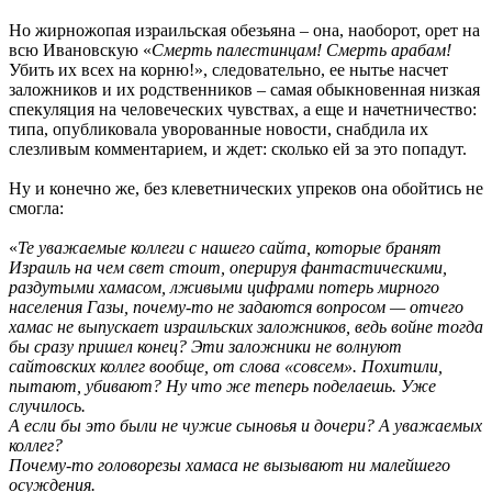
Но жирножопая израильская обезьяна – она, наоборот, орет на
всю Ивановскую «
Смерть палестинцам! Смерть арабам!
Убить их всех на корню!», следовательно, ее нытье насчет
заложников и их родственников – самая обыкновенная низкая
спекуляция на человеческих чувствах, а еще и начетничество:
типа, опубликовала уворованные новости, снабдила их
слезливым комментарием, и ждет: сколько ей за это попадут.
Ну и конечно же, без клеветнических упреков она обойтись не
смогла:
«
Те уважаемые коллеги с нашего сайта, которые бранят
Израиль на чем свет стоит, оперируя фантастическими,
раздутыми хамасом, лживыми цифрами потерь мирного
населения Газы, почему-то не задаются вопросом — отчего
хамас не выпускает израильских заложников, ведь войне тогда
бы сразу пришел конец? Эти заложники не волнуют
сайтовских коллег вообще, от слова «совсем». Похитили,
пытают, убивают? Ну что же теперь поделаешь. Уже
случилось.
А если бы это были не чужие сыновья и дочери? А уважаемых
коллег?
Почему-то головорезы хамаса не вызывают ни малейшего
осуждения.