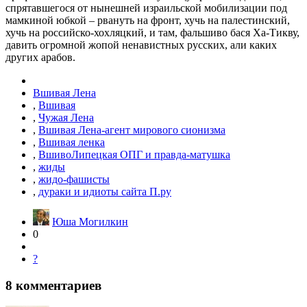
спрятавшегося от нынешней израильской мобилизации под
мамкиной юбкой – рвануть на фронт, хучь на палестинский,
хучь на российско-хохляцкий, и там, фальшиво бася Ха-Тикву,
давить огромной жопой ненавистных русских, али каких
других арабов.
Вшивая Лена
,
Вшивая
,
Чужая Лена
,
Вшивая Лена-агент мирового сионизма
,
Вшивая ленка
,
ВшивоЛипецкая ОПГ и правда-матушка
,
жиды
,
жидо-фашисты
,
дураки и идиоты сайта П.ру
Юша Могилкин
0
?
8
комментариев