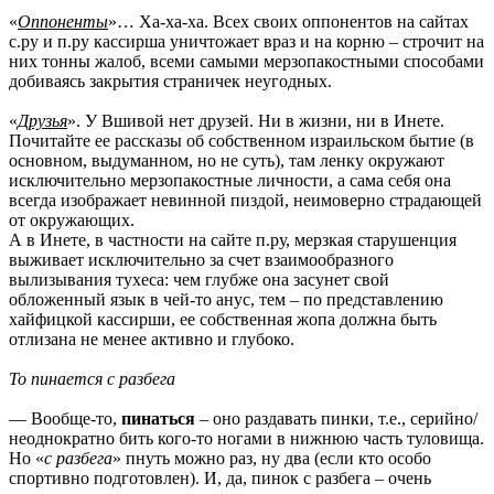
«
Оппоненты
»… Ха-ха-ха. Всех своих оппонентов на сайтах
с.ру и п.ру кассирша уничтожает враз и на корню – строчит на
них тонны жалоб, всеми самыми мерзопакостными способами
добиваясь закрытия страничек неугодных.
«
Друзья
». У Вшивой нет друзей. Ни в жизни, ни в Инете.
Почитайте ее рассказы об собственном израильском бытие (в
основном, выдуманном, но не суть), там ленку окружают
исключительно мерзопакостные личности, а сама себя она
всегда изображает невинной пиздой, неимоверно страдающей
от окружающих.
А в Инете, в частности на сайте п.ру, мерзкая старушенция
выживает исключительно за счет взаимообразного
вылизывания тухеса: чем глубже она засунет свой
обложенный язык в чей-то анус, тем – по представлению
хайфицкой кассирши, ее собственная жопа должна быть
отлизана не менее активно и глубоко.
То пинается с разбега
— Вообще-то,
пинаться
– оно раздавать пинки, т.е., серийно/
неоднократно бить кого-то ногами в нижнюю часть туловища.
Но «
с разбега
» пнуть можно раз, ну два (если кто особо
спортивно подготовлен). И, да, пинок с разбега – очень