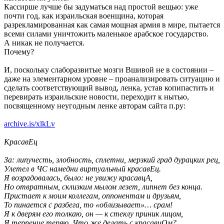
Кассирше лучше бы задуматься над простой вещью: уже
почти год, как израильская военщина, которая
разрекламированная как самая мощная армия в мире, пытается
всеми силами уничтожить маленькое арабское государство.
А никак не получается.
Почему?
И, поскольку слаборазвитые мозги Вшивой не в состоянии –
даже на элементарном уровне – проанализировать ситуацию и
сделать соответствующий вывод, ленка, устав копипастить и
перевирать израильские новости, переходит к нытью,
посвященному неугодным ленке авторам сайта п.ру:
archive.is/xlkLv
КрасавЕц
За: липучесть, злобность, сплетни, мерзкий град дурацких рец,
Улетел в ЧС намедни виртуальный красавЕц.
Я возрадовалась, было: не увижу красавцА,
Но отвратным, склизким мылом лезет, липнет без конца.
Пристает к моим коллегам, оппонентам и друзьям,
То пинается с разбега, то «облизывает»… срам!
Я к дверям его толкаю, он — к стеклу приник лицом,
Я терпение теряю. Что же делать с красавцОм?