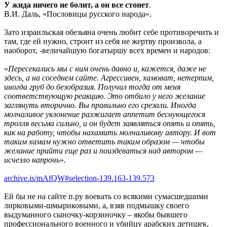
У жида ничего не болит, а он все стонет
.
В.И. Даль, «Пословицы русского народа».
Зато израильская обезьяна очень любит себе противоречить и
там, где ей нужно, строит из себя не жертву произвола, а
наоборот, -величайшую богатыршу всех времен и народов:
«
Пересекались мы с ним очень давно и, кажется, даже не
здесь, а на соседнем сайте. Агрессивен, хамоват, нетерпим,
иногда груб до безобразия. Получил тогда от меня
соответствующую реакцию. Это отбило у него желание
заглянуть вторично. Вы правильно его срезали. Иногда
молчаливое уклонение разжигает аппетит беснующегося
тролля весьма сильно, и он будет заявляться опять и опять,
как на работу, чтобы нахамить молчаливому автору. И вот
таким хамам нужно ответить таким образом — чтобы
желание прийти еще раз и поиздеваться над автором —
исчезло напрочь
».
archive.is/mAfQW#selection-139.163-139.573
Ей бы не на сайте п.ру воевать со всякими сумасшедшими
лирковыми-шмыриковыми, а, взяв подмышку своего
выдуманного сыночку-корзиночку – якобы бывшего
профессионального военного и убийцу арабских детишек,