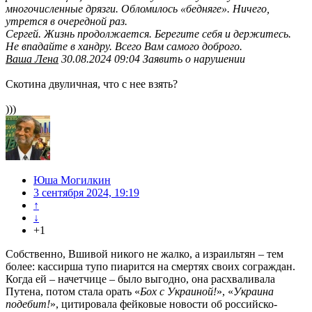
многочисленные дрязги. Обломилось «бедняге». Ничего,
утрется в очередной раз.
Сергей. Жизнь продолжается. Берегите себя и держитесь.
Не впадайте в хандру. Всего Вам самого доброго.
Ваша Лена
30.08.2024 09:04 Заявить о нарушении
Скотина двуличная, что с нее взять?
)))
Юша Могилкин
3 сентября 2024, 19:19
↑
↓
+1
Собственно, Вшивой никого не жалко, а израильтян – тем
более: кассирша тупо пиарится на смертях своих сограждан.
Когда ей – начетчице – было выгодно, она расхваливала
Путена, потом стала орать «
Бох с Украиной!
», «
Украина
подебит!
», цитировала фейковые новости об российско-