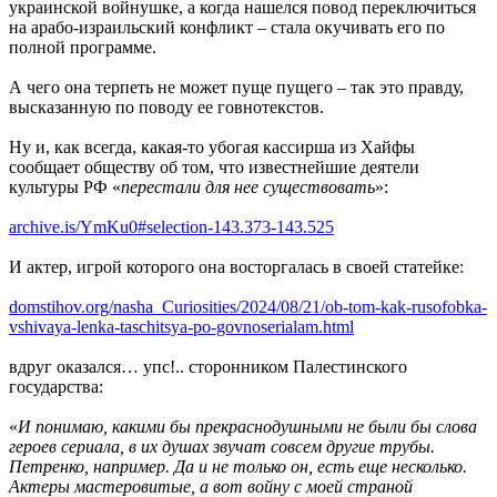
украинской войнушке, а когда нашелся повод переключиться
на арабо-израильский конфликт – стала окучивать его по
полной программе.
А чего она терпеть не может пуще пущего – так это правду,
высказанную по поводу ее говнотекстов.
Ну и, как всегда, какая-то убогая кассирша из Хайфы
сообщает обществу об том, что известнейшие деятели
культуры РФ «
перестали для нее существовать
»:
archive.is/YmKu0#selection-143.373-143.525
И актер, игрой которого она восторгалась в своей статейке:
domstihov.org/nasha_Curiosities/2024/08/21/ob-tom-kak-rusofobka-
vshivaya-lenka-taschitsya-po-govnoserialam.html
вдруг оказался… упс!.. сторонником Палестинского
государства:
«
И понимаю, какими бы прекраснодушными не были бы слова
героев сериала, в их душах звучат совсем другие трубы.
Петренко, например. Да и не только он, есть еще несколько.
Актеры мастеровитые, а вот войну с моей страной