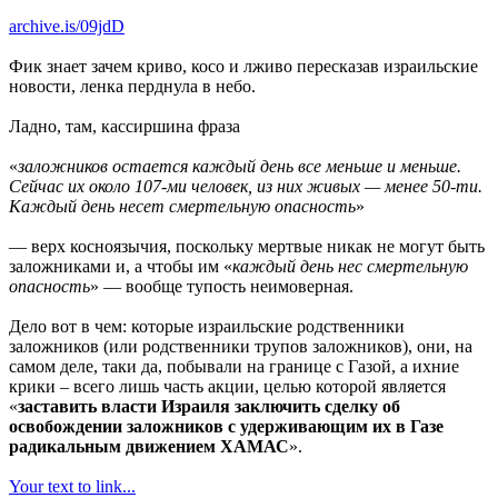
archive.is/09jdD
Фик знает зачем криво, косо и лживо пересказав израильские
новости, ленка перднула в небо.
Ладно, там, кассиршина фраза
«
заложников остается каждый день все меньше и меньше.
Сейчас их около 107-ми человек, из них живых — менее 50-ти.
Каждый день несет смертельную опасность
»
— верх косноязычия, поскольку мертвые никак не могут быть
заложниками и, а чтобы им «
каждый день нес смертельную
опасность
» — вообще тупость неимоверная.
Дело вот в чем: которые израильские родственники
заложников (или родственники трупов заложников), они, на
самом деле, таки да, побывали на границе с Газой, а ихние
крики – всего лишь часть акции, целью которой является
«
заставить власти Израиля заключить сделку об
освобождении заложников с удерживающим их в Газе
радикальным движением ХАМАС
».
Your text to link...