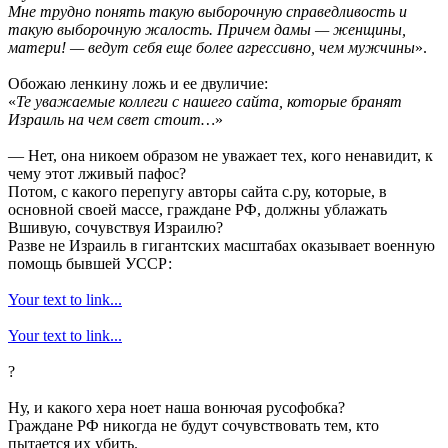
Мне трудно понять такую выборочную справедливость и
такую выборочную жалость. Причем дамы — женщины,
матери! — ведут себя еще более агрессивно, чем мужчины
».
Обожаю ленкину ложь и ее двуличие:
«
Те уважаемые коллеги с нашего сайта, которые бранят
Израиль на чем свет стоит…
»
— Нет, она никоем образом не уважает тех, кого ненавидит, к
чему этот лживый пафос?
Потом, с какого перепугу авторы сайта с.ру, которые, в
основной своей массе, граждане РФ, должны ублажать
Вшивую, сочувствуя Израилю?
Разве не Израиль в гигантских масштабах оказывает военную
помощь бывшей УССР:
Your text to link...
Your text to link...
?
Ну, и какого хера ноет наша вонючая русофобка?
Граждане РФ никогда не будут сочувствовать тем, кто
пытается их убить.