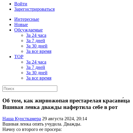
Войти
Зарегистрироваться
Интересные
Новые
Обсуждаемые
За 24 часа
За 7 дней
За 30 дней
За все время
TOP
За 24 часа
За 7 дней
За 30 дней
За все время
Об том, как жирножопая престарелая красави́ца
Вшивая ленка дважды нафертила себе в рот
Наша Кунсткамера
29 августа 2024, 20:14
Вшивая ленка опять учудила. Дважды.
Начну со второго ее просера: