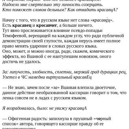
Надоело мне смертельно эту личность созерцать.
Кто поможет словом дельным? Как отвадить красавцА?
Начну с того, что в русском языке нет слова «
красав
е́
ц
».
Есть
красавец
и
кросавчег
, а больше ничего.
Тут явно прослеживается влияние псевдо-попадьи
Темофеевой, верещащей на каждом углу, что ради публичной
демонстрации своей глупости, каждая нерусь имеет полное
право менять ударение в словах русского языка.
Оно, может, и можно иногда, ради, скажем, комического
эффекта, но Вшивой с ее наитупешим новоязом, оного
достичь не удалось.
За: липучесть, злобность, сплетни, мерзкий град дурацких рец,
Улетел в ЧС намедни виртуальный красавЕц
— Не знаю, зачем после «
за
» Вшивая влепила двоеточие,
данное действие необразованной кассирши говорит о том, что
ленка совсем не в ладах с русским языком.
Я возрадовалась, было: не увижу красавцА
— Офигенная радость: запихнула в прушный «ч
о
рный
список» автора, говорящего кассирше правду об ее
говнотворчестве.