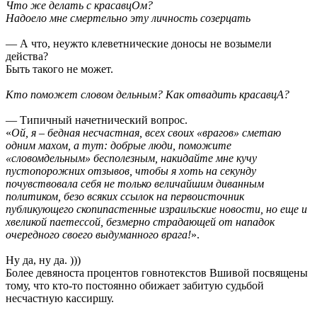
Что же делать с красавцОм?
Надоело мне смертельно эту личность созерцать
— А что, неужто клеветнические доносы не возымели
действа?
Быть такого не может.
Кто поможет словом дельным? Как отвадить красавцА?
— Типичный начетнический вопрос.
«
Ой, я – бедная несчастная, всех своих «врагов» сметаю
одним махом, а тут: добрые люди, поможите
«словомдельным» бесполезным, накидайте мне кучу
пустопорожних отзывов, чтобы я хоть на секунду
почувствовала себя не только величайшим диванным
политиком, безо всяких ссылок на первоисточник
публикующего скопипастенные израильские новости, но еще и
хвеликой паетессой, безмерно страдающей от нападок
очередного своего выдуманного врага!
».
Ну да, ну да. )))
Более девяноста процентов говнотекстов Вшивой посвящены
тому, что кто-то постоянно обижает забитую судьбой
несчастную кассиршу.