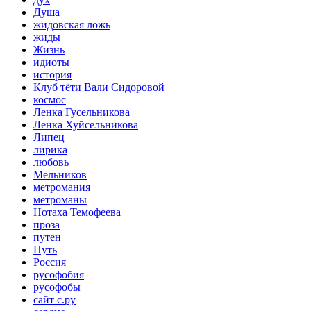
Душа
жидовская ложь
жиды
Жизнь
идиоты
история
Клуб тёти Вали Сидоровой
космос
Ленка Гусельникова
Ленка Хуйсельникова
Липец
лирика
любовь
Мельников
метромания
метроманы
Нотаха Темофеева
проза
путен
Путь
Россия
русофобия
русофобы
сайт с.ру