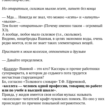
Но отвратным, склизким мылом лезет, липнет без конца
— Мда… Никогда не знал, что можно «
лезть
» и «
липнуть
»
«
мылом
»…
Тем более «
отвратным
» (Почему именно таким – огромный
ХЗ).
А вообще, любое мыло склизкое (т.е., скользкое).
Видимо, нищебродка Вшивая, в целях экономии воды, очень
редко моется, если не знает таких элементарных вещей.
Пристает к моим коллегам, оппонентам и друзьям
— Давайте определимся.
«
Коллеги
» Вшивой – это кто? Кассиры и прочие работники
супермаркета, в котором до седьмого пота трудится
несчастная старушенция?
Бо, согласно «Толкового словаря» Т.Ф. Ефремовой,
«
коллега — человек одной профессии, товарищ по работе
или по учебе в высшей школе
».
Правда, у жидов имеется своя особая мулька: называть
«
коллегами
» читателей крафт-чуковских помоек. Но оно у них
происходит по причине повальной неграмотности.