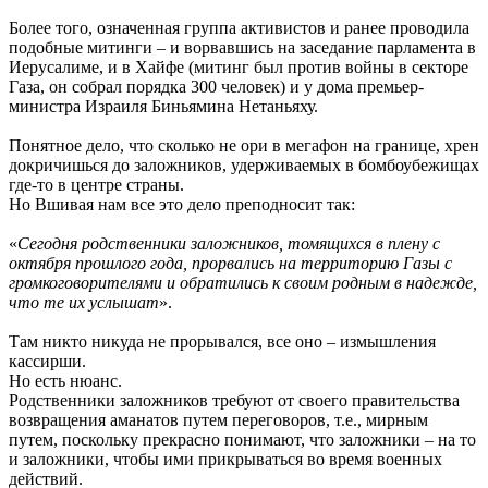
Более того, означенная группа активистов и ранее проводила
подобные митинги – и ворвавшись на заседание парламента в
Иерусалиме, и в Хайфе (митинг был против войны в секторе
Газа, он собрал порядка 300 человек) и у дома премьер-
министра Израиля Биньямина Нетаньяху.
Понятное дело, что сколько не ори в мегафон на границе, хрен
докричишься до заложников, удерживаемых в бомбоубежищах
где-то в центре страны.
Но Вшивая нам все это дело преподносит так:
«
Сегодня родственники заложников, томящихся в плену с
октября прошлого года, прорвались на территорию Газы с
громкоговорителями и обратились к своим родным в надежде,
что те их услышат
».
Там никто никуда не прорывался, все оно – измышления
кассирши.
Но есть нюанс.
Родственники заложников требуют от своего правительства
возвращения аманатов путем переговоров, т.е., мирным
путем, поскольку прекрасно понимают, что заложники – на то
и заложники, чтобы ими прикрываться во время военных
действий.