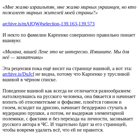
«Мне жалко израильтян, мне жалко мирных украинцев, но кто
пожалеет мирных жителей моей страны?»
archive.is/mAfQW#selection-139.163-139.573
И некто по фамилии Карпенко совершенно правильно пинает
вшивую:
«Милана, вашей Лене это не интересно. Извините. Мы для
неё — захватчики»
Эта рецензия пока ещё висит на странице вшивой, а вот эта:
archive.is/DuJcf
не видна, потому что Карпенко у трусливой
вшивой в чёрном списке.
Поведение вшивой как всегда не отличается разнообразием:
натолкнувшись на русского человека, она бякается и начинает
вопить об отисемитезьме и фофызме, плюётся говном и
гноем, исходит на дрисню, начинает безудержно стучать в
мудерацию прушки, а потом, не выдержав элементарной
полемики, с фактами и без перехода на личности, засовывает
русского автора в ЧС. И тщательно бдит за его страницей,
чтобы вовремя удалить всё, что ей не нравится.