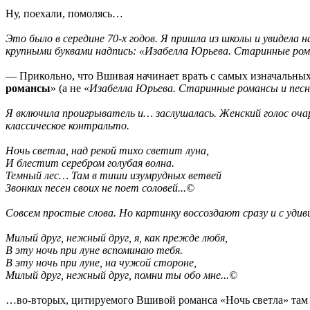
Ну, поехали, помолясь…
Это было в середине 70-х годов. Я пришла из школы и увидела
крупными буквами надпись: «Изабелла Юрьева. Старинные ром
— Прикольно, что Вшивая начинает врать с самых изначальных 
романсы
» (а не «
Изабелла Юрьева. Старинные романсы и пес
Я включила проигрыватель и… заслушалась. Женский голос оча
классическое контральто.
Ночь светла, над рекой тихо светит луна,
И блестит серебром голубая волна.
Темный лес… Там в тиши изумрудных ветвей
Звонких песен своих не поет соловей...©
Совсем простые слова. Но картинку воссоздают сразу и с удив
Милый друг, нежный друг, я, как прежде любя,
В эту ночь при луне вспоминаю тебя.
В эту ночь при луне, на чужой стороне,
Милый друг, нежный друг, помни ты обо мне...©
…во-вторых, цитируемого Вшивой романса «Ночь светла» там 