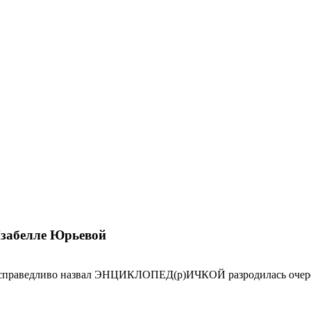
Изабелле Юрьевой
но справедливо назвал ЭНЦИКЛОПЕД(р)ИЧКОЙ разродилась очер