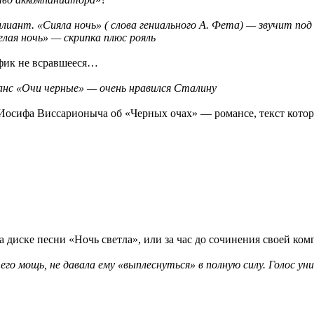
иант. «Сияла ночь» ( слова гениального А. Фета) — звучит по
лая ночь» — скрипка плюс рояль
афик не всравшееся…
анс «Очи черные» — очень нравился Сталину
сифа Виссарионыча об «Черных очах» — романсе, текст которо
а диске песни «Ночь светла», или за час до сочинения своей ко
 его мощь, не давала ему «выплеснуться» в полную силу. Голос 