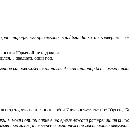
ерт с портретом привлекательной блондинки, а в конверте — дв
олнении Юрьевой не издавали.
нился… двадцать один год.
огатое сопровождение на рояле. Аккомпаниатор был самый нас
 вывод то, что написано в любой Интернет-статье про Юрьеву. 
зыки. В моей нотной папке в то время лежала растрепанная книж
ликолепный голос, и не менее блистательное мастерство аккомпа