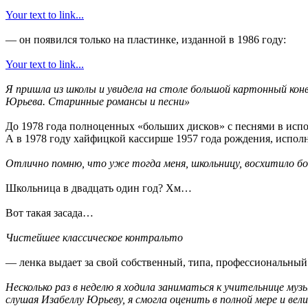
Your text to link...
— он появился только на пластинке, изданной в 1986 году:
Your text to link...
Я пришла из школы и увидела на столе большой картонный конв
Юрьева. Старинные романсы и песни»
До 1978 года полноценных «больших дисков» с песнями в исп
А в 1978 году хайфицкой кассирше 1957 года рождения, испол
Отлично помню, что уже тогда меня, школьницу, восхитило б
Школьница в двадцать один год? Хм…
Вот такая засада…
Чистейшее классическое контральто
— ленка выдает за свой собственный, типа, профессиональный
Несколько раз в неделю я ходила заниматься к учительнице му
слушая Изабеллу Юрьеву, я смогла оценить в полной мере и ве