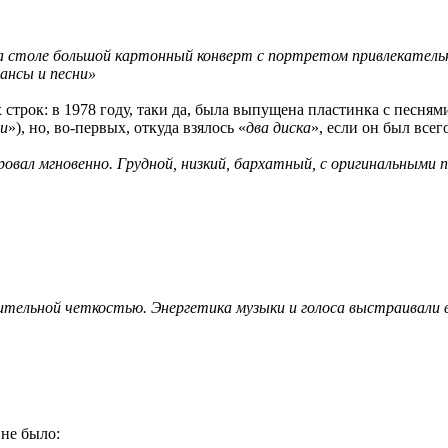
 на столе большой картонный конверт с портретом привлекательн
ансы и песни»
строк: в 1978 году, таки да, была выпущена пластинка с песня
ни
»), но, во-первых, откуда взялось «
два диска
», если он был все
ровал мгновенно. Грудной, низкий, бархатный, с оригинальным
ительной четкостью. Энергетика музыки и голоса выстраивали в 
не было: