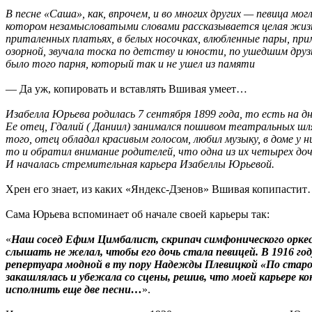
В песне «Саша», как, впрочем, и во многих других — певица м
котором незамысловатыми словами рассказывается целая жизнь.
приталенных платьях, в белых носочках, влюбленные пары, при
озорной, звучала тоска по детству и юности, по ушедшим друзь
было того парня, который так и не ушел из памяти
— Да уж, копировать и вставлять Вшивая умеет…
Изабелла Юрьева родилась 7 сентября 1899 года, то есть на д
Ее отец, Гдалий ( Даниил) занимался пошивом театральных шля
того, отец обладал красивым голосом, любил музыку, в доме 
то и обратил внимание родителей, что одна из их четырех доч
И началась стремительная карьера Изабеллы Юрьевой.
Хрен его знает, из каких «Яндекс-Дзенов» Вшивая копипасти
Сама Юрьева вспоминает об начале своей карьеры так:
«
Наш сосед Ефим Цимбалист, скрипач симфонического оркест
слышать не желал, чтобы его дочь стала певицей. В 1916 го
репертуара модной в ту пору Надежды Плевицкой «По старой 
закашлялась и убежала со сцены, решив, что моей карьере к
исполнить еще две песни…
».