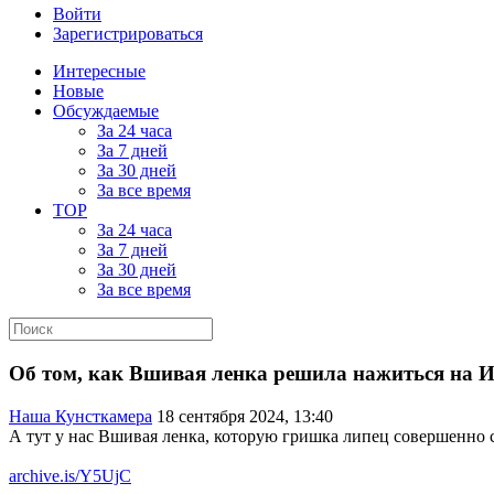
Войти
Зарегистрироваться
Интересные
Новые
Обсуждаемые
За 24 часа
За 7 дней
За 30 дней
За все время
TOP
За 24 часа
За 7 дней
За 30 дней
За все время
Об том, как Вшивая ленка решила нажиться на 
Наша Кунсткамера
18 сентября 2024, 13:40
А тут у нас Вшивая ленка, которую гришка липец совершен
archive.is/Y5UjC