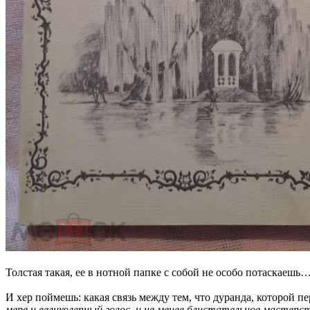
Толстая такая, ее в нотной папке с собой не особо потаскаешь
И хер поймешь: какая связь между тем, что дуранда, которой пе
мере и великолепный голос, и не менее блистательное мастер