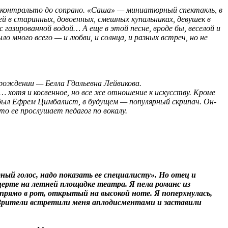
 от контральто до сопрано. «Саша» — миниатюрный спектакль, в
й в старинных, довоенных, смешных купальниках, девушек в
газированной водой… А еще в этой песне, вроде бы, веселой и
о много всего — и любви, и солнца, и разных встреч, но не
 рождении — Белла Гдальевна Лейвикова.
 хотя и косвенное, но все же отношение к искусству. Кроме
 был Ефрем Цимбалист, в будущем — популярный скрипач. Он-
то ее прослушает педагог по вокалу.
ый голос, надо показать ее специалисту». Но отец и
нцерте на летней площадке театра. Я пела романс из
 прямо в рот, открытый на высокой ноте. Я поперхнулась,
о. Зрители встретили меня аплодисментами и заставили