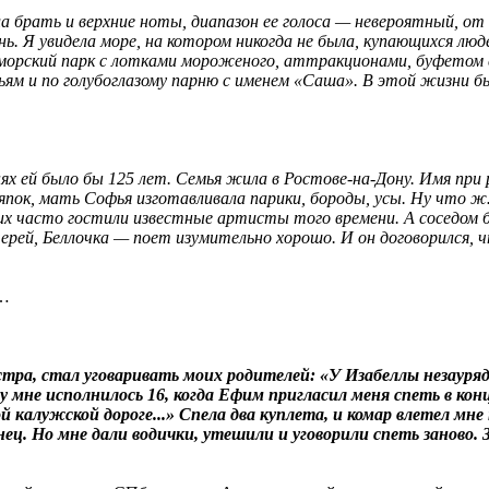
огла брать и верхние ноты, диапазон ее голоса — невероятный,
 Я увидела море, на котором никогда не была, купающихся люде
морский парк с лотками мороженого, аттракционами, буфетом с 
ям и по голубоглазому парню с именем «Саша». В этой жизни был
нях ей было бы 125 лет. Семья жила в Ростове-на-Дону. Имя при
пок, мать Софья изготавливала парики, бороды, усы. Ну что ж…
у них часто гостили известные артисты того времени. А соседом
ерей, Беллочка — поет изумительно хорошо. И он договорился, ч
т…
ра, стал уговаривать моих родителей: «У Изабеллы незаурядн
ду мне исполнилось 16, когда Ефим пригласил меня спеть в ко
калужской дороге...» Спела два куплета, и комар влетел мне
онец. Но мне дали водички, утешили и уговорили спеть занов