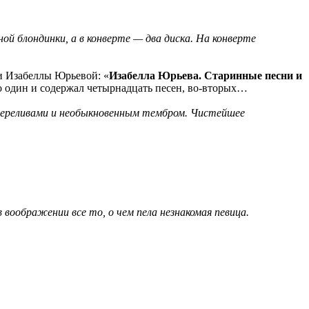
ой блондинки, а в конверте — два диска. На конверте
ми Изабеллы Юрьевой: «
Изабелла Юрьева. Старинные песни и
го один и содержал четырнадцать песен, во-вторых…
и переливами и необыкновенным тембром. Чистейшее
воображении все то, о чем пела незнакомая певица.