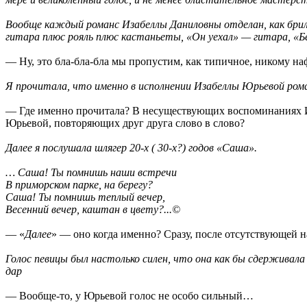
Вообще каждый романс Изабеллы Даниловны отделан, как брилл
гитара плюс рояль плюс кастаньеты, «Он уехал» — гитара, «Бе
— Ну, это бла-бла-бла мы пропустим, как типичное, никому н
Я прочитала, что именно в исполнении Изабеллы Юрьевой ром
— Где именно прочитала? В несуществующих воспоминаниях Ио
Юрьевой, повторяющих друг друга слово в слово?
Далее я послушала шлягер 20-х ( 30-х?) годов «Саша».
… Саша! Ты помнишь наши встречи
В приморском парке, на берегу?
Саша! Ты помнишь теплый вечер,
Весенний вечер, каштан в цвету?...©
— «
Далее
» — оно когда именно? Сразу, после отсутствующей н
Голос певицы был настолько силен, что она как бы сдерживала
дар
— Вообще-то, у Юрьевой голос не особо сильный…