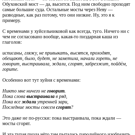
Обуховский мост — да, высится. Под ним свободно проходят
самые большие суда. Остальные мосты через Неву —
разводные, как раз потому, что они низкие. Ну, это я к
примеру.
С временами у хуйсельниковой как всегда, туго. Ничего ни с
чем не согласовано вообще, какая-то пиздарная каша из
глаголов:
исписаны, гляжу, не привыкать, высятся, проходят,
обещают, было, будет, не заметила, начали гореть, не
говорит, выстраивала, ждали, сгорят, забрезжит, пойдём,
горите.
Особенно вот тут хуйня с временами:
Никто мне ничего не
говорит
.
Пока слова
выстраивала
в ряд,
Пока все
ждали
утренней зари,
Последние мосты совсем
сгорят
?
Это даже не по-русски: пока выстраивала, пока ждали —
мосты сгорят.
И эта тупая пизда чёто там пыталась пародийного изобразить