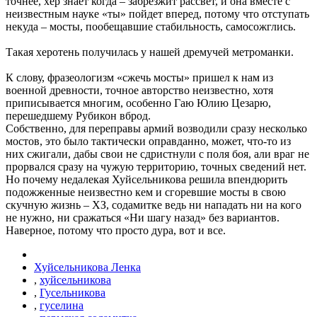
точнее, хер знает когда – забрезжит рассвет, и она вместе с
неизвестным науке «ты» пойдет вперед, потому что отступать
некуда – мосты, пообещавшие стабильность, самосожглись.
Такая херотень получилась у нашей дремучей метроманки.
К слову, фразеологизм «сжечь мосты» пришел к нам из
военной древности, точное авторство неизвестно, хотя
приписывается многим, особенно Гаю Юлию Цезарю,
перешедшему Рубикон вброд.
Собственно, для переправы армий возводили сразу несколько
мостов, это было тактически оправданно, может, что-то из
них сжигали, дабы свои не сдристнули с поля боя, али враг не
прорвался сразу на чужую территорию, точных сведений нет.
Но почему недалекая Хуйсельникова решила впендюрить
подожженные неизвестно кем и сгоревшие мосты в свою
скучную жизнь – ХЗ, содамитке ведь ни нападать ни на кого
не нужно, ни сражаться «Ни шагу назад» без вариантов.
Наверное, потому что просто дура, вот и все.
Хуйсельникова Ленка
,
хуйсельникова
,
Гусельникова
,
гуселина