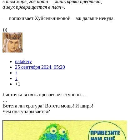
в том мире, где нота — лишь крика предтеча,
а звук превращается в плач
».
— попахивает Хуйсельниковой – аж дальше некуда.
)))
natakery
25 сентября 2024, 05:20
↑
↓
+1
Ласточка вспять прозревает ступени…
…
Вотета литература! Вотета мощь! И ширь!
Чем она упарывается?