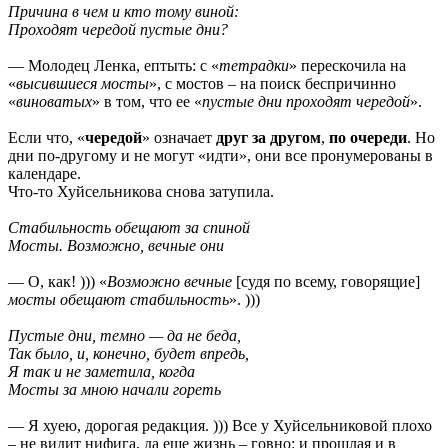
Причина в чем и кто тому виной:
Проходят чередой пустые дни?
— Молодец Ленка, ептыть: с «
тетрадки
» перескочила на
«
высившиеся мосты
», с мостов – на поиск беспричинно
«
виноватых
» в том, что ее «
пустые дни проходят чередой
».
Если что, «
чередой
» означает
друг за другом
,
по очереди
. Но
дни по-другому и не могут «идти», они все пронумерованы в
календаре.
Что-то Хуйсельникова снова затупила.
Стабильность обещают за спиной
Мосты. Возможно, вечные они
— О, как! ))) «
Возможно вечные
[судя по всему, говорящие]
мосты обещают стабильность
». )))
Пустые дни, темно — да не беда,
Так было, и, конечно, будет впредь,
Я так и не заметила, когда
Мосты за мною начали гореть
— Я хуею, дорогая редакция. ))) Все у Хуйсельниковой плохо
– не видит нифига, да еще жизнь – говно: и прошлая и в