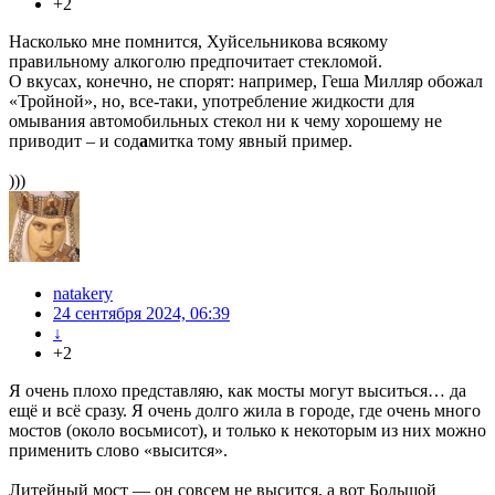
+2
Насколько мне помнится, Хуйсельникова всякому
правильному алкоголю предпочитает стекломой.
О вкусах, конечно, не спорят: например, Геша Милляр обожал
«Тройной», но, все-таки, употребление жидкости для
омывания автомобильных стекол ни к чему хорошему не
приводит – и сод
а
митка тому явный пример.
)))
natakery
24 сентября 2024, 06:39
↓
+2
Я очень плохо представляю, как мосты могут выситься… да
ещё и всё сразу. Я очень долго жила в городе, где очень много
мостов (около восьмисот), и только к некоторым из них можно
применить слово «высится».
Литейный мост — он совсем не высится, а вот Большой