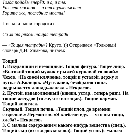
Тогда пойдём вперёд: и я, и ты:
Раз нет мостов — и отступленья нет —
Горите же, последние мосты!
Погнали наши городских…
Со мною рядом тощая тетрадь
— «
Тощая тетрадь
»? Круто. ))) Открываем «Толковый
словарь Д.Н. Ушакова, читаем:
Тощий
1. Исхудавший и немощный. Тощая фигура. Тощее лицо.
«Высокий тощий мужик с рыжей курчавой головой.»
Чехов. «На своей клячонке, тощей и усталой, держу я
путь.» А.Кольцов. «Чуть жива, безобразно тоща,
надрывается лошадь-калека.» Некрасов.
2. Пустой, ненаполненный (книжн. устар., теперь разг.). На
тощий желудок (то же, что натощак). Тощий карман.
Тощий кошелек.
Скудный. Тощая почва. «Тощий плод, до времени
созрелый.» Лермонтов. «Я хлебами иду, — что вы тощи,
хлеба?» Некрасов.
3. С малым содержанием какого-нибудь вещества (спец.).
Тощий сыр (из отходов молока). Тощий уголь (с малым