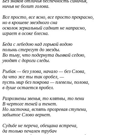
Без знаков отличья беспечность синичья,
ничья не болит голова.
Все просто, все ясно, все просто прекрасно,
но в крошеве звездного сна
осколок зеркальный саднит не напрасно,
играет в осоке блесна.
Беда с лебедою над горькой водою
полынь стерегут до звезды.
Во тьму, что подернута дымкой седою,
уводят с дороги следы.
Рыбак — без улова, начало — без Слова,
да что же ты так оробел, —
пусть мир без покрова — плевелы, полова,
в душе остается пробел.
Разрознены звенья, то клятвы, то пени
В чертоге теней и тенет.
Но ласточка, вспять прозревая ступени,
забытое Слово вернет.
Судьбе не переча, обещана встреча,
да только печален трубач