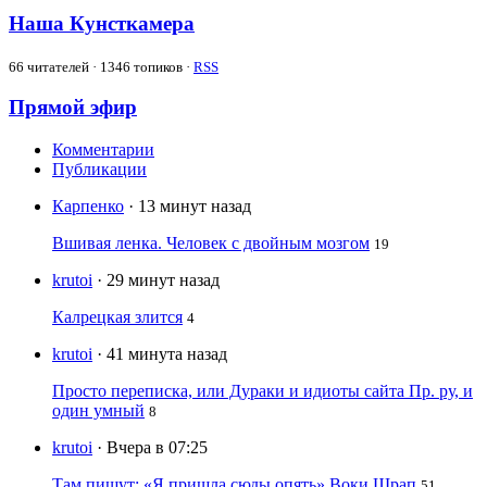
Наша Кунсткамера
66
читателей · 1346 топиков ·
RSS
Прямой эфир
Комментарии
Публикации
Карпенко
· 13 минут назад
Вшивая ленка. Человек с двойным мозгом
19
krutoi
· 29 минут назад
Калрецкая злится
4
krutoi
· 41 минута назад
Просто переписка, или Дураки и идиоты сайта Пр. ру, и
один умный
8
krutoi
· Вчера в 07:25
Там пишут: «Я пришла сюды опять» Воки Шрап
51