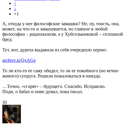
↑
↓
+1
А, откуда у нее философские замашки? Не, ну, тоисть, она,
может, на что-то и замахивается, но главное в любой
философии – рационализм, а у Хуйсельниковой – сплошной
бред.
Тут, вот, дуреха выдавила из себя очередную херню:
archive.is/QxAGe
То ли кто-то ее саму обидел, то ли ее покойного (но вечно
живого) супруга. Решила пожаловаться в никуда.
…Точно, «сгорят» – будущего. Спасибо. Исправлю.
Поди, о бабах и пиве думал, пока писал.
)))