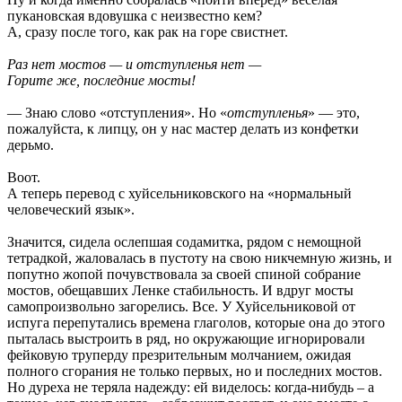
пукановская вдовушка с неизвестно кем?
А, сразу после того, как рак на горе свистнет.
Раз нет мостов — и отступленья нет —
Горите же, последние мосты!
— Знаю слово «отступления». Но «
отступленья
» — это,
пожалуйста, к липцу, он у нас мастер делать из конфетки
дерьмо.
Воот.
А теперь перевод с хуйсельниковского на «нормальный
человеческий язык».
Значится, сидела ослепшая содамитка, рядом с немощной
тетрадкой, жаловалась в пустоту на свою никчемную жизнь, и
попутно жопой почувствовала за своей спиной собрание
мостов, обещавших Ленке стабильность. И вдруг мосты
самопроизвольно загорелись. Все. У Хуйсельниковой от
испуга перепутались времена глаголов, которые она до этого
пыталась выстроить в ряд, но окружающие игнорировали
фейковую труперду презрительным молчанием, ожидая
полного сгорания не только первых, но и последних мостов.
Но дуреха не теряла надежду: ей виделось: когда-нибудь – а