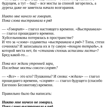
будущем, а тут – бац! – все мосты за спиной загорелись, а
дуреха даже не заметила начало возгорания.
Никто мне ничего не говорит.
Пока слова выстраивала в ряд
— «
Говорит
» – глагол настоящего времени. «
Выстраивала
»
— глагол прошедшего времени.
Хуйсельникова потерялась в пространстве?
И что за «
слова
» содамитка «
выстраивала в ряд
»? Типа, стехи
сочиняла? И записывала их в ту самую «
тощую тетрадь
», в
которой места нет, бо «
стихами сплошь исписаны листы
»?
Бред какой-то…
Пока все ждали утренней зари,
Последние мосты совсем сгорят?
— «
Все
» – это кто? Пушкины? И снова: «
ждали
» — глагол
прошедшего времени, «
сгорят
» — глагол будущего (спасибо
Евгению Бесовитову) времени.
Правильно было бы написать:
Никто мне ничего не говорил,
Пока слова выстраивала в ряд.