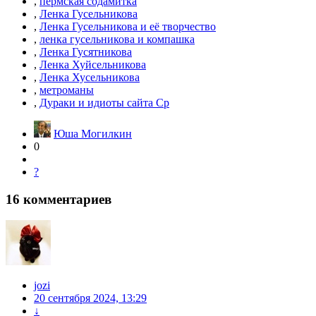
,
пермская содамитка
,
Ленка Гусельникова
,
Ленка Гусельникова и её творчество
,
ленка гусельникова и компашка
,
Ленка Гусятникова
,
Ленка Хуйсельникова
,
Ленка Хусельникова
,
метроманы
,
Дураки и идиоты сайта Ср
Юша Могилкин
0
?
16
комментариев
jozi
20 сентября 2024, 13:29
↓