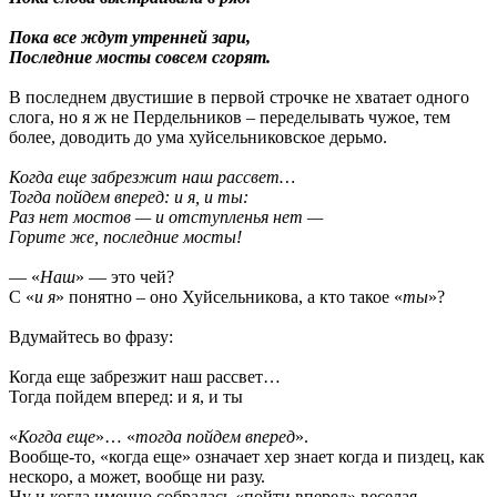
Пока все ждут утренней зари,
Последние мосты совсем сгорят.
В последнем двустишие в первой строчке не хватает одного
слога, но я ж не Пердельников – переделывать чужое, тем
более, доводить до ума хуйсельниковское дерьмо.
Когда еще забрезжит наш рассвет…
Тогда пойдем вперед: и я, и ты:
Раз нет мостов — и отступленья нет —
Горите же, последние мосты!
— «
Наш
» — это чей?
С «
и я
» понятно – оно Хуйсельникова, а кто такое «
ты
»?
Вдумайтесь во фразу:
Когда еще забрезжит наш рассвет…
Тогда пойдем вперед: и я, и ты
«
Когда еще
»… «
тогда пойдем вперед
».
Вообще-то, «когда еще» означает хер знает когда и пиздец, как
нескоро, а может, вообще ни разу.
Ну и когда именно собралась «пойти вперед» веселая