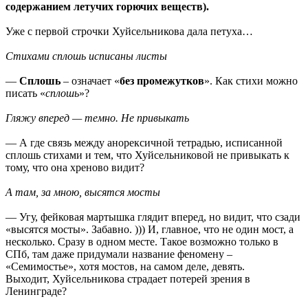
содержанием летучих горючих веществ).
Уже с первой строчки Хуйсельникова дала петуха…
Стихами сплошь исписаны листы
—
Сплошь
– означает «
без промежутков
». Как стихи можно
писать «
сплошь
»?
Гляжу вперед — темно. Не привыкать
— А где связь между анорексичной тетрадью, исписанной
сплошь стихами и тем, что Хуйсельниковой не привыкать к
тому, что она хреново видит?
А там, за мною, высятся мосты
— Угу, фейковая мартышка глядит вперед, но видит, что сзади
«высятся мосты». Забавно. ))) И, главное, что не один мост, а
несколько. Сразу в одном месте. Такое возможно только в
СПб, там даже придумали название феномену –
«Семимостье», хотя мостов, на самом деле, девять.
Выходит, Хуйсельникова страдает потерей зрения в
Ленинграде?