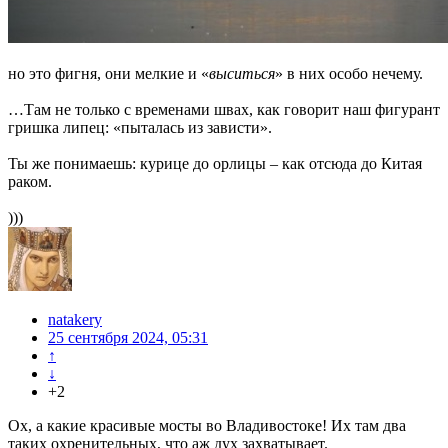
но это фигня, они мелкие и «
выситься
» в них особо нечему.
…Там не только с временами швах, как говорит наш фигурант
гришка липец: «пыталась из зависти».
Ты же понимаешь: курице до орлицы – как отсюда до Китая
раком.
)))
natakery
25 сентября 2024, 05:31
↑
↓
+2
Ох, а какие красивые мосты во Владивостоке! Их там два
таких охренительных, что аж дух захватывает.