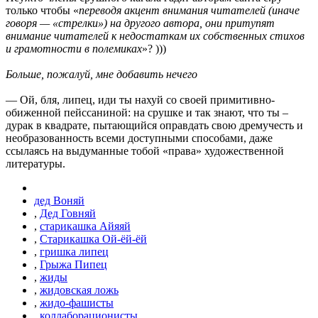
только чтобы «
переводя акцент внимания читателей (иначе
говоря — «стрелки») на другого автора, они притупят
внимание читателей к недостаткам их собственных стихов
и грамотности в полемиках
»? )))
Больше, пожалуй, мне добавить нечего
— Ой, бля, липец, иди ты нахуй со своей примитивно-
обиженной пейссаниной: на срушке и так знают, что ты –
дурак в квадрате, пытающийся оправдать свою дремучесть и
необразованность всеми доступными способами, даже
ссылаясь на выдуманные тобой «права» художественной
литературы.
дед Воняй
,
Дед Говняй
,
старикашка Айяяй
,
Старикашка Ой-ёй-ёй
,
гришка липец
,
Грыжа Пипец
,
жиды
,
жидовская ложь
,
жидо-фашисты
,
коллаборационисты