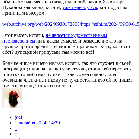
чём несколько месяцев назад ныли либерахи в Х-твиторе.
Пукановская вдова, кстати,
уже переобулась
, вот под этим
грининым высером:
web.archive.org/web/20240930172603/https://stihi.ru/2024/09/30/61
Этот высер, кстати,
не является художественным
произведением
ни в каком смысле, и размещение его на
срушке противоречит срушкиным правилам. Хотя, кого это
ебёт? лупоцевой гридуське там можно всё!
Больше нигде ничего нельзя, кстати, так что стухнет в своей
резервации; вшивая членка уже стухло, стоило ей перестать
писать что-либо на срушке — как моментально стала
очевидна членкина никому не нужность. Никто ей не пишет
ничего, вообще, никто и ничего.
jozi
1 октября 2024, 14:20
↑
↓