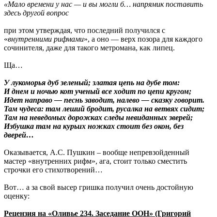
«Мало времени у нас — и вы могли б… напрямик поставить
здесь другой вопрос
при этом утверждая, что последний получился с
«
внутренними рифмами
», а оно — верх позора для каждого
сочинителя, даже для такого метромана, как липец.
Ща…
У лукоморья дуб зеленый; златая цепь на дубе том:
И днем и ночью кот ученый все ходит по цепи кругом;
Идет направо — песнь заводит, налево — сказку говорит.
Там чудеса: там леший бродит, русалка на ветвях сидит;
Там на неведомых дорожках следы невиданных зверей;
Избушка там на курьих ножках стоит без окон, без
дверей…
Оказывается, А.С. Пушкин – вообще непревзойденный
мастер «внутренних рифм», ага, стоит только сместить
строчки его стихотворений…
Вот… а за свой высер гришка получил очень достойную
оценку:
Рецензия на «Оливье 234. Заседание ООН» (Григорий