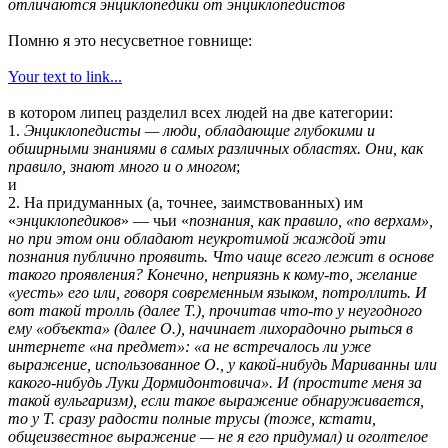
отличаются энциклопедики от энциклопедистов
Помню я это несусветное говнище:
Your text to link...
в котором липец разделил всех людей на две категории:
1.
Энциклопедисты — люди, обладающие глубокими и
обширными знаниями в самых различных областях. Они, как
правило, знают много и о многом
;
и
2. На придуманных (а, точнее, заимствованных) им
«
энциклопедиков
» — чьи «
познания, как правило, «по верхам»,
но при этом они обладают неукротимой жаждой эти
познания публично проявить. Что чаще всего лежит в основе
такого проявления? Конечно, неприязнь к кому-то, желание
«уесть» его или, говоря современным языком, потроллить. И
вот такой тролль (далее Т.), прочитав что-то у неугодного
ему «объекта» (далее О.), начинает лихорадочно рыться в
интернете «на предмет»: «а не встречалось ли уже
выражение, использованное О., у какой-нибудь Мариванны или
какого-нибудь Луки Дормидонтовича». И (простите меня за
такой вульгаризм), если такое выражение обнаруживается,
то у Т. сразу радости полные трусы (тоже, кстати,
общеизвестное выражение — не я его придумал) и оголтелое