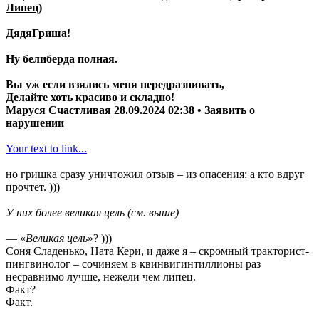
Липец)
ДядяГриша!
Ну белиберда полная.
Вы уж если взялись меня передразнивать,
Делайте хоть красиво и складно!
Маруся Счастливая
28.09.2024 02:38 • Заявить о
нарушении
Your text to link...
но гришка сразу уничтожил отзыв – из опасения: а кто вдруг
прочтет. )))
У них более великая цель (см. выше)
— «
Великая цель
»? )))
Соня Сладенько, Ната Кери, и даже я – скромный тракторист-
пингвинолог – сочиняем в квинвигинтиллионы раз
несравнимо лучше, нежели чем липец.
Факт?
Факт.