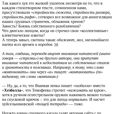
Так какого хуя это жалкий ушлепок несмотря на то, что в
каждом стихотворном тексте, сочиненном нами,
присутствовали «
стройность сюжета, стройность размера,
стройность рифм
», сотворил все возможное для аннигиляции
наших срушных страничек, облыжник хренов?
Зависть? Боязнь собственного разоблачения?
Что двигало липцом, когда он строчил свои «коллективные»
клеветнические изветы?
А теперь завыл, скотина такая:
обижают, мол, хвеличайшего
паета всех времен и нородов
. )))
А там, глядишь, переводя акцент внимания читателей (иначе
говоря — «стрелки») на другого автора, они притупят
внимание читателей к недостаткам их собственных стихов
и грамотности в полемиках. Например, к тому, что слово
«компоновать» они через «а» пишут: «компановать» (по-
видимому, от слова «компания»)
— Ну, да, а то, что Вшивая ленка пишет «
хизбалла
» вместо
«
Хезболла
», что Темофеева строчит «
нажимать на курок
»,
хотя в ручном огнестрельном оружии нажимать можно только
на спусковой крючок – это для липца нормально. И насчет
хуйсельниковской «
тощей тетради
» — тоже.
Неужто члены срушного кагала гадят авторам сайта с.ру