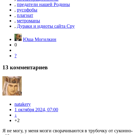
,
предатели нашей Родины
,
русофобы
,
плагиат
,
метроманы
,
Дураки и идиоты сайта Сру
Юша Могилкин
0
?
13
комментариев
natakery
1 октября 2024, 07:00
↓
+2
Я не могу, у меня мозги сворачиваются в трубочку от суконно-