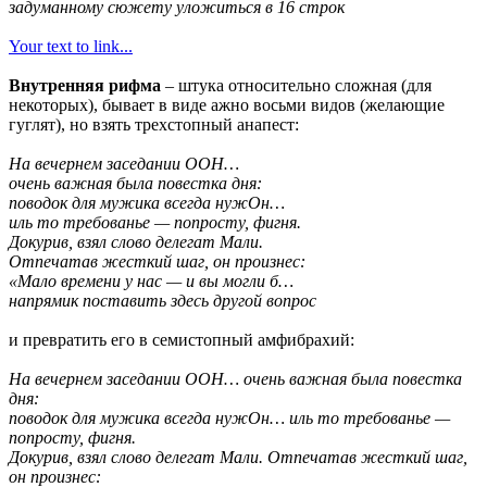
задуманному сюжету уложиться в 16 строк
Your text to link...
Внутренняя рифма
– штука относительно сложная (для
некоторых), бывает в виде ажно восьми видов (желающие
гуглят), но взять трехстопный анапест:
На вечернем заседании ООН…
очень важная была повестка дня:
поводок для мужика всегда нужОн…
иль то требованье — попросту, фигня.
Докурив, взял слово делегат Мали.
Отпечатав жесткий шаг, он произнес:
«Мало времени у нас — и вы могли б…
напрямик поставить здесь другой вопрос
и превратить его в семистопный амфибрахий:
На вечернем заседании ООН… очень важная была повестка
дня:
поводок для мужика всегда нужОн… иль то требованье —
попросту, фигня.
Докурив, взял слово делегат Мали. Отпечатав жесткий шаг,
он произнес: