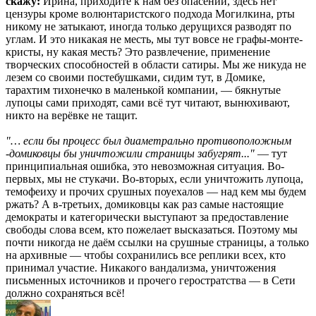
скажу:
Ирина, приходите к нам без опасений, здесь нет
цензуры кроме волюнтаристского подхода Могилкина, рты
никому не затыкают, иногда только дерущихся разводят по
углам. И это никакая не месть, мы тут вовсе не графы-монте-
кристы, ну какая месть? Это развлечение, применение
творческих способностей в области сатиры. Мы же никуда не
лезем со своими постебушками, сидим тут, в Домике,
тарахтим тихонечко в маленькой компании, — бякнутые
лупоцы сами приходят, сами всё тут читают, вынюхивают,
никто на верёвке не тащит.
"… если бы процесс был диаметрально противоположным
-домиковцы бы уничтожили страницы забугрят..."
— тут
принципиальная ошибка, это невозможная ситуация. Во-
первых, мы не стукачи. Во-вторых, если уничтожить лупоца,
темофеиху и прочих срушных поуехалов — над кем мы будем
ржать? А в-третьих, домиковцы как раз самые настоящие
демократы и категорически выступают за предоставление
свободы слова всем, кто пожелает высказаться. Поэтому мы
почти никогда не даём ссылки на срушные страницы, а только
на архивные — чтобы сохранились все реплики всех, кто
принимал участие. Никакого вандализма, уничтожения
письменных источников и прочего геростратства — в Сети
должно сохраняться всё!