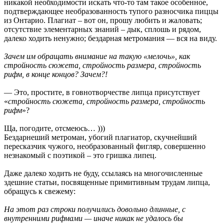
никакой необходимости искать что-то там такое особенное,
подтверждающее необразованность тупого разносчика пиццы
из Онтарио. Плагиат – вот он, прошу любить и жаловать;
отсутствие элементарных знаний – дык, сплошь и рядом,
далеко ходить ненужно; бездарная метромания — вся на виду.
Зачем им обращать внимание на такую «мелочь», как
стройность сюжета, стройность размера, стройность
рифм, в конце концов? Зачем?!
— Это, простите, в говнотворчестве липца присутствует
«
стройность сюжета, стройность размера, стройность
рифм
»?
Ща, погодите, отсмеюсь… )))
Бездарнеший метроман, убогий плагиатор, скучнейший
пересказчик чужого, необразованный фигляр, совершенно
незнакомый с поэтикой – это гришка липец.
Даже далеко ходить не буду, ссылаясь на многочисленные
здешние статьи, посвященные примитивным трудам липца,
обращусь к свежему:
На этот раз строки получились довольно длинные, с
внутренними рифмами — иначе никак не удалось бы