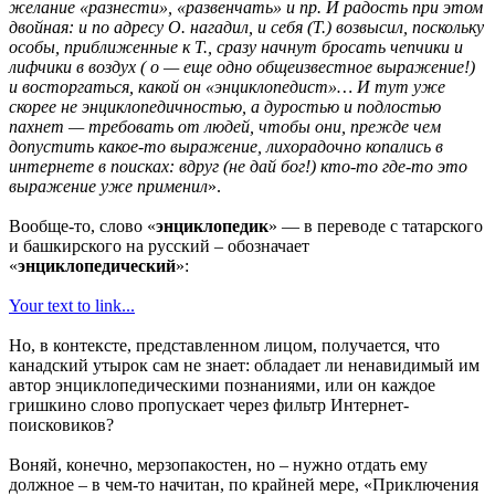
желание «разнести», «развенчать» и пр. И радость при этом
двойная: и по адресу О. нагадил, и себя (Т.) возвысил, поскольку
особы, приближенные к Т., сразу начнут бросать чепчики и
лифчики в воздух ( о — еще одно общеизвестное выражение!)
и восторгаться, какой он «энциклопедист»… И тут уже
скорее не энциклопедичностью, а дуростью и подлостью
пахнет — требовать от людей, чтобы они, прежде чем
допустить какое-то выражение, лихорадочно копались в
интернете в поисках: вдруг (не дай бог!) кто-то где-то это
выражение уже применил
».
Вообще-то, слово «
энциклопедик
» — в переводе с татарского
и башкирского на русский – обозначает
«
энциклопедический
»:
Your text to link...
Но, в контексте, представленном лицом, получается, что
канадский утырок сам не знает: обладает ли ненавидимый им
автор энциклопедическими познаниями, или он каждое
гришкино слово пропускает через фильтр Интернет-
поисковиков?
Воняй, конечно, мерзопакостен, но – нужно отдать ему
должное – в чем-то начитан, по крайней мере, «Приключения