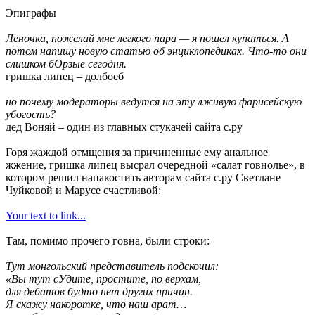
Эпиграфы
Леночка, пожелай мне легкого пара — я пошел купаться. А
потом напишу новую статью об энциклопедиках. Что-то они
слишком бОрзые сегодня.
гришка липец – долбоеб
но почему модераторы ведутся на эту лживую фарисейскую
убогость?
дед Воняй – один из главных стукачей сайта с.ру
Горя жаждой отмщения за причиненные ему анальное
жжение, гришка липец высрал очередной «салат говнолье», в
котором решил напакостить авторам сайта с.ру Светлане
Чуйковой и Марусе счастливой:
Your text to link...
Там, помимо прочего говна, были строки:
Тут монгольский представитель подскочил:
«Вы тут сУдите, простите, по верхам,
для дебатов будто нет других причин.
Я скажу накоротке, что наш арат…