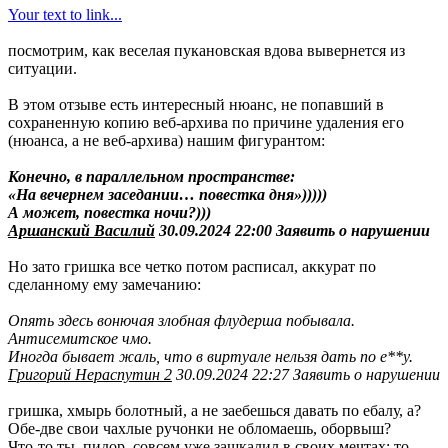
Your text to link...
посмотрим, как веселая пукановская вдова вывернется из
ситуации.
В этом отзыве есть интересный нюанс, не попавший в
сохраненную копию веб-архива по причине удаления его
(нюанса, а не веб-архива) нашим фигурантом:
Конечно, в параллельном пространстве:
«На вечернем заседании… повестка дня»)))))
А может, повестка ночи?)))
Аршанский Василий
30.09.2024 22:00 Заявить о нарушении
Но зато гришка все четко потом расписал, аккурат по
сделанному ему замечанию:
Опять здесь вонючая злобная флудерша побывала.
Антисемитское чмо.
Иногда бывает жаль, что в виртуале нельзя дать по е**у.
Григорий Нераспутин 2
30.09.2024 22:27 Заявить о нарушении
гришка, хмырь болотный, а не заебешься давать по ебалу, а?
Обе-две свои чахлые ручонки не обломаешь, оборвыш?
Что-то ты, пидор, совсем уже зашкалил в своих мечтах: то