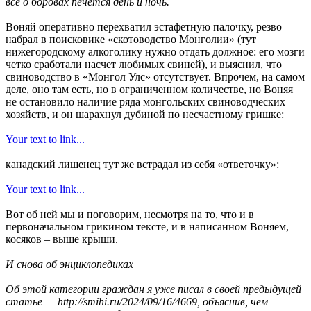
все о боровах печется день и ночь.
Воняй оперативно перехватил эстафетную палочку, резво
набрал в поисковике «скотоводство Монголии» (тут
нижегородскому алкоголику нужно отдать должное: его мозги
четко сработали насчет любимых свиней), и выяснил, что
свиноводство в «Монгол Улс» отсутствует. Впрочем, на самом
деле, оно там есть, но в ограниченном количестве, но Воняя
не остановило наличие ряда монгольских свиноводческих
хозяйств, и он шарахнул дубиной по несчастному гришке:
Your text to link...
канадский лишенец тут же встрадал из себя «ответочку»:
Your text to link...
Вот об ней мы и поговорим, несмотря на то, что и в
первоначальном грикином тексте, и в написанном Воняем,
косяков – выше крыши.
И снова об энциклопедиках
Об этой категории граждан я уже писал в своей предыдущей
статье — httр://sтihi.ru/2024/09/16/4669, объяснив, чем