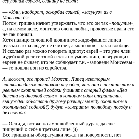
верующим евреям, свинину не едят?
— «
Или, наоборот, оскорбил свиней, «засунув» их в
Монголию?
»
Потом, гришка начнет утверждать, что это он так «
пошутил
»,
а, на самом деле, монголов очень любит, проклятые враги его
не так поняли.
Хотя налицо сплошной шовинизм: жидо-фашист липец
русских-то за людей не считает, а монголов – так и вообще.
И сколько раз можно говорить идиоту: еврей – это уже член
иудейской религиозной секты по умолчанию, неверующих
евреев не бывает, кто не соблюдает т.н. «заповеди Моисеевы»
— то пошли вон из еврейства.
А, может, все проще? Может, Липец некоторым
энциклопедикам настолько неугоден, что они с инстинктом и
рвением охотничьей собаки (помните старый фильм «Два
билета на дневной сеанс», в котором один оперативник
вынужден объяснять другому разницу между охотником и
охотничьей собакой?) будут «генерить» по любому поводу и
без повода?
— Оспидя, вот же ж самовлюбленный дурак, да еще
пишуший о себе в третьем лице. )))
Все гришкины обосратушки лежат на поверхности, нет