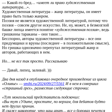
— Какой-то бред… «
имеет ли право художественная
литература…
».
Художественная литература – жанр литературы, он имеет
право быть только жанром.
Поэзия не является художественной литературой, потому что
поэзия – совсем другое искусство. Не, ну, может, в безмозглой
башке липца имеется понятие «
художественная поэзия
», ведь
гришкины тараканы – они такие…
Бесспорно, авторы художественной литературы – все они
придумщики и вруны (последнее – в положительном смысле),
Но гришка однозначно перепутал литературный жанр и
авторов, работающих в нем.
Но… не все так просто. Рассказываю
— Давай, липец, заливай. )))
Два дня назад я опубликовал очередное произведение из цикла
«Оливье» —
sтihi.ru/2024/09/27/5561
И в нем я совершил
«страшный грех», разместив следующие строчки:
«Тут монгольский представитель подскочил:
«Вы тут сУдите, простите, по верхам, для дебатов будто
нет других причин.
Я скажу накоротке, что наш арат… все о боровах печется