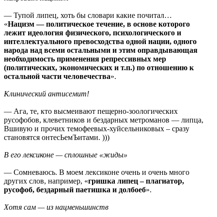
— Тупой липец, хоть бы словари какие почитал…
«
Нацизм — политическое течение, в основе которого
лежит идеология физического, психологического и
интеллектуального превосходства одной нации, одного
народа над всеми остальными и этим оправдывающая
необходимость применения репрессивных мер
(политических, экономических и т.п.) по отношению к
остальной части человечества
».
Клинический антисемит!
— Ага, те, кто высмеивают пещерно-зоологических
русофобов, клеветников и бездарных метроманов — липца,
Вшивую и прочих темофеевых-хуйсельниковых – сразу
становятся онтесЬемЪитами. )))
В его лексиконе — сплошные «жиды»
— Сомневаюсь. В моем лексиконе очень и очень много
других слов, например, «
гришка липец – плагиатор,
русофоб, бездарный паетишка и долбоеб
».
Хотя сам — из нацменьшинств