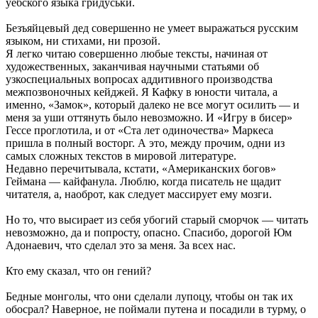
уёбского языка гридуськи.
Безъяйцевый дед совершенно не умеет выражаться русским
языком, ни стихами, ни прозой.
Я легко читаю совершенно любые тексты, начиная от
художественных, заканчивая научными статьями об
узкоспециальных вопросах аддитивного производства
межпозвоночных кейджей. Я Кафку в юности читала, а
именно, «Замок», который далеко не все могут осилить — и
меня за уши оттянуть было невозможно. И «Игру в бисер»
Гессе проглотила, и от «Ста лет одиночества» Маркеса
пришла в полный восторг. А это, между прочим, одни из
самых сложных текстов в мировой литературе.
Недавно перечитывала, кстати, «Американских богов»
Геймана — кайфанула. Люблю, когда писатель не щадит
читателя, а, наоброт, как следует массирует ему мозги.
Но то, что высирает из себя убогий старый сморчок — читать
невозможно, да и попросту, опасно. Спасибо, дорогой Юм
Адонаевич, что сделал это за меня. За всех нас.
Кто ему сказал, что он гений?
Бедные монголы, что они сделали лупоцу, чтобы он так их
обосрал? Наверное, не поймали путена и посадили в турму, о