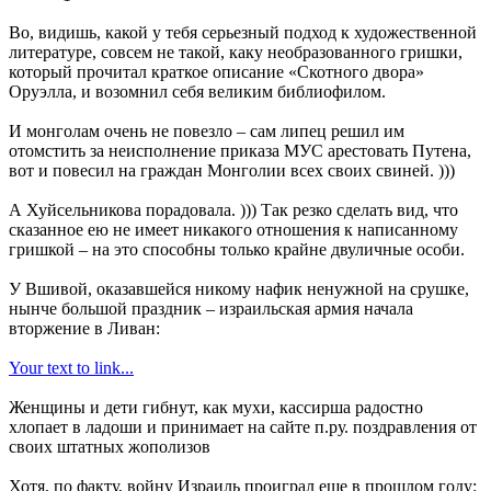
Во, видишь, какой у тебя серьезный подход к художественной
литературе, совсем не такой, каку необразованного гришки,
который прочитал краткое описание «Скотного двора»
Оруэлла, и возомнил себя великим библиофилом.
И монголам очень не повезло – сам липец решил им
отомстить за неисполнение приказа МУС арестовать Путена,
вот и повесил на граждан Монголии всех своих свиней. )))
А Хуйсельникова порадовала. ))) Так резко сделать вид, что
сказанное ею не имеет никакого отношения к написанному
гришкой – на это способны только крайне двуличные особи.
У Вшивой, оказавшейся никому нафик ненужной на срушке,
нынче большой праздник – израильская армия начала
вторжение в Ливан:
Your text to link...
Женщины и дети гибнут, как мухи, кассирша радостно
хлопает в ладоши и принимает на сайте п.ру. поздравления от
своих штатных жополизов
Хотя, по факту, войну Израиль проиграл еще в прошлом году: