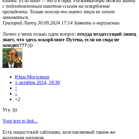
клоаки. Если надо — то и в офис Роскомнадзора можно зайти
с подготовленным пакетом ссылок на оскорбление
президента. Только почему-то никто этим не хочет
заниматься.
Григорий Липец 30.09.2024 17:14 Заявить о нарушении
Лично у меня только один вопрос:
откуда вездессущий липец
знает, что здесь оскорбляют Путена, если он сюда не
заходит???
:)))
Юша Могилкин
1 октября 2024, 18:30
↑
↓
+2
Угу. )))
Your text to link...
Есть нацистский сайтишко, возглавляемый таким же
махровым нациком