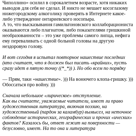
Чиполлино» осилил в сорокалетнем возрасте, хотя никаких
выводов для себя не сделал. И никто не мешает косоглазому
нижегородскому алкоголику проверять в Интернете какое-
либо утверждение онтариевского носопыра.
А то, что высказывания гамильтоновского коллаборациониста
оказываются либо плагиатом, либо показателями гришкиной
необразованности – это уже проблемы самого липца, нефига
ему переваливать с одной больной головы на другую
нездоровую голову.
И вот сегодня я испытал повторное нашествие последних
(кто считает, что я должен был писать «крайних», пусть
сразу идет в пятую точку ((*_*)) ). Но обо всем по порядку
— Прям, таки «
нашествие
». ))) На вонючего клопа-гришку. )))
Обоссаться про войну. )))
Сначала небольшое «лирическое» отступление.
Как вы считаете, уважаемые читатели, имеет ли право
художественная литература, включая поэзию, на
художественный (пардон за каламбур) вымысел, на неточное
соблюдение исторических, географических и прочих «ических»
фактов? Казалось бы, ответ лежит на поверхности —
безусловно, имеет. На то она и литература