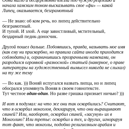
Одна нагло и бесцеремонно влезла под чужую рецензию и
начала хамским тоном высказывать свое «фи» — какой
Липец, оказывается, безграмотный
— Не знаю: об ком речь, но липец действительно
безграмотный.
И тупой. И злой. А еще завистливый, мстительный,
бездарный педик-доносчик.
Другой пошел дальше. Побоявшись, правда, называть мое имя
(как ему ни прискорбно, но правила сайта иногда приходится
соблюдать) и, ограничившись прозрачными намеками, он
разродился огромной «разносной» статьей (наверное, о праве
литературы на художественный вымысел никогда не слыхал)
на ту же тему
— Во как. ))) Воняй испугался назвать липца, но и липец
обосрался упомянуть Воняя в своем говнотексте.
Тут честное
один-один
. Но разве гришка признает ничью? )))
И вот я подумал: на что же они так оскорбились? Считают,
что я оскорбил монголов, декларируя, что они выращивают
свиней? Или, наоборот, оскорбил свиней, «засунув» их в
Монголию? Или третье: оскорбил и тех, и других, игнорируя
тот факт, что монголы, подобно религиозным арабам и