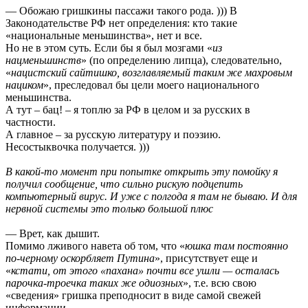
— Обожаю гришкины пассажи такого рода. ))) В
Законодательстве РФ нет определения: кто такие
«национальные меньшинства», нет и все.
Но не в этом суть. Если бы я был мозгами «
из
нацменьшинств
» (по определению липца), следовательно,
«
нацистский сайтишко, возглавляемый таким же махровым
нациком
», преследовал бы цели моего национального
меньшинства.
А тут – бац! – я топлю за РФ в целом и за русских в
частности.
А главное – за русскую литературу и поэзию.
Несостыквочка получается. )))
В какой-то момент при попытке открыть эту помойку я
получил сообщение, что сильно рискую подцепить
компьютерный вирус. И уже с полгода я там не бываю. И для
нервной системы это только большой плюс
— Врет, как дышит.
Помимо лживого навета об том, что «
юшка там постоянно
по-черному оскорбляет Путина
», присутствует еще и
«
кстати, от этого «пахана» почти все ушли — осталась
парочка-троечка таких же одиозных
», т.е. всю свою
«сведения» гришка преподносит в виде самой свежей
информации.