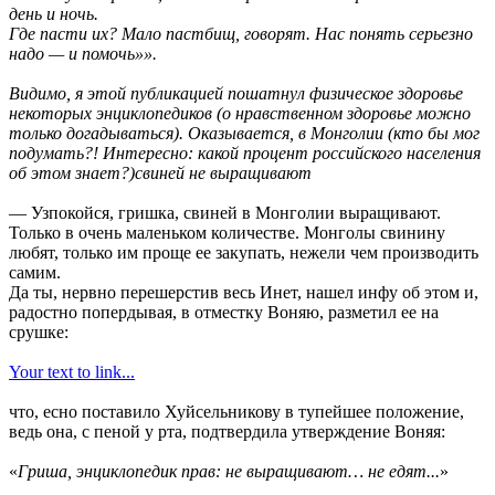
день и ночь.
Где пасти их? Мало пастбищ, говорят. Нас понять серьезно
надо — и помочь»».
Видимо, я этой публикацией пошатнул физическое здоровье
некоторых энциклопедиков (о нравственном здоровье можно
только догадываться). Оказывается, в Монголии (кто бы мог
подумать?! Интересно: какой процент российского населения
об этом знает?)свиней не выращивают
— Узпокойся, гришка, свиней в Монголии выращивают.
Только в очень маленьком количестве. Монголы свинину
любят, только им проще ее закупать, нежели чем производить
самим.
Да ты, нервно перешерстив весь Инет, нашел инфу об этом и,
радостно попердывая, в отместку Воняю, разметил ее на
срушке:
Your text to link...
что, есно поставило Хуйсельникову в тупейшее положение,
ведь она, с пеной у рта, подтвердила утверждение Воняя:
«
Гриша, энциклопедик прав: не выращивают… не едят...
»