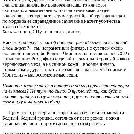
влагалища наизнанку выворачиваешь, то клиторы
скипидаром намазываешь, то подсвечниками людей
колотишь, а теперь, вот, задумал российской гражданке дать
по морде за ее справедливое замечание насчет убожества
твоего стехоплетства.
Бить женщину? Ну ты и гнида, липец.
Насчет «
интересно: какой процент российского населения об
этом знает?
», ты, неграмотный фигляр, не суетись: очень
большой процент, бо Родина Чингисхана поставила в СССР и
в нынешнюю РФ дофига изделий из овчины, коровьей кожи и
верблюжьего меха, а из свиной кожи – вообще ничего.
Только такой дурак, как ты не смог догадаться, что свиньи и
Монголия – малосовместимые вещи.
Помните, что я сказал в начале статьи о праве литературы
на вымысел? Не тут-то было! Энциклопедики, как будто
приняв тройную дозу «озверина», дружно набросились на мой
текст (ну и на меня заодно)
— Прям, сука, растерзали старого маразматика на запчасти.
Бедный, бедный гришка, остались от него рожки, ножки,
вставная челюсть и протез анального отверстия…