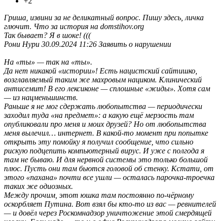
+2
Гриша, извини за не деликатный вопрос. Пишу здесь, личка
глючит. Что за история на domstihov.org
Так бывает? Я в шоке! (((
Рони Нури 30.09.2024 11:26 Заявить о нарушении
На «ты» — так на «ты».
Да нет никакой «истории»! Есть нацистский сайтишко,
возглавляемый таким же махровым нациком. Клинический
антисемит! В его лексиконе — сплошные «жиды». Хотя сам
— из нацменьшинств.
Раньше я не мог сдержать любопытства — периодически
заходил туда «на предмет»: а какую ещё мерзость там
опубликовали про меня и моих друзей? Но от любопытства
меня вылечил… интернет. В какой-то момент при попытке
открыть эту помойку я получил сообщение, что сильно
рискую подцепить компьютерный вирус. И уже с полгода я
там не бываю. И для нервной системы это только большой
плюс. Пусть они там бьются головой об стенку. Кстати, от
этого «пахана» почти все ушли — осталась парочка-троечка
таких же одиозных.
Между прочим, этот юшка там постоянно по-чёрному
оскорбляет Путина. Вот взял бы кто-то из вас — ревнителей
— и довёл через Роскомнадзор уничтожение этой смердящей