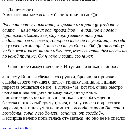
— Да неужели?
А все остальные «
мысли
» были вторичными?)))
Расстраиваться, плакать, закрывать страницу, уходить с
сайта — из-за таких вот профайлов — виданное ли дело?
Принимать близко к сердцу виртуальные поступки
недостойного человека, которого никогда не увидишь, никогда
не узнаешь и который никогда не увидит тебя? Да он вообще
не должен ничего значить для тех, кого возненавидел неважно
по какой причине. Он никто и звать его никак
— Сплошное самоуспокоение. И тут же возникает вопрос:
а почему Вшивая сбежала со срушки, бросив на произвол
судьбы своего «лучшего друга» гришку липца, и, видимо,
перестав общаться с ним «в личке»? И, кстати, очень быстро
оказалась там напрочь никому нахер ненужной.
Понятное дело, обиженный гришка вынес обсуждение
бегства в открытый доступ, хотя, в силу своего старческого
маразма, так и не сумев вспомнить: «
сообщил ли он Вшивой о
рождении сына у его дочери, зачатой от соседа?
».
Кассирша нелепо попыталась отмазаться, но оно ее не спасло:
Your text to link...