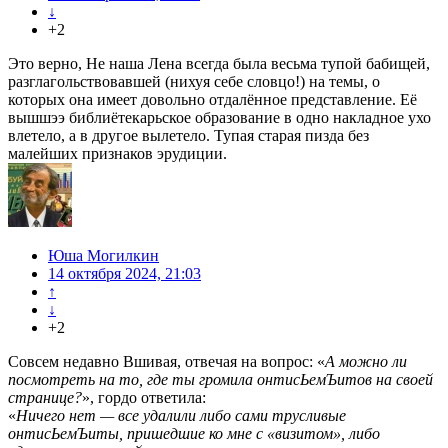
↓
+2
Это верно, Не наша Лена всегда была весьма тупой бабищей,
разглагольствовавшей (нихуя себе словцо!) на темы, о
которых она имеет довольно отдалённое представление. Её
вышшээ библиётекарьское образование в одно накладное ухо
влетело, а в другое вылетело. Тупая старая пизда без
малейших признаков эрудиции.
Юша Могилкин
14 октября 2024, 21:03
↑
↓
+2
Совсем недавно Вшивая, отвечая на вопрос: «
А можно ли
посмотреть на то, где ты громила онтисЬемЪитов на своей
странице?
», гордо ответила:
«
Ничего нет — все удалили либо сами трусливые
онтисЬемЪиты, пришедшие ко мне с «визитом», либо