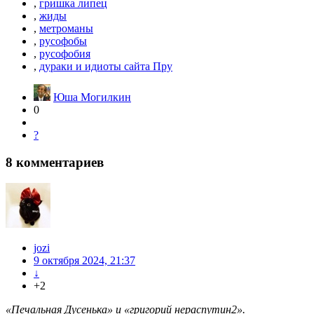
,
гришка липец
,
жиды
,
метроманы
,
русофобы
,
русофобия
,
дураки и идиоты сайта Пру
Юша Могилкин
0
?
8
комментариев
jozi
9 октября 2024, 21:37
↓
+2
«Печальная Дусенька» и «григорий нераспутин2».