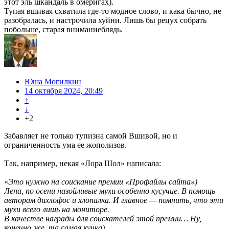
этот эль шкандаль в омеригах).
Тупая вшивая схватила где-то модное слово, и кака бычно, не
разобралась, и настрочила хуйни. Лишь бы рецух собрать
побольше, старая вниманиеблядь.
Юша Могилкин
14 октября 2024, 20:49
↑
↓
+2
Забавляет не только тупизна самой Вшивой, но и
ограниченность ума ее жополизов.
Так, например, некая «Лора Шол» написала:
«
Это нужно на соискание премии «Профайлы сайта»)
Лена, по осени назойливые мухи особенно кусучие. В помощь
авторам дихлофос и хлопалка. И главное — помнить, что эти
мухи всего лишь на мониторе.
В качестве награды для соискателей этой премии… Ну,
конечно же, та самая кучка).