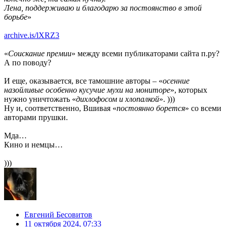
Лена, поддерживаю и благодарю за постоянство в этой
борьбе
»
archive.is/lXRZ3
«
Соискание премии
» между всеми публикаторами сайта п.ру?
А по поводу?
И еще, оказывается, все тамошние авторы – «
осенние
назойливые особенно кусучие мухи на мониторе
», которых
нужно уничтожать «
дихлофосом и хлопалкой
». )))
Ну и, соответственно, Вшивая «
постоянно борется
» со всеми
авторами прушки.
Мда…
Кино и немцы…
)))
Евгений Бесовитов
11 октября 2024, 07:33