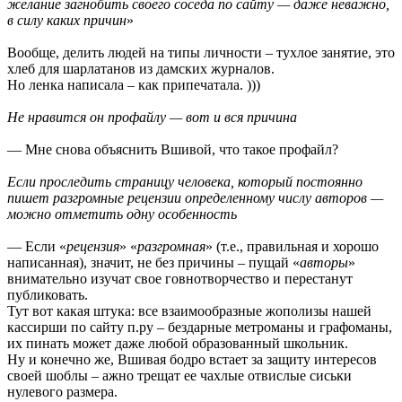
желание загнобить своего соседа по сайту — даже неважно,
в силу каких причин
»
Вообще, делить людей на типы личности – тухлое занятие, это
хлеб для шарлатанов из дамских журналов.
Но ленка написала – как припечатала. )))
Не нравится он профайлу — вот и вся причина
— Мне снова объяснить Вшивой, что такое профайл?
Если проследить страницу человека, который постоянно
пишет разгромные рецензии определенному числу авторов —
можно отметить одну особенность
— Если «
рецензия
» «
разгромная
» (т.е., правильная и хорошо
написанная), значит, не без причины – пущай «
авторы
»
внимательно изучат свое говнотворчество и перестанут
публиковать.
Тут вот какая штука: все взаимообразные жополизы нашей
кассирши по сайту п.ру – бездарные метроманы и графоманы,
их пинать может даже любой образованный школьник.
Ну и конечно же, Вшивая бодро встает за защиту интересов
своей шоблы – ажно трещат ее чахлые отвислые сиськи
нулевого размера.