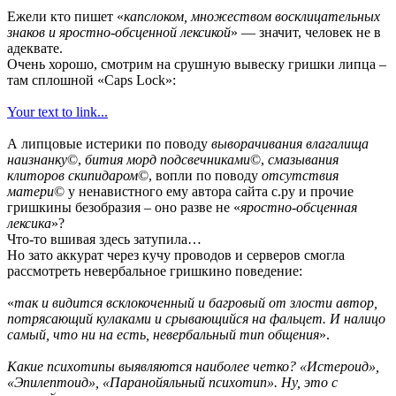
Ежели кто пишет «
капслоком, множеством восклицательных
знаков и яростно-обсценной лексикой
» — значит, человек не в
адеквате.
Очень хорошо, смотрим на срушную вывеску гришки липца –
там сплошной «Caps Lock»:
Your text to link...
А липцовые истерики по поводу
выворачивания влагалища
наизнанку
©,
бития морд подсвечниками
©,
смазывания
клиторов скипидаром
©, вопли по поводу
отсутствия
матери
© у ненавистного ему автора сайта с.ру и прочие
гришкины безобразия – оно разве не «
яростно-обсценная
лексика
»?
Что-то вшивая здесь затупила…
Но зато аккурат через кучу проводов и серверов смогла
рассмотреть невербальное гришкино поведение:
«
так и видится всклокоченный и багровый от злости автор,
потрясающий кулаками и срывающийся на фальцет. И налицо
самый, что ни на есть, невербальный тип общения
».
Какие психотипы выявляются наиболее четко? «Истероид»,
«Эпилептоид», «Паранойяльный психотип». Ну, это с