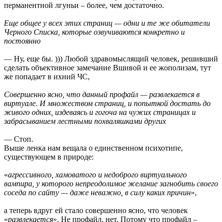
перманентной лгуньи – более, чем достаточно.
Еще общее у всех этих страниц — одни и те же обитатели
Черного Списка, которые озвучиваются конкретно и
постоянно
— Ну, еще бы. ))) Любой здравомыслящий человек, решивший
сделать объективное замечание Вшивой и ее жополизам, тут
же попадает в ихний ЧС,
Совершенно ясно, что данный профайл — развлекается в
виртуале. И множеством страниц, и попыткой достать до
живого одних, издеваясь и гогоча на чужих страницах и
забрасыванием лестными похваляшками других
— Стоп.
Выше ленка нам вещала о единственном психотипе,
существующем в природе:
«
агрессивного, хамоватого и недоброго виртуального
вампира, у которого непреодолимое желание загнобить своего
соседа по сайту — даже неважно, в силу каких причин
»,
а теперь вдруг ей стало совершенно ясно, что человек
«
развлекается
». Не профайл, нет. Потому что профайл –