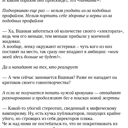
И каким образом оно произойдет, это «
пачканье
»?
Подчеркиваю еще раз — нельзя уходить из-за подобных
профайлов. Нельзя портить себе здоровье и нервы из-за
подобных профайлов
— Ха, Вшивая заботиться об количестве своего «электората»,
ведь чем его меньше, тем меньше прибыли у конченой
жидовки.
А вообще, ленку окружают истерики – чуть кого из них
поставят на место, так сразу оне впадают в амбиции: «
ноги
моей здесь больше не будет!
».
Да и нападают на тех, кто реагирует
— А чем сейчас занимается Вшивая? Разве не нападает на
критиков своего говнотворчества?
А если не получается попить чужой кровушки — отпадают
разочарованно и продолжают бег в поисках новой жертвы
— Какой-то убогий стереотип, сведенный к мифическому
вампиризму. Ну, есть кучка публикаторов, пишущих крайне
убого, но строящих из себя директоров пляжа.
Че ж над ними не постебаться-то, что не покритиковать их