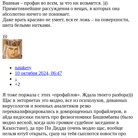
Вшивая – профан во всем, за что ни возьмется. )))
Примитивнейшие рассуждения о вещах, в которых она
абсолютно ничего не понимает.
Даже врать красиво не умеет, вся ее ложь – на поверхности,
шита белыми нитками.
)))
natakery
10 октября 2024, 06:47
↓
+2
Я тоже поржала с этих «профайлов». Ждала твоего разбора)))
Щас в энторнетах это модно, все из психолухов, диванных
вирусологов и военных аналитиков резко
переквалифицировались в доморощенных профайлеров, и
айда видосики пилить про физиогномики Бишимбаева (было
модно весной, когда шло громкое судебное заседание в
Казахстане), да про Пи Дидди (очень модно щас, вообще
нельзя ютуб открыть, сразу на тебя сыплются новости про