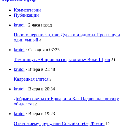
Комментарии
Публикации
krutoi
· 2 часа назад
Просто переписка, или Дураки и идиоты Прозы. ру и
один умный
4
krutoi
· Сегодня в 07:25
Там пишут: «Я пришла сюды опять» Воки Шрап
51
krutoi
· Вчера в 21:48
Калрецкая злится
3
krutoi
· Вчера в 20:34
Добрые советы от Ерша, или Как Падлов на критику
обиделся
12
krutoi
· Вчера в 19:23
Ответ моему другу, или Спасибо тебе, Фомич
12