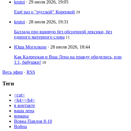
krutoi
· 29 июля 2026, 19:05
Ещё раз о "русской" Корецкой
29
krutoi
· 28 июля 2026, 19:31
Баллада про вшивую без обсценной лексики, без
единого матерного слова
11
Юша Могилкин
· 28 июля 2026, 18:44
Как Калрецкая и Вша Лена на правду обиделись, или
1:1, бабушки!
18
Весь эфир
·
RSS
Теги
<cut>
<h4></h4>
в контакте
ваша лена
вимана
Вовка Павлов 8-10
Война