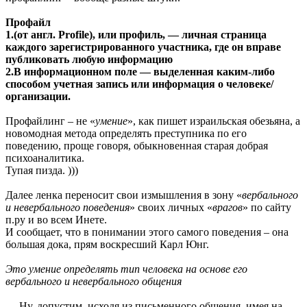
Профайл
1.(от англ. Profile), или профиль, — личная страница
каждого зарегистрированного участника, где он вправе
публиковать любую информацию
2.В информационном поле — выделенная каким-либо
способом учетная запись или информация о человеке/
организации.
Профайлинг – не «
умение
», как пишет израильская обезьяна, а
новомодная метода определять преступника по его
поведению, проще говоря, обыкновенная старая добрая
психоаналитика.
Тупая пизда. )))
Далее ленка переносит свои измышления в зону «
вербального
и невербального поведения
» своих личных «
врагов
» по сайту
п.ру и во всем Инете.
И сообщает, что в понимании этого самого поведения – она
большая дока, прям воскресший Карл Юнг.
Это умение определять тип человека на основе его
вербального и невербального общения
— Ну, допустим, исходя из письменного общения, имея на