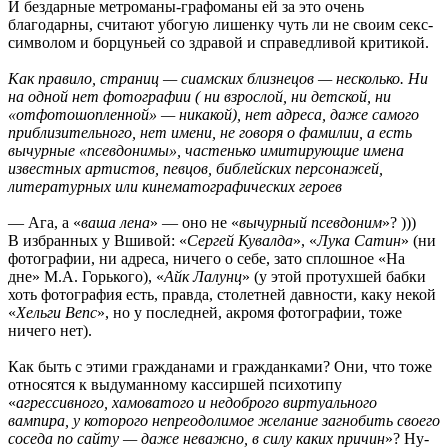
И бездарные метроманы-графоманы ей за это очень
благодарны, считают убогую лишенку чуть ли не своим секс-
символом и борцуньей со здравой и справедливой критикой.
Как правило, страниц — сиамских близнецов — несколько. Ни
на одной нет фотографии ( ни взрослой, ни детской, ни
«отфотошопленной» — никакой), нет адреса, даже самого
приблизительного, нет имени, не говоря о фамилии, а есть
вычурные «псевдонимы», частенько имитирующие имена
известных артистов, певцов, библейских персонажей,
литературных или кинематографических героев
— Ага, а «
ваша лена
» — оно не «
вычурный псевдоним
»? )))
В избранных у Вшивой: «
Сергей Кувалда
», «
Лука Сатин
» (ни
фотографии, ни адреса, ничего о себе, зато сплошное «На
дне» М.А. Горького), «
Айк Лалунц
» (у этой протухшей бабки
хоть фотография есть, правда, столетней давности, каку некой
«
Хельги Вепс
», но у последней, акромя фотографии, тоже
ничего нет).
Как быть с этими гражданами и гражданками? Они, что тоже
относятся к выдуманному кассиршей психотипу
«
агрессивного, хамоватого и недоброго виртуального
вампира, у которого непреодолимое желание загнобить своего
соседа по сайту — даже неважно, в силу каких причин
»? Ну-