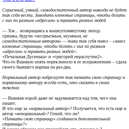
Серьезный, умный, самодостаточный автор никогда не будет
так себя вести. Заводить клоновые страницы, чтобы бегать
с них по разным «адресам» и травить разных людей
— Хм… возвращаясь к вышеупомянутому липцу.
гришка, будучи «
несерьезным, неумным, не
самодостаточным автором» — таки так себя повел – «завел
клоновые страницы, чтобы бегать с них по разным
«адресам» и травить разных людей
»:
«Печальная Дусенька» и «григорий нераспутин2».
Что-то Вшивую опять переклинило в ее испражнениях – сдала
своего бывшего кореша на раз-два.
Нормальный автор побрезгует так пачкать свою страницу и
нормальному автору всегда есть, что сказать в своих
текстах
— Вшивая порой даже не задумывается над тем, чего она
пишет.
И что еще за «
нормальный автор
»? Получается, что есть еще и
автор «
ненормальный
»? Гений, что ли?
«
Пачкать свою страницу» созданием дополнительной
страницы?
»