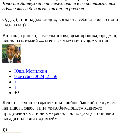
Что-то Вшивую опять переклинило в ее испражнениях –
сдала своего бывшего кореша на раз-два.
О, да:))) и попадью заодно, когда она себя за своего попа
выдавала:))
Вот она, гришка, гнусельникова, демидролова, бредман,
павлуша восьмой — и есть самые настоящие упыри.
Юша Могилкин
9 октября 2024, 21:56
↑
↓
+2
Ленка – глупое создание, она вообще башкой не думает,
напишет всякое, типа «разоблачающее» каких-то
придуманных личных «врагов», а, по факту – обильно
нагадит на своих «друзей».
)))