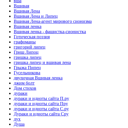
вша
Вшивая
Вшивая Лена
Вшивая Лена и Липец
Вшивая Лена-агент мирового сионизма
Вшивая ленка
Вшивая ленка - фашистка-сионистка
Готическая поэзия
графоманы
григорий липец
Гриш Липоц
гришка липец
гришка липец и вшивая лена
Грыжа Пипец
Гусельникова
двуличная Вшивая ленка
джим болт
Дом стихов
дураки
дураки и идиоты сайта П.ру
дураки и идиоты сайта Пру
дураки и идиоты сайта С.ру
Дураки и идиоты сайта Сру
дух
Душа