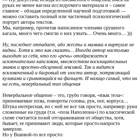
руках не менее вагона исследуемого материала и – самое
главное – обладая определенной научной подготовкой —
можно составить полный или частичный психологический
портрет автора текстов.
Мы, например, прочитав написанное членами срушного
кагала, много чего смогли о них узнать… Очень много… )))
Ну, последнее отпадает, ибо жесты и мимика в виртуале не
видны. Хотя и это как сказать… Иногда автор настолько
выходит из себя, что его «речь» отображается
исключительно капслоком, множеством восклицательных
знаков и яростно-обсценной лексикой. Так и видится
всклокоченный и багровый от злости автор, потрясающий
кулаками и срывающийся на фальцет. И налицо самый, что ни
на есть, невербальный тип общения
Невербальное общение – это, грубо говоря, «язык тела»:
принимаемые позы, повороты головы, рук, ног, корпуса…
Штука интересная, но с ней не все так просто, например: руки
сложенные на груди (т.н. «поза Наполеона») по классической
схеме считается позой отгораживания от общества, хотя,
бывает, ее принимают люди, которые просто-напросто
замерзли.
Но у Вшивой-то все просто: