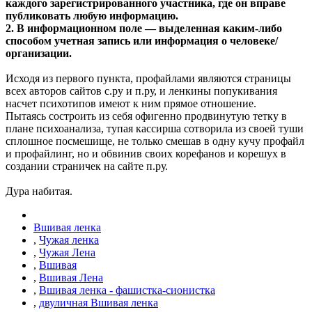
каждого зарегистрированного участника, где он вправе
публиковать любую информацию.
2. В информационном поле — выделенная каким-либо
способом учетная запись или информация о человеке/
организации.
Исходя из первого пункта, профайлами являются страницы
всех авторов сайтов с.ру и п.ру, и ленкины попукивания
насчет психотипов имеют к ним прямое отношение.
Пытаясь состроить из себя офигенно продвинутую тетку в
плане психоанализа, тупая кассирша сотворила из своей туши
сплошное посмешище, не только смешав в одну кучу профайл
и профайлинг, но и обвинив своих корефанов и корешух в
создании страничек на сайте п.ру.
Дура набитая.
Вшивая ленка
,
Чужая ленка
,
Чужая Лена
,
Вшивая
,
Вшивая Лена
,
Вшивая ленка - фашистка-сионистка
,
двуличная Вшивая ленка