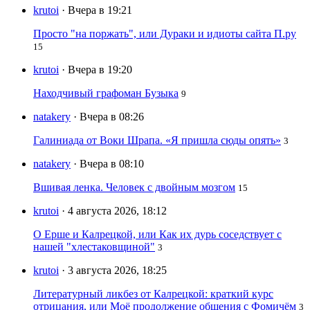
krutoi
· Вчера в 19:21
Просто "на поржать", или Дураки и идиоты сайта П.ру
15
krutoi
· Вчера в 19:20
Находчивый графоман Бузыка
9
natakery
· Вчера в 08:26
Галиниада от Воки Шрапа. «Я пришла сюды опять»
3
natakery
· Вчера в 08:10
Вшивая ленка. Человек с двойным мозгом
15
krutoi
· 4 августа 2026, 18:12
О Ерше и Калрецкой, или Как их дурь соседствует с
нашей "хлестаковщиной"
3
krutoi
· 3 августа 2026, 18:25
Литературный ликбез от Калрецкой: краткий курс
отрицания, или Моё продолжение общения с Фомичём
3