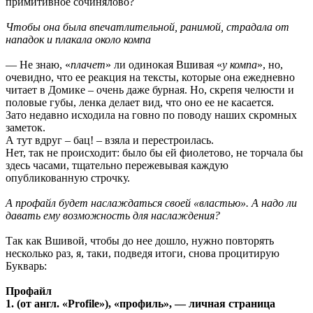
примитивное сочинялово?
Чтобы она была впечатлительной, ранимой, страдала от
нападок и плакала около компа
— Не знаю, «
плачет
» ли одинокая Вшивая «
у компа
», но,
очевидно, что ее реакция на тексты, которые она ежедневно
читает в Домике – очень даже бурная. Но, скрепя челюсти и
половые губы, ленка делает вид, что оно ее не касается.
Зато недавно исходила на говно по поводу наших скромных
заметок.
А тут вдруг – бац! – взяла и перестроилась.
Нет, так не происходит: было бы ей фиолетово, не торчала бы
здесь часами, тщательно пережевывая каждую
опубликованную строчку.
А профайл будет наслаждаться своей «властью». А надо ли
давать ему возможность для наслаждения?
Так как Вшивой, чтобы до нее дошло, нужно повторять
несколько раз, я, таки, подведя итоги, снова процитирую
Букварь:
Профайл
1. (от англ. «Profile»), «профиль», — личная страница