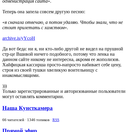
одменистрация сайта
».
Теперь она запела совсем другую песню:
«
я сначала отвечаю, а потом удаляю. Чтобы знали, что не
стоит прилетать с хамством
».
archive.is/yYcoH
Да вот беда: ни я, ни кто-либо другой не видел на прушной
стр-це Вшивой ничего подобного, потому что ленка на
данном сайте никому не интересна, акромя ее жополизов.
Хайфицкая кассирша просто-напросто набивает себе цену,
строя из своей тушки хвеликую воительницу с
инакомыслящими.
)))
Только зарегистрированные и авторизованные пользователи
могут оставлять комментарии.
Наша Кунсткамера
66
читателей · 1346 топиков ·
RSS
Прямой эфир