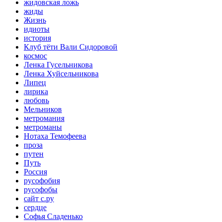
жидовская ложь
жиды
Жизнь
идиоты
история
Клуб тёти Вали Сидоровой
космос
Ленка Гусельникова
Ленка Хуйсельникова
Липец
лирика
любовь
Мельников
метромания
метроманы
Нотаха Темофеева
проза
путен
Путь
Россия
русофобия
русофобы
сайт с.ру
сердце
Софья Сладенько