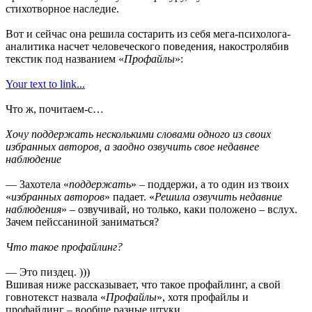
стихотворное наследие.
Вот и сейчас она решила состарить из себя мега-психолога-
аналитика насчет человеческого поведения, накостролябив
текстик под названием «
Профайлы
»:
Your text to link...
Что ж, почитаем-с…
Хочу поддержать несколькими словами одного из своих
избранных авторов, а заодно озвучить свое недавнее
наблюдение
— Захотела «
поддержать
» – поддержи, а то один из твоих
«
избранных авторов
» падает. «
Решила озвучить недавние
наблюдения
» – озвучивай, но только, каки положено – вслух.
Зачем пейссаниной заниматься?
Что такое профайлинг?
— Это пиздец. )))
Вшивая ниже рассказывает, что такое профайлинг, а свой
говнотекст назвала «
Профайлы
», хотя профайлы и
профайлинг – вообще разные штуки.