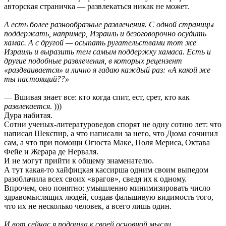
авторская страничка — развлекаться никак не может.
А есть более разнообразные развлечения. С одной страницы
поддержать, например, Израиль и безоговорочно осудить
хамас. А с другой — осыпать ругательствами тот же
Израиль и выразить тем самым поддержку хамаса. Есть и
другие подобные развлечения, в которых рецензент
«раздваивается» и лично я гадаю каждый раз: «А какой же
ты настоящий??»
— Вшивая знает все: кто когда спит, ест, срет, кто как
развлекается
. )))
Дура набитая.
Сотни ученых-литературоведов спорят не одну сотню лет: что
написал Шекспир, а что написали за него, что Дюма сочинил
сам, а что при помощи Огюста Маке, Поля Мериса, Октава
Фейе и Жерара де Нерваля.
И не могут прийти к общему знаменателю.
А тут какая-то хайфицкая кассирша одним своим выпедом
разоблачила всех своих «врагов», сведя их к одному.
Впрочем, оно понятно: умышленно минимизировать число
здравомыслящих людей, создав фальшивую видимость того,
что их не несколько человек, а всего лишь один.
И вот сейчас я подошла к своей основной мысли