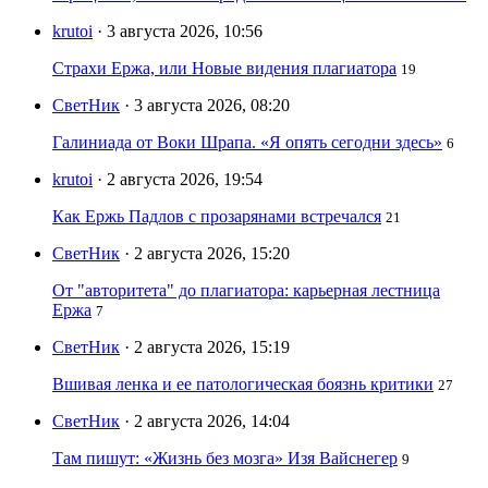
krutoi
· 3 августа 2026, 10:56
Страхи Ержа, или Новые видения плагиатора
19
СветНик
· 3 августа 2026, 08:20
Галиниада от Воки Шрапа. «Я опять сегодни здесь»
6
krutoi
· 2 августа 2026, 19:54
Как Ержь Падлов с прозарянами встречался
21
СветНик
· 2 августа 2026, 15:20
От "авторитета" до плагиатора: карьерная лестница
Ержа
7
СветНик
· 2 августа 2026, 15:19
Вшивая ленка и ее патологическая боязнь критики
27
СветНик
· 2 августа 2026, 14:04
Там пишут: «Жизнь без мозга» Изя Вайснегер
9