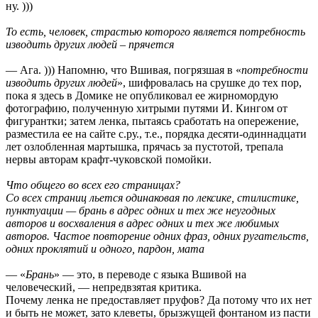
ну. )))
То есть, человек, страстью которого является потребность
изводить других людей – прячется
— Ага. ))) Напомню, что Вшивая, погрязшая в «
потребности
изводить других людей
», шифровалась на срушке до тех пор,
пока я здесь в Домике не опубликовал ее жирномордую
фотографию, полученную хитрыми путями И. Кингом от
фигурантки; затем ленка, пытаясь сработать на опережение,
разместила ее на сайте с.ру., т.е., порядка десяти-одиннадцати
лет озлобленная мартышка, прячась за пустотой, трепала
нервы авторам крафт-чуковской помойки.
Что общего во всех его страницах?
Со всех страниц льется одинаковая по лексике, стилистике,
пунктуации — брань в адрес одних и тех же неугодных
авторов и восхваления в адрес одних и тех же любимых
авторов. Частое повторение одних фраз, одних ругательств,
одних проклятий и одного, пардон, мата
— «
Брань
» — это, в переводе с языка Вшивой на
человеческий, — непредвзятая критика.
Почему ленка не предоставляет пруфов? Да потому что их нет
и быть не может, зато клеветы, брызжущей фонтаном из пасти