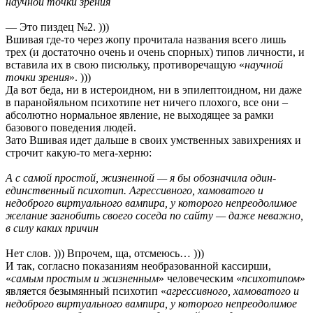
научной точки зрения
— Это пиздец №2. )))
Вшивая где-то через жопу прочитала названия всего лишь
трех (и достаточно очень и очень спорных) типов личности, и
вставила их в свою писюльку, противоречащую «
научной
точки зрения
». )))
Да вот беда, ни в истероидном, ни в эпилептоидном, ни даже
в паранойяльном психотипе нет ничего плохого, все они –
абсолютно нормальное явление, не выходящее за рамки
базового поведения людей.
Зато Вшивая идет дальше в своих умственных завихрениях и
строчит какую-то мега-херню:
А с самой простой, жизненной — я бы обозначила один-
единственный психотип. Агрессивного, хамоватого и
недоброго виртуального вампира, у которого непреодолимое
желание загнобить своего соседа по сайту — даже неважно,
в силу каких причин
Нет слов. ))) Впрочем, ща, отсмеюсь… )))
И так, согласно показаниям необразованной кассирши,
«
самым простым и жизненным
» человеческим «
психотипом
»
является безымянный психотип «
агрессивного, хамоватого и
недоброго виртуального вампира, у которого непреодолимое