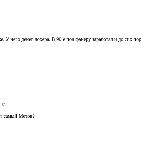
У него денег дохера. В 90-е под фанеру заработал и до сих пор
 ©.
тот самый Метов?