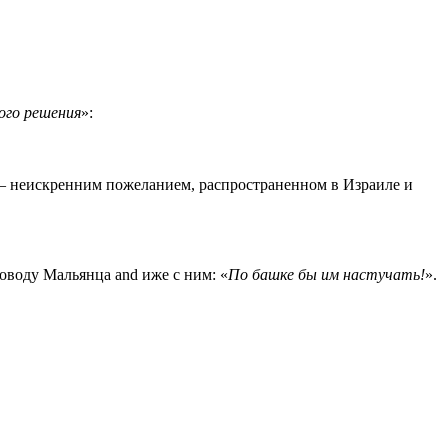
ого решения
»:
— неискренним пожеланием, распространенном в Израиле и
поводу Мальянца and иже с ним: «
По башке бы им настучать!
».