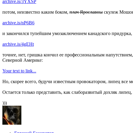
archive.is/3YXSP
потом, неизвестно каким боком,
плач Ярославны
скулеж Мошонк
archive.is/nP6B6
и закончился тупейшим умозаключением канадского придурка, 
archive.is/4gEHt
точнее, нет, гришка кончил ее профессиональным напутствие
Северной Америке:
Your text to link...
Но, скорее всего, будучи известным провокатором, липец все 
Остается только представить, как слаборазвитый дохляк липец,
)))