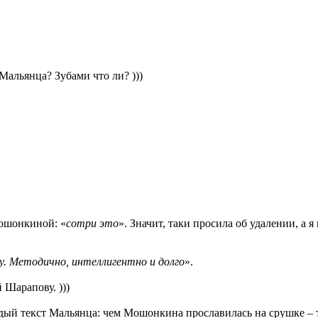
Мальянца? Зубами что ли? )))
Мошонкиной: «
сотри это
». Значит, таки просила об удалении, а я
у. Методично, интеллигентно и долго
».
Шарапову. )))
ждый текст Мальянца: чем Мошонкина прославилась на срушке – 