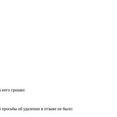
 него гришке:
й просьбы об удалении в отзыве не было: