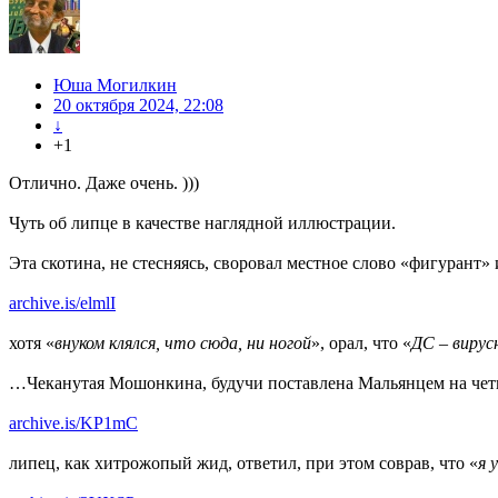
Юша Могилкин
20 октября 2024, 22:08
↓
+1
Отлично. Даже очень. )))
Чуть об липце в качестве наглядной иллюстрации.
Эта скотина, не стесняясь, своровал местное слово «фигурант» 
archive.is/elmlI
хотя «
внуком клялся, что сюда, ни ногой
», орал, что «
ДС – вирус
…Чеканутая Мошонкина, будучи поставлена Мальянцем на четыр
archive.is/KP1mC
липец, как хитрожопый жид, ответил, при этом соврав, что «
я 