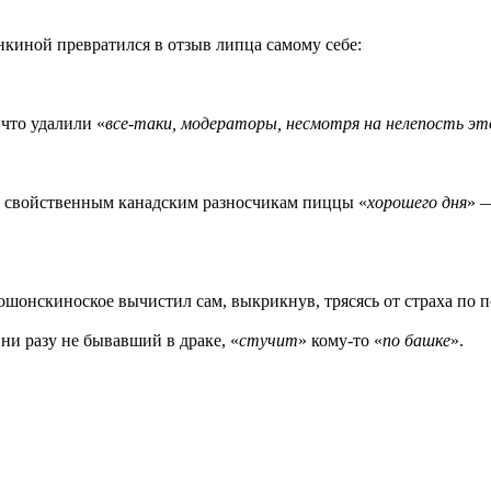
иной превратился в отзыв липца самому себе:
что удалили «
все-таки, модераторы, несмотря на нелепость эт
м, свойственным канадским разносчикам пиццы «
хорошего дня
» 
мошонскиноское вычистил сам, выкрикнув, трясясь от страха по 
 ни разу не бывавший в драке, «
стучит
» кому-то «
по башке
».