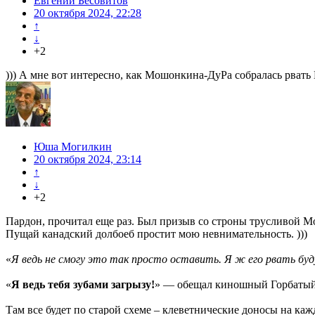
Евгений Бесовитов
20 октября 2024, 22:28
↑
↓
+2
))) А мне вот интересно, как Мошонкина-ДуРа собралась рвать 
Юша Могилкин
20 октября 2024, 23:14
↑
↓
+2
Пардон, прочитал еще раз. Был призыв со строны трусливой 
Пущай канадский долбоеб простит мою невнимательность. )))
«
Я ведь не смогу это так просто оставить. Я ж его рвать буд
«
Я ведь тебя зубами загрызу!
» — обещал киношный Горбатый 
Там все будет по старой схеме – клеветнические доносы на ка