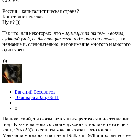
СССР»).
Россия – капиталистическая страна?
Капиталистическая.
Ну и? )))
Так что, для некоторых, что «
шумящие за окном
»: «
вокзал,
гудящий улей, ее блестящие глаза и джинса на стуле
», что
незнание и, следовательно, непонимание многого и многого –
один хрен.
)))
Евгений Бесовитов
10 января 2025, 06:11
↓
0
Паниковский, ты оказывается втихаря трясся в исступлении
под «Kiss» в лагерях со своим духовным наставником ещё в
конце 70-х? ))) то есть ты хочешь сказать, что юность
Мальянца могла начаться не в 1988, а в 1978 и продлиться не