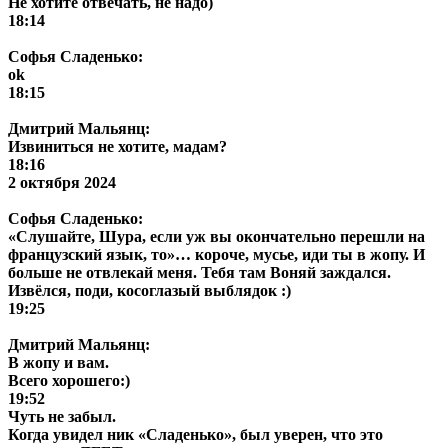
Не хотите отвечать, не надо)
18:14
Софья Сладенько:
ok
18:15
Дмитрий Мальянц:
Извиниться не хотите, мадам?
18:16
2 октября 2024
Софья Сладенько:
«Слушайте, Шура, если уж вы окончательно перешли на
французский язык, то»… короче, мусье, иди ты в жопу. И
больше не отвлекай меня. Тебя там Воняй заждался.
Извёлся, поди, косоглазый выблядок :)
19:25
Дмитрий Мальянц:
В жопу и вам.
Всего хорошего:)
19:52
Чуть не забыл.
Когда увидел ник «Сладенько», был уверен, что это