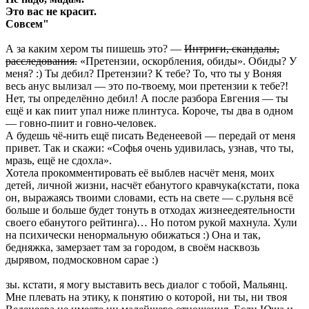
Это вас не красит.
Совсем"
А за каким хером ты пишешь это? —
Интриги, скандалы,
расследования.
«Претензии, оскорбления, обиды». Обиды? У
меня? :) Ты дебил? Претензии? К тебе? То, что ты у Воняя
весь анус вылизал — это по-твоему, мои претензии к тебе?!
Нет, ты определённо дебил! А после разбора Евгения — ты
ещё и как пиит упал ниже плинтуса. Короче, ты два в одном
— говно-пиит и говно-человек.
А будешь чё-нить ещё писать Веденеевой — передай от меня
привет. Так и скажи: «Софья очень удивилась, узнав, что ты,
мразь, ещё не сдохла».
Хотела прокомментировать её выблев насчёт меня, моих
детей, личной жизни, насчёт ебанутого кравчука(кстати, пока
он, выражаясь твоими словами, есть на свете — с.рульня всё
больше и больше будет тонуть в отходах жизнеедеятельности
своего ебанутого рейтинга)… Но потом рукой махнула. Хули
на психически ненормальную обижаться :) Она и так,
бедняжка, замерзает там за городом, в своём насквозь
дырявом, подмосковном сарае :)
зы. кстати, я могу выставить весь диалог с тобой, Мальянц.
Мне плевать на этику, к понятию о которой, ни ты, ни твоя