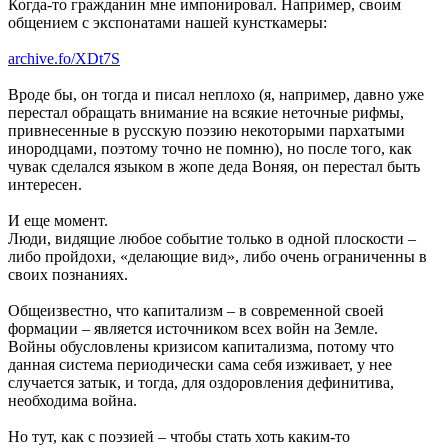
Когда-то гражданин мне импонировал. Например, своим
общением с экспонатами нашей кунсткамеры:
archive.fo/XDt7S
Вроде бы, он тогда и писал неплохо (я, например, давно уже
перестал обращать внимание на всякие неточные рифмы,
привнесенные в русскую поэзию некоторыми пархатыми
инородцами, поэтому точно не помню), но после того, как
чувак сделался языком в жопе деда Воняя, он перестал быть
интересен.
И еще момент.
Люди, видящие любое событие только в одной плоскости –
либо пройдохи, «делающие вид», либо очень ограниченны в
своих познаниях.
Общеизвестно, что капитализм – в современной своей
формации – является источником всех войн на Земле.
Войны обусловлены кризисом капитализма, потому что
данная система периодически сама себя изживает, у нее
случается затык, и тогда, для оздоровления дефинитива,
необходима война.
Но тут, как с поэзией – чтобы стать хоть каким-то