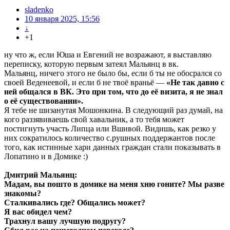
sladenko
10 января 2025, 15:56
↓
+1
ну что ж, если Юша и Евгений не возражают, я выставляю
переписку, которую первым затеял Мальянц в вк.
Мальянц, ничего этого не было бы, если б ты не обосрался со
своей Веденеевой, и если б не твоё враньё —
«Не так давно с
ней общался в ВК. Это при том, что до её визита, я не знал
о её существовании».
Я тебе не шизанутая Мошонкина. В следующий раз думай, на
кого раззявиваешь свой хавальник, а то тебя может
постигнуть участь Липца или Вшивой. Видишь, как резко у
них сократилось количество с.рушных поддержантов после
того, как истинные хари данных граждан стали показывать в
Лопатино и в Домике :)
Дмитрий Мальянц:
Мадам, вы пошто в домике на меня хню гоните? Мы разве
знакомы?
Сталкивались где? Общались может?
Я вас обидел чем?
Трахнул вашу лучшую подругу?