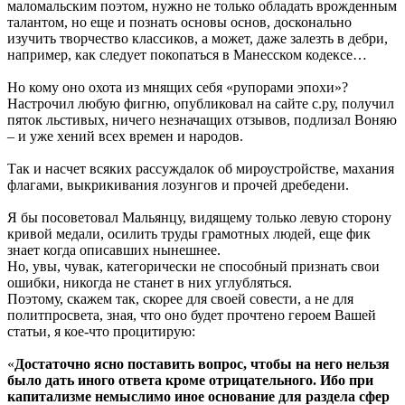
маломальским поэтом, нужно не только обладать врожденным
талантом, но еще и познать основы основ, досконально
изучить творчество классиков, а может, даже залезть в дебри,
например, как следует покопаться в Манесском кодексе…
Но кому оно охота из мнящих себя «рупорами эпохи»?
Настрочил любую фигню, опубликовал на сайте с.ру, получил
пяток льстивых, ничего незначащих отзывов, подлизал Воняю
– и уже хений всех времен и народов.
Так и насчет всяких рассуждалок об мироустройстве, махания
флагами, выкрикивания лозунгов и прочей дребедени.
Я бы посоветовал Мальянцу, видящему только левую сторону
кривой медали, осилить труды грамотных людей, еще фик
знает когда описавших нынешнее.
Но, увы, чувак, категорически не способный признать свои
ошибки, никогда не станет в них углубляться.
Поэтому, скажем так, скорее для своей совести, а не для
политпросвета, зная, что оно будет прочтено героем Вашей
статьи, я кое-что процитирую:
«
Достаточно ясно поставить вопрос, чтобы на него нельзя
было дать иного ответа кроме отрицательного. Ибо при
капитализме немыслимо иное основание для раздела сфер