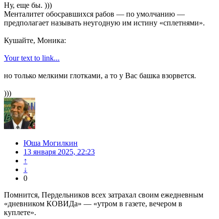
Ну, еще бы. )))
Менталитет обосравшихся рабов — по умолчанию —
предполагает называть неугодную им истину «сплетнями».
Кушайте, Моника:
Your text to link...
но только мелкими глотками, а то у Вас башка взорвется.
)))
Юша Могилкин
13 января 2025, 22:23
↑
↓
0
Помнится, Пердельников всех затрахал своим ежедневным
«дневником КОВИДа» — «утром в газете, вечером в
куплете».