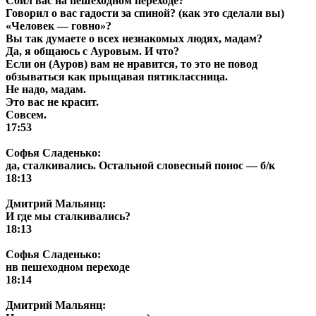
Сбил вас на пешеходном переходе?
Говорил о вас гадости за спиной? (как это сделали вы)
«Человек — говно»?
Вы так думаете о всех незнакомых людях, мадам?
Да, я общаюсь с Ауровым. И что?
Если он (Ауров) вам не нравится, то это не повод
обзываться как прыщавая пятиклассница.
Не надо, мадам.
Это вас не красит.
Совсем.
17:53
Софья Сладенько:
да, сталкивались. Остальной словесный понос — б/к
18:13
Дмитрий Мальянц:
И где мы сталкивались?
18:13
Софья Сладенько:
нв пешеходном переходе
18:14
Дмитрий Мальянц: