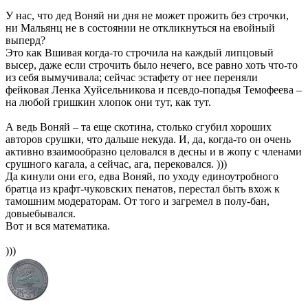
У нас, что дед Воняй ни дня не может прожить без строчки,
ни Мальянц не в состоянии не откликнуться на евойный
выперд?
Это как Вшивая когда-то строчила на каждый липцовый
высер, даже если строчить было нечего, все равно хоть что-то
из себя вымучивала; сейчас эстафету от нее переняли
фейковая Ленка Хуйсельникова и псевдо-попадья Темофеева –
на любой гришкин хлопок они тут, как тут.
А ведь Воняй – та еще скотина, столько сгубил хороших
авторов срушки, что дальше некуда. И, да, когда-то он очень
активно взаимообразно целовался в десны и в жопу с членами
срушного кагала, а сейчас, ага, перековался. )))
Да кинули они его, едва Воняй, по уходу единоутробного
братца из крафт-чуковских пенатов, перестал быть вхож к
тамошним модераторам. От того и загремел в полу-бан,
довыебывался.
Вот и вся математика.
)))