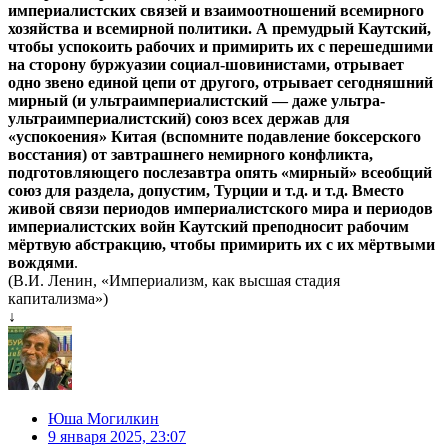
империалистских связей и взаимоотношений всемирного
хозяйства и всемирной политики. А премудрый Каутский,
чтобы успокоить рабочих и примирить их с перешедшими
на сторону буржуазии социал-шовинистами, отрывает
одно звено единой цепи от другого, отрывает сегодняшний
мирный (и ультраимпериалистский — даже ультра-
ультраимпериалистский) союз всех держав для
«успокоения» Китая (вспомните подавление боксерского
восстания) от завтрашнего немирного конфликта,
подготовляющего послезавтра опять «мирный» всеобщий
союз для раздела, допустим, Турции и т.д. и т.д. Вместо
живой связи периодов империалистского мира и периодов
империалистских войн Каутский преподносит рабочим
мёртвую абстракцию, чтобы примирить их с их мёртвыми
вождями
.
(В.И. Ленин, «Империализм, как высшая стадия
капитализма»)
↓
Юша Могилкин
9 января 2025, 23:07