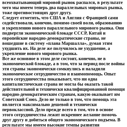
всеохватывающий мировой рынок распался, в результате
чего мы имеем теперь два параллельных мировых рынка,
тоже противостоящих друг другу.
Следует отметить, что США и Англия с Францией сами
содействовали, конечно, помимо своей воли, образованию
и укреплению нового параллельного мирового рынка. Они
подвергли экономической блокаде СССР, Китай и
европейские народно-демократические страны, не
вошедшие в систему «плана Маршалла», думая этим
ухудшить их. На деле же получилось не ухудшение, а
укрепление нового мирового рынка.
Все же основное в этом деле состоит, конечно, не в
экономической блокаде, а в том, что за период после войны
эти страны экономически сомкнулись и наладили
экономическое сотрудничество и взаимопомощь. Опыт
этого сотрудничества показывает, что ни одна
капиталистическая страна не могла бы оказать такой
действительной и технически квалифицированной помощи
народно-демократическим странам, какую оказывает им
Советский Союз. Дело не только в том, что помощь эта
является максимально дешевой и технически
первоклассной. Дело прежде всего в том, что в основе
этого сотрудничества лежит искреннее желание помочь
друг другу и добиться общего экономического подъема. В
результате мы имеем высокие темпы развития