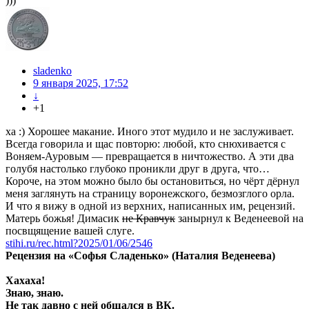
)))
sladenko
9 января 2025, 17:52
↓
+1
ха :) Хорошее макание. Иного этот мудило и не заслуживает.
Всегда говорила и щас повторю: любой, кто снюхивается с
Воняем-Ауровым — превращается в ничтожество. А эти два
голубя настолько глубоко проникли друг в друга, что…
Короче, на этом можно было бы остановиться, но чёрт дёрнул
меня заглянуть на страницу воронежского, безмозглого орла.
И что я вижу в одной из верхних, написанных им, рецензий.
Матерь божья! Димасик
не Кравчук
занырнул к Веденеевой на
посвщящение вашей слуге.
stihi.ru/rec.html?2025/01/06/2546
Рецензия на «Софья Сладенько» (Наталия Веденеева)
Хахаха!
Знаю, знаю.
Не так давно с ней общался в ВК.