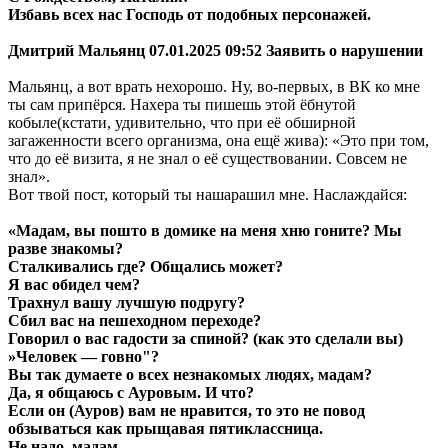
Избавь всех нас Господь от подобных персонажей.
Дмитрий Мальянц 07.01.2025 09:52 Заявить о нарушении
Мальянц, а вот врать нехорошо. Ну, во-первых, в ВК ко мне
ты сам припёрся. Нахера ты пишешь этой ёбнутой
кобыле(кстати, удивительно, что при её обширной
загаженности всего организма, она ещё жива): «Это при том,
что до её визита, я не знал о её существовании. Совсем не
знал».
Вот твой пост, который ты нашарашил мне. Наслаждайся:
«Мадам, вы пошто в домике на меня хню гоните? Мы
разве знакомы?
Сталкивались где? Общались может?
Я вас обидел чем?
Трахнул вашу лучшую подругу?
Сбил вас на пешеходном переходе?
Говорил о вас гадости за спиной? (как это сделали вы)
»Человек — говно"?
Вы так думаете о всех незнакомых людях, мадам?
Да, я общаюсь с Ауровым. И что?
Если он (Ауров) вам не нравится, то это не повод
обзываться как прыщавая пятиклассница.
Не надо, мадам.