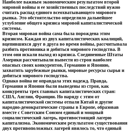
Наиболее важным экономическим результатом второй
мировой войны и ее хозяйственных последствий нужно
считать распад единого всеохватывающего мирового
рынка. Это обстоятельство определило дальнейшее
углубление общего кризиса мировой капиталистической
системы.
Вторая мировая война сама была порождена этим
кризисом. Каждая из двух капиталистических коалиций,
вцепившихся друг в друга во время войны, рассчитывала
разбить противника и добиться мирового господства. В
этом они искали выход из кризиса. Соединенные Штаты
Америки рассчитывали вывести из строя наиболее
опасных своих конкурентов, Германию и Японию,
захватить зарубежные рынки, мировые ресурсы сырья и
добиться мирового господства.
Однако война не оправдала этих надежд. Правда,
Германия и Япония были выведены из строя, как
конкуренты трех главных капиталистических стран:
США, Англии, Франции. Но наряду с этим от
капиталистической системы отпали Китай и другие
народно-демократические страны в Европе, образовав
вместе с Советским Союзом единый и мощный
социалистический лагерь, противостоящий лагерю
капитализма. Экономическим результатом существования
двух противоположных лагерей явилось то, что единый