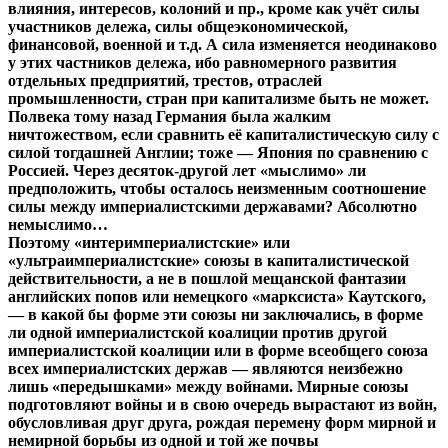
влияния, интересов, колоний и пр., кроме как учёт силы
участников дележа, силы общеэкономической,
финансовой, военной и т.д. А сила изменяется неодинаково
у этих частников дележа, ибо равномерного развития
отдельных предприятий, трестов, отраслей
промышленности, стран при капитализме быть не может.
Полвека тому назад Германия была жалким
ничтожеством, если сравнить её капиталистическую силу с
силой тогдашней Англии; тоже — Япония по сравнению с
Россией. Через десяток-другой лет «мыслимо» ли
предположить, чтобы осталось неизменным соотношение
силы между империалистскими державами? Абсолютно
немыслимо…
Поэтому «интеримпериалистские» или
«ультраимпериалистские» союзы в капиталистической
действительности, а не в пошлой мещанской фантазии
английских попов или немецкого «марксиста» Каутского,
— в какой бы форме эти союзы ни заключались, в форме
ли одной империалистской коалиции против другой
империалистской коалиции или в форме всеобщего союза
всех империалистских держав — являются неизбежно
лишь «передышками» между войнами. Мирные союзы
подготовляют войны и в свою очередь вырастают из войн,
обусловливая друг друга, рождая перемену форм мирной и
немирной борьбы из одной и той же почвы