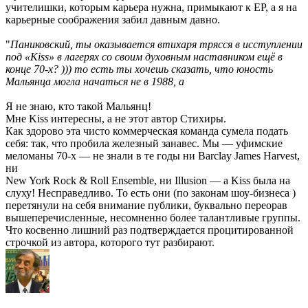
учителишки, которым карьера нужна, примыкают к ЕР, а я на
карьерные соображения забил давным давно.
"
Паниковский, ты оказывается втихаря трясся в исступлении
под «Kiss» в лагерях со своим духовным наставником ещё в
конце 70-х? ))) то есть ты хочешь сказать, что юность
Мальянца могла начаться не в 1988, а
Я не знаю, кто такой Мальянц!
Мне Kiss интересны, а не этот автор Стихиры.
Как здорово эта чисто коммерческая команда сумела подать
себя: так, что пробила железный занавес. Мы — уфимские
меломаны 70-х — не знали в те годы ни Barclay James Harvest,
ни
New York Rock & Roll Ensemble, ни Illusion — а Kiss была на
слуху! Несправедливо. То есть они (по законам шоу-бизнеса )
перетянули на себя внимание публики, буквально переорав
вышеперечисленные, несомненно более талантливые группы.
Что косвенно лишний раз подтверждается процитированной
строчкой из автора, которого тут разбирают.