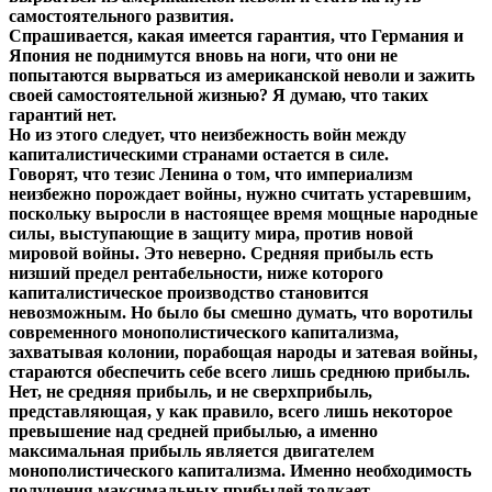
самостоятельного развития.
Спрашивается, какая имеется гарантия, что Германия и
Япония не поднимутся вновь на ноги, что они не
попытаются вырваться из американской неволи и зажить
своей самостоятельной жизнью? Я думаю, что таких
гарантий нет.
Но из этого следует, что неизбежность войн между
капиталистическими странами остается в силе.
Говорят, что тезис Ленина о том, что империализм
неизбежно порождает войны, нужно считать устаревшим,
поскольку выросли в настоящее время мощные народные
силы, выступающие в защиту мира, против новой
мировой войны. Это неверно. Средняя прибыль есть
низший предел рентабельности, ниже которого
капиталистическое производство становится
невозможным. Но было бы смешно думать, что воротилы
современного монополистического капитализма,
захватывая колонии, порабощая народы и затевая войны,
стараются обеспечить себе всего лишь среднюю прибыль.
Нет, не средняя прибыль, и не сверхприбыль,
представляющая, у как правило, всего лишь некоторое
превышение над средней прибылью, а именно
максимальная прибыль является двигателем
монополистического капитализма. Именно необходимость
получения максимальных прибылей толкает