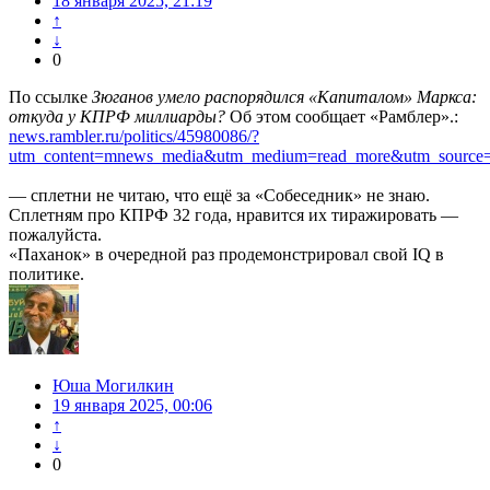
18 января 2025, 21:19
↑
↓
0
По ссылке
Зюганов умело распорядился «Капиталом» Маркса:
откуда у КПРФ миллиарды?
Об этом сообщает «Рамблер».:
news.rambler.ru/politics/45980086/?
utm_content=mnews_media&utm_medium=read_more&utm_source=
— сплетни не читаю, что ещё за «Собеседник» не знаю.
Сплетням про КПРФ 32 года, нравится их тиражировать —
пожалуйста.
«Паханок» в очередной раз продемонстрировал свой IQ в
политике.
Юша Могилкин
19 января 2025, 00:06
↑
↓
0