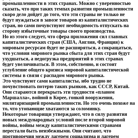
промышленности в этих странах. Можно с уверенностью
сказать, что при таких темпах развития промышленности
скоро дело дойдет до того, что эти страны не только не
будут нуждаться в завозе товаров из капиталистических
стран, но сами почувствуют необходимость отпускать на
сторону избыточные товары своего производства.
Но из этого следует, что сфера приложения сил главных
капиталистических стран (США, Англия, Франция) к
мировым ресурсам будет не расширяться, а сокращаться,
что условия мирового рынка сбыта для этих стран будут
ухудшаться, а недогрузка предприятий в этих странах
будет увеличиваться. В этом, собственно, и состоит
углубление общего кризиса мировой капиталистической
системы в связи с распадом мирового рынка.
Это чувствуют сами капиталисты, ибо трудно не
почувствовать потерю таких рынков, как СССР, Китай.
Они стараются перекрыть эти трудности «планом
Маршалла», войной в Корее, гонкой вооружения,
милитаризацией промышленности. Но это очень похоже на
то, что утопающие хватаются за соломинку.
Некоторые товарищи утверждают, что в силу развития
новых международных условий после второй мировой
войны, войны между капиталистическими странами
перестали быть неизбежными. Они считают, что
противоречия между лагерем социализма и лагерем