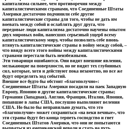
капитализма сильнее, чем противоречия между
капиталистическими странами, что Соединенные Штаты
Америки достаточно подчинили себе другие
капиталистические страны для того, чтобы не дать им
воевать между собой и ослаблять друг друга, что
передовые люди капитализма достаточно научены опытом
двух мировых войн, нанесших серьезный ущерб всему
капиталистическому миру, чтобы позволить себе вновь
втянуть капиталистические страны в войну между собой, –
что ввиду всего этого войны между капиталистическими
странами перестали быть неизбежными.
Эти товарищи ошибаются. Они видят внешние явления,
мелькающие на поверхности, но не видят тех глубинных
сил, которые, хотя и действуют пока незаметно, но все же
будут определять ход событий.
Внешне все будто бы обстоит «благополучно»:
Соединенные Штаты Америки посадили на паек Западную
Европу, Японию и другие капиталистические страны;
Германия (Западная), Англия, Франция, Италия, Япония,
попавшие в лапы США, послушно выполняют веления
США. Но было бы неправильно думать, что это
«благополучие» может сохраниться «на веки вечные», что
эти страны будут без конца терпеть господство и гнет
Соединенных Штатов Америки, что они не попытаются
вырваться из американской неволи и стать на путь