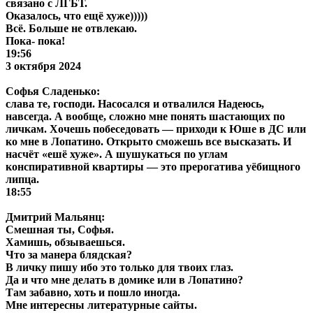
связано с ЛГБТ.
Оказалось, что ещё хуже)))))
Всё. Больше не отвлекаю.
Пока- пока!
19:56
3 октября 2024
Софья Сладенько:
слава те, господи. Насосался и отвалился Надеюсь,
навсегда. А вообще, сложно мне понять шастающих по
личкам. Хочешь побеседовать — приходи к Юше в ДС или
ко мне в Лопатино. Открыто сможешь все высказать. И
насчёт «ешё хуже». А шушукаться по углам
конспиративной квартиры — это прерогатива уёбищного
липца.
18:55
Дмитрий Мальянц:
Смешная ты, Софья.
Хамишь, обзываешься.
Что за манера блядская?
В личку пишу ибо это только для твоих глаз.
Да и что мне делать в домике или в Лопатино?
Там забавно, хоть и пошло иногда.
Мне интересны литературные сайты.