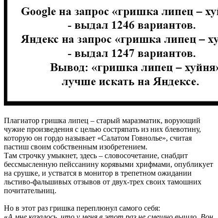
Плагиатор гришка липец – старый маразматик, ворующий
чужие произведения с целью состряпать из них блевотину,
которую он гордо называет «Салатом Говнолье», считая
пастиш своим собственным изобретением.
Там строчку умыкнет, здесь – словосочетание, снабдит
бессмысленную пейссанину корявыми хрифмами, опубликует
на срушке, и устватся в монитор в трепетном ожидании
льстиво-фальшивых отзывов от двух-трех своих тамошних
почитательниц.
Но в этот раз гришка переплюнул самого себя:
«
А мне казалось, что у меня в этот раз не смешно вышло. Вон