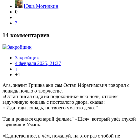
Юша Могилкин
0
?
14
комментариев
Закройщик
4 февраля 2025, 21:37
↓
+1
Ага, значит Гришка аки сам Остап Ибрагимович говорил с
лошадь ночью о творчестве.
«Остап писал сидя на подоконнике всю ночь, отгоняя
задумчивую лошадь с постоялого двора, сказал:
» Иди, иди лошадь, не твоего ума это дело. "
Так и родился сценарий фильма" «Шея», который увёз глухой
звуковик в Умань.
«Единственное, в чём, пожалуй, на этот раз с тобой не