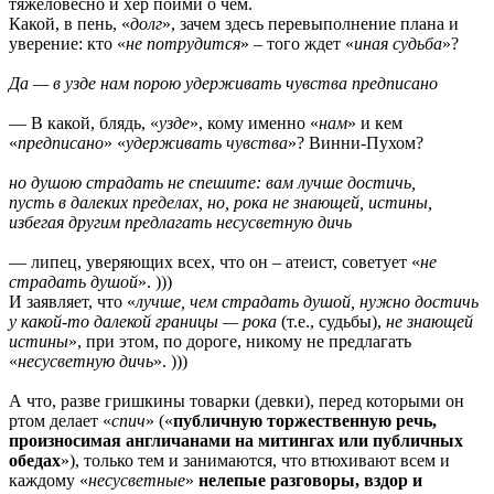
тяжеловесно и хер пойми о чем.
Какой, в пень, «
долг
», зачем здесь перевыполнение плана и
уверение: кто «
не потрудится
» – того ждет «
иная судьба
»?
Да — в узде нам порою удерживать чувства предписано
— В какой, блядь, «
узде
», кому именно «
нам
» и кем
«
предписано
» «
удерживать чувства
»? Винни-Пухом?
но душою страдать не спешите: вам лучше достичь,
пусть в далеких пределах, но, рока не знающей, истины,
избегая другим предлагать несусветную дичь
— липец, уверяющих всех, что он – атеист, советует «
не
страдать душой
». )))
И заявляет, что «
лучше, чем страдать душой, нужно достичь
у какой-то далекой границы — рока
(т.е., судьбы),
не знающей
истины
», при этом, по дороге, никому не предлагать
«
несусветную дичь
». )))
А что, разве гришкины товарки (девки), перед которыми он
ртом делает «
спич
» («
публичную торжественную речь,
произносимая англичанами на митингах или публичных
обедах
»), только тем и занимаются, что втюхивают всем и
каждому «
несусветные
»
нелепые разговоры, вздор и