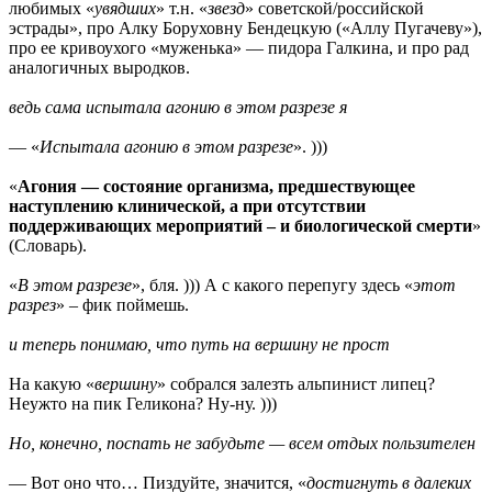
любимых «
увядших
» т.н. «
звезд
» советской/российской
эстрады», про Алку Боруховну Бендецкую («Аллу Пугачеву»),
про ее кривоухого «муженька» — пидора Галкина, и про рад
аналогичных выродков.
ведь сама испытала агонию в этом разрезе я
— «
Испытала агонию в этом разрезе
». )))
«
Агония — состояние организма, предшествующее
наступлению клинической, а при отсутствии
поддерживающих мероприятий – и биологической смерти
»
(Словарь).
«
В этом разрезе
», бля. ))) А с какого перепугу здесь «
этот
разрез
» – фик поймешь.
и теперь понимаю, что путь на вершину не прост
На какую «
вершину
» собрался залезть альпинист липец?
Неужто на пик Геликона? Ну-ну. )))
Но, конечно, поспать не забудьте — всем отдых пользителен
— Вот оно что… Пиздуйте, значится, «
достигнуть в далеких