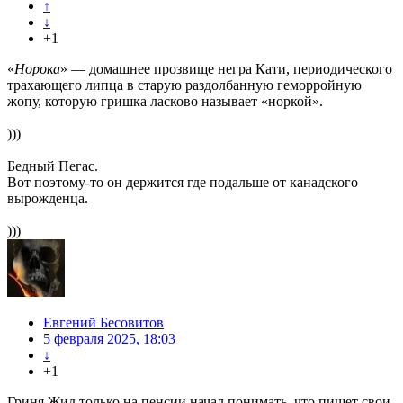
↑
↓
+1
«
Норока
» — домашнее прозвище негра Кати, периодического
трахающего липца в старую раздолбанную геморройную
жопу, которую гришка ласково называет «норкой».
)))
Бедный Пегас.
Вот поэтому-то он держится где подальше от канадского
вырожденца.
)))
Евгений Бесовитов
5 февраля 2025, 18:03
↓
+1
Гриня Жид только на пенсии начал понимать, что пишет свои