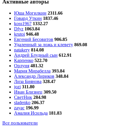
Активные авторы
Юша Могилкин
2311.66
Говард Уткин
1837.46
koss1967
1332.27
Dfyz
1063.84
krutoi
946.48
Евгений Бесовитов
906.85
Удаленный за ложь и клевету
869.08
natakery
814.08
Андрей Блудный сын
612.91
Карпенко
522.70
Орлуня
481.32
Мария Мирабелла
393.84
Александр Лириков
348.84
Лиза Биянова
328.47
jozi
311.80
Иван Близнец
309.50
СветНик
284.98
sladenko
206.37
zayac
196.99
Амалия Исильда
181.83
Все пользователи