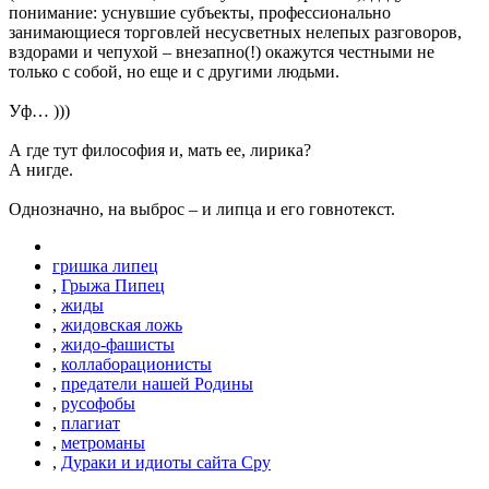
понимание: уснувшие субъекты, профессионально
занимающиеся торговлей несусветных нелепых разговоров,
вздорами и чепухой – внезапно(!) окажутся честными не
только с собой, но еще и с другими людьми.
Уф… )))
А где тут философия и, мать ее, лирика?
А нигде.
Однозначно, на выброс – и липца и его говнотекст.
гришка липец
,
Грыжа Пипец
,
жиды
,
жидовская ложь
,
жидо-фашисты
,
коллаборационисты
,
предатели нашей Родины
,
русофобы
,
плагиат
,
метроманы
,
Дураки и идиоты сайта Сру