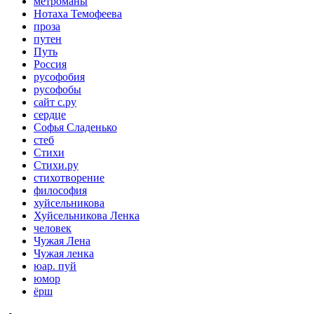
метроманы
Нотаха Темофеева
проза
путен
Путь
Россия
русофобия
русофобы
сайт с.ру
сердце
Софья Сладенько
стеб
Стихи
Стихи.ру
стихотворение
философия
хуйсельникова
Хуйсельникова Ленка
человек
Чужая Лена
Чужая ленка
юар. пуй
юмор
ёрш