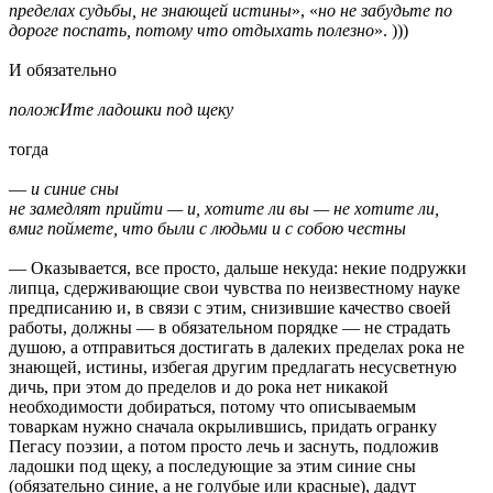
пределах судьбы, не знающей истины
», «
но не забудьте по
дороге поспать, потому что отдыхать полезно
». )))
И обязательно
положИте ладошки под щеку
тогда
—
и синие сны
не замедлят прийти — и, хотите ли вы — не хотите ли,
вмиг поймете, что были с людьми и с собою честны
— Оказывается, все просто, дальше некуда: некие подружки
липца, сдерживающие свои чувства по неизвестному науке
предписанию и, в связи с этим, снизившие качество своей
работы, должны — в обязательном порядке — не страдать
душою, а отправиться достигать в далеких пределах рока не
знающей, истины, избегая другим предлагать несусветную
дичь, при этом до пределов и до рока нет никакой
необходимости добираться, потому что описываемым
товаркам нужно сначала окрылившись, придать огранку
Пегасу поэзии, а потом просто лечь и заснуть, подложив
ладошки под щеку, а последующие за этим синие сны
(обязательно синие, а не голубые или красные), дадут