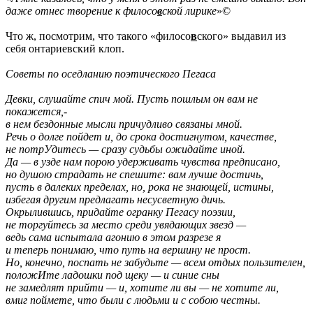
даже отнес творение к филосо
в
ской лирике
»©
Что ж, посмотрим, что такого «филосо
в
ского» выдавил из
себя онтариевский клоп.
Советы по оседланию поэтического Пегаса
Девки, слушайте спич мой. Пусть пошлым он вам не
покажется,-
в нем бездонные мысли причудливо связаны мной.
Речь о долге пойдет и, до срока достигнутом, качестве,
не потрУдитесь — сразу судьбы ожидайте иной.
Да — в узде нам порою удерживать чувства предписано,
но душою страдать не спешите: вам лучше достичь,
пусть в далеких пределах, но, рока не знающей, истины,
избегая другим предлагать несусветную дичь.
Окрылившись, придайте огранку Пегасу поэзии,
не торгуйтесь за место среди увядающих звезд —
ведь сама испытала агонию в этом разрезе я
и теперь понимаю, что путь на вершину не прост.
Но, конечно, поспать не забудьте — всем отдых пользителен,
положИте ладошки под щеку — и синие сны
не замедлят прийти — и, хотите ли вы — не хотите ли,
вмиг поймете, что были с людьми и с собою честны.