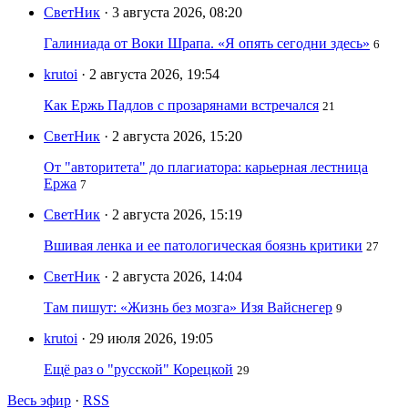
СветНик
· 3 августа 2026, 08:20
Галиниада от Воки Шрапа. «Я опять сегодни здесь»
6
krutoi
· 2 августа 2026, 19:54
Как Ержь Падлов с прозарянами встречался
21
СветНик
· 2 августа 2026, 15:20
От "авторитета" до плагиатора: карьерная лестница
Ержа
7
СветНик
· 2 августа 2026, 15:19
Вшивая ленка и ее патологическая боязнь критики
27
СветНик
· 2 августа 2026, 14:04
Там пишут: «Жизнь без мозга» Изя Вайснегер
9
krutoi
· 29 июля 2026, 19:05
Ещё раз о "русской" Корецкой
29
Весь эфир
·
RSS