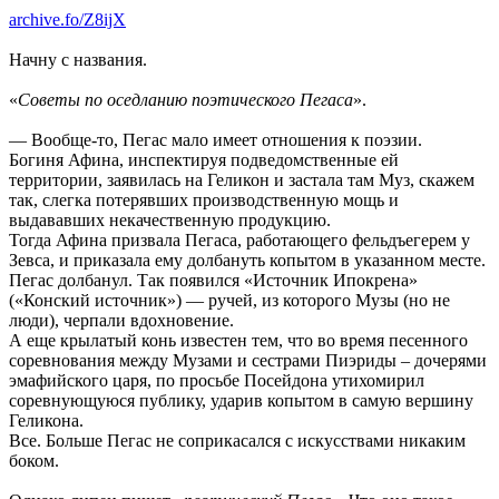
archive.fo/Z8ijX
Начну с названия.
«
Советы по оседланию поэтического Пегаса
».
— Вообще-то, Пегас мало имеет отношения к поэзии.
Богиня Афина, инспектируя подведомственные ей
территории, заявилась на Геликон и застала там Муз, скажем
так, слегка потерявших производственную мощь и
выдававших некачественную продукцию.
Тогда Афина призвала Пегаса, работающего фельдъегерем у
Зевса, и приказала ему долбануть копытом в указанном месте.
Пегас долбанул. Так появился «Источник Ипокрена»
(«Конский источник») — ручей, из которого Музы (но не
люди), черпали вдохновение.
А еще крылатый конь известен тем, что во время песенного
соревнования между Музами и сестрами Пиэриды – дочерями
эмафийского царя, по просьбе Посейдона утихомирил
соревнующуюся публику, ударив копытом в самую вершину
Геликона.
Все. Больше Пегас не соприкасался с искусствами никаким
боком.