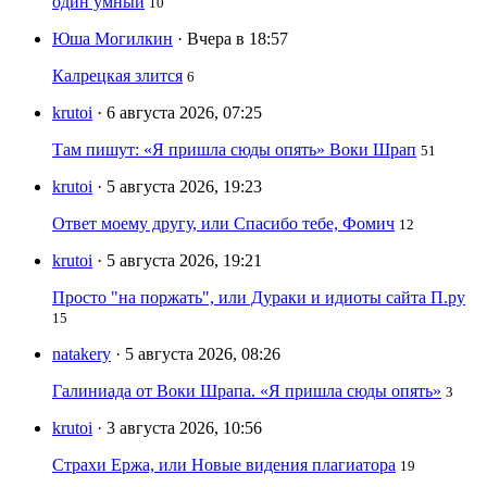
один умный
10
Юша Могилкин
· Вчера в 18:57
Калрецкая злится
6
krutoi
· 6 августа 2026, 07:25
Там пишут: «Я пришла сюды опять» Воки Шрап
51
krutoi
· 5 августа 2026, 19:23
Ответ моему другу, или Спасибо тебе, Фомич
12
krutoi
· 5 августа 2026, 19:21
Просто "на поржать", или Дураки и идиоты сайта П.ру
15
natakery
· 5 августа 2026, 08:26
Галиниада от Воки Шрапа. «Я пришла сюды опять»
3
krutoi
· 3 августа 2026, 10:56
Страхи Ержа, или Новые видения плагиатора
19