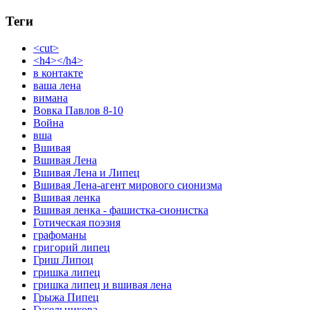
Теги
<cut>
<h4></h4>
в контакте
ваша лена
вимана
Вовка Павлов 8-10
Война
вша
Вшивая
Вшивая Лена
Вшивая Лена и Липец
Вшивая Лена-агент мирового сионизма
Вшивая ленка
Вшивая ленка - фашистка-сионистка
Готическая поэзия
графоманы
григорий липец
Гриш Липоц
гришка липец
гришка липец и вшивая лена
Грыжа Пипец
Гусельникова