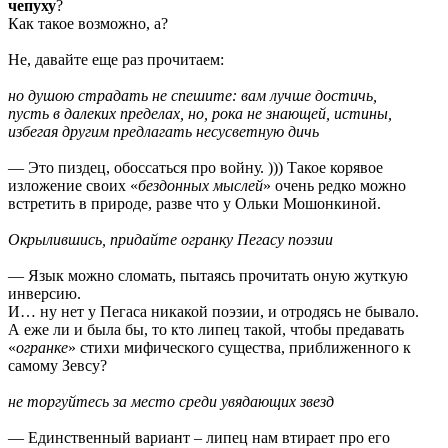
чепуху
?
Как такое возможно, а?
Не, давайте еще раз прочитаем:
но душою страдать не спешите: вам лучше достичь,
пусть в далеких пределах, но, рока не знающей, истины,
избегая другим предлагать несусветную дичь
— Это пиздец, обоссаться про войну. ))) Такое корявое
изложение своих «
бездонных мыслей
» очень редко можно
встретить в природе, разве что у Ольки Мошонкиной.
Окрылившись, придайте огранку Пегасу поэзии
— Язык можно сломать, пытаясь прочитать оную жуткую
инверсию.
И… ну нет у Пегаса никакой поэзии, и отродясь не бывало.
А еже ли и была бы, то кто липец такой, чтобы предавать
«
огранке
» стихи мифического существа, приближенного к
самому Зевсу?
не торгуйтесь за место среди увядающих звезд
— Единственный вариант – липец нам втирает про его