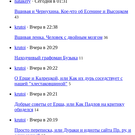
natakery
· Сегодня в 01:31
Вшивая и Чернухина. Кое-что об Есенине и Высоцком
43
krutoi
· Вчера в 22:38
Вшивая ленка. Человек с двойным мозгом
36
krutoi
· Вчера в 20:29
Находчивый графоман Бузыка
11
krutoi
· Вчера в 20:22
О Ерше и Калрецкой, или Как их дурь соседствует с
нашей "хлестаковщиной"
5
krutoi
· Вчера в 20:21
Добрые советы от Ерша, или Как Падлов на критику
обиделся
14
krutoi
· Вчера в 20:19
Просто переписка, или Дураки и идиоты сайта Пр. ру, и