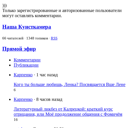
)))
Только зарегистрированные и авторизованные пользователи
могут оставлять комментарии.
Наша Кунсткамера
66
читателей · 1348 топиков ·
RSS
Прямой эфир
Комментарии
Публикации
Карпенко
· 1 час назад
Кого ты больше любишь, Ленка? Посвящается Вше Лене
6
Карпенко
· 8 часов назад
Литературный ликбез от Калрецкой: краткий курс
отрицания, или Моё продолжение общения с Фомичём
16