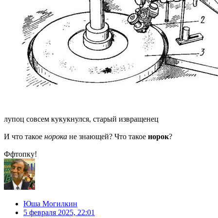
лупоц совсем кукукнулся, старый извращенец
И что такое
норока
не знающей? Что такое
норок
?
Ффтопку!
Юша Могилкин
5 февраля 2025, 22:01