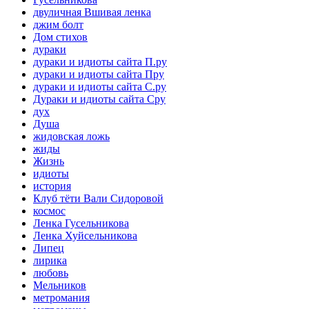
двуличная Вшивая ленка
джим болт
Дом стихов
дураки
дураки и идиоты сайта П.ру
дураки и идиоты сайта Пру
дураки и идиоты сайта С.ру
Дураки и идиоты сайта Сру
дух
Душа
жидовская ложь
жиды
Жизнь
идиоты
история
Клуб тёти Вали Сидоровой
космос
Ленка Гусельникова
Ленка Хуйсельникова
Липец
лирика
любовь
Мельников
метромания