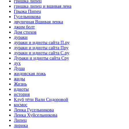
гришка липец
гришка липец и вшивая лена
Грыжа Пипец
Гусельникова
двуличная Вшивая ленка
джим болт
Дом стихов
дураки
дураки и идиоты сайта П.ру
дураки и идиоты сайта Пру
дураки и идиоты сайта С.ру
Дураки и идиоты сайта Сру
дух
Душа
жидовская ложь
жиды
Жизнь
идиоты
история
Клуб тёти Вали Сидоровой
космос
Ленка Гусельникова
Ленка Хуйсельникова
Липец
лирика