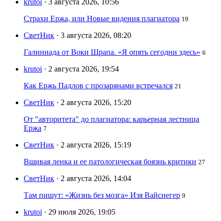
krutoi
· 3 августа 2026, 10:56
Страхи Ержа, или Новые видения плагиатора
19
СветНик
· 3 августа 2026, 08:20
Галиниада от Воки Шрапа. «Я опять сегодни здесь»
6
krutoi
· 2 августа 2026, 19:54
Как Ержь Падлов с прозарянами встречался
21
СветНик
· 2 августа 2026, 15:20
От "авторитета" до плагиатора: карьерная лестница
Ержа
7
СветНик
· 2 августа 2026, 15:19
Вшивая ленка и ее патологическая боязнь критики
27
СветНик
· 2 августа 2026, 14:04
Там пишут: «Жизнь без мозга» Изя Вайснегер
9
krutoi
· 29 июля 2026, 19:05