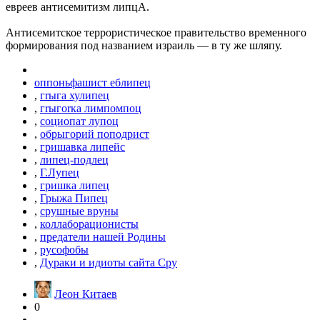
евреев антисемитизм липцА.
Антисемитское террористическое правительство временного
формирования под названием израиль — в ту же шляпу.
оппоньфашист еблипец
,
гrыга хулипец
,
гrыгоrка лимпомпоц
,
социопат лупоц
,
обрыгорий поподрист
,
гришавка липейс
,
липец-подлец
,
Г.Лупец
,
гришка липец
,
Грыжа Пипец
,
срушные вруны
,
коллаборационисты
,
предатели нашей Родины
,
русофобы
,
Дураки и идиоты сайта Сру
Леон Китаев
0