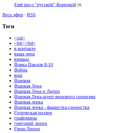
Ещё раз о "русской" Корецкой
29
Весь эфир
·
RSS
Теги
<cut>
<h4></h4>
в контакте
ваша лена
вимана
Вовка Павлов 8-10
Война
вша
Вшивая
Вшивая Лена
Вшивая Лена и Липец
Вшивая Лена-агент мирового сионизма
Вшивая ленка
Вшивая ленка - фашистка-сионистка
Готическая поэзия
графоманы
григорий липец
Гриш Липоц