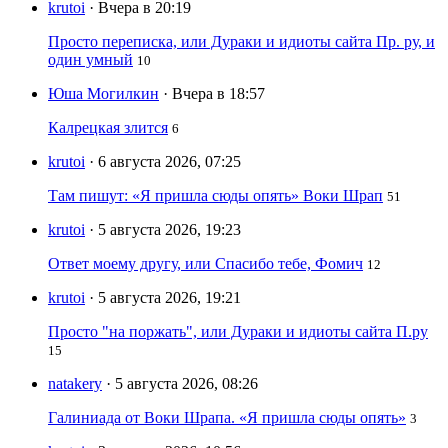
krutoi
· Вчера в 20:19
Просто переписка, или Дураки и идиоты сайта Пр. ру, и
один умный
10
Юша Могилкин
· Вчера в 18:57
Калрецкая злится
6
krutoi
· 6 августа 2026, 07:25
Там пишут: «Я пришла сюды опять» Воки Шрап
51
krutoi
· 5 августа 2026, 19:23
Ответ моему другу, или Спасибо тебе, Фомич
12
krutoi
· 5 августа 2026, 19:21
Просто "на поржать", или Дураки и идиоты сайта П.ру
15
natakery
· 5 августа 2026, 08:26
Галиниада от Воки Шрапа. «Я пришла сюды опять»
3