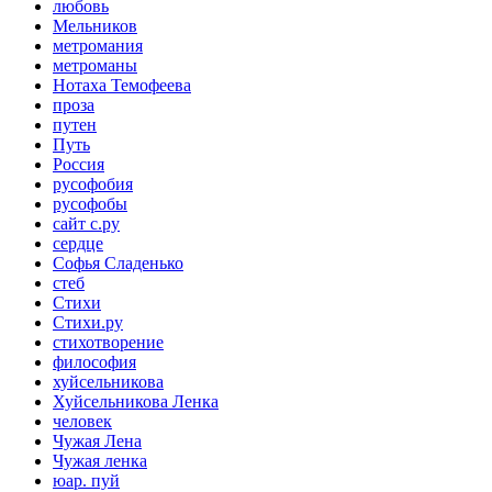
любовь
Мельников
метромания
метроманы
Нотаха Темофеева
проза
путен
Путь
Россия
русофобия
русофобы
сайт с.ру
сердце
Софья Сладенько
стеб
Стихи
Стихи.ру
стихотворение
философия
хуйсельникова
Хуйсельникова Ленка
человек
Чужая Лена
Чужая ленка
юар. пуй