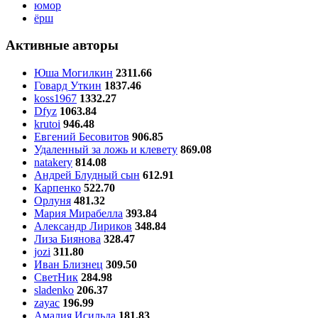
юмор
ёрш
Активные авторы
Юша Могилкин
2311.66
Говард Уткин
1837.46
koss1967
1332.27
Dfyz
1063.84
krutoi
946.48
Евгений Бесовитов
906.85
Удаленный за ложь и клевету
869.08
natakery
814.08
Андрей Блудный сын
612.91
Карпенко
522.70
Орлуня
481.32
Мария Мирабелла
393.84
Александр Лириков
348.84
Лиза Биянова
328.47
jozi
311.80
Иван Близнец
309.50
СветНик
284.98
sladenko
206.37
zayac
196.99
Амалия Исильда
181.83