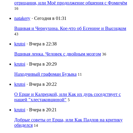
отрицания, или Моё продолжение общения с Фомичём
16
natakery
· Сегодня в 01:31
Вшивая и Чернухина. Кое-что об Есенине и Высоцком
43
krutoi
· Вчера в 22:38
Вшивая ленка. Человек с двойным мозгом
36
krutoi
· Вчера в 20:29
Находчивый графоман Бузыка
11
krutoi
· Вчера в 20:22
О Ерше и Калрецкой, или Как их дурь соседствует с
нашей "хлестаковщиной"
5
krutoi
· Вчера в 20:21
Добрые советы от Ерша, или Как Падлов на критику
обиделся
14