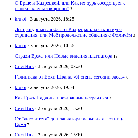
О Ерше и Калрецкой, или Как их дурь соседствует с
нашей "хлестаковщиной"
3
krutoi
· 3 августа 2026, 18:25
Литературный ликбез от Калрецкой: краткий курс
отрицания, или Моё продолжение общения с Фомичём
3
krutoi
· 3 августа 2026, 10:56
Страхи Ержа, или Новые видения плагиатора
19
СветНик
· 3 августа 2026, 08:20
Галиниада от Воки Шрапа. «Я опять сегодни здесь»
6
krutoi
· 2 августа 2026, 19:54
Как Ержь Падлов с прозарянами встречался
21
СветНик
· 2 августа 2026, 15:20
От "авторитета" до плагиатора: карьерная лестница
Ержа
7
СветНик
· 2 августа 2026, 15:19