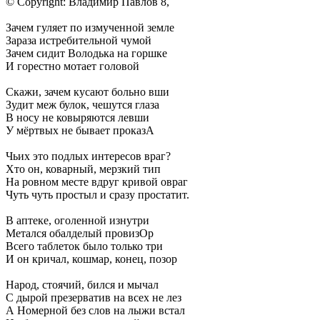
© Copyright: Владимир Павлов 8,
Зачем гуляет по измученной земле
Зараза истребительной чумой
Зачем сидит Володька на горшке
И горестно мотает головой
Скажи, зачем кусают больно вши
Зудит меж булок, чешутся глаза
В носу не ковыряются левши
У мёртвых не бывает проказА
Чьих это подлых интересов враг?
Хто он, коварный, мерзкий тип
На ровном месте вдруг кривой овраг
Чуть чуть простыл и сразу простатит.
В аптеке, оголенной изнутри
Метался обалделый провизОр
Всего таблеток было только три
И он кричал, кошмар, конец, позор
Народ, стоячий, бился и мычал
С дырой презерватив на всех не лез
А Номерной без слов на лыжи встал