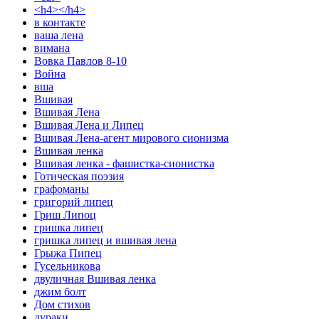
<h4></h4>
в контакте
ваша лена
вимана
Вовка Павлов 8-10
Война
вша
Вшивая
Вшивая Лена
Вшивая Лена и Липец
Вшивая Лена-агент мирового сионизма
Вшивая ленка
Вшивая ленка - фашистка-сионистка
Готическая поэзия
графоманы
григорий липец
Гриш Липоц
гришка липец
гришка липец и вшивая лена
Грыжа Пипец
Гусельникова
двуличная Вшивая ленка
джим болт
Дом стихов
дураки