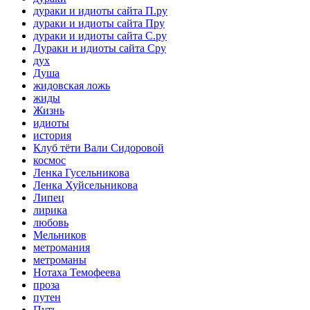
дураки и идиоты сайта П.ру
дураки и идиоты сайта Пру
дураки и идиоты сайта С.ру
Дураки и идиоты сайта Сру
дух
Душа
жидовская ложь
жиды
Жизнь
идиоты
история
Клуб тёти Вали Сидоровой
космос
Ленка Гусельникова
Ленка Хуйсельникова
Липец
лирика
любовь
Мельников
метромания
метроманы
Нотаха Темофеева
проза
путен
Путь