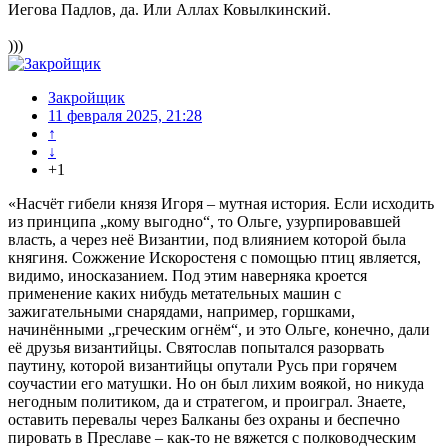
Иегова Падлов, да. Или Аллах Ковылкинский.
)))
Закройщик
11 февраля 2025, 21:28
↑
↓
+1
«Насчёт гибели князя Игоря – мутная история. Если исходить
из принципа „кому выгодно“, то Ольге, узурпировавшей
власть, а через неё Византии, под влиянием которой была
княгиня. Сожжение Искоростеня с помощью птиц является,
видимо, иносказанием. Под этим наверняка кроется
применение каких нибудь метательных машин с
зажигательными снарядами, например, горшками,
начинёнными „греческим огнём“, и это Ольге, конечно, дали
её друзья византийцы. Святослав попытался разорвать
паутину, которой византийцы опутали Русь при горячем
соучастии его матушки. Но он был лихим воякой, но никуда
негодным политиком, да и стратегом, и проиграл. Знаете,
оставить перевалы через Балканы без охраны и беспечно
пировать в Преславе – как-то не вяжется с полководческим