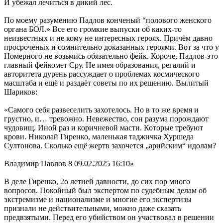
И убежал лечиться в дикий лес.
По моему разумению Падлов конченый “полового женского
органа БОЛ.» Все его громкие выпуски об каких-то
неизвестных и не кому не интересных героях. Причём давно
просроченых и сомнительно доказанных героями. Вот за что у
Номерного не возьмись обязательно фейк. Короче, Падлов-это
главный фейкомет Сру. Не имея образования, регалий и
авторитета дурень рассуждает о проблемах космического
масштаба и ещё и раздаёт советы по их решению. Вылитый
Шариков:
«Самого себя развеселить захотелось. Но в то же время и
грустно, и… тревожно. Невежество, сон разума порождают
чудовищ. Иной раз и коричневой масти. Которые требуют
крови. Николай Гиренко, маленькая таджичка Хуршеда
Султонова. Сколько ещё жертв захочется „арийским“ идолам?
Владимир Павлов 8 09.02.2025 16:10»
В деле Гиренко, 2о летней давности, до сих пор много
вопросов. Покойный был экспертом по судебным делам об
экстремизме и национализме и многие его экспертизы
признали не действительными, можно даже сказать
предвзятыми. Перед его убийством он участвовал в решении