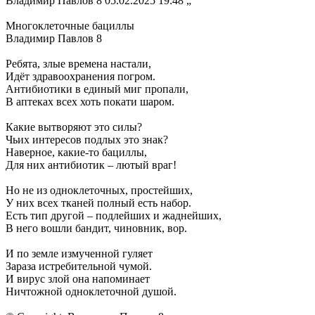
Владимир Павлов 8 05.02.2025 19:48 „
Многоклеточные бациллы
Владимир Павлов 8
Ребята, злые времена настали,
Идёт здравоохранения погром.
Антибиотики в единый миг пропали,
В аптеках всех хоть покати шаром.
Какие вытворяют это силы?
Чьих интересов подлых это знак?
Наверное, какие-то бациллы,
Для них антибиотик – лютый враг!
Но не из одноклеточных, простейших,
У них всех тканей полный есть набор.
Есть тип другой – подлейших и жаднейших,
В него вошли бандит, чиновник, вор.
И по земле измученной гуляет
Зараза истребительной чумой.
И вирус злой она напоминает
Ничтожной одноклеточной душой.