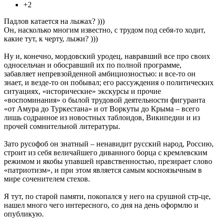
+2
Падлов катается на лыжах? )))
Он, насколько многим известно, с трудом под себя-то ходит,
какие тут, к черту, лыжи? )))
Ну и, конечно, мордовский уродец, навравший все про своих
односельчан и обосравший их по полной программе,
забавляет непревзойденной амбициозностью: и все-то он
знает, и везде-то он побывал; его рассуждения о политических
ситуациях, «исторические» экскурсы и прочие
«воспоминания» о былой трудовой деятельности фигуранта
«от Амура до Туркестана» и от Воркуты до Крыма – всего
лишь содранное из новостных таблоидов, Википедии и из
прочей сомнительной литературы.
Зато русофоб он знатный – ненавидит русский народ, Россию,
строит из себя величайшего диванного борца с кремлевским
режимом и якобы упавшей нравственностью, презирает слово
«патриотизм», и при этом является самым косноязычным в
мире соченителем стехов.
Я тут, по старой памяти, покопался у него на срушной стр-це,
нашел много чего интересного, со дня на день оформлю и
опубликую.