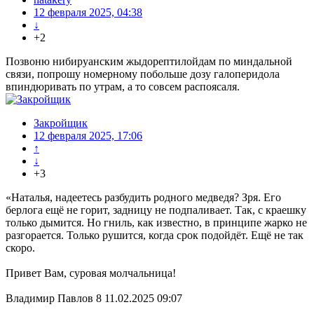
12 февраля 2025, 04:38
↓
+2
Позвоню нибируанским жыдорептилойдам по миндальной
связи, попрошу номерному побольше дозу галоперидола
впиндюривать по утрам, а то совсем распоясаля.
Закройщик
12 февраля 2025, 17:06
↑
↓
+3
«Наталья, надеетесь разбудить родного медведя? Зря. Его
берлога ещё не горит, задницу не подпаливает. Так, с краешку
только дымится. Но гниль, как известно, в принципе жарко не
разгорается. Только рушится, когда срок подойдёт. Ещё не так
скоро.
Привет Вам, суровая молчальница!
Владимир Павлов 8 11.02.2025 09:07