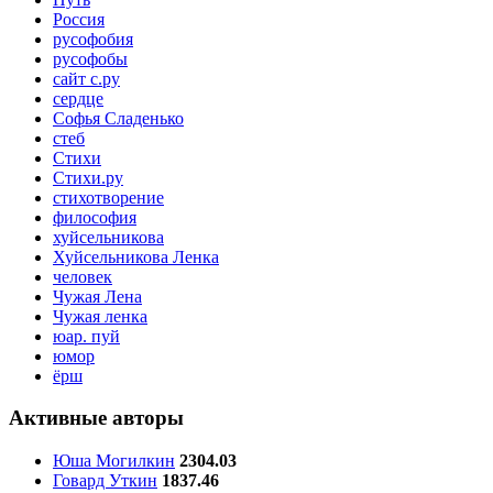
Россия
русофобия
русофобы
сайт с.ру
сердце
Софья Сладенько
стеб
Стихи
Стихи.ру
стихотворение
философия
хуйсельникова
Хуйсельникова Ленка
человек
Чужая Лена
Чужая ленка
юар. пуй
юмор
ёрш
Активные авторы
Юша Могилкин
2304.03
Говард Уткин
1837.46