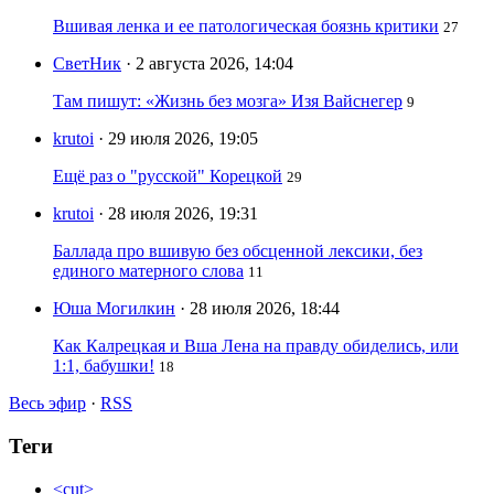
Вшивая ленка и ее патологическая боязнь критики
27
СветНик
· 2 августа 2026, 14:04
Там пишут: «Жизнь без мозга» Изя Вайснегер
9
krutoi
· 29 июля 2026, 19:05
Ещё раз о "русской" Корецкой
29
krutoi
· 28 июля 2026, 19:31
Баллада про вшивую без обсценной лексики, без
единого матерного слова
11
Юша Могилкин
· 28 июля 2026, 18:44
Как Калрецкая и Вша Лена на правду обиделись, или
1:1, бабушки!
18
Весь эфир
·
RSS
Теги
<cut>