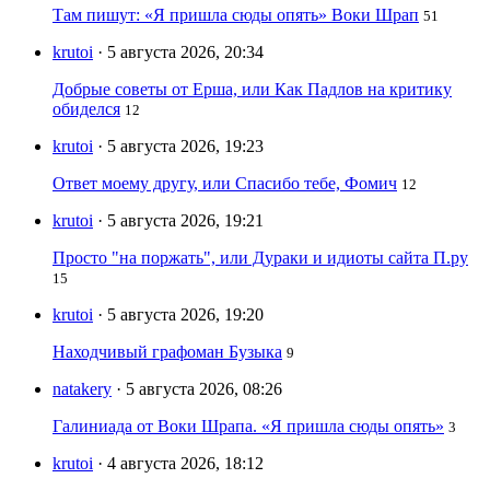
Там пишут: «Я пришла сюды опять» Воки Шрап
51
krutoi
· 5 августа 2026, 20:34
Добрые советы от Ерша, или Как Падлов на критику
обиделся
12
krutoi
· 5 августа 2026, 19:23
Ответ моему другу, или Спасибо тебе, Фомич
12
krutoi
· 5 августа 2026, 19:21
Просто "на поржать", или Дураки и идиоты сайта П.ру
15
krutoi
· 5 августа 2026, 19:20
Находчивый графоман Бузыка
9
natakery
· 5 августа 2026, 08:26
Галиниада от Воки Шрапа. «Я пришла сюды опять»
3
krutoi
· 4 августа 2026, 18:12