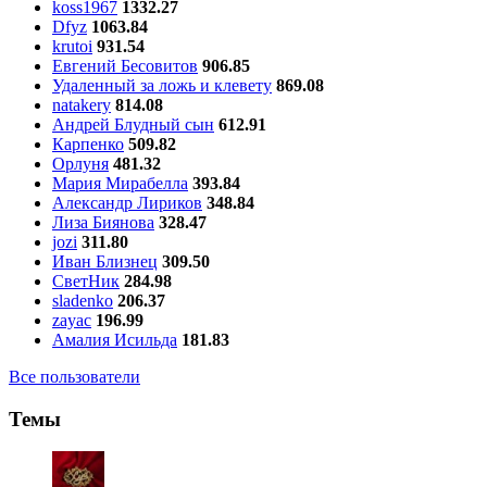
koss1967
1332.27
Dfyz
1063.84
krutoi
931.54
Евгений Бесовитов
906.85
Удаленный за ложь и клевету
869.08
natakery
814.08
Андрей Блудный сын
612.91
Карпенко
509.82
Орлуня
481.32
Мария Мирабелла
393.84
Александр Лириков
348.84
Лиза Биянова
328.47
jozi
311.80
Иван Близнец
309.50
СветНик
284.98
sladenko
206.37
zayac
196.99
Амалия Исильда
181.83
Все пользователи
Темы