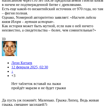
написанном через сто лет после предполагаемой гибели князя
в ничем не подтвержденной битве с древлянами.
Есть еще какой-то византийский источник от 970 года, но там
– фигня полная.
Однако, Nомерной авторитетно заявляет: «
Насчет гибели
князя Игоря – мутная история
».
Как история может быть мутной, если нам о ней ничего
неизвестно, а свидетельства – более, чем сомнительные?»
)))
Леон Китаев
12 февраля 2025, 02:30
↓
+3
Нет таблеток вставай на лыжи
пройдёт маразм и не будет грыжи
Да пусть уж поживёт. Маленько. Грыжа Липец. Ведь живая
грыжа, смешнее засохшей?)