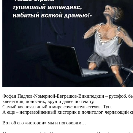
Фофан Падлов-Nомерной-Евграшов-Википедкин – русофоб, быв
клеветник, доносчик, врун и далее по тексту.
Самый косноязычный в мире соч
е
нитель ст
е
хов. Туп.
А еще – непревзойденный хисторик и политолог, черпающий 
Вот об его «истории» мы и поговорим…