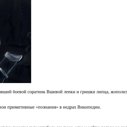
ший боевой соратник Вшивой ленки и гришки липца, жополиз 
свои примитивные «познания» в недрах Википедии.