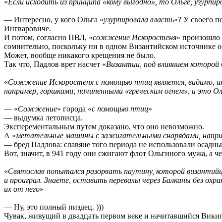
«
Если исходить из принципа «кому выгодно», то Ольге, узурпир
— Интересно, у кого Ольга «
узурпировала власть
»? У своего 
Ингваровиче.
И потом, согласно ПВЛ, «
сожжение Искоростеня
» произошло 
сомнительно, поскольку ни в одном Византийском источнике об
Может, вообще никакого крещения не было.
Так что, Падлов врет насчет «
Византии, под влиянием которой 
«
Сожжение Искоростеня с помощью птиц является, видимо, ин
например, горшками, начиненными «греческим огнем», и это Оль
— «
Сожжение
» города «
с помощью птиц
»
— выдумка летописца.
Эксперементальным путем доказано, что оно невозможно.
А «
метательные машины с зажигательными снарядами, наприм
— бред Падлова: славяне того периода не использовали осадные
Вот, значит, в 941 году они сжигают флот Ольгиного мужа, а ч
«
Святослав попытался разорвать паутину, которой византийцы
и проиграл. Знаете, оставить перевалы через Балканы без охр
их от него
»
— Ну, это полный пиздец. )))
Чувак, живущий в двадцать первом веке и начитавшийся Википе