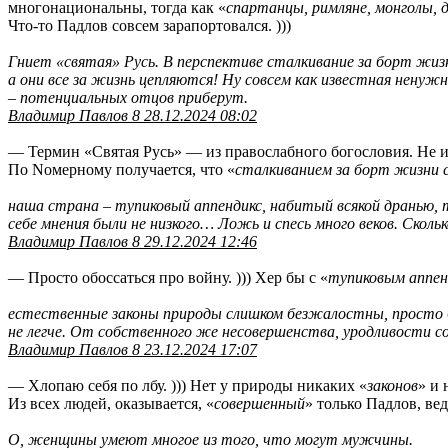
многонациональны, тогда как «
спартанцы, римляне, монголы,
Что-то Падлов совсем зарапортовался. )))
Гниет «святая» Русь. В перспективе сталкивание за борт жиз
а они все за жизнь цепляются! Ну совсем как известная ненуж
– потенциальных отцов приберут.
Владимир Павлов 8 28.12.2024 08:02
— Термин «Святая Русь» — из правослабного богословия. Не и
По Nомерному получается, что «
сталкиванием за борт жизни с
наша страна – тупиковый аппендикс, набитый всякой дранью, 
себе мнения были не низкого… Ложь и спесь много веков. Скол
Владимир Павлов 8 29.12.2024 12:46
— Просто обоссаться про войну. ))) Хер бы с «
тупиковым аппен
естественные законы природы слишком безжалостны, просто б
не легче. От собственного же несовершенства, уродливости с
Владимир Павлов 8 23.12.2024 17:07
— Хлопаю себя по лбу. ))) Нет у природы никаких «
законов
» и 
Из всех людей, оказывается, «
совершенный
» только Падлов, вед
О, женщины умеют многое из того, что могут мужчины.