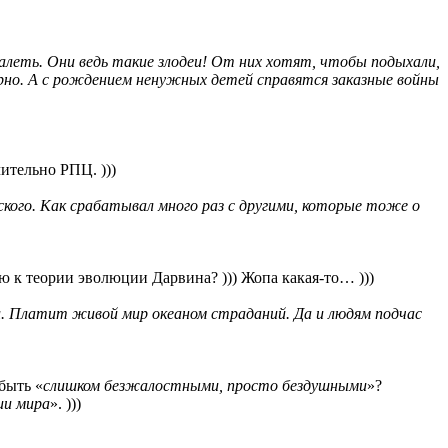
алеть. Они ведь такие злодеи! От них хотят, чтобы подыхали,
мирно. А с рождением ненужных детей справятся заказные войны
ительно РПЦ. )))
кого. Как срабатывал много раз с другими, которые тоже о
ию к теории эволюции Дарвина? ))) Жопа какая-то… )))
. Платит живой мир океаном страданий. Да и людям подчас
 быть «
слишком безжалостными, просто бездушными
»?
ии мира
». )))