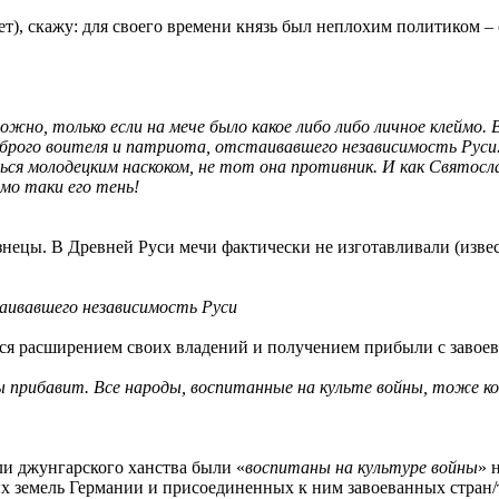
т), скажу: для своего времени князь был неплохим политиком – 
жно, только если на мече было какое либо либо личное клеймо. 
рого воителя и патриота, отстаивавшего независимость Руси. 
ься молодецким наскоком, не тот она противник. И как Святосла
мо таки его тень!
знецы. В Древней Руси мечи фактически не изготавливали (изве
аивавшего независимость Руси
ся расширением своих владений и получением прибыли с завое
ы прибавит. Все народы, воспитанные на культе войны, тоже ко
и джунгарского ханства были «
воспитаны на культуре войны
» 
ных земель Германии и присоединенных к ним завоеванных стран