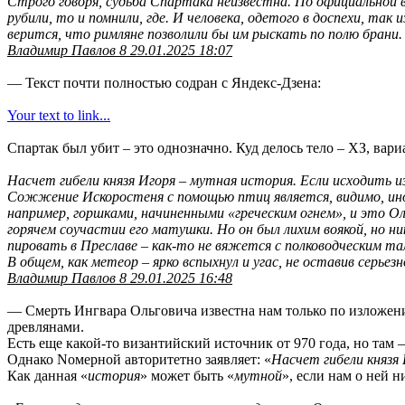
Строго говоря, судьба Спартака неизвестна. По официальной ве
рубили, то и помнили, где. И человека, одетого в доспехи, та
верится, что римляне позволили бы им рыскать по полю брани.
Владимир Павлов 8 29.01.2025 18:07
— Текст почти полностью содран с Яндекс-Дзена:
Your text to link...
Спартак был убит – это однозначно. Куд делось тело – ХЗ, вари
Насчет гибели князя Игоря – мутная история. Если исходить из
Сожжение Искоростеня с помощью птиц является, видимо, ино
например, горшками, начиненными «греческим огнем», и это Ол
горячем соучастии его матушки. Но он был лихим воякой, но ни
пировать в Преславе – как-то не вяжется с полководческим та
В общем, как метеор – ярко вспыхнул и угас, не оставив серьез
Владимир Павлов 8 29.01.2025 16:48
— Смерть Ингвара Ольговича известна нам только по изложению
древлянами.
Есть еще какой-то византийский источник от 970 года, но там 
Однако Nомерной авторитетно заявляет: «
Насчет гибели князя
Как данная «
история
» может быть «
мутной
», если нам о ней н