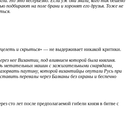
ли. Но это несерьезно. Если уж они знали, кого так бешено
ью подбирают на поле брани и хоронят его друзья. Тоже не
ться.
уцелеть и скрыться
» — не выдерживает никакой критики.
ерез нее Византии, под влиянием которой была княгиня.
удь метательных машин с зажигательными снарядами,
 разорвать паутину, которой византийцы опутали Русь при
оставить перевалы через Балканы без охраны и беспечно
з сто лет после предполагаемой гибели князя в битве с