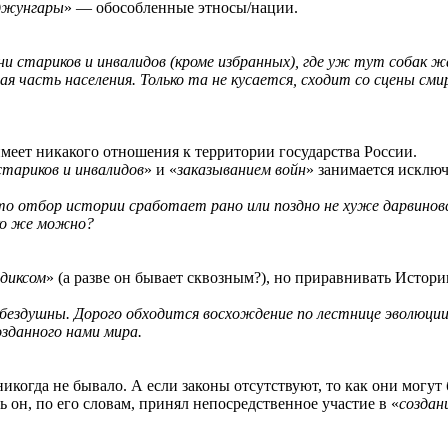
 джунгары
» — обособленные этносы/нации.
ни стариков и инвалидов (кроме избранных), где уж тут собак ж
ная часть населения. Только та не кусается, сходит со сцены с
меет никакого отношения к территории государства России.
тариков и инвалидов
» и «
заказыванием войн
» занимается исключ
то отбор истории сработает рано или поздно не хуже дарвиновс
ько же можно?
диксом
» (а разве он бывает сквозным?), но приравнивать Истор
ездушны. Дорого обходится восхождение по лестнице эволюции
озданного нами мира.
никогда не бывало. А если законы отсутствуют, то как они могут
ь он, по его словам, принял непосредственное участие в «
создан