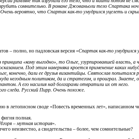
рсии римляне так изрубили его тело, что и найти потом не смог
к изрубить сомнительно. В романе Джованьоли тело Спартака ноч
 Очень вероятно, что Спартак как-то умудрился уцелеть и скры
атов – полно, но падловская версия «
Спартак как-то умудрился 
 принципа «кому выгодно», то Ольге, узурпировавшей власть, а ч
сказанием. Под этим наверняка кроется применение каких ниб
ьге, конечно, дали ее друзья византийцы. Святослав попытался
куда негодным политиком, да и стратегом, и проиграл. Знаете, 
лантом. А его насилия над болгарами отвратили их от него.
ного следа. Русский Пирр. Очень похоже.
 в летописном своде «Повесть временных лет», написанном чере
– фигня полная.
 Игоря – мутная история
».
ичего неизвестно, а свидетельства – более, чем сомнительные?