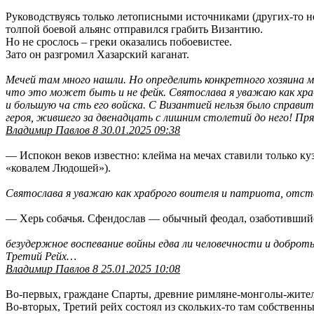
Руководствуясь только летописными источниками (других-то не
толпой боевой альянс отправился грабить Византию.
Но не срослось – греки оказались побоевистее.
Зато он разгромил Хазарский каганат.
Мечей там много нашли. Но определить конкретного хозяина мо
что это может быть и не фейк. Святослава я уважаю как храб
и большую ча сть его войска. С Византией нельзя было справит
героя, жившего за двенадцать с лишним столетий до него! Пря
Владимир Павлов 8 30.01.2025 09:38
— Испокон веков известно: клейма на мечах ставили только ку
«ковалем Людошей»).
Святослава я уважаю как храброго воителя и патриота, отст
— Херь собачья. Сфендослав — обычный феодал, озаботивший
безудержное воспевание войны едва ли человечности и доброт
Третий Рейх…
Владимир Павлов 8 25.01.2025 10:08
Во-первых, граждане Спарты, древние римляне-монголы-жител
Во-вторых, Третий рейх состоял из скольких-то там собствен