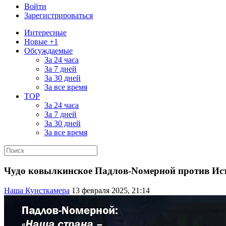
Войти
Зарегистрироваться
Интересные
Новые +1
Обсуждаемые
За 24 часа
За 7 дней
За 30 дней
За все время
TOP
За 24 часа
За 7 дней
За 30 дней
За все время
Чудо ковылкинское Падлов-Nомерной против Ис
Наша Кунсткамера
13 февраля 2025, 21:14