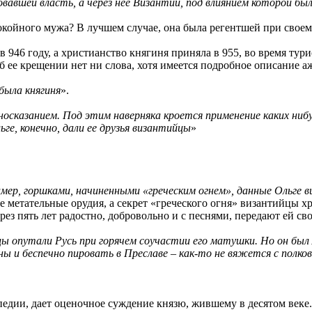
овавшей власть, а через нее Византии, под влиянием которой был
покойного мужа? В лучшем случае, она была регентшей при свое
в 946 году, а христианство княгиня приняла в 955, во время тур
 ее крещении нет ни слова, хотя имеется подробное описание а
была княгиня
».
осказанием. Под этим наверняка кроется применение каких ни
ге, конечно, дали ее друзья византийцы
»
ер, горшками, начиненными «греческим огнем», данные Ольге 
 метательные орудия, а секрет «греческого огня» византийцы хр
ерез пять лет радостно, добровольно и с песнями, передают ей с
 опутали Русь при горячем соучастии его матушки. Но он был л
аны и беспечно пировать в Преславе – как-то не вяжется с полк
дии, дает оценочное суждение князю, жившему в десятом веке. 