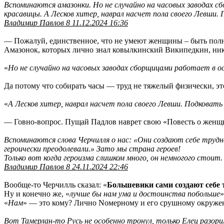
Вспоминаются амазонки. Но не случайно на часовых заводах с
красавицы. А Лесков хитер, наврал насчет пола своего Левши. 
Владимир Павлов 8 11.12.2024 16:36
— Пожалуй, единственное, что не умеют женщины – быть по
Амазонок, которых лично знал ковылкинский Википедкин, никог
«
Но не случайно на часовых заводах сборщицами работает в о
Да потому что собирать часы — труд не тяжелый физически, 
«
А Лесков хитер, наврал насчет пола своего Левши. Подковать 
— Говно-вопрос. Пущай Падлов наврет свою «Повесть о женщи
Вспоминаются слова Черчилля о нас: «Они создают себе трудн
героически преодолевали.» Зато мы страна героев!
Только вот когда героизма слишком много, он немногого стоит
Владимир Павлов 8 24.11.2024 22:46
Вообще-то Черчилль сказал: «
Большевики сами создают себе 
Ну и конечно же, «
лучше бы нам ума и достоинства побольше
»
«
Нам
» — это кому? Лично Nомерному и его срушному окруж
Вот Тамерлан-то Русь не особенно тронул, только Елец разор