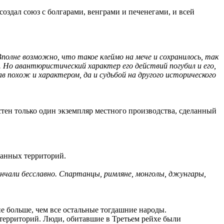
создал союз с болгарами, венграми и печенегами, и всей
Вполне возможно, что такое клеймо на мече и сохранилось, так
Но авантюристический характер его действий погубил и его,
в похож и характером, да и судьбой на другого исторического
стен только один экземпляр местного производства, сделанный
ванных территорий.
нчали бесславно. Спартанцы, римляне, монголы, джунгары,
не больше, чем все остальные тогдашние народы.
/территорий. Люди, обитавшие в Третьем рейхе были