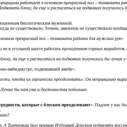
борщицами работает в основном прекрасный пол – тонковата раб
Подковать блоху, да еще и расписаться на подковках получилось 
лноценным биологическим мужчиной.
да не существовало. Точнее, амазонок не существовало вообще, 
сновном прекрасный пол – тонковата работа для мужских рук
»
это не в угольной шахте работать проходчиком горных выработ
блоху, да еще и расписаться на подковках получилось бы лучше у
не-амбидекстре, подковавшей амебу».
ости, чтобы их героически преодолевать». Он неправильно выр
. Лучше бы нам ума и достоинства побольше.
трудности, которые с блеском преодолевают
». Падлов у нас бо
.
ению?
ил. А Тохтамыш был призван Иудушкой Донским подавлять восст