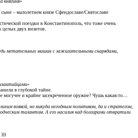
а княгиня
»
м сыне – малолетнем князе Сфендославе/Святославе
истической поездки в Константинополь, что тоже очень
ж целых двух визитов.
будь метательных машин с зажигательными снарядами,
византийцами
»
анили в глубокой тайне.
вое могучее и крайне засекреченное оружие? Чушь какая-то…
ихим воякой, но никуда негодным политиком, да и стратегом,
оводческим талантом. А его насилия над болгарами отвратили
)))