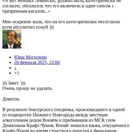
«А вот Моника Левински, должно быть, категорически не
согласен, обозлился, что его включили в один список с
презренным кагалом...»
Мне искренне жаль, что на его категорическое несогласие
всем абсолютно похуй )))
Юша Могилкин
26 февраля 2025, 22:06
↓
+1
))) Зачет. )))
Очень прошу не удалять.
Довесок.
В результате боксерского поединка, произошедшего в одной
из подворотен Нижнего Новгорода между местным
алкоголиком дедом Воняем и прибывшим из МСК геем
Димасиком Крафт-Чуком, Воняй лишился языка, откушенного
Крафт-Чуком во время страстного поцелуя в финальном