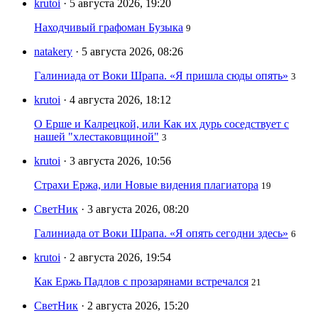
krutoi
· 5 августа 2026, 19:20
Находчивый графоман Бузыка
9
natakery
· 5 августа 2026, 08:26
Галиниада от Воки Шрапа. «Я пришла сюды опять»
3
krutoi
· 4 августа 2026, 18:12
О Ерше и Калрецкой, или Как их дурь соседствует с
нашей "хлестаковщиной"
3
krutoi
· 3 августа 2026, 10:56
Страхи Ержа, или Новые видения плагиатора
19
СветНик
· 3 августа 2026, 08:20
Галиниада от Воки Шрапа. «Я опять сегодни здесь»
6
krutoi
· 2 августа 2026, 19:54
Как Ержь Падлов с прозарянами встречался
21
СветНик
· 2 августа 2026, 15:20