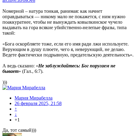
archive.fo/osOe8
Nомерной – натура тонкая, ранимая: как начнет
оправдываться — никому мало не покажется, с ним нужно
поаккуратнее, чтобы не вынуждать ковылкинское чучело
выдавать на гора всякие убийственно-нелепые фразы, типа
такой:
«Бога оскорбляете тоже, если его имя ради лжи используете.
Верующим в душу плюете, чего я, неверующий, не делаю.
Ведете фактически подрывную, предательскую деятельность».
А ведь сказано: «
Не заблуждайтесь: Бог поругаем не
бывает
» (Гал., 6:7).
)))
Мария Мирабелла
26 февраля 2025, 21:58
↑
↓
+1
Да, тот самый)))