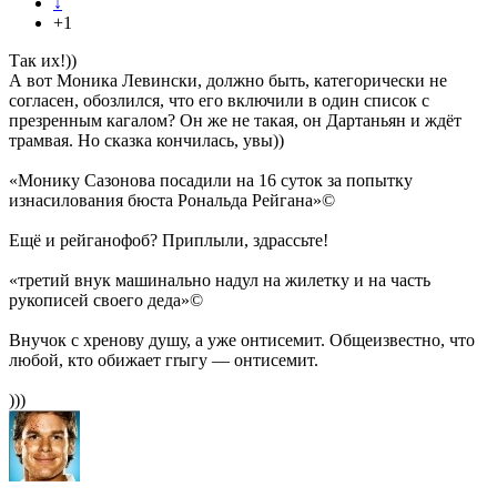
↓
+1
Так их!))
А вот Моника Левински, должно быть, категорически не
согласен, обозлился, что его включили в один список с
презренным кагалом? Он же не такая, он Дартаньян и ждёт
трамвая. Но сказка кончилась, увы))
«Монику Сазонова посадили на 16 суток за попытку
изнасилования бюста Рональда Рейгана»©
Ещё и рейганофоб? Приплыли, здрассьте!
«третий внук машинально надул на жилетку и на часть
рукописей своего деда»©
Внучок с хренову душу, а уже онтисемит. Общеизвестно, что
любой, кто обижает гrыгу — онтисемит.
)))