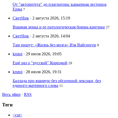
От "авторитета" до плагиатора: карьерная лестница
Ержа
7
СветНик
· 2 августа 2026, 15:19
Вшивая ленка и ее патологическая боязнь критики
27
СветНик
· 2 августа 2026, 14:04
Там пишут: «Жизнь без мозга» Изя Вайснегер
9
krutoi
· 29 июля 2026, 19:05
Ещё раз о "русской" Корецкой
29
krutoi
· 28 июля 2026, 19:31
Баллада про вшивую без обсценной лексики, без
единого матерного слова
11
Весь эфир
·
RSS
Теги
<cut>