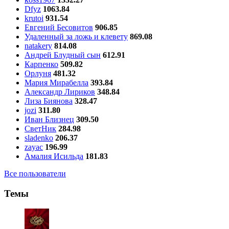
Dfyz
1063.84
krutoi
931.54
Евгений Бесовитов
906.85
Удаленный за ложь и клевету
869.08
natakery
814.08
Андрей Блудный сын
612.91
Карпенко
509.82
Орлуня
481.32
Мария Мирабелла
393.84
Александр Лириков
348.84
Лиза Биянова
328.47
jozi
311.80
Иван Близнец
309.50
СветНик
284.98
sladenko
206.37
zayac
196.99
Амалия Исильда
181.83
Все пользователи
Темы