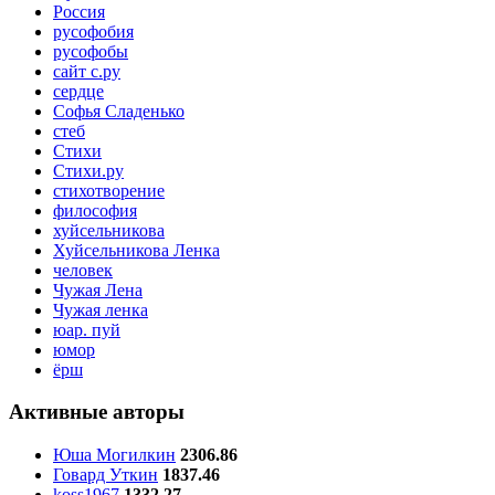
Россия
русофобия
русофобы
сайт с.ру
сердце
Софья Сладенько
стеб
Стихи
Стихи.ру
стихотворение
философия
хуйсельникова
Хуйсельникова Ленка
человек
Чужая Лена
Чужая ленка
юар. пуй
юмор
ёрш
Активные авторы
Юша Могилкин
2306.86
Говард Уткин
1837.46
koss1967
1332.27