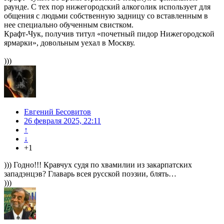
раунде. С тех пор нижегородский алкоголик использует для
общения с людьми собственную задницу со вставленным в
нее специально обученным свистком.
Крафт-Чук, получив титул «почетный пидор Нижегородской
ярмарки», довольным уехал в Москву.
)))
Евгений Бесовитов
26 февраля 2025, 22:11
↑
↓
+1
))) Годно!!! Кравчух судя по хвамилии из закарпатских
западэнцэв? Главарь всея русской поэзии, блять…
)))