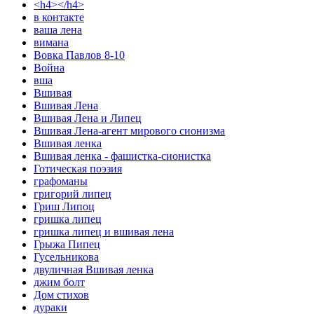
<h4></h4>
в контакте
ваша лена
вимана
Вовка Павлов 8-10
Война
вша
Вшивая
Вшивая Лена
Вшивая Лена и Липец
Вшивая Лена-агент мирового сионизма
Вшивая ленка
Вшивая ленка - фашистка-сионистка
Готическая поэзия
графоманы
григорий липец
Гриш Липоц
гришка липец
гришка липец и вшивая лена
Грыжа Пипец
Гусельникова
двуличная Вшивая ленка
джим болт
Дом стихов
дураки