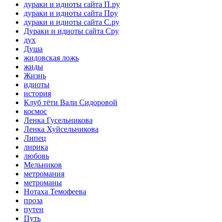
дураки и идиоты сайта П.ру
дураки и идиоты сайта Пру
дураки и идиоты сайта С.ру
Дураки и идиоты сайта Сру
дух
Душа
жидовская ложь
жиды
Жизнь
идиоты
история
Клуб тёти Вали Сидоровой
космос
Ленка Гусельникова
Ленка Хуйсельникова
Липец
лирика
любовь
Мельников
метромания
метроманы
Нотаха Темофеева
проза
путен
Путь