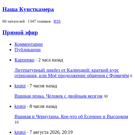
Наша Кунсткамера
66
читателей · 1347 топиков ·
RSS
Прямой эфир
Комментарии
Публикации
Карпенко
· 2 часа назад
Литературный ликбез от Калрецкой: краткий курс
отрицания, или Моё продолжение общения с Фомичём
6
krutoi
· 7 часов назад
Вшивая ленка. Человек с двойным мозгом
30
krutoi
· 8 часов назад
Вшивая и Чернухина. Кое-что об Есенине и Высоцком
10
krutoi
· 7 августа 2026, 20:19