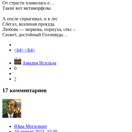
От страсти плавилась е…
Такие вот метаморфозы.
А после спрыгивал, и в лес
Сбегал, козлиная прокуда.
Любовь — морковь, порнуха, секс -.
Сюжет, достойный Голливуда…
<h4></h4>
Амалия Исильда
0
?
17
комментариев
Юша Могилкин
10 апреля 2023, 22:30