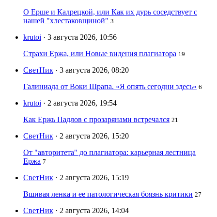
О Ерше и Калрецкой, или Как их дурь соседствует с
нашей "хлестаковщиной"
3
krutoi
· 3 августа 2026, 10:56
Страхи Ержа, или Новые видения плагиатора
19
СветНик
· 3 августа 2026, 08:20
Галиниада от Воки Шрапа. «Я опять сегодни здесь»
6
krutoi
· 2 августа 2026, 19:54
Как Ержь Падлов с прозарянами встречался
21
СветНик
· 2 августа 2026, 15:20
От "авторитета" до плагиатора: карьерная лестница
Ержа
7
СветНик
· 2 августа 2026, 15:19
Вшивая ленка и ее патологическая боязнь критики
27
СветНик
· 2 августа 2026, 14:04