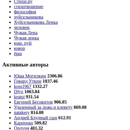
Стихи.ру
стихотворение
философия
хуйсельникова
Хуйсельникова Ленка
человек
Чужая Лена
Чужая ленка
юар. пуй
юмор
ёрш
Активные авторы
Юша Могилкин
2306.86
Говард Уткин
1837.46
koss1967
1332.27
Dfyz
1063.84
krutoi
931.54
Евгений Бесовитов
906.85
Удаленный за ложь и клевету
869.08
natakery
814.08
Андрей Блудный сын
612.91
Карпенко
509.82
Орлуня
481.32