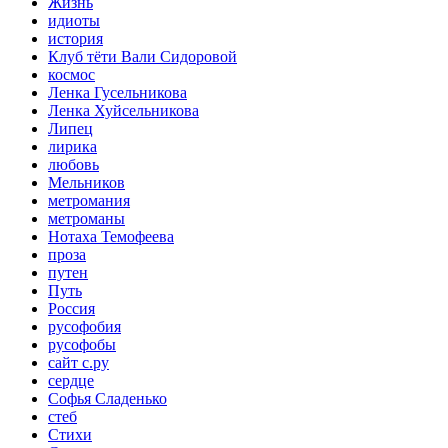
Жизнь
идиоты
история
Клуб тёти Вали Сидоровой
космос
Ленка Гусельникова
Ленка Хуйсельникова
Липец
лирика
любовь
Мельников
метромания
метроманы
Нотаха Темофеева
проза
путен
Путь
Россия
русофобия
русофобы
сайт с.ру
сердце
Софья Сладенько
стеб
Стихи