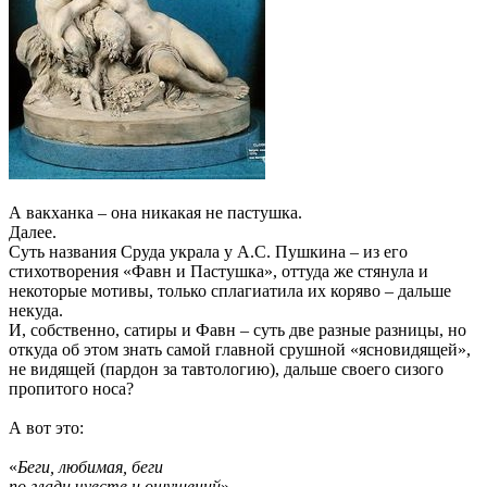
А вакханка – она никакая не пастушка.
Далее.
Суть названия Сруда украла у А.С. Пушкина – из его
стихотворения «Фавн и Пастушка», оттуда же стянула и
некоторые мотивы, только сплагиатила их коряво – дальше
некуда.
И, собственно, сатиры и Фавн – суть две разные разницы, но
откуда об этом знать самой главной срушной «ясновидящей»,
не видящей (пардон за тавтологию), дальше своего сизого
пропитого носа?
А вот это:
«
Беги, любимая, беги
по глади чувств и ощущений
»