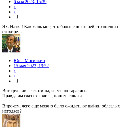
6 мая 2023, 15:39
↑
↓
+1
Эх, Натка! Как жаль мне, что больше нет твоей странички на
стихире…
Юша Могилкин
15 мая 2023, 19:52
↑
↓
+1
Вот трусливые скотины, и тут постарались.
Правда им глаза заколола, понимаешь ли.
Впрочем, чего еще можно было ожидать от шайки облезлых
негодяев?