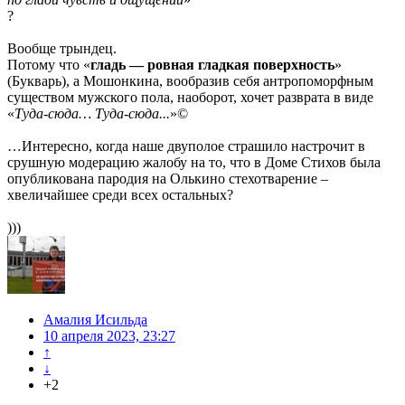
?
Вообще трындец.
Потому что «
гладь — ровная гладкая поверхность
»
(Букварь), а Мошонкина, вообразив себя антропоморфным
существом мужского пола, наоборот, хочет разврата в виде
«
Туда-сюда… Туда-сюда...
»©
…Интересно, когда наше двуполое страшило настрочит в
срушную модерацию жалобу на то, что в Доме Стихов была
опубликована пародия на Олькино стехотварение –
хвеличайшее среди всех остальных?
)))
Амалия Исильда
10 апреля 2023, 23:27
↑
↓
+2