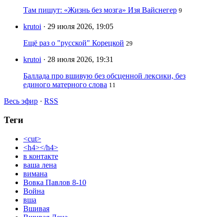
Там пишут: «Жизнь без мозга» Изя Вайснегер
9
krutoi
· 29 июля 2026, 19:05
Ещё раз о "русской" Корецкой
29
krutoi
· 28 июля 2026, 19:31
Баллада про вшивую без обсценной лексики, без
единого матерного слова
11
Весь эфир
·
RSS
Теги
<cut>
<h4></h4>
в контакте
ваша лена
вимана
Вовка Павлов 8-10
Война
вша
Вшивая