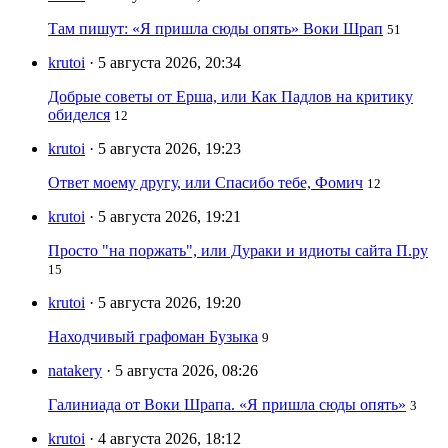
Там пишут: «Я пришла сюды опять» Воки Шрап
51
krutoi
· 5 августа 2026, 20:34
Добрые советы от Ерша, или Как Падлов на критику
обиделся
12
krutoi
· 5 августа 2026, 19:23
Ответ моему другу, или Спасибо тебе, Фомич
12
krutoi
· 5 августа 2026, 19:21
Просто "на поржать", или Дураки и идиоты сайта П.ру
15
krutoi
· 5 августа 2026, 19:20
Находчивый графоман Бузыка
9
natakery
· 5 августа 2026, 08:26
Галиниада от Воки Шрапа. «Я пришла сюды опять»
3
krutoi
· 4 августа 2026, 18:12