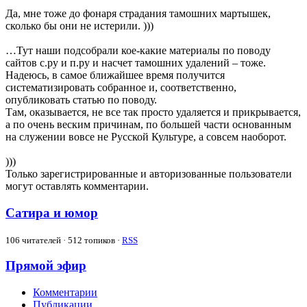
Да, мне тоже до фонаря страдания тамошних мартышек,
сколько бы они не истерили. )))
…Тут наши подсобрали кое-какие материалы по поводу
сайтов с.ру и п.ру и насчет тамошних удалений – тоже.
Надеюсь, в самое ближайшее время получится
систематизировать собранное и, соответственно,
опубликовать статью по поводу.
Там, оказывается, не все так просто удаляется и прикрывается,
а по очень веским причинам, по большей части основанным
на служении вовсе не Русской Культуре, а совсем наоборот.
)))
Только зарегистрированные и авторизованные пользователи
могут оставлять комментарии.
Сатира и юмор
106
читателей · 512 топиков ·
RSS
Прямой эфир
Комментарии
Публикации