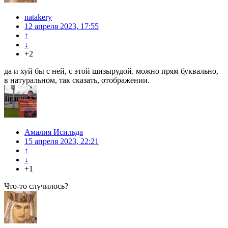
natakery
12 апреля 2023, 17:55
↑
↓
+2
да и хуй бы с ней, с этой шизырудой. можно прям буквально,
в натуральном, так сказать, отображении.
Амалия Исильда
15 апреля 2023, 22:21
↑
↓
+1
Что-то случилось?