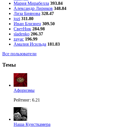
Мария Мирабелла
393.84
Александр Лириков
348.84
Лиза Биянова
328.47
jozi
311.80
Иван Близнец
309.50
СветНик
284.98
sladenko
206.37
zayac
196.99
Амалия Исильда
181.83
Все пользователи
Темы
Aфоризмы
Рейтинг: 6.21
Наша Кунсткамера