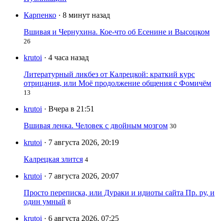
Карпенко
· 8 минут назад
Вшивая и Чернухина. Кое-что об Есенине и Высоцком
26
krutoi
· 4 часа назад
Литературный ликбез от Калрецкой: краткий курс
отрицания, или Моё продолжение общения с Фомичём
13
krutoi
· Вчера в 21:51
Вшивая ленка. Человек с двойным мозгом
30
krutoi
· 7 августа 2026, 20:19
Калрецкая злится
4
krutoi
· 7 августа 2026, 20:07
Просто переписка, или Дураки и идиоты сайта Пр. ру, и
один умный
8
krutoi
· 6 августа 2026, 07:25