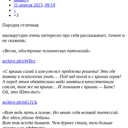
11 апреля 2023, 09:19
↓
+3
Пародия отличная.
шызырутдин очень интересно про себя рассказывает, точнее и
не скажешь:
«Весна, обострение психических патологий»
archive.ph/oWBcr
«С крыши сигай и аля-улю-все проблемы решены! Это где
такому в психологии учат.… Под зад ногой и с крыши херак!
А перед этим обязательно надо заняться качественным
сексом, там же на крыше… И голышом с крыши — Бамс!
Ой, это Што-то!»
archive.ph/mG1Uk
«Вот ведь муть в голове. Но мнит себя великой пиетессой.
Все здесь убогие дебилы.
Вот так всегда бывает. Чем дурнее стихи, тем больше
гонора у их аффтора»