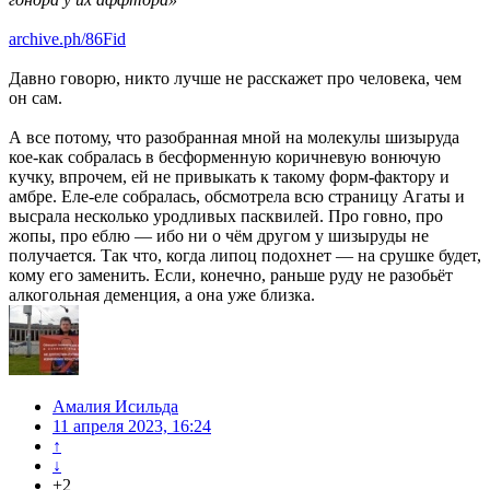
archive.ph/86Fid
Давно говорю, никто лучше не расскажет про человека, чем
он сам.
А все потому, что разобранная мной на молекулы шизыруда
кое-как собралась в бесформенную коричневую вонючую
кучку, впрочем, ей не привыкать к такому форм-фактору и
амбре. Еле-еле собралась, обсмотрела всю страницу Агаты и
высрала несколько уродливых пасквилей. Про говно, про
жопы, про еблю — ибо ни о чём другом у шизыруды не
получается. Так что, когда липоц подохнет — на срушке будет,
кому его заменить. Если, конечно, раньше руду не разобьёт
алкогольная деменция, а она уже близка.
Амалия Исильда
11 апреля 2023, 16:24
↑
↓
+2