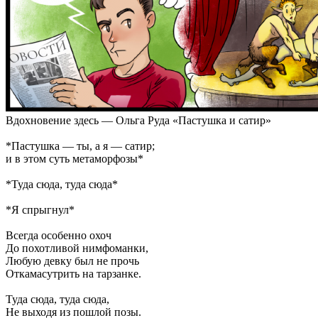
Вдохновение здесь — Ольга Руда «Пастушка и сатир»
*Пастушка — ты, а я — сатир;
и в этом суть метаморфозы*
*Туда сюда, туда сюда*
*Я спрыгнул*
Всегда особенно охоч
До похотливой нимфоманки,
Любую девку был не прочь
Откамасутрить на тарзанке.
Туда сюда, туда сюда,
Не выходя из пошлой позы.