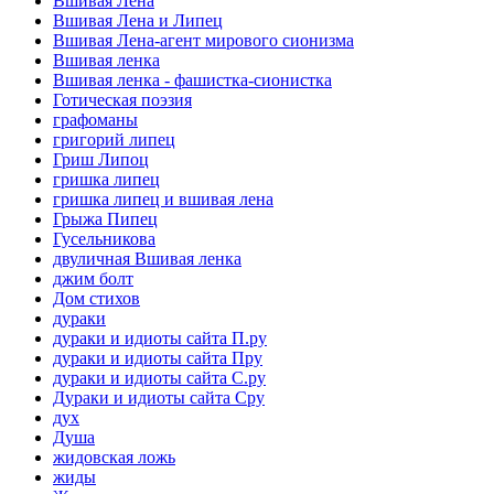
Вшивая Лена
Вшивая Лена и Липец
Вшивая Лена-агент мирового сионизма
Вшивая ленка
Вшивая ленка - фашистка-сионистка
Готическая поэзия
графоманы
григорий липец
Гриш Липоц
гришка липец
гришка липец и вшивая лена
Грыжа Пипец
Гусельникова
двуличная Вшивая ленка
джим болт
Дом стихов
дураки
дураки и идиоты сайта П.ру
дураки и идиоты сайта Пру
дураки и идиоты сайта С.ру
Дураки и идиоты сайта Сру
дух
Душа
жидовская ложь
жиды