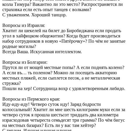
козла Тимура? Вакантно ли это место? Распространяется ли
страховка если есть опыт танцев с волками?
С уважением. Хороший танцор.
Вопросы из Израиля:
Хватит ли шекелей на билет до Биробиджана если продать
угол в хайфицком общежитии? Когда будет производиться
набор сотрудников в новую «Пятёрочку»? По чём не занятые
родные могилы?
Всегда Ваша. Искусанная интеллектом.
Вопросы из Болгарии:
Прутся ли от мощей местные попы? А если поднять колено?
А если въ… ть поленом? Можно ли посещать акваторию
местных пляжей, если сыплется песок, а не металлическая
стружка?
Пошли на хер! Сотрудница вохр с удовлетворенным либидо.
Вопросы из Пермского края:
Иду-иду-иду! Четверо суток иду! Заряд бодрости
колоссальный! Хватит ли мне шесть килограмм муки если за
четверо суток я прошла шестьсот тридцать два километра
израсходовав четыреста семьдесят три грамма? По чём бигус
на местных базарах? Есть ли у вас там хейтер?
С теплом. Идущая идущая идущая.