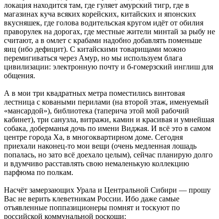
локация находится там, где гуляет амурский тигр, где в
магазинах куча всяких корейских, китайских и японских
вкусняшек, где голова водительская кругом идёт от обилия
праворулек на дорогах, где местные жители минтай за рыбу не
считают, а в омлет с крабами надобно добавлять поменьше
яиц (ибо дефицит). С китайскими товарищами можно
перемигиваться через Амур, но мы используем блага
цивилизации: электронную почту и б-гомерзский инглиш для
общения.
А в мои три квадратных метра поместились винтовая
лестница с коваными перилами (на второй этаж, именуемый
«мансардой»), библиотека (таперича этой мой рабочий
кабинет), три санузла, витражи, камин и красивая и умнейшая
собака, доберманья дочь по имени Виджая. И всё это в самом
центре города Ха, в многоквартирном доме. Сегодня
приехали наконец-то мои вещи (очень медленная лошадь
попалась, но зато всё доехало целым), сейчас планирую долго
и вдумчиво расставлять свою немаленькую коллекцию
парфюма по полкам.
Насчёт замерзающих Урала и Центральной Сибири — прошу
Вас не верить клеветникам России. Ибо даже самые
отъявленные поппазиционеры помнят и тоскуют по
российской коммунальной роскоши: