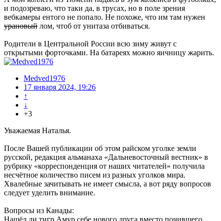
и подозреваю, что таки да, в трусах, но в поле зрения
вебкамеры ентого не попало. Не похоже, что им там нужен
урановый
лом, чтоб от унитаза отбиваться.
Родители в Центральной России всю зиму живут с
открытыми форточками. На батареях можно яичницу жарить.
Medved1976
17 января 2024, 19:26
↑
↓
+3
Уважаемая Наталья.
После Вашей публикации об этом райском уголке земли
русской, редакция альманаха «Дальневосточный вестник» в
рубрику «корреспонденция от наших читателей» получила
несчётное количество писем из разных уголков мира.
Хвалебные зачитывать не имеет смысла, а вот ряду вопросов
следует уделить внимание.
Вопросы из Канады:
Нашёл ли тигр Амур себе нового друга вместо почившего