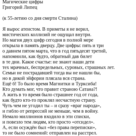
Магические цифры
Григорий Липец
(к 55-летию со дня смерти Сталина)
Я вырос атеистом. В приметы я не верил,
мистических коллизий не ощущал внутри.
Но магия двух цифр сегодня в полной мере
открыла в память дверцу. Две цифры: пять и три
о давнем пятом марта, что в год пятьдесят третий,
напомнили, как будто, обратный дав билет
в те дни. Какое счастье: не знают наши дети
тех мрачных, беспредельных, суровых, страшных лет.
Семьи не пострадавшей тогда вы не нашли бы,
но в дикой эйфории плясала вся страна.
Ещё б! То было время Магнитки и Турксиба!
Кто думать мог, что правит страною Сатана?!
А жить в то время было страшнее год от года,
как будто кто-то проклял несчастную страну.
Чуть чем не угодил ты – и сразу «враг народа»,
и гибло от репрессий не меньше, чем в войну.
Немало миллионов входило в эти списки,
и повезло тем людям, кто просто «отсидел».
А, если осуждён был «без права переписки»,
то не было сомнений: отправлен на расстрел.