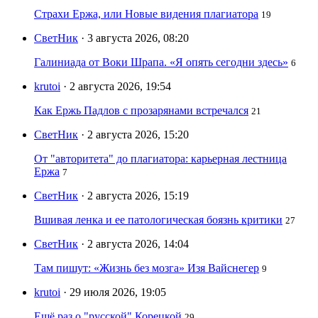
Страхи Ержа, или Новые видения плагиатора
19
СветНик
· 3 августа 2026, 08:20
Галиниада от Воки Шрапа. «Я опять сегодни здесь»
6
krutoi
· 2 августа 2026, 19:54
Как Ержь Падлов с прозарянами встречался
21
СветНик
· 2 августа 2026, 15:20
От "авторитета" до плагиатора: карьерная лестница
Ержа
7
СветНик
· 2 августа 2026, 15:19
Вшивая ленка и ее патологическая боязнь критики
27
СветНик
· 2 августа 2026, 14:04
Там пишут: «Жизнь без мозга» Изя Вайснегер
9
krutoi
· 29 июля 2026, 19:05
Ещё раз о "русской" Корецкой
29