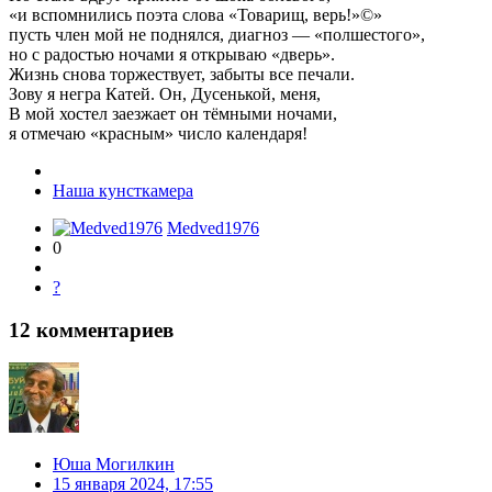
«и вспомнились поэта слова «Товарищ, верь!»©»
пусть член мой не поднялся, диагноз — «полшестого»,
но с радостью ночами я открываю «дверь».
Жизнь снова торжествует, забыты все печали.
Зову я негра Катей. Он, Дусенькой, меня,
В мой хостел заезжает он тёмными ночами,
я отмечаю «красным» число календаря!
Наша кунсткамера
Medved1976
0
?
12
комментариев
Юша Могилкин
15 января 2024, 17:55