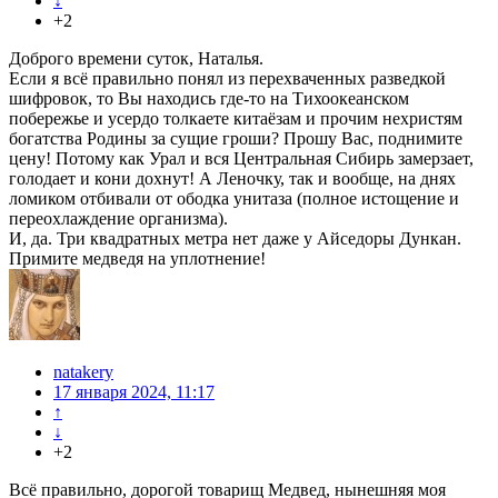
↓
+2
Доброго времени суток, Наталья.
Если я всё правильно понял из перехваченных разведкой
шифровок, то Вы находись где-то на Тихоокеанском
побережье и усердо толкаете китаёзам и прочим нехристям
богатства Родины за сущие гроши? Прошу Вас, поднимите
цену! Потому как Урал и вся Центральная Сибирь замерзает,
голодает и кони дохнут! А Леночку, так и вообще, на днях
ломиком отбивали от ободка унитаза (полное истощение и
переохлаждение организма).
И, да. Три квадратных метра нет даже у Айседоры Дункан.
Примите медведя на уплотнение!
natakery
17 января 2024, 11:17
↑
↓
+2
Всё правильно, дорогой товарищ Медвед, нынешняя моя