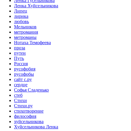
Ленка Гусельникова
Ленка Хуйсельникова
Липец
лирика
любовь
Мельников
метромания
метроманы
Нотаха Темофеева
проза
путен
Путь
Россия
русофобия
русофобы
сайт с.ру
сердце
Софья Сладенько
стеб
Стихи
Стихи.ру
стихотворение
философия
хуйсельникова
Хуйсельникова Ленка