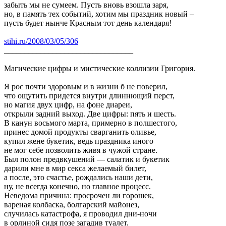
забыть мы не сумеем. Пусть вновь взошла заря,
но, в память тех событий, хотим мы праздник новый –
пусть будет нынче Красным тот день календаря!
stihi.ru/2008/03/05/306
________________________________
Магические цифры и мистические коллизии Григория.
Я рос почти здоровым и в жизни б не поверил,
что ощутить придется внутри длиннющий перст,
но магия двух цифр, на фоне диареи,
открыли задний выход. Две цифры: пять и шесть.
В канун восьмого марта, примерно в полшестого,
принес домой продукты сварганить оливье,
купил жене букетик, ведь праздника иного
не мог себе позволить живя в чужой стране.
Был полон предвкушений — салатик и букетик
дарили мне в мир секса желаемый билет,
а после, это счастье, рождались наши дети,
ну, не всегда конечно, но главное процесс.
Неведома причина: просрочен ли горошек,
вареная колбаска, болгарский майонез,
случилась катастрофа, я проводил дни-ночи
в орлиной сидя позе загадив туалет.