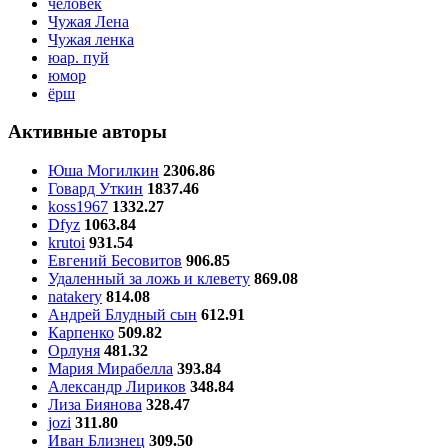
человек
Чужая Лена
Чужая ленка
юар. пуй
юмор
ёрш
Активные авторы
Юша Могилкин
2306.86
Говард Уткин
1837.46
koss1967
1332.27
Dfyz
1063.84
krutoi
931.54
Евгений Бесовитов
906.85
Удаленный за ложь и клевету
869.08
natakery
814.08
Андрей Блудный сын
612.91
Карпенко
509.82
Орлуня
481.32
Мария Мирабелла
393.84
Александр Лириков
348.84
Лиза Биянова
328.47
jozi
311.80
Иван Близнец
309.50