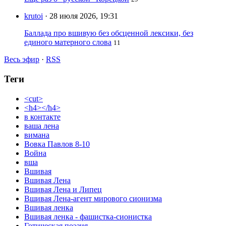
krutoi
· 28 июля 2026, 19:31
Баллада про вшивую без обсценной лексики, без
единого матерного слова
11
Весь эфир
·
RSS
Теги
<cut>
<h4></h4>
в контакте
ваша лена
вимана
Вовка Павлов 8-10
Война
вша
Вшивая
Вшивая Лена
Вшивая Лена и Липец
Вшивая Лена-агент мирового сионизма
Вшивая ленка
Вшивая ленка - фашистка-сионистка
Готическая поэзия