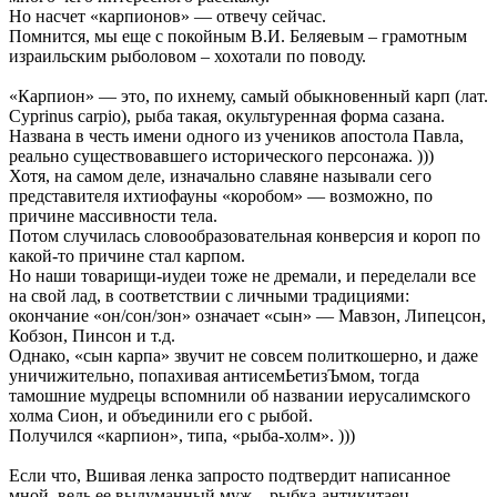
Но насчет «карпионов» — отвечу сейчас.
Помнится, мы еще с покойным В.И. Беляевым – грамотным
израильским рыболовом – хохотали по поводу.
«Карпион» — это, по ихнему, самый обыкновенный карп (лат.
Cyprinus carpio), рыба такая, окультуренная форма сазана.
Названа в честь имени одного из учеников апостола Павла,
реально существовавшего исторического персонажа. )))
Хотя, на самом деле, изначально славяне называли сего
представителя ихтиофауны «коробом» — возможно, по
причине массивности тела.
Потом случилась словообразовательная конверсия и короп по
какой-то причине стал карпом.
Но наши товарищи-иудеи тоже не дремали, и переделали все
на свой лад, в соответствии с личными традициями:
окончание «он/сон/зон» означает «сын» — Мавзон, Липецсон,
Кобзон, Пинсон и т.д.
Однако, «сын карпа» звучит не совсем политкошерно, и даже
уничижительно, попахивая антисемЬетизЪмом, тогда
тамошние мудрецы вспомнили об названии иерусалимского
холма Сион, и объединили его с рыбой.
Получился «карпион», типа, «рыба-холм». )))
Если что, Вшивая ленка запросто подтвердит написанное
мной, ведь ее выдуманный муж – рыбка-антикитаец.