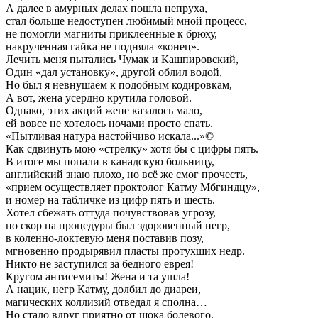
А далее в амурных делах пошла непруха,
стал больше недоступен любимый мной процесс,
не помогли магниты приклеенные к брюху,
накрученная гайка не подняла «конец».
Лечить меня пытались Чумак и Кашпировский,
Один «дал установку», другой облил водой,
Но был я невнушаем к подобным кодировкам,
А вот, жена усердно крутила головой.
Однако, этих акций жене казалось мало,
ей вовсе не хотелось ночами просто спать.
«Пытливая натура настойчиво искала...»©
Как сдвинуть мою «стрелку» хотя бы с цифры пять.
В итоге мы попали в канадскую больницу,
английский знаю плохо, но всё же смог прочесть,
«прием осуществляет проктолог Катму Мбгиндцу»,
и номер на табличке из цифр пять и шесть.
Хотел сбежать оттуда почувствовав угрозу,
но скор на процедуры был здоровенный негр,
в коленно-локтевую меня поставив позу,
мгновенно продырявил пласты протухших недр.
Никто не заступился за бедного еврея!
Кругом антисемиты! Жена и та ушла!
А нацик, негр Катму, долбил до диареи,
магических коллизий отведал я сполна…
Но стало вдруг приятно от шока болевого,