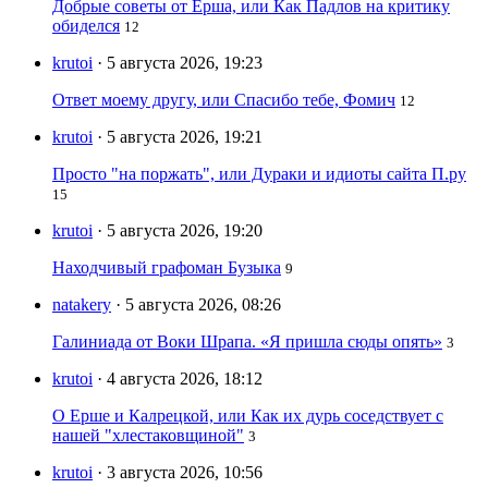
Добрые советы от Ерша, или Как Падлов на критику
обиделся
12
krutoi
· 5 августа 2026, 19:23
Ответ моему другу, или Спасибо тебе, Фомич
12
krutoi
· 5 августа 2026, 19:21
Просто "на поржать", или Дураки и идиоты сайта П.ру
15
krutoi
· 5 августа 2026, 19:20
Находчивый графоман Бузыка
9
natakery
· 5 августа 2026, 08:26
Галиниада от Воки Шрапа. «Я пришла сюды опять»
3
krutoi
· 4 августа 2026, 18:12
О Ерше и Калрецкой, или Как их дурь соседствует с
нашей "хлестаковщиной"
3
krutoi
· 3 августа 2026, 10:56