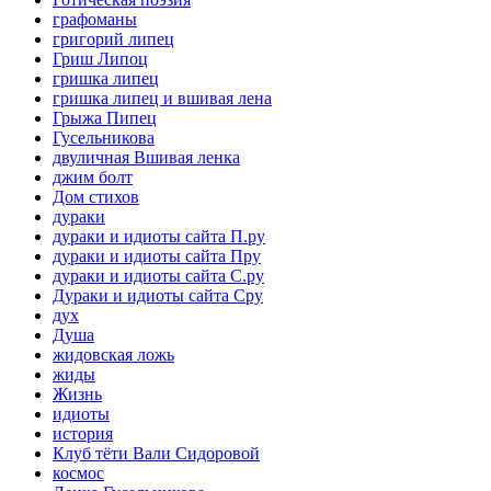
графоманы
григорий липец
Гриш Липоц
гришка липец
гришка липец и вшивая лена
Грыжа Пипец
Гусельникова
двуличная Вшивая ленка
джим болт
Дом стихов
дураки
дураки и идиоты сайта П.ру
дураки и идиоты сайта Пру
дураки и идиоты сайта С.ру
Дураки и идиоты сайта Сру
дух
Душа
жидовская ложь
жиды
Жизнь
идиоты
история
Клуб тёти Вали Сидоровой
космос