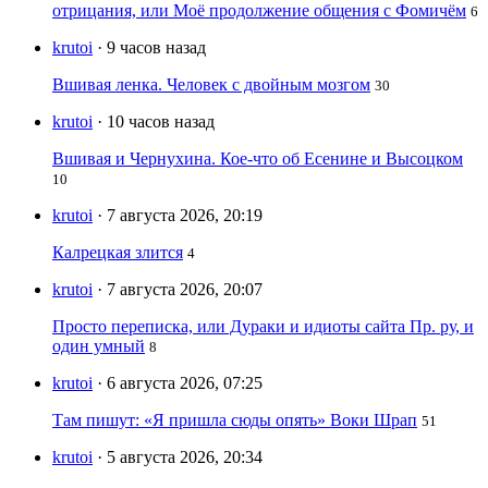
отрицания, или Моё продолжение общения с Фомичём
6
krutoi
· 9 часов назад
Вшивая ленка. Человек с двойным мозгом
30
krutoi
· 10 часов назад
Вшивая и Чернухина. Кое-что об Есенине и Высоцком
10
krutoi
· 7 августа 2026, 20:19
Калрецкая злится
4
krutoi
· 7 августа 2026, 20:07
Просто переписка, или Дураки и идиоты сайта Пр. ру, и
один умный
8
krutoi
· 6 августа 2026, 07:25
Там пишут: «Я пришла сюды опять» Воки Шрап
51
krutoi
· 5 августа 2026, 20:34