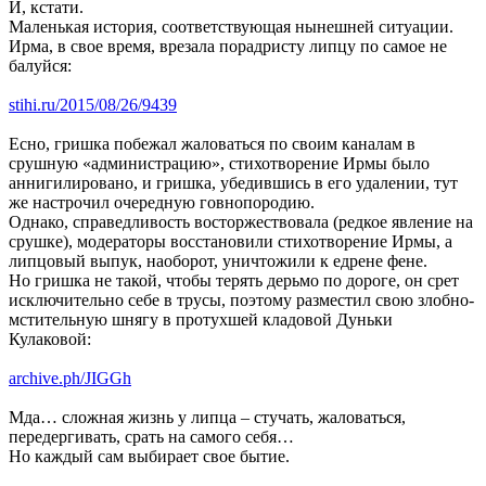
И, кстати.
Маленькая история, соответствующая нынешней ситуации.
Ирма, в свое время, врезала порадристу липцу по самое не
балуйся:
stihi.ru/2015/08/26/9439
Есно, гришка побежал жаловаться по своим каналам в
срушную «администрацию», стихотворение Ирмы было
аннигилировано, и гришка, убедившись в его удалении, тут
же настрочил очередную говнопородию.
Однако, справедливость восторжествовала (редкое явление на
срушке), модераторы восстановили стихотворение Ирмы, а
липцовый выпук, наоборот, уничтожили к едрене фене.
Но гришка не такой, чтобы терять дерьмо по дороге, он срет
исключительно себе в трусы, поэтому разместил свою злобно-
мстительную шнягу в протухшей кладовой Дуньки
Кулаковой:
archive.ph/JIGGh
Мда… сложная жизнь у липца – стучать, жаловаться,
передергивать, срать на самого себя…
Но каждый сам выбирает свое бытие.