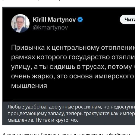
А мои коллеги из Тюмени надысь в зум являлись в футболках,