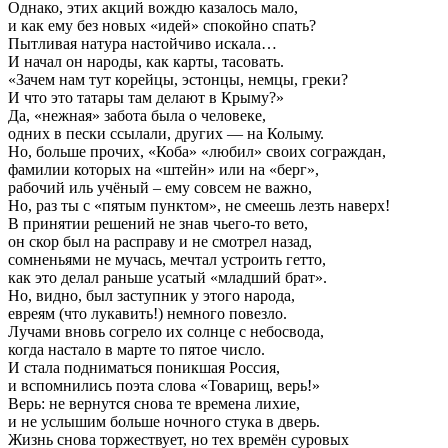
Однако, этих акций вождю казалось мало,
и как ему без новых «идей» спокойно спать?
Пытливая натура настойчиво искала…
И начал он народы, как карты, тасовать.
«Зачем нам тут корейцы, эстонцы, немцы, греки?
И что это татары там делают в Крыму?»
Да, «нежная» забота была о человеке,
одних в пески ссылали, других — на Колыму.
Но, больше прочих, «Коба» «любил» своих сограждан,
фамилии которых на «штейн» или на «берг»,
рабочий иль учёный – ему совсем не важно,
Но, раз ты с «пятым пунктом», не смеешь лезть наверх!
В принятии решений не знав чьего-то вето,
он скор был на расправу и не смотрел назад,
сомненьями не мучась, мечтал устроить гетто,
как это делал раньше усатый «младший брат».
Но, видно, был заступник у этого народа,
евреям (что лукавить!) немного повезло.
Лучами вновь согрело их солнце с небосвода,
когда настало в марте то пятое число.
И стала подниматься поникшая Россия,
и вспомнились поэта слова «Товарищ, верь!»
Верь: не вернутся снова те времена лихие,
и не услышим больше ночного стука в дверь.
Жизнь снова торжествует, но тех времён суровых