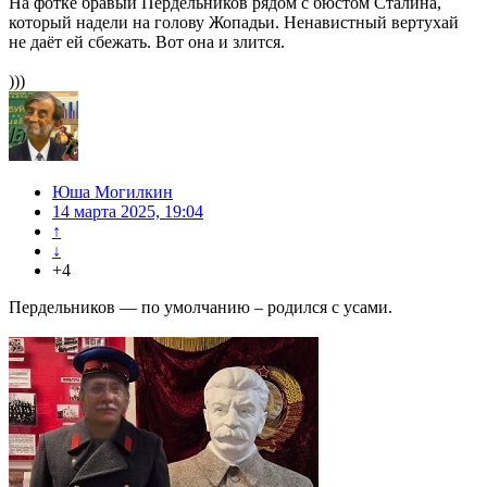
На фотке бравый Пердельников рядом с бюстом Сталина,
который надели на голову Жопадьи. Ненавистный вертухай
не даёт ей сбежать. Вот она и злится.
)))
Юша Могилкин
14 марта 2025, 19:04
↑
↓
+4
Пердельников — по умолчанию – родился с усами.