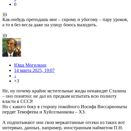
0
)))
Как-нибудь преподашь мне – сирому и убогому – пару уроков,
а то я без весла даже на улицу боюсь выходить.
)))
Юша Могилкин
14 марта 2025, 19:07
↓
+3
Не, ну почему крайне мстительные жиды ненавидят Сталина
– оно понятно: не дал их предкам испытать всю полноту
власти в СССР.
Но с какого боку в сторону покойного Иосифа Виссарионыча
пердят Темофеева и Хуйсельникова – ХЗ.
А подпитывают они свои меркаптанные отсеки из таких вот
интервью, данных, например, иностранным наймитом П.Н.