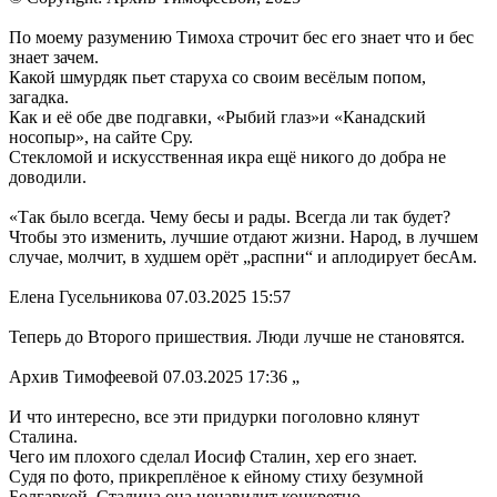
По моему разумению Тимоха строчит бес его знает что и бес
знает зачем.
Какой шмурдяк пьет старуха со своим весёлым попом,
загадка.
Как и её обе две подгавки, «Рыбий глаз»и «Канадский
носопыр», на сайте Сру.
Стекломой и искусственная икра ещё никого до добра не
доводили.
«Так было всегда. Чему бесы и рады. Всегда ли так будет?
Чтобы это изменить, лучшие отдают жизни. Народ, в лучшем
случае, молчит, в худшем орёт „распни“ и аплодирует бесАм.
Елена Гусельникова 07.03.2025 15:57
Теперь до Второго пришествия. Люди лучше не становятся.
Архив Тимофеевой 07.03.2025 17:36 „
И что интересно, все эти придурки поголовно клянут
Сталина.
Чего им плохого сделал Иосиф Сталин, хер его знает.
Судя по фото, прикреплёное к ейному стиху безумной
Болгаркой, Сталина она ненавидит конкретно.