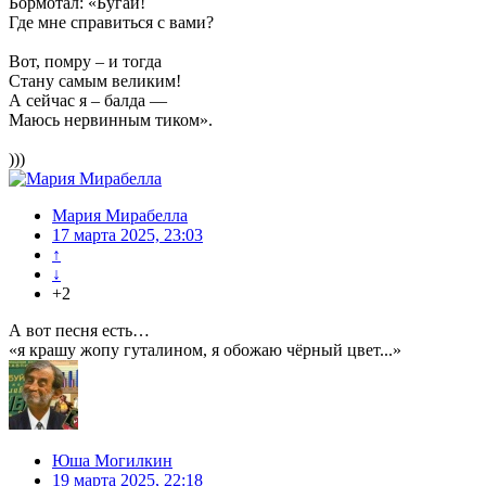
Бормотал: «Бугаи!
Где мне справиться с вами?
Вот, помру – и тогда
Стану самым великим!
А сейчас я – балда —
Маюсь нервинным тиком».
)))
Мария Мирабелла
17 марта 2025, 23:03
↑
↓
+2
А вот песня есть…
«я крашу жопу гуталином, я обожаю чёрный цвет...»
Юша Могилкин
19 марта 2025, 22:18