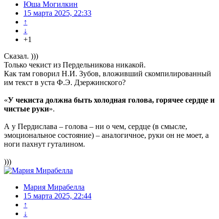
Юша Могилкин
15 марта 2025, 22:33
↑
↓
+1
Сказал. )))
Только чекист из Пердельникова никакой.
Как там говорил Н.И. Зубов, вложивший скомпилированный
им текст в уста Ф.Э. Дзержинского?
«
У чекиста должна быть холодная голова, горячее сердце и
чистые руки
».
А у Пердислава – голова – ни о чем, сердце (в смысле,
эмоциональное состояние) – аналогичное, руки он не моет, а
ноги пахнут гуталином.
)))
Мария Мирабелла
15 марта 2025, 22:44
↑
↓