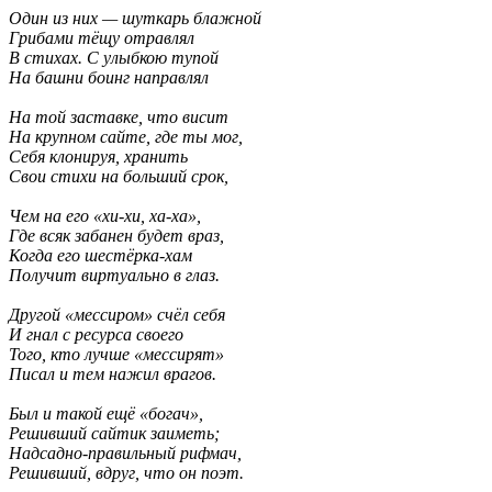
Один из них — шуткарь блажной
Грибами тёщу отравлял
В стихах. С улыбкою тупой
На башни боинг направлял
На той заставке, что висит
На крупном сайте, где ты мог,
Себя клонируя, хранить
Свои стихи на больший срок,
Чем на его «хи-хи, ха-ха»,
Где всяк забанен будет враз,
Когда его шестёрка-хам
Получит виртуально в глаз.
Другой «мессиром» счёл себя
И гнал с ресурса своего
Того, кто лучше «мессирят»
Писал и тем нажил врагов.
Был и такой ещё «богач»,
Решивший сайтик заиметь;
Надсадно-правильный рифмач,
Решивший, вдруг, что он поэт.