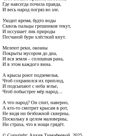
Где навсегда почила правда,
И весь народ погряз во зле.
Уходит время, будто воды
Сквозь пальцы грешников текут,
И иссушает лик природы
Песчаной бури хлёсткий кнут.
Мелеют реки, океаны
Покрыты мусором до дна,
И вся земля – сплошная рана,
И в этом каждого вина.
А крысы роют подземелья,
Чтоб сохранился их приплод,
И подсыпают с неба зелье,
Чтоб побыстрее мёр народ…
А что народ? Он спит, наверно,
А кто-то смотрит крысам в рот,
Не видя ни безбожной скверны,
Поскольку в целом маловерны,
Ни страха, что в нощи грядёт.
© Copyright: Архив Тимофеевой, 2025