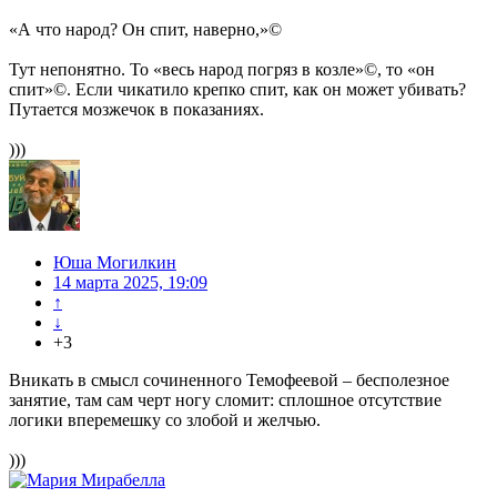
«А что народ? Он спит, наверно,»©
Тут непонятно. То «весь народ погряз в козле»©, то «он
спит»©. Если чикатило крепко спит, как он может убивать?
Путается мозжечок в показаниях.
)))
Юша Могилкин
14 марта 2025, 19:09
↑
↓
+3
Вникать в смысл сочиненного Темофеевой – бесполезное
занятие, там сам черт ногу сломит: сплошное отсутствие
логики вперемешку со злобой и желчью.
)))