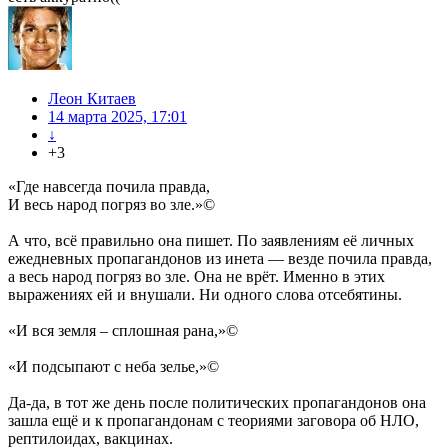
Леон Китаев
14 марта 2025, 17:01
↓
+3
«Где навсегда почила правда,
И весь народ погряз во зле.»©
А что, всё правильно она пишет. По заявлениям её личных
ежедневных пропагандонов из инета — везде почила правда,
а весь народ погряз во зле. Она не врёт. Именно в этих
выражениях ей и внушали. Ни одного слова отсебятины.
«И вся земля – сплошная рана,»©
«И подсыпают с неба зелье,»©
Да-да, в тот же день после политических пропагандонов она
зашла ещё и к пропагандонам с теориями заговора об НЛО,
рептилоидах, вакцинах.