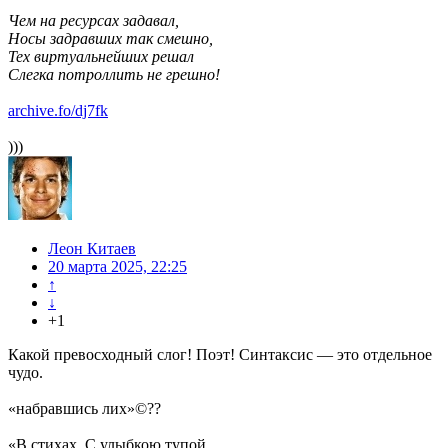
Чем на ресурсах задавал,
Носы задравших так смешно,
Тех виртуальнейших решал
Слегка потроллить не грешно!
archive.fo/dj7fk
)))
Леон Китаев
20 марта 2025, 22:25
↑
↓
+1
Какой превосходный слог! Поэт! Синтаксис — это отдельное
чудо.
«набравшись лих»©??
«В стихах. С улыбкою тупой