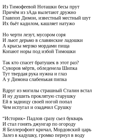
Из Тимофеевой Ноташки бесы прут
Причём из зАда вылетают дружно
Главпоп Димон, известный местный шут
Их бьёт кадилом, кашляет натужо
Но черти лезут, мусором соря
И льют дерьмо в славянские ладошки
А крысы мерзко мордами пища
Копают норы под избой Тимошки
Так кто спасет братушек в этот раз?
Суворов мёртв, обледенела Шипка
Тут твердая рука нужна и глаз
А у Димона слабенькая пипка
Вдруг из могилы страшный Сталин встал
И ну душить проклятую старушку
Ей в задницу своей ногой попал
Чем испугал и озадачил Срушку
“Историк» Падлов сразу сьел букварь
И стал гонять джунгар по огороду
Я Беллерофонт кричал, Мордовский царь
Залез в кадушку, громко пернул в воду