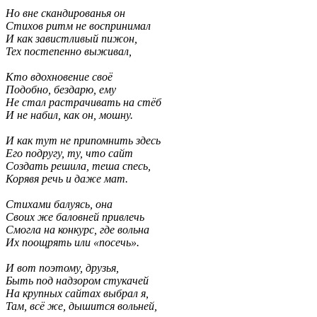
Но вне скандированья он
Стихов ритм не воспринимал
И как завистливый пижон,
Тех постепенно выживал,
Кто вдохновение своё
Подобно, бездарю, ему
Не стал растрачивать на стёб
И не набил, как он, мошну.
И как тут не припомнить здесь
Его подругу, ту, что сайт
Создать решила, теша спесь,
Корявя речь и даже мат.
Стихами балуясь, она
Своих же баловней привлечь
Смогла на конкурс, где вольна
Их поощрять или «посечь».
И вот поэтому, друзья,
Быть под надзором стукачей
На крупных сайтах выбрал я,
Там, всё же, дышится вольней,