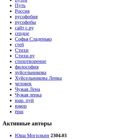
Путь
Россия
русофобия
русофобы
сайт с.ру
сердце
Софья Сладенько
стеб
Стихи
Стихи.ру
стихотворение
философия
хуйсельникова
Хуйсельникова Ленка
человек
Чужая Лена
Чужая ленка
юар. пуй
юмор
ёрш
Активные авторы
Юша Могилкин
2304.03