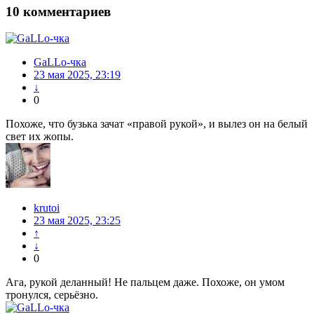
10
комментариев
GaLLo-чка
23 мая 2025, 23:19
↓
0
Похоже, что бузька зачат «правой рукой», и вылез он на белый
свет их жопы.
krutoi
23 мая 2025, 23:25
↑
↓
0
Ага, рукой деланный! Не пальцем даже. Похоже, он умом
тронулся, серьёзно.