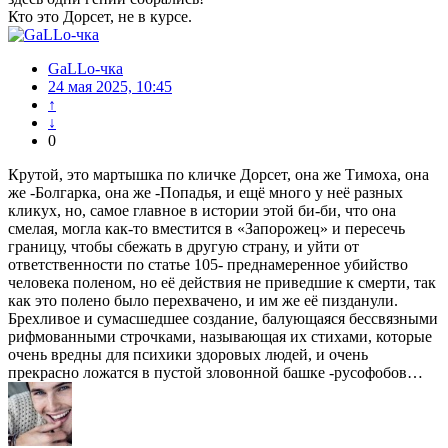
Кто это Дорсет, не в курсе.
GaLLo-чка
24 мая 2025, 10:45
↑
↓
0
Крутой, это мартышка по кличке Дорсет, она же Тимоха, она
же -Болгарка, она же -Попадья, и ещё много у неё разных
кликух, но, самое главное в истории этой би-би, что она
смелая, могла как-то вместится в «Запорожец» и пересечь
границу, чтобы сбежать в другую страну, и уйти от
ответственности по статье 105- преднамеренное убийство
человека поленом, но её действия не приведшие к смерти, так
как это полено было перехвачено, и им же её пизданули.
Брехливое и сумасшедшее создание, балующаяся бессвязными
рифмованными строчками, называющая их стихами, которые
очень вредны для психики здоровых людей, и очень
прекрасно ложатся в пустой зловонной башке -русофобов…