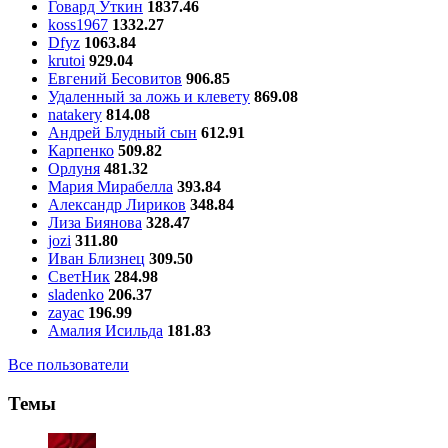
Говард Уткин
1837.46
koss1967
1332.27
Dfyz
1063.84
krutoi
929.04
Евгений Бесовитов
906.85
Удаленный за ложь и клевету
869.08
natakery
814.08
Андрей Блудный сын
612.91
Карпенко
509.82
Орлуня
481.32
Мария Мирабелла
393.84
Александр Лириков
348.84
Лиза Биянова
328.47
jozi
311.80
Иван Близнец
309.50
СветНик
284.98
sladenko
206.37
zayac
196.99
Амалия Исильда
181.83
Все пользователи
Темы