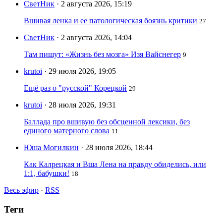
СветНик
· 2 августа 2026, 15:19
Вшивая ленка и ее патологическая боязнь критики
27
СветНик
· 2 августа 2026, 14:04
Там пишут: «Жизнь без мозга» Изя Вайснегер
9
krutoi
· 29 июля 2026, 19:05
Ещё раз о "русской" Корецкой
29
krutoi
· 28 июля 2026, 19:31
Баллада про вшивую без обсценной лексики, без
единого матерного слова
11
Юша Могилкин
· 28 июля 2026, 18:44
Как Калрецкая и Вша Лена на правду обиделись, или
1:1, бабушки!
18
Весь эфир
·
RSS
Теги