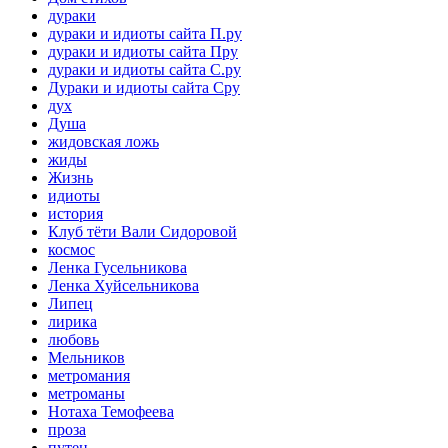
дураки
дураки и идиоты сайта П.ру
дураки и идиоты сайта Пру
дураки и идиоты сайта С.ру
Дураки и идиоты сайта Сру
дух
Душа
жидовская ложь
жиды
Жизнь
идиоты
история
Клуб тёти Вали Сидоровой
космос
Ленка Гусельникова
Ленка Хуйсельникова
Липец
лирика
любовь
Мельников
метромания
метроманы
Нотаха Темофеева
проза
путен