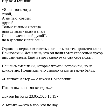
Варлаам Бузыкин
«Я напьюсь когда –
такой,
А не пью, совсем
другой.
Только пьяный я всегда
правду матку прям в глаза!
Словно „деланный рукой“,
но в деревне я плейбой!»
Одним из первых вставить свои пять копеек прилетел клон —
Войновский. Ясен пень, что он полил этот словесный мусор
щедрым елеем. Ещё и виртуально руку сам себе пожал.
Нашлись смельчаки, которые что-то настрочили, но не
конкретно. Понимали, что стыдно хвалить такую байду.
«Плагиат! Автор — Алексей Покровский:
Пока я пьян, а пьян всегда я...»
Доктор Би Куул 23.05.2025 15:15 •
А Бузыке — что в лоб, что по лбу: