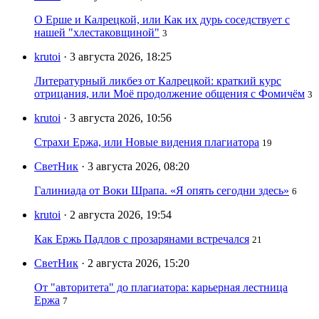
О Ерше и Калрецкой, или Как их дурь соседствует с
нашей "хлестаковщиной"
3
krutoi
· 3 августа 2026, 18:25
Литературный ликбез от Калрецкой: краткий курс
отрицания, или Моё продолжение общения с Фомичём
3
krutoi
· 3 августа 2026, 10:56
Страхи Ержа, или Новые видения плагиатора
19
СветНик
· 3 августа 2026, 08:20
Галиниада от Воки Шрапа. «Я опять сегодни здесь»
6
krutoi
· 2 августа 2026, 19:54
Как Ержь Падлов с прозарянами встречался
21
СветНик
· 2 августа 2026, 15:20
От "авторитета" до плагиатора: карьерная лестница
Ержа
7