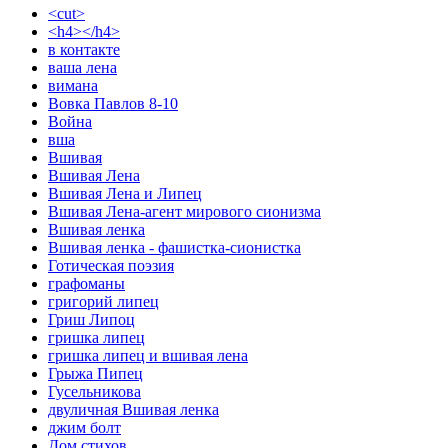
<cut>
<h4></h4>
в контакте
ваша лена
вимана
Вовка Павлов 8-10
Война
вша
Вшивая
Вшивая Лена
Вшивая Лена и Липец
Вшивая Лена-агент мирового сионизма
Вшивая ленка
Вшивая ленка - фашистка-сионистка
Готическая поэзия
графоманы
григорий липец
Гриш Липоц
гришка липец
гришка липец и вшивая лена
Грыжа Пипец
Гусельникова
двуличная Вшивая ленка
джим болт
Дом стихов