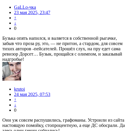
GaLLo-чка
23 мая 2025, 23:47
↑
↓
0
Бузька опять напился, и валяется в собственной рыгачке,
забыв что проза ру, это, — не притон, а стардом, для совсем
тихих авторов -пейсателей. Прошёл слух, на пру едет сама
ревизор Дорсет… Бузык, прощайся с олимпом, и заказывай
надгробье!
krutoi
24 мая 2025, 07:53
↑
↓
0
Они уж совсем распушились, графоманы. Устроили из сайта
настоящую помойку, стопроцентную, а еще ДС обосрали. Да
здесь одни гении собрались!