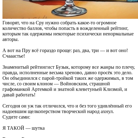
Говорят, что на Сру нужно собрать какое-то огромное
количество баллов, чтобы попасть в вожделенный рейтинг,
которым так одержимы некоторые психически ненормальные
авторы.
А вот на Пру всё гораздо проще: раз, два, три — и вот оно!
Счааастье!
Знаменитый рейтингист Бузык, которому все жанры по плечу,
правда, исполненные весьма хреново, давно просёк это дело.
Он объединился с парой-тройкой таких же одержимых, в том
числе, со своим клоном — Войновским, страшной
графоманкой Артемкой и знатной клеветуньей Клизмой, и
давай работать!
Сегодня он уж так отличился, что и без того удивлённый его
надоевшим щелкоперством творческий народ ахнул.
Судите сами:
Я ТАКОЙ — шутка