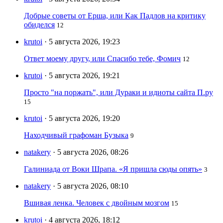
Добрые советы от Ерша, или Как Падлов на критику
обиделся
12
krutoi
· 5 августа 2026, 19:23
Ответ моему другу, или Спасибо тебе, Фомич
12
krutoi
· 5 августа 2026, 19:21
Просто "на поржать", или Дураки и идиоты сайта П.ру
15
krutoi
· 5 августа 2026, 19:20
Находчивый графоман Бузыка
9
natakery
· 5 августа 2026, 08:26
Галиниада от Воки Шрапа. «Я пришла сюды опять»
3
natakery
· 5 августа 2026, 08:10
Вшивая ленка. Человек с двойным мозгом
15
krutoi
· 4 августа 2026, 18:12