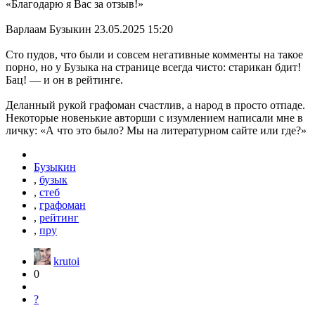
«Благодарю я Вас за отзыв!»
Варлаам Бузыкин 23.05.2025 15:20
Сто пудов, что были и совсем негативные комменты на такое
порно, но у Бузыка на странице всегда чисто: старикан бдит!
Бац! — и он в рейтинге.
Деланный рукой графоман счастлив, а народ в просто отпаде.
Некоторые новенькие авторши с изумлением написали мне в
личку: «А что это было? Мы на литературном сайте или где?»
Бузыкин
,
бузык
,
стеб
,
графоман
,
рейтинг
,
пру
krutoi
0
?