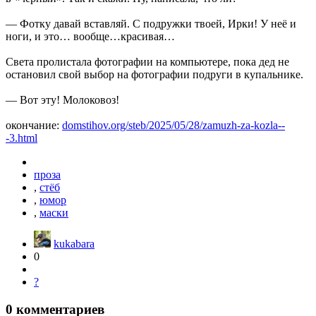
— Фотку давай вставляй. С подружки твоей, Ирки! У неё и
ноги, и это… вообще…красивая…
Света пролистала фотографии на компьютере, пока дед не
остановил свой выбор на фотографии подруги в купальнике.
— Вот эту! Молоковоз!
окончание:
domstihov.org/steb/2025/05/28/zamuzh-za-kozla--
-3.html
проза
,
стёб
,
юмор
,
маски
kukabara
0
?
0
комментариев