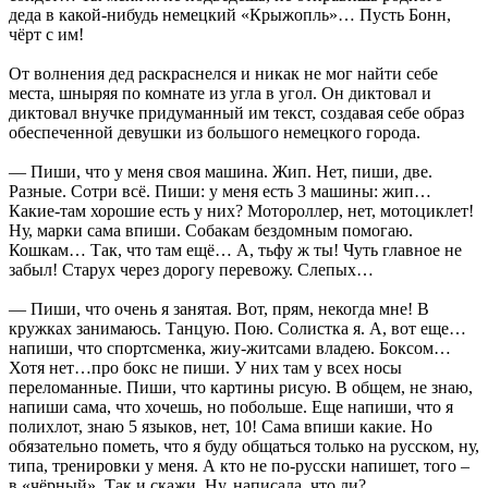
деда в какой-нибудь немецкий «Крыжопль»… Пусть Бонн,
чёрт с им!
От волнения дед раскраснелся и никак не мог найти себе
места, шныряя по комнате из угла в угол. Он диктовал и
диктовал внучке придуманный им текст, создавая себе образ
обеспеченной девушки из большого немецкого города.
— Пиши, что у меня своя машина. Жип. Нет, пиши, две.
Разные. Сотри всё. Пиши: у меня есть 3 машины: жип…
Какие-там хорошие есть у них? Мотороллер, нет, мотоциклет!
Ну, марки сама впиши. Собакам бездомным помогаю.
Кошкам… Так, что там ещё… А, тьфу ж ты! Чуть главное не
забыл! Старух через дорогу перевожу. Слепых…
— Пиши, что очень я занятая. Вот, прям, некогда мне! В
кружках занимаюсь. Танцую. Пою. Солистка я. А, вот еще…
напиши, что спортсменка, жиу-житсами владею. Боксом…
Хотя нет…про бокс не пиши. У них там у всех носы
переломанные. Пиши, что картины рисую. В общем, не знаю,
напиши сама, что хочешь, но побольше. Еще напиши, что я
полихлот, знаю 5 языков, нет, 10! Сама впиши какие. Но
обязательно пометь, что я буду общаться только на русском, ну,
типа, тренировки у меня. А кто не по-русски напишет, того –
в «чёрный». Так и скажи. Ну, написала, что ли?