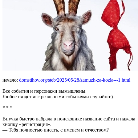
начало:
domstihov.org/steb/2025/05/28/zamuzh-za-kozla---1.html
Все события и персонажи вымышлены.
Любое сходство с реальными событиями случайно:).
* * *
Внучка быстро набрала в поисковике название сайта и нажала
кнопку «регистрация».
— Тебя полностью писать, с именем и отчеством?