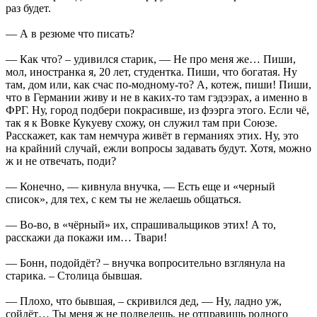
раз будет.
— А в резюме что писать?
— Как что? – удивился старик, — Не про меня же… Пиши,
мол, иностранка я, 20 лет, студентка. Пиши, что богатая. Ну
там, дом или, как счас по-модному-то? А, котеж, пиши! Пиши,
что в Германии живу и не в каких-то там гэдээрах, а именно в
ФРГ. Ну, город подбери покрасивше, из фээрга этого. Если чё,
так я к Вовке Кукуеву схожу, он служил там при Союзе.
Расскажет, как там немчура живёт в германиях этих. Ну, это
на крайний случай, ежли вопросы задавать будут. Хотя, можно
ж и не отвечать, поди?
— Конечно, — кивнула внучка, — Есть еще и «черный
список», для тех, с кем ты не желаешь общаться.
— Во-во, в «чёрный» их, спрашивальщиков этих! А то,
расскажи да покажи им… Твари!
— Бонн, подойдёт? – внучка вопросительно взглянула на
старика. – Столица бывшая.
— Плохо, что бывшая, – скривился дед, — Ну, ладно уж,
сойдёт… Ты меня ж не подведешь, не отправишь родного