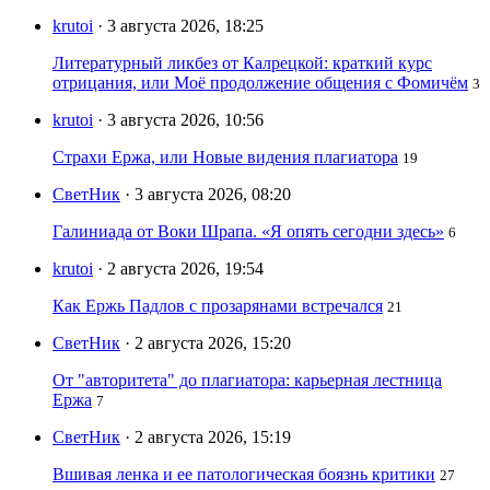
krutoi
· 3 августа 2026, 18:25
Литературный ликбез от Калрецкой: краткий курс
отрицания, или Моё продолжение общения с Фомичём
3
krutoi
· 3 августа 2026, 10:56
Страхи Ержа, или Новые видения плагиатора
19
СветНик
· 3 августа 2026, 08:20
Галиниада от Воки Шрапа. «Я опять сегодни здесь»
6
krutoi
· 2 августа 2026, 19:54
Как Ержь Падлов с прозарянами встречался
21
СветНик
· 2 августа 2026, 15:20
От "авторитета" до плагиатора: карьерная лестница
Ержа
7
СветНик
· 2 августа 2026, 15:19
Вшивая ленка и ее патологическая боязнь критики
27