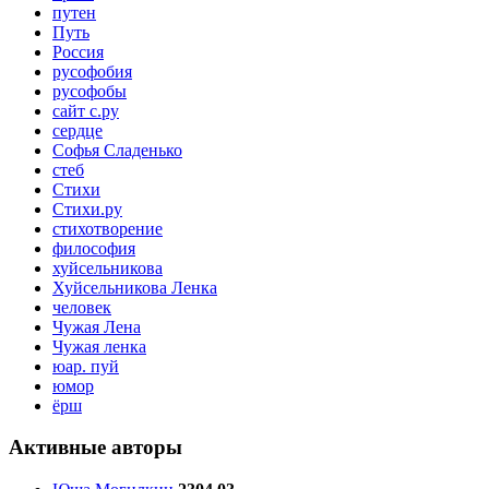
путен
Путь
Россия
русофобия
русофобы
сайт с.ру
сердце
Софья Сладенько
стеб
Стихи
Стихи.ру
стихотворение
философия
хуйсельникова
Хуйсельникова Ленка
человек
Чужая Лена
Чужая ленка
юар. пуй
юмор
ёрш
Активные авторы