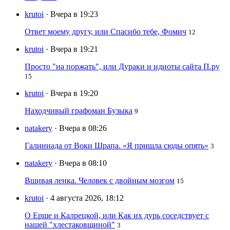
krutoi
· Вчера в 19:23
Ответ моему другу, или Спасибо тебе, Фомич
12
krutoi
· Вчера в 19:21
Просто "на поржать", или Дураки и идиоты сайта П.ру
15
krutoi
· Вчера в 19:20
Находчивый графоман Бузыка
9
natakery
· Вчера в 08:26
Галиниада от Воки Шрапа. «Я пришла сюды опять»
3
natakery
· Вчера в 08:10
Вшивая ленка. Человек с двойным мозгом
15
krutoi
· 4 августа 2026, 18:12
О Ерше и Калрецкой, или Как их дурь соседствует с
нашей "хлестаковщиной"
3