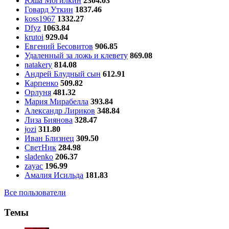
Юша Могилкин
2304.03
Говард Уткин
1837.46
koss1967
1332.27
Dfyz
1063.84
krutoi
929.04
Евгений Бесовитов
906.85
Удаленный за ложь и клевету
869.08
natakery
814.08
Андрей Блудный сын
612.91
Карпенко
509.82
Орлуня
481.32
Мария Мирабелла
393.84
Александр Лириков
348.84
Лиза Биянова
328.47
jozi
311.80
Иван Близнец
309.50
СветНик
284.98
sladenko
206.37
zayac
196.99
Амалия Исильда
181.83
Все пользователи
Темы