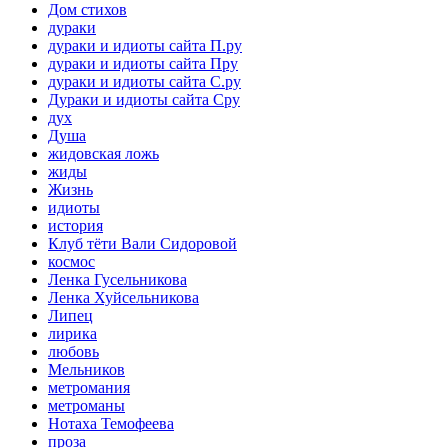
Дом стихов
дураки
дураки и идиоты сайта П.ру
дураки и идиоты сайта Пру
дураки и идиоты сайта С.ру
Дураки и идиоты сайта Сру
дух
Душа
жидовская ложь
жиды
Жизнь
идиоты
история
Клуб тёти Вали Сидоровой
космос
Ленка Гусельникова
Ленка Хуйсельникова
Липец
лирика
любовь
Мельников
метромания
метроманы
Нотаха Темофеева
проза