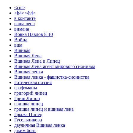
<cut>
<h4></h4>
в контакте
ваша лена
вимана
Вовка Павлов 8-10
Война
вша
Вшивая
Вшивая Лена
Вшивая Лена и Липец
Вшивая Лена-агент мирового сионизма
Вшивая ленка
Вшивая ленка - фашистка-сионистка
Готическая поэзия
графоманы
григорий липец
Гриш Липоц
гришка липец
гришка липец и вшивая лена
Грыжа Пипец
Гусельникова
двуличная Вшивая ленка
джим болт