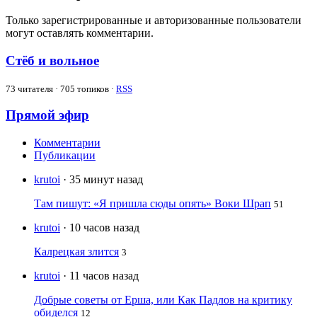
Только зарегистрированные и авторизованные пользователи
могут оставлять комментарии.
Стёб и вольное
73
читателя · 705 топиков ·
RSS
Прямой эфир
Комментарии
Публикации
krutoi
· 35 минут назад
Там пишут: «Я пришла сюды опять» Воки Шрап
51
krutoi
· 10 часов назад
Калрецкая злится
3
krutoi
· 11 часов назад
Добрые советы от Ерша, или Как Падлов на критику
обиделся
12