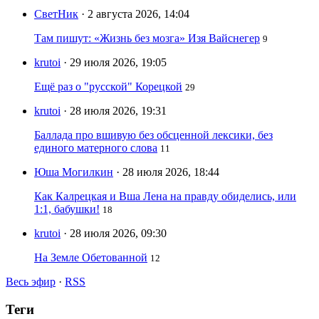
СветНик
· 2 августа 2026, 14:04
Там пишут: «Жизнь без мозга» Изя Вайснегер
9
krutoi
· 29 июля 2026, 19:05
Ещё раз о "русской" Корецкой
29
krutoi
· 28 июля 2026, 19:31
Баллада про вшивую без обсценной лексики, без
единого матерного слова
11
Юша Могилкин
· 28 июля 2026, 18:44
Как Калрецкая и Вша Лена на правду обиделись, или
1:1, бабушки!
18
krutoi
· 28 июля 2026, 09:30
На Земле Обетованной
12
Весь эфир
·
RSS
Теги