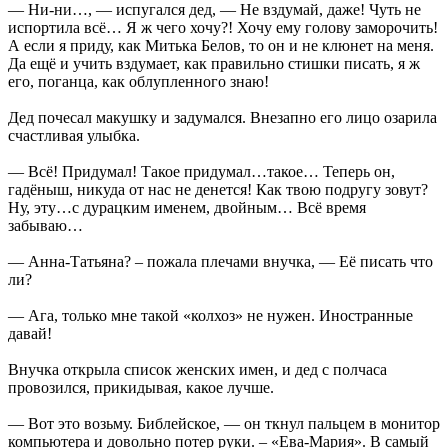
— Ни-ни…, — испугался дед, — Не вздумай, даже! Чуть не
испортила всё… Я ж чего хочу?! Хочу ему голову заморочить!
А если я приду, как Митька Белов, то он и не клюнет на меня.
Да ещё и учить вздумает, как правильно стишки писать, я ж
его, поганца, как облупленного знаю!
Дед почесал макушку и задумался. Внезапно его лицо озарила
счастливая улыбка.
— Всё! Придумал! Такое придумал…такое… Теперь он,
гадёныш, никуда от нас не денется! Как твою подругу зовут?
Ну, эту…с дурацким именем, двойным… Всё время
забываю…
— Анна-Татьяна? – пожала плечами внучка, — Её писать что
ли?
— Ага, только мне такой «колхоз» не нужен. Иностранные
давай!
Внучка открыла список женских имен, и дед с полчаса
провозился, прикидывая, какое лучше.
— Вот это возьму. Библейское, — он ткнул пальцем в монитор
компьютера и довольно потер руки. – «Ева-Мария». В самый