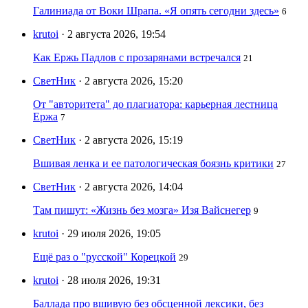
Галиниада от Воки Шрапа. «Я опять сегодни здесь»
6
krutoi
· 2 августа 2026, 19:54
Как Ержь Падлов с прозарянами встречался
21
СветНик
· 2 августа 2026, 15:20
От "авторитета" до плагиатора: карьерная лестница
Ержа
7
СветНик
· 2 августа 2026, 15:19
Вшивая ленка и ее патологическая боязнь критики
27
СветНик
· 2 августа 2026, 14:04
Там пишут: «Жизнь без мозга» Изя Вайснегер
9
krutoi
· 29 июля 2026, 19:05
Ещё раз о "русской" Корецкой
29
krutoi
· 28 июля 2026, 19:31
Баллада про вшивую без обсценной лексики, без