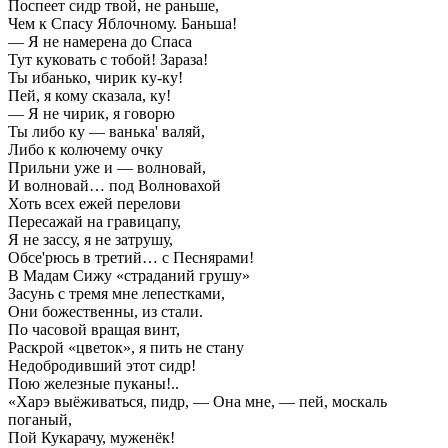
Поспеет сидр твой, не раньше,
Чем к Спасу Яблочному. Баньша!
— Я не намерена до Спаса
Тут куковать с тобой! Зараза!
Ты ибанько, чирик ку-ку!
Пей, я кому сказала, ку!
— Я не чирик, я говорю
Ты либо ку — ванька' валяй,
Либо к колючему очку
Прильни уже и — волновай,
И волновай… под Волновахой
Хоть всех ежей перелови
Пересажай на гравицапу,
Я не зассу, я не затрушу,
Обсе'рюсь в третий… с Песнярами!
В Мадам Сижу «страданий грушу»
Засунь с тремя мне лепестками,
Они божественны, из стали.
По часовой вращая винт,
Раскрой «цветок», я пить не стану
Недобродивший этот сидр!
Пою железные пуканы!..
«Харэ выёживаться, пидр, — Она мне, — пей, москаль
поганый,
Пой Кукарачу, муженёк!