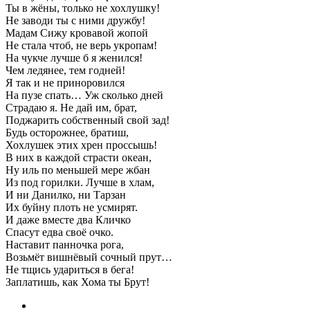
Ты в жёны, только не хохлушку!
Не заводи ты с ними дружбу!
Мадам Сижу кровавой жопой
Не стала чтоб, не верь укропам!
На чукче лучше б я женился!
Чем ледянее, тем годней!
Я так и не приноровился
На пузе спать… Уж сколько дней
Страдаю я. Не дай им, брат,
Поджарить собственный свой зад!
Будь осторожнее, братиш,
Хохлушек этих хрен проссышь!
В них в каждой страсти океан,
Ну иль по меньшей мере жбан
Из под горилки. Лучше в хлам,
И ни Данилко, ни Тарзан
Их буйну плоть не усмирят.
И даже вместе два Кличко
Спасут едва своё очко.
Наставит панночка рога,
Возьмёт вишнёвый сочный прут…
Не тщись удариться в бега!
Заплатишь, как Хома ты Брут!