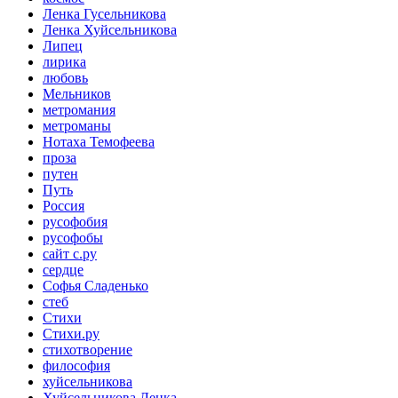
Ленка Гусельникова
Ленка Хуйсельникова
Липец
лирика
любовь
Мельников
метромания
метроманы
Нотаха Темофеева
проза
путен
Путь
Россия
русофобия
русофобы
сайт с.ру
сердце
Софья Сладенько
стеб
Стихи
Стихи.ру
стихотворение
философия
хуйсельникова
Хуйсельникова Ленка