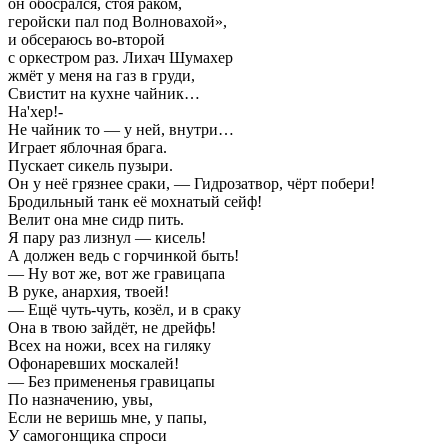
он обосрался, стоя раком,
геройски пал под Волновахой»,
и обсераюсь во-второй
с оркестром раз. Лихач Шумахер
жмёт у меня на газ в груди,
Свистит на кухне чайник…
На'хер!-
Не чайник то — у ней, внутри…
Играет яблочная брага.
Пускает сикель пузыри.
Он у неё грязнее сраки, — Гидрозатвор, чёрт побери!
Бродильный танк её мохнатый сейф!
Велит она мне сидр пить.
Я пару раз лизнул — кисель!
А должен ведь с горчинкой быть!
— Ну вот же, вот же гравицапа
В руке, анархия, твоей!
— Ещё чуть-чуть, козёл, и в сраку
Она в твою зайдёт, не дрейфь!
Всех на ножи, всех на гиляку
Офонаревших москалей!
— Без примененья гравицапы
По назначению, увы,
Если не веришь мне, у папы,
У самогонщика спроси