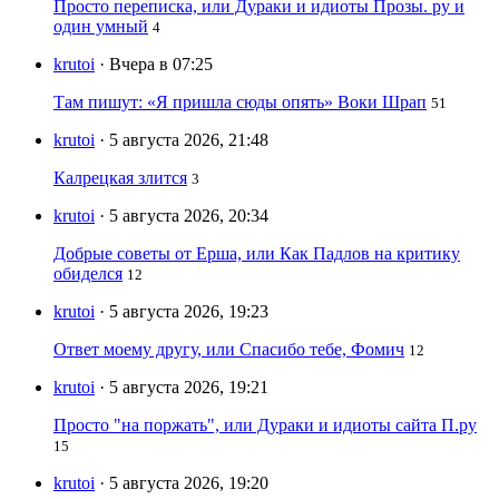
Просто переписка, или Дураки и идиоты Прозы. ру и
один умный
4
krutoi
· Вчера в 07:25
Там пишут: «Я пришла сюды опять» Воки Шрап
51
krutoi
· 5 августа 2026, 21:48
Калрецкая злится
3
krutoi
· 5 августа 2026, 20:34
Добрые советы от Ерша, или Как Падлов на критику
обиделся
12
krutoi
· 5 августа 2026, 19:23
Ответ моему другу, или Спасибо тебе, Фомич
12
krutoi
· 5 августа 2026, 19:21
Просто "на поржать", или Дураки и идиоты сайта П.ру
15
krutoi
· 5 августа 2026, 19:20