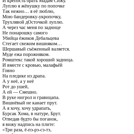
И крепость брать Мадам Сижу.
Луплю я жёнушку по попочке
Так нежно… я её люблю,
Мою бандеровку-укропочку,
Трухлявой дОсточкой луплю.
А через час меня по заднице
Не понарошку самого
Убийца ёжиков Дебальцева
Стегает свежим вишняком…
Шершавый съёженный валяется.
Муде ежа порожняком.
Ромштекс такой хороший задница.
И вместе с кровью, малафьёй
Говно
На пледике из драпа.
А у неё, а у неё
Рот до ушей,
А ей — Смешно.
В руке нигрол и гравицапа.
Вишнёвый не канает прут.
А я хочу, хочу удрапать,
Бурсак Хома, в натуре, Брут.
Отведав будто бы поганок,
я вижу надпись на плите:
«Три раза, ё-пэ-рэ-сэ-тэ,