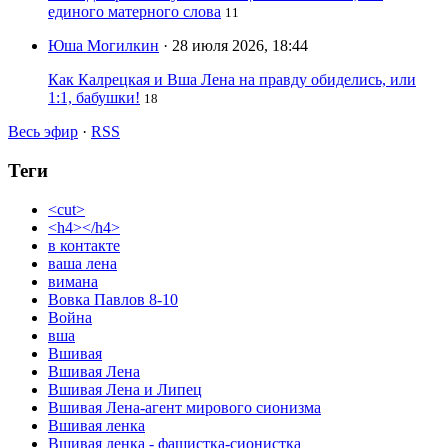
единого матерного слова
11
Юша Могилкин
· 28 июля 2026, 18:44
Как Калрецкая и Вша Лена на правду обиделись, или
1:1, бабушки!
18
Весь эфир
·
RSS
Теги
<cut>
<h4></h4>
в контакте
ваша лена
вимана
Вовка Павлов 8-10
Война
вша
Вшивая
Вшивая Лена
Вшивая Лена и Липец
Вшивая Лена-агент мирового сионизма
Вшивая ленка
Вшивая ленка - фашистка-сионистка