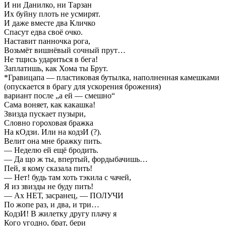
И ни Данилко, ни Тарзан
Их буйну плоть не усмирят.
И даже вместе два Кличко
Спасут едва своё очко.
Наставит панночка рога,
Возьмёт вишнёвый сочный прут…
Не тщись удариться в бега!
Заплатишь, как Хома ты Брут.
*Гравицапа — пластиковая бутылка, наполненная камешками
(опускается в брагу для ускорения брожения)
вариант после „а ей — смешно“
Сама воняет, как какашка!
Звизда пускает пузыри,
Словно гороховая бражка
На кОдзи. Или на кодзИ (?).
Велит она мне бражку пить.
— Неделю ей ещё бродить.
— Да що ж ты, впертый, фордыбачишь…
Пей, я кому сказала пить!
— Нет! будь там хоть тэкила с чачей,
Я из звизды не буду пить!
— Ах НЕТ, засранец, — ПОЛУЧИ
По жопе раз, и два, и три…
КодзИ! В жилетку другу плачу я
Кого угодно, брат, бери