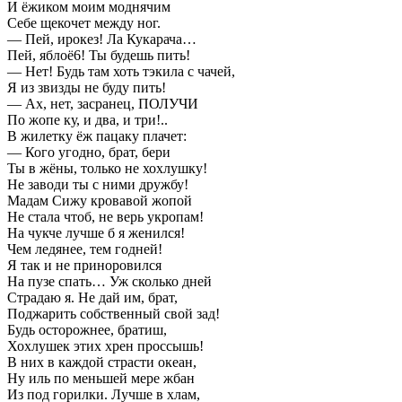
И ёжиком моим моднячим
Себе щекочет между ног.
— Пей, ирокез! Ла Кукарача…
Пей, яблоё6! Ты будешь пить!
— Нет! Будь там хоть тэкила с чачей,
Я из звизды не буду пить!
— Ах, нет, засранец, ПОЛУЧИ
По жопе ку, и два, и три!..
В жилетку ёж пацаку плачет:
— Кого угодно, брат, бери
Ты в жёны, только не хохлушку!
Не заводи ты с ними дружбу!
Мадам Сижу кровавой жопой
Не стала чтоб, не верь укропам!
На чукче лучше б я женился!
Чем ледянее, тем годней!
Я так и не приноровился
На пузе спать… Уж сколько дней
Страдаю я. Не дай им, брат,
Поджарить собственный свой зад!
Будь осторожнее, братиш,
Хохлушек этих хрен проссышь!
В них в каждой страсти океан,
Ну иль по меньшей мере жбан
Из под горилки. Лучше в хлам,