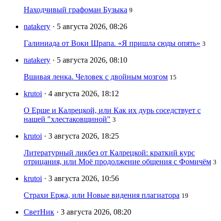
Находчивый графоман Бузыка
9
natakery
· 5 августа 2026, 08:26
Галиниада от Воки Шрапа. «Я пришла сюды опять»
3
natakery
· 5 августа 2026, 08:10
Вшивая ленка. Человек с двойным мозгом
15
krutoi
· 4 августа 2026, 18:12
О Ерше и Калрецкой, или Как их дурь соседствует с
нашей "хлестаковщиной"
3
krutoi
· 3 августа 2026, 18:25
Литературный ликбез от Калрецкой: краткий курс
отрицания, или Моё продолжение общения с Фомичём
3
krutoi
· 3 августа 2026, 10:56
Страхи Ержа, или Новые видения плагиатора
19
СветНик
· 3 августа 2026, 08:20