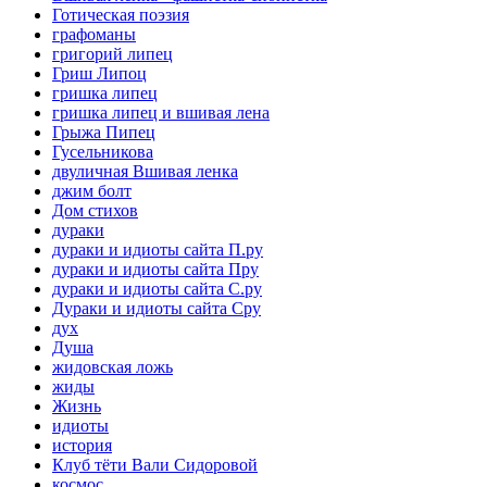
Готическая поэзия
графоманы
григорий липец
Гриш Липоц
гришка липец
гришка липец и вшивая лена
Грыжа Пипец
Гусельникова
двуличная Вшивая ленка
джим болт
Дом стихов
дураки
дураки и идиоты сайта П.ру
дураки и идиоты сайта Пру
дураки и идиоты сайта С.ру
Дураки и идиоты сайта Сру
дух
Душа
жидовская ложь
жиды
Жизнь
идиоты
история
Клуб тёти Вали Сидоровой
космос