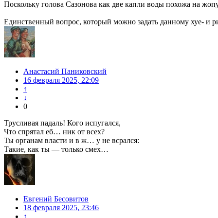
Поскольку голова Сазонова как две капли воды похожа на жопу
Единственный вопрос, который можно задать данному хуе- и ри
Анастасий Паниковский
16 февраля 2025, 22:09
↑
↓
0
Трусливая падаль! Кого испугался,
Что спрятал еб… ник от всех?
Ты органам власти и в ж… у не всрался:
Такие, как ты — только смех…
Евгений Бесовитов
18 февраля 2025, 23:46
↑