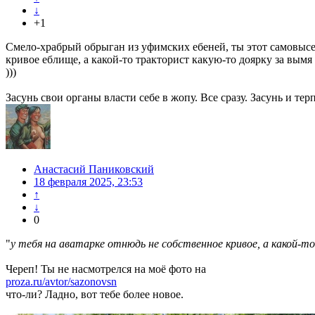
↓
+1
Смело-храбрый обрыган из уфимских ебеней, ты этот самовысер
кривое еблище, а какой-то тракторист какую-то доярку за вымя
)))
Засунь свои органы власти себе в жопу. Все сразу. Засунь и тер
Анастасий Паниковский
18 февраля 2025, 23:53
↑
↓
0
"
у тебя на аватарке отнюдь не собственное кривое, а какой-
Череп! Ты не насмотрелся на моё фото на
proza.ru/avtor/sazonovsn
что-ли? Ладно, вот тебе более новое.