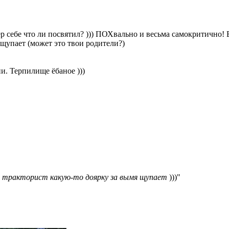
 себе что ли посвятил? ))) ПОХвально и весьма самокритично! В
 щупает (может это твои родители?)
пи. Терпилище ёбаное )))
то тракторист какую-то доярку за вымя щупает
)))"