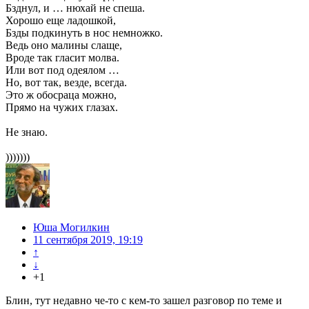
Бзднул, и … нюхай не спеша.
Хорошо еще ладошкой,
Бзды подкинуть в нос немножко.
Ведь оно малины слаще,
Вроде так гласит молва.
Или вот под одеялом …
Но, вот так, везде, всегда.
Это ж обосраца можно,
Прямо на чужих глазах.
Не знаю.
)))))))
Юша Могилкин
11 сентября 2019, 19:19
↑
↓
+1
Блин, тут недавно че-то с кем-то зашел разговор по теме и