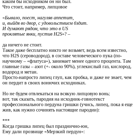
каким бы исходником он ни был.
Что стоит, например, липцовое
«
Бывало, поест, нагуляв аппетит,
и, выйдя во двор, с удовольствием бздит.
И думают рядом, что это в US
проклятые янки, пустив H2S
»? –
да ничего не стоит.
Такое даже бесплатно никто не возьмет, ведь всем известно,
что H2S (сероводород), в составе человеческого пука (по-
научному – «флатуса»), занимает менее одного процента. Там
главные газы – азот (+- около 90%), углекислый газ, кислород,
водород и метан.
Просто-напросто липец глуп, как пробка, и даже не знает, чем
он пердит в своих вонючих исходниках.
Но не будем отвлекаться на всякую липцовую вонь;
вот, так сказать, пародия на исходник-говнотекст
профессионального пердуна гришки (учись, липец, пока я еще
жив, как нужно сочинять настоящие пародии):
***
Когда гришка липец был празднично-юн,
Ему дали прозвище «Мерзкий пердун»: