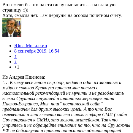
Вот ежели бы это на стихисру выставить… на главную
страницу :)))
Хотя, смысла нет. Там пердуны на особом почетном счёту.
Юша Могилкин
8 сентября 2019, 16:54
↑
↓
+1
Из Андрея Пшенова:
"
… К чему весь этот сыр-бор, недавно один из забавных и
мудрых соколов Кравчука прислал мне письмо с
настоятельной рекомендацией не мучить и не разоблачать
всяких Срушных стукачей и штатных мерзавцев типа
Павлов-Евграшев, Мол, наш” поетический сайт”
предназначен для других высоких целей. А то что Вас
оклеветали и эта клевета висела с июля в эфире СМИ ( сайт
Сру приравнен к СМИ), это мелочь житейская. Так что
утритесь и не обращайте внимание на то, что на Сру законы
РФ не действуют и правила написанные администрацией