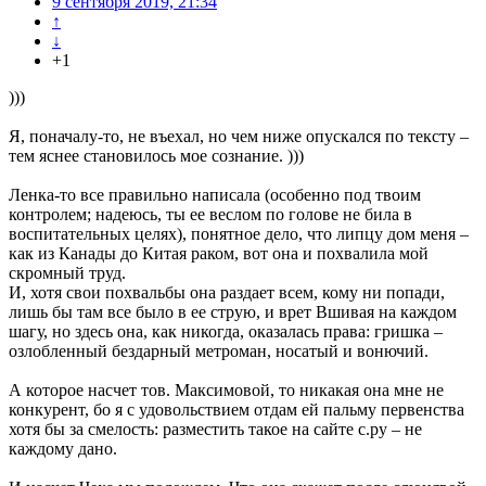
9 сентября 2019, 21:34
↑
↓
+1
)))
Я, поначалу-то, не въехал, но чем ниже опускался по тексту –
тем яснее становилось мое сознание. )))
Ленка-то все правильно написала (особенно под твоим
контролем; надеюсь, ты ее веслом по голове не била в
воспитательных целях), понятное дело, что липцу дом меня –
как из Канады до Китая раком, вот она и похвалила мой
скромный труд.
И, хотя свои похвальбы она раздает всем, кому ни попади,
лишь бы там все было в ее струю, и врет Вшивая на каждом
шагу, но здесь она, как никогда, оказалась права: гришка –
озлобленный бездарный метроман, носатый и вонючий.
А которое насчет тов. Максимовой, то никакая она мне не
конкурент, бо я с удовольствием отдам ей пальму первенства
хотя бы за смелость: разместить такое на сайте с.ру – не
каждому дано.