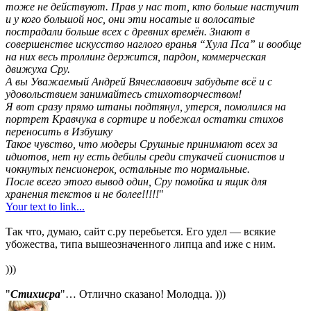
тоже не действуют. Прав у нас тот, кто больше настучит
и у кого большой нос, они эти носатые и волосатые
пострадали больше всех с древних времён. Знают в
совершенстве искусство наглого вранья “Хула Пса” и вообще
на них весь троллинг держится, пардон, коммерческая
движуха Сру.
А вы Уважаемый Андрей Вячеславович забудьте всё и с
удовольствием занимайтесь стихотворчеством!
Я вот сразу прямо штаны подтянул, утерся, помолился на
портрет Кравчука в сортире и побежал остатки стихов
переносить в Избушку
Такое чувство, что модеры Срушные принимают всех за
идиотов, нет ну есть дебилы среди стукачей сионистов и
чокнутых пенсионерок, остальные то нормальные.
После всего этого вывод один, Сру помойка и ящик для
хранения текстов и не более!!!!!
"
Your text to link...
Так что, думаю, сайт с.ру перебьется. Его удел — всякие
убожества, типа вышеозначенного липца and иже с ним.
)))
"
Стихисра
"… Отлично сказано! Молодца. )))