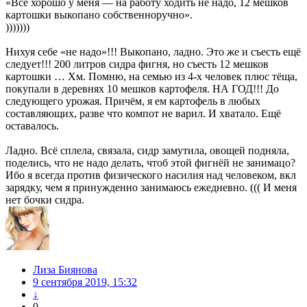
«Все хорошо у меня — на работу ходить не надо, 12 мешков
картошки выкопано собственноручно».
)))))))
Нихуя себе «не надо»!!! Выкопано, ладно. Это же и съесть ещё
следует!!! 200 литров сидра фигня, но съесть 12 мешков
картошки … Хм. Помню, на семью из 4-х человек плюс тёща,
покупали в деревнях 10 мешков картофеля. НА ГОД!!! До
следующего урожая. Причём, я ем картофель в любых
составляющих, разве что компот не варил. И хватало. Ещё
оставалось.
Ладно. Всё сплела, связала, сидр замутила, овощей подняла,
поделись, что не надо делать, чтоб этой фигнёй не занимацо?
Ибо я всегда против физического насилия над человеком, вкл
зарядку, чем я принужденно занимаюсь ежедневно. ((( И меня
нет бочки сидра.
Лиза Биянова
9 сентября 2019, 15:32
↓
0