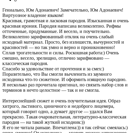
Гениально, Юм Адонаевич! Замечательно, Юм Адонаевич!
Виртуозное владение языком!
Красивая, грамотная и ласковая пародия. Изысканная и очень
красивая ирония. Пародия написана великолепно. Рифмы
отточенные, продуманные. И весело, и поучительно.
Великолепно зарифмованный отклик на очень слабый
исходный материал. Просто, без излишеств, вычурностей и
красивостей — но так умно и верно и проникновенно!
Сплав трогательности и силы. Роскошная работа:) Очень
смешно, весело, зрелищно, отлично зарифмовано —
классическая пародия.
Спасибо за удовольствие от прочтения и за смех:)
Поразительно, что Вы смогли вычленить из заумного
исходника что-то сюжетное. И оформить изящную пародию.
Я несколько раз прочитала оригинал, но связать набор слов и
терминов в нечто целостное — так и не смогла.
Интереснейший сюжет и очень поучительная идея. Образ
хитрого, льстивого, циничного и недоброго лицемера,
который говорит одно, а думает другое — удался Вам
прекрасно. Такая очаровательная, литературно-классическая
пародия — на такой жуткий исходник:))
Я его не читала раньше. Впечатлена:)) я так сейчас смеялась:)
очень смешно! От исходника — угореть можно: удручающее