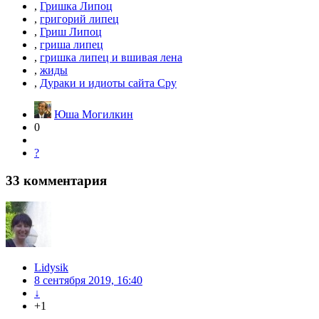
,
Гришка Липоц
,
григорий липец
,
Гриш Липоц
,
гриша липец
,
гришка липец и вшивая лена
,
жиды
,
Дураки и идиоты сайта Сру
Юша Могилкин
0
?
33
комментария
Lidysik
8 сентября 2019, 16:40
↓
+1