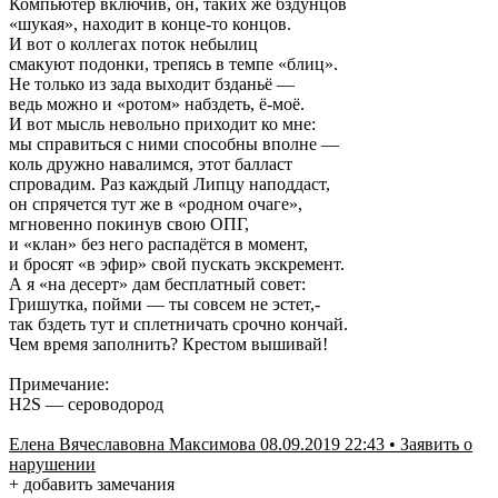
Компьютер включив, он, таких же бздунцов
«шукая», находит в конце-то концов.
И вот о коллегах поток небылиц
смакуют подонки, трепясь в темпе «блиц».
Не только из зада выходит бзданьё —
ведь можно и «ротом» набздеть, ё-моё.
И вот мысль невольно приходит ко мне:
мы справиться с ними способны вполне —
коль дружно навалимся, этот балласт
спровадим. Раз каждый Липцу наподдаст,
он спрячется тут же в «родном очаге»,
мгновенно покинув свою ОПГ,
и «клан» без него распадётся в момент,
и бросят «в эфир» свой пускать экскремент.
А я «на десерт» дам бесплатный совет:
Гришутка, пойми — ты совсем не эстет,-
так бздеть тут и сплетничать срочно кончай.
Чем время заполнить? Крестом вышивай!
Примечание:
H2S — сероводород
Елена Вячеславовна Максимова 08.09.2019 22:43 • Заявить о
нарушении
+ добавить замечания