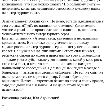
косноязычие, что еще можно сказать? По большому счету —
неприятно, когда так неряшливо относятся к русскому языку
на литературном сайте.
Замечательно-глубокий стих. Не знаю, есть ли вдохновитель у
этого стиха:))))))))), но написан он отменно! Удивительно
мягкое и улыбчивое произведение на одиозного, лживого,
мелко-мстительного литературного героя.
Ему за полтинник:) А ведет себя, как юный и неотразимый
красавец-мачо. Вот только одно уточнение по поводу
характеристики литературного героя — нет у него никаких
коллег. Не нужен он нА фиг никому. Бегает, сплетничает,
распустив слюни до колен и приставая ко всем приходящим
— какие у кого зубы, какие у кого животы, какой у кого рост,
кто с кем спит, и кто что ест — но ни в ком не находит
понимающего собеседника. Целыми днями сидит в засаде с
биноклем — за врагами своими наблюдает. Не ест, не спит, не
пьет, не моется, не ходит в сортир. Следит, бдит, роет,
вычисляет. Потом — стремглав бежит по следам своих врагов,
смрадно дыша им в затылок. И не дано этому бедняге
измениться.:)
Роскошная работа, Юм Адонаевич!