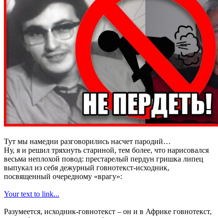
Тут мы намедни разговорились насчет пародий…
Ну, я и решил тряхнуть стариной, тем более, что нарисовался
весьма неплохой повод: престарелый пердун гришка липец
выпукал из себя дежурный говнотекст-исходник,
посвященный очередному «врагу»:
Your text to link...
Разумеется, исходник-говнотекст – он и в Африке говнотекст,