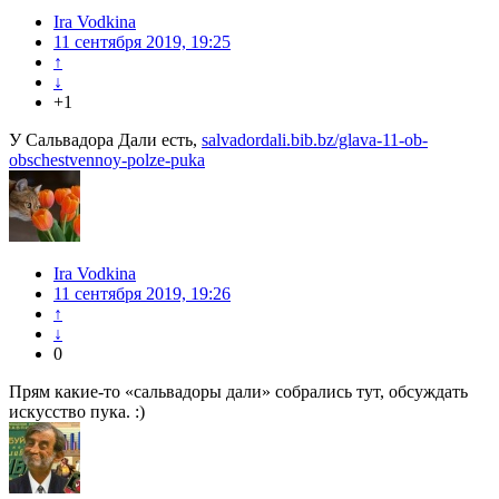
Ira Vodkina
11 сентября 2019, 19:25
↑
↓
+1
У Сальвадора Дали есть,
salvadordali.bib.bz/glava-11-ob-
obschestvennoy-polze-puka
Ira Vodkina
11 сентября 2019, 19:26
↑
↓
0
Прям какие-то «сальвадоры дали» собрались тут, обсуждать
искусство пука. :)