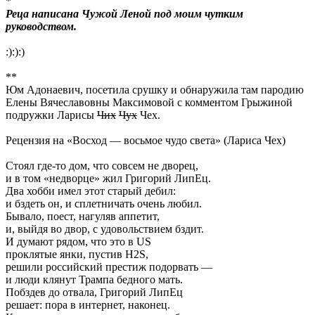
*
Реца написана Чужой Леной под моим чутким
руководством.
:):):)
**
Юм Адонаевич, посетила срушку и обнаружила там пародию
Елены Вячеславовны Максимовой с комментом Грыжиной
подружки Ларисы
Чих
Чух
Чех.
Рецензия на «Восход — восьмое чудо света» (Лариса Чех)
Стоял где-то дом, что совсем не дворец,
и в том «недворце» жил Григорий ЛипЕц.
Два хобби имел этот старый дебил:
и бздеть он, и сплетничать очень любил.
Бывало, поест, нагуляв аппетит,
и, выйдя во двор, с удовольствием бздит.
И думают рядом, что это в US
проклятые янки, пустив H2S,
решили российский престиж подорвать —
и люди клянут Трампа бедного мать.
Побздев до отвала, Григорий ЛипЕц
решает: пора в интернет, наконец.