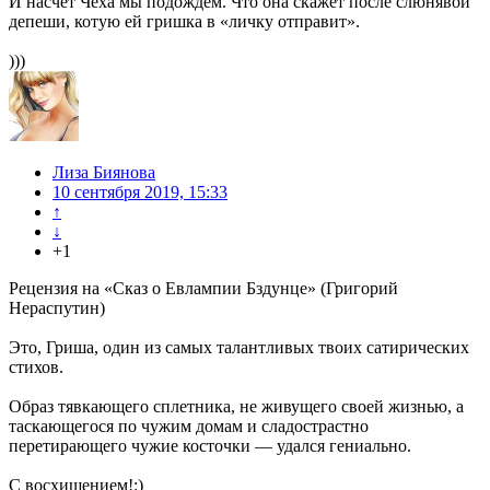
И насчет Чеха мы подождем. Что она скажет после слюнявой
депеши, котую ей гришка в «личку отправит».
)))
Лиза Биянова
10 сентября 2019, 15:33
↑
↓
+1
Рецензия на «Сказ о Евлампии Бздунце» (Григорий
Нераспутин)
Это, Гриша, один из самых талантливых твоих сатирических
стихов.
Образ тявкающего сплетника, не живущего своей жизнью, а
таскающегося по чужим домам и сладострастно
перетирающего чужие косточки — удался гениально.
С восхищением!:)