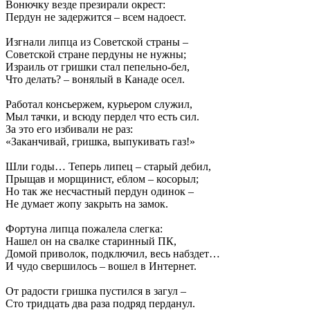
Вонючку везде презирали окрест:
Пердун не задержится – всем надоест.
Изгнали липца из Советской страны –
Советской стране пердуны не нужны;
Израиль от гришки стал пепельно-бел,
Что делать? – вонялый в Канаде осел.
Работал консьержем, курьером служил,
Мыл тачки, и всюду пердел что есть сил.
За это его избивали не раз:
«Заканчивай, гришка, выпукивать газ!»
Шли годы… Теперь липец – старый дебил,
Прыщав и морщинист, еблом – косорыл;
Но так же несчастный пердун одинок –
Не думает жопу закрыть на замок.
Фортуна липца пожалела слегка:
Нашел он на свалке старинный ПК,
Домой приволок, подключил, весь набздет…
И чудо свершилось – вошел в Интернет.
От радости гришка пустился в загул –
Сто тридцать два раза подряд перданул.