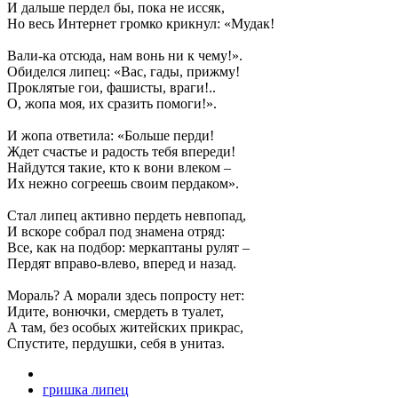
И дальше пердел бы, пока не иссяк,
Но весь Интернет громко крикнул: «Мудак!
Вали-ка отсюда, нам вонь ни к чему!».
Обиделся липец: «Вас, гады, прижму!
Проклятые гои, фашисты, враги!..
О, жопа моя, их сразить помоги!».
И жопа ответила: «Больше перди!
Ждет счастье и радость тебя впереди!
Найдутся такие, кто к вони влеком –
Их нежно согреешь своим пердаком».
Стал липец активно пердеть невпопад,
И вскоре собрал под знамена отряд:
Все, как на подбор: меркаптаны рулят –
Пердят вправо-влево, вперед и назад.
Мораль? А морали здесь попросту нет:
Идите, вонючки, смердеть в туалет,
А там, без особых житейских прикрас,
Спустите, пердушки, себя в унитаз.
гришка липец