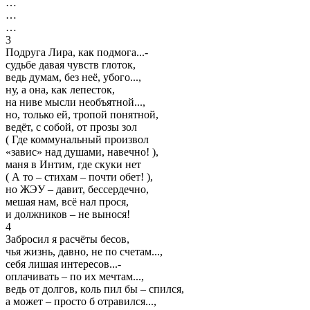
…
…
…
3
Подруга Лира, как подмога...-
судьбе давая чувств глоток,
ведь думам, без неё, убого...,
ну, а она, как лепесток,
на ниве мысли необъятной...,
но, только ей, тропой понятной,
ведёт, с собой, от прозы зол
( Где коммунальный произвол
«завис» над душами, навечно! ),
маня в Интим, где скуки нет
( А то – стихам – почти обет! ),
но ЖЭУ – давит, бессердечно,
мешая нам, всё нал прося,
и должников – не вынося!
4
Забросил я расчёты бесов,
чья жизнь, давно, не по счетам...,
себя лишая интересов...-
оплачивать – по их мечтам...,
ведь от долгов, коль пил бы – спился,
а может – просто б отравился...,