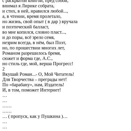
с раскрытой книгой, пред собой,
внимал я Лирике собрата,
и стих, в ней, нравился любой...,
а, в чтении, время пролетало,
но жизнь, свой опыт ( в дар ) вручала
и поэтический балласт,
во мне копился, словно пласт...,
и до поры, всё зрело семя,
незрим всегда, в нём, был Поэт,
но, по прошествии многих лет,
Романом разрешилось бремя,
сюжет и форма где, А.С.,
но стиль где, мой, верша Прогресс!
2
Вкушай Роман...- О, Мой Читатель!
Для Творчества – преграды нет!
По «барабану», нам, Издатель!
И, в том, поможет Интернет!
…
…
……
……
… ( пропуск, как у Пушкина )…
…
…