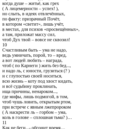
когда душе – житьё, как грех
( А лицемерности – успех! ),
но слыть, в идеях отвлечённых,
по факту: призрачный Почёт,
в котором «светит», лишь учёт,
в местах, для психов «просвещённых»,
а там, приложат массу сил,
чтоб Дух твой – вовсе не сквозил!
10
Счастливым быть – ума не надо,
ведь умничать, порой, то – вред,
а вот людей любить – награда,
чтоб ( по Карнеги ) жить без бед...,
и надо ль, с юности, грузиться (? )
и с глупостью своей носиться,
всю жизнь – коту под хвост кидать,
и всё судьбину проклинать,
ища причины, ненароком...,
где мифы, лишь подмогой, в том,
чтоб чушь ловить, открытым ртом,
при встрече с явным лжепророком
( А наскрести ль – горбом – ума,
коль в голове – сплошная тьма? )…
11
Как не беги...- обгонит время...,