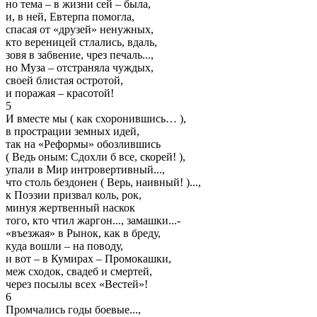
но тема – в жизни сей – была,
и, в ней, Евтерпа помогла,
спасая от «друзей» ненужных,
кто вереницей стлались, вдаль,
зовя в забвение, чрез печаль...,
но Муза – отстраняла чуждых,
своей блистая остротой,
и поражая – красотой!
5
И вместе мы ( как схоронившись… ),
в прострации земных идей,
так на «Реформы» обозлившись
( Ведь оным: Сдохли б все, скорей! ),
упали в Мир интровертивный...,
что столь бездонен ( Верь, наивный! )...,
к Поэзии призвал коль, рок,
минуя жертвенный наскок
того, кто чтил жаргон..., замашки...-
«въезжая» в Рынок, как в бреду,
куда вошли – на поводу,
и вот – в Кумирах – Промокашки,
меж сходок, свадеб и смертей,
через посылы всех «Вестей»!
6
Промчались годы боевые...,