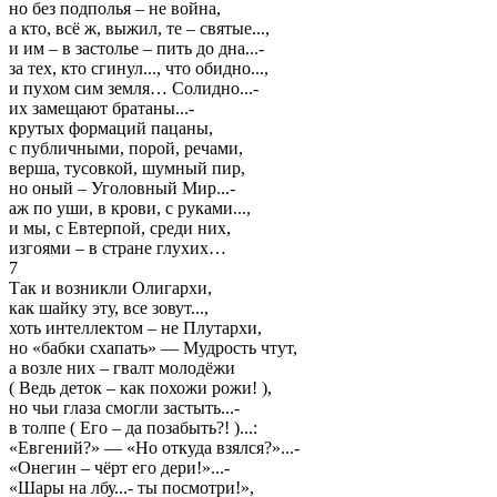
но без подполья – не война,
а кто, всё ж, выжил, те – святые...,
и им – в застолье – пить до дна...-
за тех, кто сгинул..., что обидно...,
и пухом сим земля… Солидно...-
их замещают братаны...-
крутых формаций пацаны,
с публичными, порой, речами,
верша, тусовкой, шумный пир,
но оный – Уголовный Мир...-
аж по уши, в крови, с руками...,
и мы, с Евтерпой, среди них,
изгоями – в стране глухих…
7
Так и возникли Олигархи,
как шайку эту, все зовут...,
хоть интеллектом – не Плутархи,
но «бабки схапать» — Мудрость чтут,
а возле них – гвалт молодёжи
( Ведь деток – как похожи рожи! ),
но чьи глаза смогли застыть...-
в толпе ( Его – да позабыть?! )...:
«Евгений?» — «Но откуда взялся?»...-
«Онегин – чёрт его дери!»...-
«Шары на лбу...- ты посмотри!»,