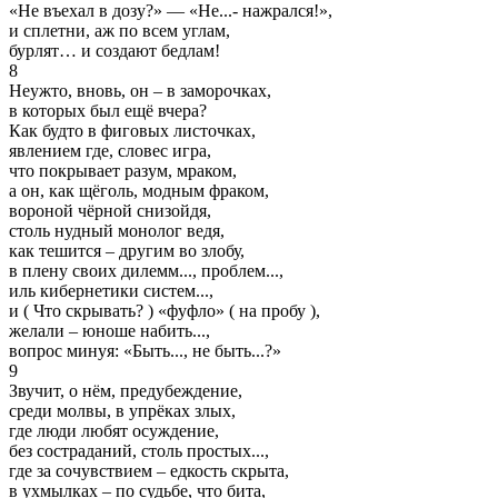
«Не въехал в дозу?» — «Не...- нажрался!»,
и сплетни, аж по всем углам,
бурлят… и создают бедлам!
8
Неужто, вновь, он – в заморочках,
в которых был ещё вчера?
Как будто в фиговых листочках,
явлением где, словес игра,
что покрывает разум, мраком,
а он, как щёголь, модным фраком,
вороной чёрной снизойдя,
столь нудный монолог ведя,
как тешится – другим во злобу,
в плену своих дилемм..., проблем...,
иль кибернетики систем...,
и ( Что скрывать? ) «фуфло» ( на пробу ),
желали – юноше набить...,
вопрос минуя: «Быть..., не быть...?»
9
Звучит, о нём, предубеждение,
среди молвы, в упрёках злых,
где люди любят осуждение,
без состраданий, столь простых...,
где за сочувствием – едкость скрыта,
в ухмылках – по судьбе, что бита,