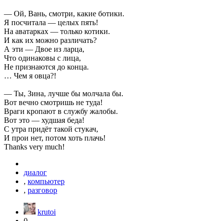
— Ой, Вань, смотри, какие ботики.
Я посчитала — целых пять!
На аватарках — только котики.
И как их можно различать?
А эти — Двое из ларца,
Что одинаковы с лица,
Не признаются до конца.
… Чем я овца?!
— Ты, Зина, лучше бы молчала бы.
Вот вечно смотришь не туда!
Враги кропают в службу жалобы.
Вот это — худшая беда!
С утра придёт такой стукач,
И прои нет, потом хоть плачь!
Thanks very much!
диалог
,
компьютер
,
разговор
krutoi
0