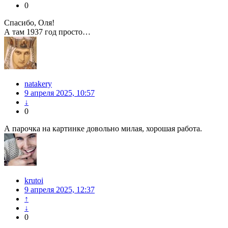
0
Спасибо, Оля!
А там 1937 год просто…
natakery
9 апреля 2025, 10:57
↓
0
А парочка на картинке довольно милая, хорошая работа.
krutoi
9 апреля 2025, 12:37
↑
↓
0