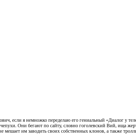
вич, если я немножко переделаю его гениальный «Диалог у теле
й чепухи. Они бегают по сайту, словно гоголевский Вий, ища 
не мешает им заводить своих собственных клонов, а также тролл