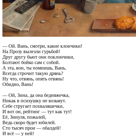
— Ой. Вань, смотри, какие клончики!
На Прозу вылезли гурьбой!
Друг другу бьют они поклончики,
Болтают бойко сам с собой.
А эта, вон, ты помнишь, Вань,
Всегда строчит такую дрянь?
Ну что, отвянь, опять отвянь!
Обидно, Вань!
— Ой, Зина, да она бедняжечка,
Никак в психушку не возьмут.
Себе стругает похваляшечки,
И вот он, рейтинг — тут как тут!
Её, Зинуля, пожалей,
Ведь скоро будет юбилей.
Сто тысяч прои — обалдей!
И всё — у ней!