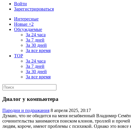
Войти
Зарегистрироваться
Интересные
Новые +2
Обсуждаемые
За 24 часа
За 7 дней
За 30 дней
За все время
TOP
За 24 часа
За 7 дней
За 30 дней
За все время
Диалог у компьютера
Пародии и подражания
8 апреля 2025, 20:17
Думаю, что не обидится на меня незабвенный Владимир Семёно
сочинительства занимаются поиском клонов, троллей и проче
людям, короче, имеют проблемы с психикой. Однако это вовсе 