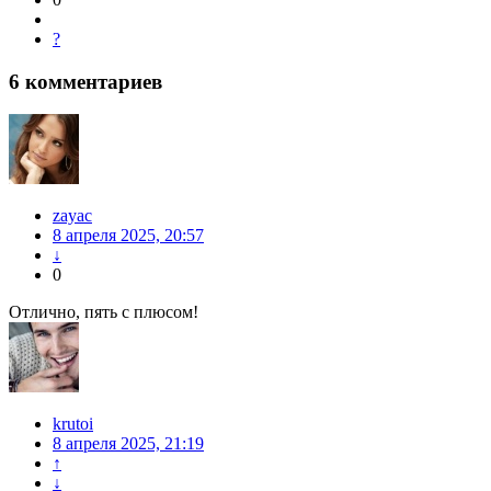
?
6
комментариев
zayac
8 апреля 2025, 20:57
↓
0
Отлично, пять с плюсом!
krutoi
8 апреля 2025, 21:19
↑
↓