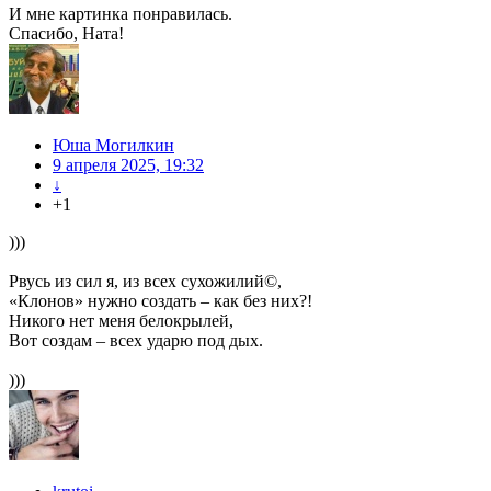
И мне картинка понравилась.
Спасибо, Ната!
Юша Могилкин
9 апреля 2025, 19:32
↓
+1
)))
Рвусь из сил я, из всех сухожилий©,
«Клонов» нужно создать – как без них?!
Никого нет меня белокрылей,
Вот создам – всех ударю под дых.
)))