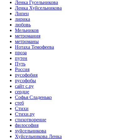
Ленка Гусельникова
Ленка Хуйсельникова
Липец
лирика
любовь
Мельников
метромания
метроманы
Нотаха Темофеева
проза
путен
Путь
Россия
русофобия
русофобы
сайт с.ру
сердце
Софья Сладенько
стеб
Стихи
Стихи.ру
стихотворение
философия
хуйсельникова
Хуйсельникова Ленка