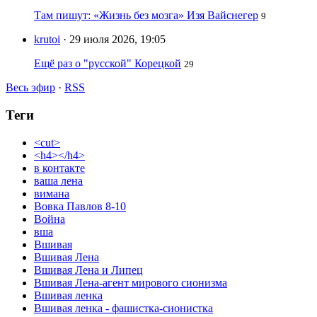
Там пишут: «Жизнь без мозга» Изя Вайснегер
9
krutoi
· 29 июля 2026, 19:05
Ещё раз о "русской" Корецкой
29
Весь эфир
·
RSS
Теги
<cut>
<h4></h4>
в контакте
ваша лена
вимана
Вовка Павлов 8-10
Война
вша
Вшивая
Вшивая Лена
Вшивая Лена и Липец
Вшивая Лена-агент мирового сионизма
Вшивая ленка
Вшивая ленка - фашистка-сионистка