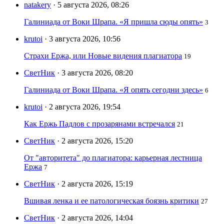
natakery
· 5 августа 2026, 08:26
Галиниада от Воки Шрапа. «Я пришла сюды опять»
3
krutoi
· 3 августа 2026, 10:56
Страхи Ержа, или Новые видения плагиатора
19
СветНик
· 3 августа 2026, 08:20
Галиниада от Воки Шрапа. «Я опять сегодни здесь»
6
krutoi
· 2 августа 2026, 19:54
Как Ержь Падлов с прозарянами встречался
21
СветНик
· 2 августа 2026, 15:20
От "авторитета" до плагиатора: карьерная лестница
Ержа
7
СветНик
· 2 августа 2026, 15:19
Вшивая ленка и ее патологическая боязнь критики
27
СветНик
· 2 августа 2026, 14:04