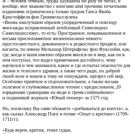
Я – человек темный, труды Шукшина ни разу не читал, и
вообще, мое знакомство с книгами amd прочими печатными
изданиями ограничилось только трудом Ганса Якоба
Кристоффеля фон Гриммельсгаузена
«Вновь наилучшим образом упорядоченный и повсюду
многажды исправленный затейливый Симплициус
Симплициссимус, то есть: Пространное, невымышленное и
весьма приснопамятное жизнеописание некоего
простосовестного, диковинного и редкостного бродяги, или
ваганта, по имени Мельхиор Штернфельс фон Фуксхейм, как,
где, когда и коим именно образом явился он в мир, как он в
нем поступал, что видел примечания достойного, чему
научился и чем занимался, какие и где испытал опасности для
жизни и телесного здравия, а также чего ради, по доброй
своей воле и никем к тому не понуждаем, презрел сей мир.
Особливо приятное и отдохновительное, а также весьма
полезное и глубокомысленное чтение с предисловием, 20
изрядными гравюрами на меди и тремя continuationes»
и подшивкой журнала «Юный пионер» за 1375 год.
Но, поскольку Вы сами обожаете «доебываться до кнехта», а,
как сказал Александр Поуп в поэме «Опыт о критике» (1709-
1711гг):
«Будь верен, критик, этике судьи,