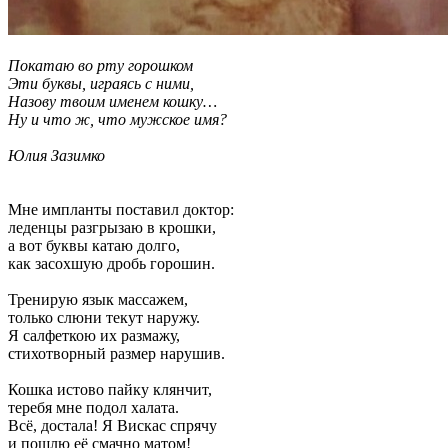
Покатаю во рту горошком
Эти буквы, играясь с ними,
Назову твоим именем кошку…
Ну и что ж, что мужское имя?
Юлия Зазимко
Мне импланты поставил доктор:
леденцы разгрызаю в крошки,
а вот буквы катаю долго,
как засохшую дробь горошин.
Тренирую язык массажем,
только слюни текут наружу.
Я салфеткою их размажу,
стихотворный размер нарушив.
Кошка истово пайку клянчит,
теребя мне подол халата.
Всё, достала! Я Вискас спрячу
и пошлю её смачно матом!