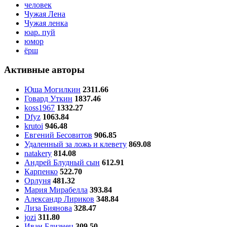
человек
Чужая Лена
Чужая ленка
юар. пуй
юмор
ёрш
Активные авторы
Юша Могилкин
2311.66
Говард Уткин
1837.46
koss1967
1332.27
Dfyz
1063.84
krutoi
946.48
Евгений Бесовитов
906.85
Удаленный за ложь и клевету
869.08
natakery
814.08
Андрей Блудный сын
612.91
Карпенко
522.70
Орлуня
481.32
Мария Мирабелла
393.84
Александр Лириков
348.84
Лиза Биянова
328.47
jozi
311.80
Иван Близнец
309.50