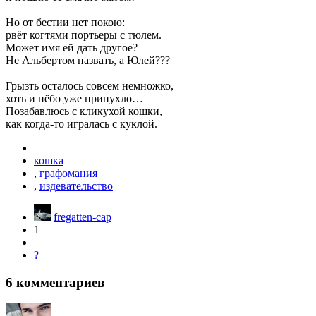
Но от бестии нет покою:
рвёт когтями портьеры с тюлем.
Может имя ей дать другое?
Не Альбертом назвать, а Юлей???
Грызть осталось совсем немножко,
хоть и нёбо уже припухло…
Позабавлюсь с кликухой кошки,
как когда-то игралась с куклой.
кошка
,
графомания
,
издевательство
fregatten-cap
1
?
6
комментариев