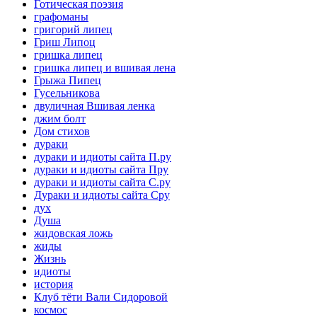
Готическая поэзия
графоманы
григорий липец
Гриш Липоц
гришка липец
гришка липец и вшивая лена
Грыжа Пипец
Гусельникова
двуличная Вшивая ленка
джим болт
Дом стихов
дураки
дураки и идиоты сайта П.ру
дураки и идиоты сайта Пру
дураки и идиоты сайта С.ру
Дураки и идиоты сайта Сру
дух
Душа
жидовская ложь
жиды
Жизнь
идиоты
история
Клуб тёти Вали Сидоровой
космос