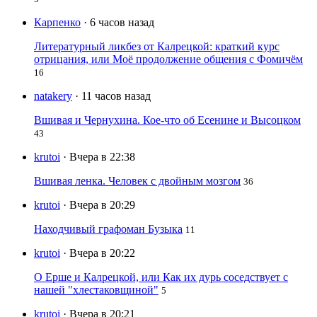
Карпенко
· 6 часов назад
Литературный ликбез от Калрецкой: краткий курс
отрицания, или Моё продолжение общения с Фомичём
16
natakery
· 11 часов назад
Вшивая и Чернухина. Кое-что об Есенине и Высоцком
43
krutoi
· Вчера в 22:38
Вшивая ленка. Человек с двойным мозгом
36
krutoi
· Вчера в 20:29
Находчивый графоман Бузыка
11
krutoi
· Вчера в 20:22
О Ерше и Калрецкой, или Как их дурь соседствует с
нашей "хлестаковщиной"
5
krutoi
· Вчера в 20:21