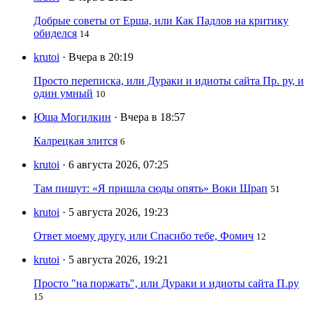
Добрые советы от Ерша, или Как Падлов на критику
обиделся
14
krutoi
· Вчера в 20:19
Просто переписка, или Дураки и идиоты сайта Пр. ру, и
один умный
10
Юша Могилкин
· Вчера в 18:57
Калрецкая злится
6
krutoi
· 6 августа 2026, 07:25
Там пишут: «Я пришла сюды опять» Воки Шрап
51
krutoi
· 5 августа 2026, 19:23
Ответ моему другу, или Спасибо тебе, Фомич
12
krutoi
· 5 августа 2026, 19:21
Просто "на поржать", или Дураки и идиоты сайта П.ру
15