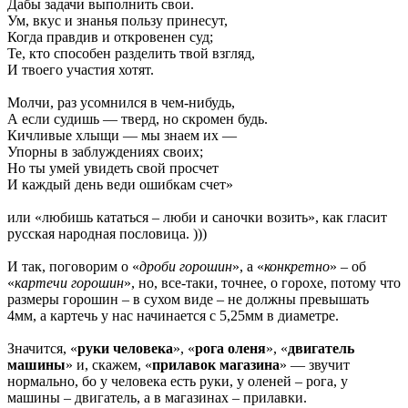
Дабы задачи выполнить свои.
Ум, вкус и знанья пользу принесут,
Когда правдив и откровенен суд;
Те, кто способен разделить твой взгляд,
И твоего участия хотят.
Молчи, раз усомнился в чем-нибудь,
А если судишь — тверд, но скромен будь.
Кичливые хлыщи — мы знаем их —
Упорны в заблуждениях своих;
Но ты умей увидеть свой просчет
И каждый день веди ошибкам счет»
или «любишь кататься – люби и саночки возить», как гласит
русская народная пословица. )))
И так, поговорим о «
дроби горошин
», а «
конкретно
» – об
«
картечи горошин
», но, все-таки, точнее, о горохе, потому что
размеры горошин – в сухом виде – не должны превышать
4мм, а картечь у нас начинается с 5,25мм в диаметре.
Значится, «
руки человека
», «
рога оленя
», «
двигатель
машины
» и, скажем, «
прилавок магазина
» — звучит
нормально, бо у человека есть руки, у оленей – рога, у
машины – двигатель, а в магазинах – прилавки.