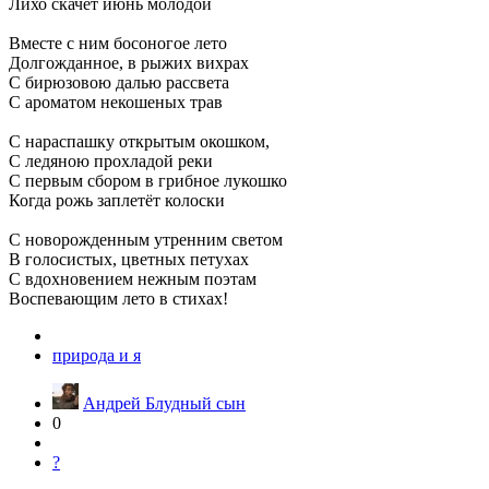
Лихо скачет июнь молодой
Вместе с ним босоногое лето
Долгожданное, в рыжих вихрах
С бирюзовою далью рассвета
С ароматом некошеных трав
С нараспашку открытым окошком,
С ледяною прохладой реки
С первым сбором в грибное лукошко
Когда рожь заплетёт колоски
С новорожденным утренним светом
В голосистых, цветных петухах
С вдохновением нежным поэтам
Воспевающим лето в стихах!
природа и я
Андрей Блудный сын
0
?