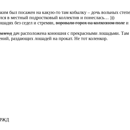
ким был посажен на какую-то там кобылку – дочь вольных степе
ался в местный подростковый коллектив и понеслась… )))
ошадях без седел и стремян,
воровали горох на колхозном поле
и 
фазенд
дач расположена конюшня с прекрасными лошадьми. Там 
дений, раздающих лошадей на прокат. Не тот коленкор.
а РЖД