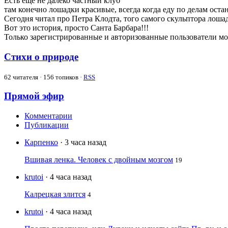
Есть ещё не далеко частный клуб
там конечно лошадки красивые, всегда когда еду по делам ост
Сегодня читал про Петра Клодта, того самого скульптора лоша
Вот это история, просто Санта Барбара!!!
Только зарегистрированные и авторизованные пользователи мо
Стихи о природе
62
читателя · 156 топиков ·
RSS
Прямой эфир
Комментарии
Публикации
Карпенко
· 3 часа назад
Вшивая ленка. Человек с двойным мозгом
19
krutoi
· 4 часа назад
Калрецкая злится
4
krutoi
· 4 часа назад