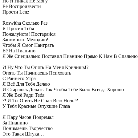
Но Я Никак Не Могу
Её Воспроизвести
Прости Lenz
Roswitha Сколько Раз
Я Просил Тебя
Пожалуйста! Постарайся
Запомнить Мелодию!
Чтобы Я Смог Наиграть
Её На Пианино
Я Же Специально Поставил Пианино Прямо К Нам В Спальню
?! Ну Что Ты Опять На Меня Кричишь!?
Опять Ты Начинаешь Психовать
С Раннего Утра
Я Всё Для Тебя Делаю
И Стараюсь Делать Так Чтобы Тебе Было Всегда Хорошо
Я Же Всё Ради Тебя
?! И Ты Опять Не Спал Всю Ночь!?
У Тебя Красные Опухшие Глаза
Я Пару Часов Подремал
За Пианино
Понимаешь Творчество
Это Такая Штука…