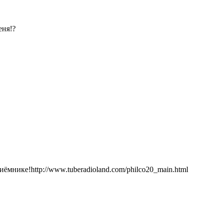
еня!?
мнике!http://www.tuberadioland.com/philco20_main.html