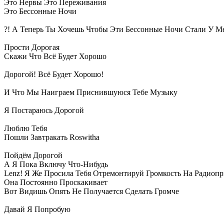
Это Нервы Это Переживания
Это Бессонные Ночи
?! А Теперь Ты Хочешь Чтобы Эти Бессонные Ночи Стали У М
Прости Дорогая
Скажи Что Всё Будет Хорошо
Дорогой! Всё Будет Хорошо!
И Что Мы Наиграем Приснившуюся Тебе Музыку
Я Постараюсь Дорогой
Люблю Тебя
Пошли Завтракать Roswitha
Пойдём Дорогой
А Я Пока Включу Что-Нибудь
Lenz! Я Же Просила Тебя Отремонтируй Громкость На Радиоприё
Она Постоянно Проскакивает
Вот Видишь Опять Не Получается Сделать Громче
Давай Я Попробую