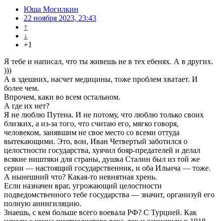
Юша Могилкин
22 ноября 2023, 23:43
↑
↓
+1
Я тебе и написал, что ты живешь не в тех ебенях. А в других.
)))
А в здешних, насчет медицины, тоже проблем хватает. И
более чем.
Впрочем, каки во всем остальном.
А где их нет?
Я не люблю Путена. И не потому, что люблю только своих
близких, а из-за того, что считаю его, мягко говоря,
человеком, занявшим не свое место со всеми оттуда
вытекающими. Это, вон, Иван Четвертый заботился о
целостности государства, хуячил бояр-предателей и делал
всякие ништяки для страны, душка Сталин был из той же
серии — настоящий государственник, и оба Ильича — тоже.
А нынешний что? Какая-то невнятная хрень.
Если назначен враг, угрожающий целостности
подведомственного тебе государства — значит, организуй его
полную аннигиляцию.
Знаешь, с кем больше всего воевала РФ? С Турцией. Как