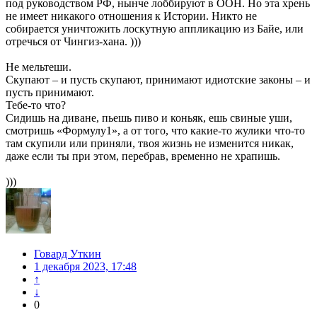
под руководством РФ, нынче лоббируют в ООН. Но эта хрень
не имеет никакого отношения к Истории. Никто не
собирается уничтожить лоскутную аппликацию из Байе, или
отречься от Чингиз-хана. )))
Не мельтеши.
Скупают – и пусть скупают, принимают идиотские законы – и
пусть принимают.
Тебе-то что?
Сидишь на диване, пьешь пиво и коньяк, ешь свиные уши,
смотришь «Формулу1», а от того, что какие-то жулики что-то
там скупили или приняли, твоя жизнь не изменится никак,
даже если ты при этом, перебрав, временно не храпишь.
)))
Говард Уткин
1 декабря 2023, 17:48
↑
↓
0