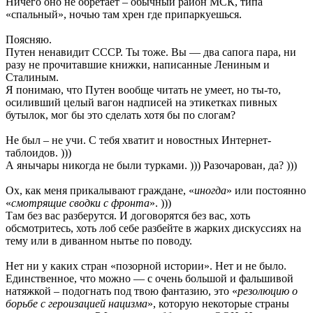
Ничего оно не обретает – обычный район МСК, типа
«спальный», ночью там хрен где припаркуешься.
Поясняю.
Путен ненавидит СССР. Ты тоже. Вы — два сапога пара, ни
разу не прочитавшие книжки, написанные Лениным и
Сталиным.
Я понимаю, что Путен вообще читать не умеет, но ты-то,
осиливший целый вагон надписей на этикетках пивных
бутылок, мог бы это сделать хотя бы по слогам?
Не был – не учи. С тебя хватит и новостных Интернет-
таблоидов. )))
А янычары никогда не были турками. ))) Разочарован, да? )))
Ох, как меня прикалывают граждане, «
иногда
» или постоянно
«
смотрящие сводки с фронта
». )))
Там без вас разберутся. И договорятся без вас, хоть
обсмотритесь, хоть лоб себе разбейте в жарких дискуссиях на
тему или в диванном нытье по поводу.
Нет ни у каких стран «позорной истории». Нет и не было.
Единственное, что можно — с очень большой и фальшивой
натяжкой – подогнать под твою фантазию, это «
резолюцию о
борьбе с героизацией нацизма
», которую некоторые страны