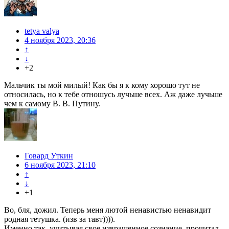
tetya valya
4 ноября 2023, 20:36
↑
↓
+2
Мальчик ты мой милый! Как бы я к кому хорошо тут не
относилась, но к тебе отношусь лучьше всех. Аж даже лучьше
чем к самому В. В. Путину.
Говард Уткин
6 ноября 2023, 21:10
↑
↓
+1
Во, бля, дожил. Теперь меня лютой ненавистью ненавидит
родная тетушка. (изв за тавт)))).
Именно так, учитывая свое извращенное сознание, прочитал