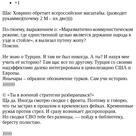
+1
Шас Ховрино обретает всероссийские масштабы. (разводит
рукамми)(почему 2 М – их две))))
По-твоему, выражением о: «Маразматично-коммунистическом
режиме, где единственной целью является держание народа в
узде и стойле», я вылизал путену жопу?
Поясни.
Не знаю о Турции. Я там не был никогда. А ты? И нахуя мне
учить её историю? Там щас все по другому. Турция со своими
нацэффектами далеко интегрирована в цивилизацию США и
Европы.
Янычары – образное обозначение турков. Сам учи историю.
))))))))
© «Ты в военной стратегии разбираешься?»
Ща да. Иногда смотрю сводки с фронта. Поэтому и говорю,
что ты застрял в прошлом и кремлевских фейках. Кремниевые
ружья против стрел. И сразу возникает диспропорция.
Но сводки СВО тебе без разницы, — пойду в библиотеку,
бересту полистаю.
))))))