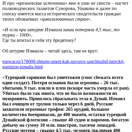
И про «
кремлевские источники
» мне в уши не свисти – насчет
полководческих талантов Суворова, Ушакова и далее по
списку имеется масса исторических свидетельств граждан
твоих обожаемых «
цивилизованных стран
».
«
И если при штурме Измаила наши потеряли 4,5 тыс, то
турки – 1000
».
Где ты впитал в себя эту бредятину?
Об штурме Измаила – читай здесь, там не врут:
topwar.ru/178008-shturm-smert-kak-suvorov-unichtozhil-tureckij-
garnizon-izmaila.html
«
Турецкий гарнизон был уничтожен (смог сбежать всего
один солдат). Потери османов были огромны – 26 тыс.
убитыми, 9 тыс. взяли в плен (вскоре часть умерла от ран).
Убитых было так много, что не было возможности их
похоронить. Пришлось сбрасывать тела в Дунай. Измаил
был очищен от трупов только через 6 дней. Русские
захватили огромные трофеи: 265 орудий, большое
количество боеприпасов, до 400 знамён, остатки турецкой
Дунайской флотилии – свыше 40 судов и паромов, богатую
добычу на сумму 10 млн. пиастров, тысячи лошадей.
Русские потери – свыше 4,5 тыс. человек (включая 400