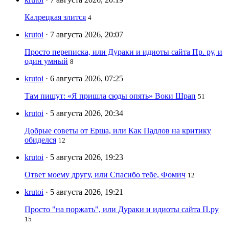
Калрецкая злится
4
krutoi
· 7 августа 2026, 20:07
Просто переписка, или Дураки и идиоты сайта Пр. ру, и
один умный
8
krutoi
· 6 августа 2026, 07:25
Там пишут: «Я пришла сюды опять» Воки Шрап
51
krutoi
· 5 августа 2026, 20:34
Добрые советы от Ерша, или Как Падлов на критику
обиделся
12
krutoi
· 5 августа 2026, 19:23
Ответ моему другу, или Спасибо тебе, Фомич
12
krutoi
· 5 августа 2026, 19:21
Просто "на поржать", или Дураки и идиоты сайта П.ру
15