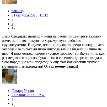
natakery
31 октября 2023, 11:32
↑
↓
+2
Этих бляццких пивнух у меня на раёне по две-три в каждом
доме, наливают какую-то херь мутную, работают
круглосуточно. Видимо, очень популярно среди граждан, хотя
очередей за сиськами пива никогда там не видела. Я пиво не
пью. Я пью молоко, самое вкусное продают во Вкусвилле, как
раз недавно открылся буквально в соседней двери от входа в
мою парадную
мой подъезд. А ещё там богический хумус с
вялеными памыдорками! Отвал
пизды
башки!
Говард Уткин
2 ноября 2023, 17:52
↑
↓