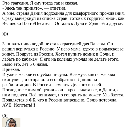
Это трагедия. Я ему тогда так и сказал.
«Здесь так принято», — ответил.
А мне, страна Дания подходила для комфортного проживания.
Сразу вычеркнул из списка стран, готовых гордится мной, как
Великово Паэто/Песателя. Остались Луна и Уран. Это другое.
))))
Запивать пиво водой не стало трагедией для Валеры. Он
решил вернуться в Россию. У него мама, где-то в подмосковье
живёт. Подруга из России. Хотел купить домик в Сочи, и
лабать по кабакам. Я его на коленях умолял не делать этого.
Было это, лет 5-6 назад.
Приехал.
И уже в маскве его уебал инсульт. Все музыканты масквы
скинулись, и отправили его обратно в Данию на
реабилитацию. В России – смерть. Диагноз врачей.
Последние с ним общения – он в кресле-каталке, в Дании, с
ним подруга. Всё понимает, но говорить не может. Улыбается.
Появляется в ФБ, что в России запрещено. Связь потеряна.
AVE, Йоптыть!!!
((((