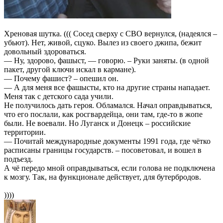
Хреновая шутка. ((( Сосед сверху с СВО вернулся, (надеялся –
убьют). Нет, живой, сцуко. Вылез из своего джипа, бежит
довольный здороваться.
— Ну, здорово, фашыст, — говорю. – Руки заняты. (в одной
пакет, другой ключи искал в кармане).
— Почему фашист? – опешил он.
— А для меня все фашысты, кто на другие страны нападает.
Меня так с детского сада учили.
Не получилось дать героя. Обламался. Начал оправдываться,
что его послали, как росгвардейца, они там, где-то в жопе
были. Не воевали. Но Луганск и Донецк – российские
территории.
— Почитай международные документы 1991 года, где чётко
расписаны границы государств. – посоветовал, и вошел в
подъезд.
А чё передо мной оправдываться, если голова не подключена
к мозгу. Так, на функционале действует, для бутербродов.
))))