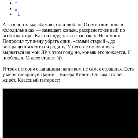
↑
↓
+1
А я ся не только абажаю, но и люблю. Отсутствие пива в
холодильниках — замещает коньяк, рассредоточенный по
всей квартире. Как на виду, так и в заначках. Не в моих.
Попросил тут жену убрать один, «самый старый», до
возвращения кента на родину. У него не получилось
вырваться на мой ДР в этом году, но, коньяк его дождется. Я
пообещал. Старее станет. )))
И твоя история с канацким напитком не самая страшная. Есть
у меня товарищ в Дании – Валера Килин. Он там сто лет
живёт. Классный гитарист: