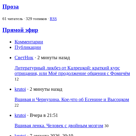
Проза
61
читатель · 329 топиков ·
RSS
Прямой эфир
Комментарии
Публикации
СветНик
· 2 минуты назад
Литературный ликбез от Калрецкой: краткий курс
отрицания, или Моё продолжение общения с Фомичём
12
krutoi
· 2 минуты назад
Вшивая и Чернухина. Кое-что об Есенине и Высоцком
22
krutoi
· Вчера в 21:51
Вшивая ленка. Человек с двойным мозгом
30
krutoi
· 7 августа 2026, 20:19