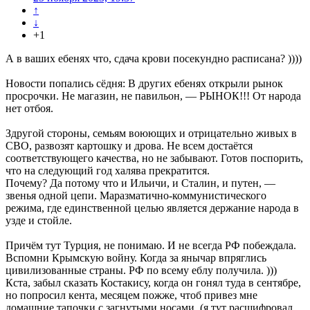
↑
↓
+1
А в ваших ебенях что, сдача крови посекундно расписана? ))))
Новости попались сёдня: В других ебенях открыли рынок
просрочки. Не магазин, не павильон, — РЫНОК!!! От народа
нет отбоя.
Здругой стороны, семьям воюющих и отрицательно живых в
СВО, развозят картошку и дрова. Не всем достаётся
соответствующего качества, но не забывают. Готов поспорить,
что на следующий год халява прекратится.
Почему? Да потому что и Ильичи, и Сталин, и путен, —
звенья одной цепи. Маразматично-коммунистического
режима, где единственной целью является держание народа в
узде и стойле.
Причём тут Турция, не понимаю. И не всегда РФ побеждала.
Вспомни Крымскую войну. Когда за янычар впряглись
цивилизованные страны. РФ по всему еблу получила. )))
Кста, забыл сказать Костакису, когда он гонял туда в сентябре,
но попросил кента, месяцем пожже, чтоб привез мне
домашние тапочки с загнутыми носами. (я тут расшифровал