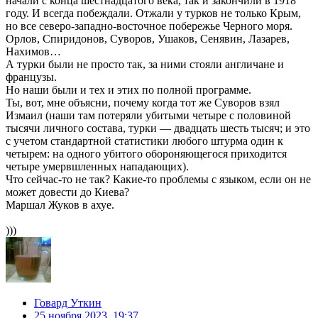
начали с конца шестнадцатого века, так и закончили в 1918
году. И всегда побеждали. Отжали у турков не только Крым,
но все северо-западно-восточное побережье Черного моря.
Орлов, Спиридонов, Суворов, Ушаков, Сенявин, Лазарев,
Нахимов…
А турки были не просто так, за ними стояли англичане и
французы.
Но наши были и тех и этих по полной программе.
Ты, вот, мне объясни, почему когда тот же Суворов взял
Измаил (наши там потеряли убитыми четыре с половиной
тысячи личного состава, турки — двадцать шесть тысяч; и это
с учетом стандартной статистики любого штурма один к
четырем: на одного убитого обороняющегося приходится
четыре умервшленных нападающих).
Что сейчас-то не так? Какие-то проблемы с языком, если он не
может довести до Киева?
Маршал Жуков в ахуе.
)))
Говард Уткин
25 ноября 2023, 19:37