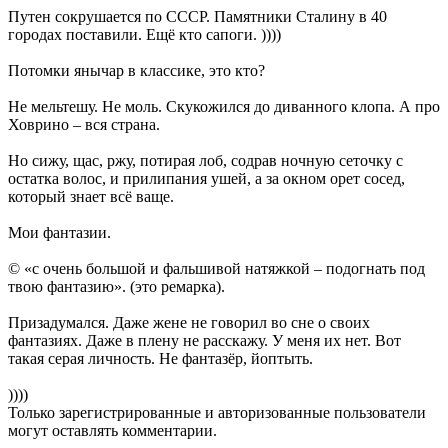
Путен сокрушается по СССР. Памятники Сталину в 40
городах поставили. Ещё кто сапоги. ))))
Потомки янычар в классике, это кто?
Не мельтешу. Не моль. Скукожился до диванного клопа. А про
Ховрино – вся страна.
Но сижу, щас, ржу, потирая лоб, содрав ночную сеточку с
остатка волос, и прилипания ушей, а за окном орет сосед,
который знает всё ваще.
Мои фантазии.
© «с очень большой и фальшивой натяжкой – подогнать под
твою фантазию». (это ремарка).
Призадумался. Даже жене не говорил во сне о своих
фантазиях. Даже в плену не расскажу. У меня их нет. Вот
такая серая личность. Не фантазёр, йоптыть.
))))
Только зарегистрированные и авторизованные пользователи
могут оставлять комментарии.