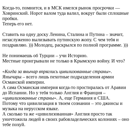
Когда-то, помнится, и в МСК имелся рынок просрочки —
Ховринский. Норот валом туда валил, вокруг были сплошные
пробки.
Теперь его нет.
Ставить на одну доску Ленина, Сталина и Путина – значит,
незаслуженно вылизывать путинскую жопу. С чем тебя и
поздравляю. ))) Молодец, раскрылся по полной программе. )))
Не понимаешь об Турции – учи Историю.
Местные проигрывали не только в Крымскую войну. И что?
«
Когда за янычар впряглись цивилизованные страны
».
Янычары – всего лишь пехотные подразделения армии
Османской империи.
А сама Османская империя когда-то простиралась от Аравии
до Испании. Но у тебя только Англия и Франция –
«
цивилизованные страны
». А, еще Германия и США.
Потому что цивилизация в твоем сознании – это джинсы и
музыка на нерусском языке.
А сколько та же «цивилизованная» Англия просто так
уничтожила людей в своих рабовладельческих колониях – оно
тебе похуй.