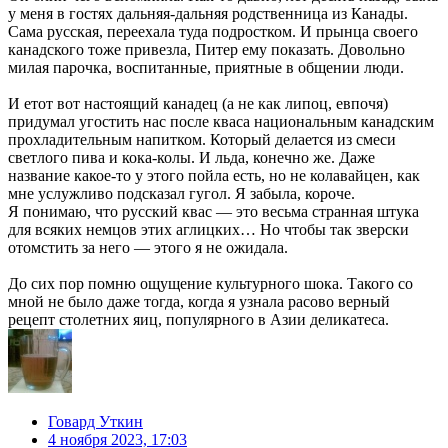
у меня в гостях дальняя-дальняя родственница из Канады.
Сама русская, переехала туда подростком. И прынца своего
канадского тоже привезла, Питер ему показать. Довольно
милая парочка, воспитанные, приятные в общении люди.
И етот вот настоящий канадец (а не как липоц, евпочя)
придумал угостить нас после кваса национальным канадским
прохладительным напитком. Который делается из смеси
светлого пива и кока-колы. И льда, конечно же. Даже
название какое-то у этого пойла есть, но не колавайцен, как
мне услужливо подсказал гугол. Я забыла, короче.
Я понимаю, что русский квас — это весьма странная штука
для всяких немцов этих аглицких… Но чтобы так зверски
отомстить за него — этого я не ожидала.
До сих пор помню ощущение культурного шока. Такого со
мной не было даже тогда, когда я узнала расово верный
рецепт столетних яиц, популярного в Азии деликатеса.
Говард Уткин
4 ноября 2023, 17:03