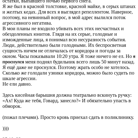
остатки, выпавшего ночью первого снега.
Я же был в красной толстовке, красной майке, в серых штанах
и желтых кедах. Для всех я выглядел репеллентом. Наверное,
поэтому, на невинный вопрос, в мой адрес вылился поток
агрессивного негатива.
В мои планы не входило убивать всех этих несчастных и
обездоленных юнитов. Глядя на их серые, голодные и
изможденные лица, я понимал всю несуразность события.
Люди, действительно были голодными. Их беспросветная
сущность ничем не отличалась от коридора и погоды за
окном. Часы показывали 10:20 утра. Я тоже ничего не ел. Но
я
проснулся
меня поднял будильник всего лишь 50 минут назад.
Я ещё даже не проснулся. Поэтому жрать особо не хотелось.
Сколько же голодали узники коридора, можно было судить по
шкале агрессии.
Не ели давно.
Здесь кисейная барышня должна театрально вскинуть ручку:
«Ах! Куда же тебя, Говард, занесло?» И обязательно упасть в
обморок.
(пожал плечами). Просто кровь приехал сдать в поликлинику.
))))