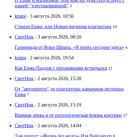
О Ерше и Калрецкой, или Как их дурь соседствует с
нашей "хлестаковщиной"
3
krutoi
· 3 августа 2026, 10:56
Страхи Ержа, или Новые видения плагиатора
19
СветНик
· 3 августа 2026, 08:20
Галиниада от Воки Шрапа. «Я опять сегодни здесь»
6
krutoi
· 2 августа 2026, 19:54
Как Ержь Падлов с прозарянами встречался
21
СветНик
· 2 августа 2026, 15:20
От "авторитета" до плагиатора: карьерная лестница
Ержа
7
СветНик
· 2 августа 2026, 15:19
Вшивая ленка и ее патологическая боязнь критики
27
СветНик
· 2 августа 2026, 14:04
Там пишут: «Жизнь без мозга» Изя Вайснегер
9