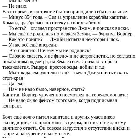
— Мы на месте?
— Не знаю.
В это время, в состояние бытия приводили себя остальные.
— Минус 854 года. – Сел за управление кораблём капитан.
Команда разбрелась по отсеку в своих заботах.
— То есть? – оглядел пространство Джим, в поисках виски.
— Мы ещё не родились по меркам Земли, — буркнул Ворнер.
— Как это понять? — ДжиБи испытал некоторый шок.
— У нас всё ещё впереди.
— Это понятно. Почему мы не родились?
— Сложно сказать, я не физио- и не астрогенетик, но согласно
показаниям олдметра, на Земле сейчас начало второго
тысячелетия. Рыцари, крестоносцы, войны и т.д.
— Мы так далеко улетели взад? – начал Джим опять искать
стоп-кран.
— Далеко.
— Нам не надо было, наверное, спать?
Капитан Ворнер удрученно посмотрел на горе-космонавта:
— Не надо было фейсом торговать, когда подписывал
контракт.
Болт ещё долго пытал капитана и других участников
экспедиции, что происходит в целом, но никто не дал ему
внятного ответа. Он совсем загрустил в отсутствии виски и
запрета на курение в космолете.