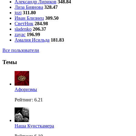
Александр Лириков
348.84
Лиза Биянова
328.47
jozi
311.80
Иван Близнец
309.50
СветНик
284.98
sladenko
206.37
zayac
196.99
Амалия Исильда
181.83
Все пользователи
Темы
Aфоризмы
Рейтинг: 6.21
Наша Кунсткамера