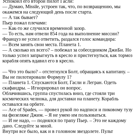
Успокоил его второй пилот Гасли:
— Думаю, Missile, устроен так, что, по возвращению, мы
окажемся на следующий день после старта.
— А так бывает?
Пьер пожал плечами:
— Как-то же случился временной зазор.
— То есть, нам отвели 854 года на выполнение миссии?
Француз не успел ответить, раздался голос командира:
— Всем занять свои места. Планета 1.
— А сколько их всего? – побежал за собеседником ДжиБи. Но
только успел запрыгнуть в кресло и пристегнуться, как тормоз
корабля опять вдавил его в кресло.
— Что это было? – отстегнулся Болт, обращаясь к капитану. –
Вы не пилотировали Формулу 1?
— Планета 1. Спускаются Болт, Гасли и Легран. Одеть
скафандры. – Игнорировал он вопрос.
Облачившись, группа спустилась вниз, где стояли три
космических челнока, для доставки на планету. Корабль
оставался на орбите.
— Ace of Spades, — провел рукой по надписи и пиковому тузу
на фюзеляже Джим. – Я не умею им пользоваться.
— И не надо, — поднялся по трапу Пьер. – Это не каждому
дано. Следуйте за мной.
Внутри все было, как и в головном звездолете. Пульт