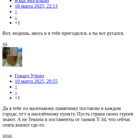
Юша Могилкин
18 марта 2025, 22:13
↑
↓
+1
Вот, видишь, авось и я тебе пригодился, а ты все ругался.
)))
Говард Уткин
19 марта 2025, 20:55
↑
↓
+1
Да я тебе по маленькому памятнику поставлю в каждом
городе, пгт и населённому пункту. Пусть страна своих героев
знают. А не Текина и постаменты от танков Т-34, что сейчас
опять воюют где-то.
))))))