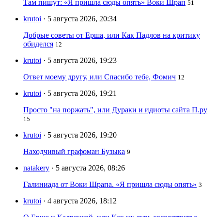
Там пишут: «Я пришла сюды опять» Воки Шрап
51
krutoi
· 5 августа 2026, 20:34
Добрые советы от Ерша, или Как Падлов на критику
обиделся
12
krutoi
· 5 августа 2026, 19:23
Ответ моему другу, или Спасибо тебе, Фомич
12
krutoi
· 5 августа 2026, 19:21
Просто "на поржать", или Дураки и идиоты сайта П.ру
15
krutoi
· 5 августа 2026, 19:20
Находчивый графоман Бузыка
9
natakery
· 5 августа 2026, 08:26
Галиниада от Воки Шрапа. «Я пришла сюды опять»
3
krutoi
· 4 августа 2026, 18:12