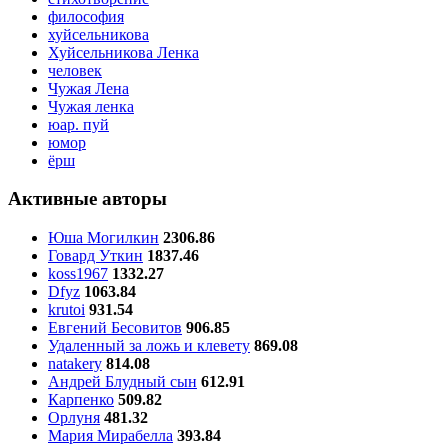
философия
хуйсельникова
Хуйсельникова Ленка
человек
Чужая Лена
Чужая ленка
юар. пуй
юмор
ёрш
Активные авторы
Юша Могилкин
2306.86
Говард Уткин
1837.46
koss1967
1332.27
Dfyz
1063.84
krutoi
931.54
Евгений Бесовитов
906.85
Удаленный за ложь и клевету
869.08
natakery
814.08
Андрей Блудный сын
612.91
Карпенко
509.82
Орлуня
481.32
Мария Мирабелла
393.84