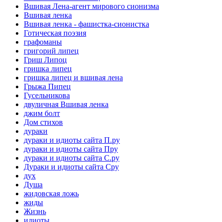
Вшивая Лена-агент мирового сионизма
Вшивая ленка
Вшивая ленка - фашистка-сионистка
Готическая поэзия
графоманы
григорий липец
Гриш Липоц
гришка липец
гришка липец и вшивая лена
Грыжа Пипец
Гусельникова
двуличная Вшивая ленка
джим болт
Дом стихов
дураки
дураки и идиоты сайта П.ру
дураки и идиоты сайта Пру
дураки и идиоты сайта С.ру
Дураки и идиоты сайта Сру
дух
Душа
жидовская ложь
жиды
Жизнь
идиоты