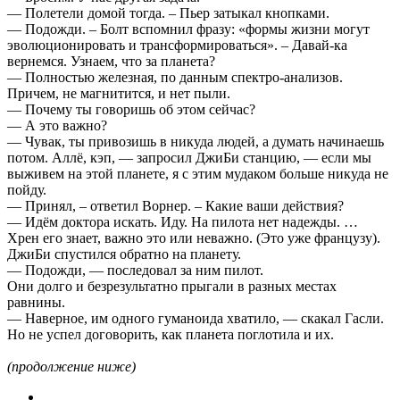
— Полетели домой тогда. – Пьер затыкал кнопками.
— Подожди. – Болт вспомнил фразу: «формы жизни могут
эволюционировать и трансформироваться». – Давай-ка
вернемся. Узнаем, что за планета?
— Полностью железная, по данным спектро-анализов.
Причем, не магнитится, и нет пыли.
— Почему ты говоришь об этом сейчас?
— А это важно?
— Чувак, ты привозишь в никуда людей, а думать начинаешь
потом. Аллё, кэп, — запросил ДжиБи станцию, — если мы
выживем на этой планете, я с этим мудаком больше никуда не
пойду.
— Принял, – ответил Ворнер. – Какие ваши действия?
— Идём доктора искать. Иду. На пилота нет надежды. …
Хрен его знает, важно это или неважно. (Это уже французу).
ДжиБи спустился обратно на планету.
— Подожди, — последовал за ним пилот.
Они долго и безрезультатно прыгали в разных местах
равнины.
— Наверное, им одного гуманоида хватило, — скакал Гасли.
Но не успел договорить, как планета поглотила и их.
(продолжение ниже)