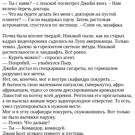
— Ты с нами? – с опаской посмотрел ДжиБи вниз. – Нам
велено беречь доктора.
— Что вы будете делать без меня с доктором на пустой
планете? — Гасли выдержал паузу. Затем, растолкав
астронавтов, спустился по лестнице. – Come on, мазафака.
Почва была вполне твердой. Никакой пыли, как на старых
кадрах видеохроники садились на Луну американцы. Только
темно. Далеко за горизонтом светили звёзды. Никакой
растительности и ландшафта. Всё ровно.
— Курить можно? – спросил агент.
— Попробуй, — улыбнулся Пьер.
ДжиБи достал из спецкармана сигареты, но гермошлем
разрушил все мечты.
Нет, он, конечно, мог и внутри скафандра покурить …
В бытность свою маленьким папуасом, (зачеркнуто), афро-
африканцем, чудил со своим дрессированным крокодилом
Лакостой на потеху всей деревни. Рептилия его проглатывала,
а он вылезал живым через заднепроходное отверстие. То есть,
умел группироваться в нужном месте.
Мог и в углу скафандра покурить, скукожившись. Вот только
не было вытяжки наружу.
— Понял. Что дальше?
— Ты — Командор, командуй.
Джим Болт оглядел темноту и пустошь.