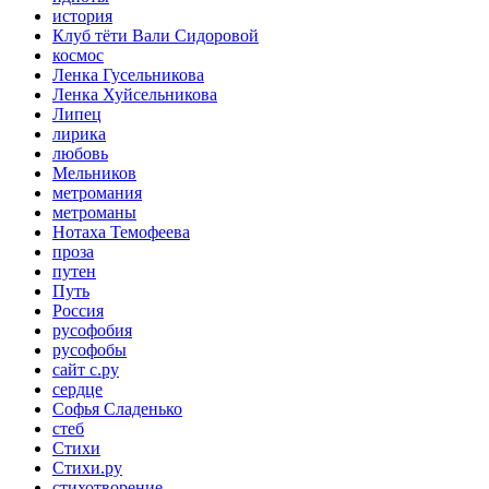
история
Клуб тёти Вали Сидоровой
космос
Ленка Гусельникова
Ленка Хуйсельникова
Липец
лирика
любовь
Мельников
метромания
метроманы
Нотаха Темофеева
проза
путен
Путь
Россия
русофобия
русофобы
сайт с.ру
сердце
Софья Сладенько
стеб
Стихи
Стихи.ру
стихотворение