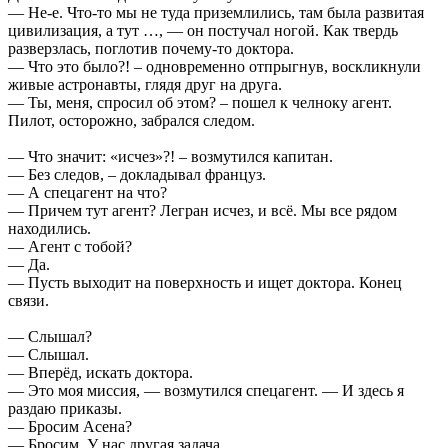
— Не-е. Что-то мы не туда приземлились, там была развитая
цивилизация, а тут …, — он постучал ногой. Как твердь
разверзлась, поглотив почему-то доктора.
— Что это было?! – одновременно отпрыгнув, воскликнули
живые астронавты, глядя друг на друга.
— Ты, меня, спросил об этом? – пошел к челноку агент.
Пилот, осторожно, забрался следом.
— Что значит: «исчез»?! – возмутился капитан.
— Без следов, – докладывал француз.
— А спецагент на что?
— Причем тут агент? Легран исчез, и всё. Мы все рядом
находились.
— Агент с тобой?
— Да.
— Пусть выходит на поверхность и ищет доктора. Конец
связи.
— Слышал?
— Слышал.
— Вперёд, искать доктора.
— Это моя миссия, — возмутился спецагент. — И здесь я
раздаю приказы.
— Бросим Асена?
— Бросим. У нас другая задача.