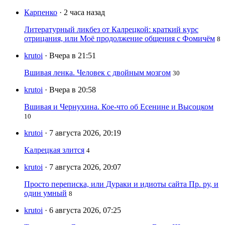
Карпенко
· 2 часа назад
Литературный ликбез от Калрецкой: краткий курс
отрицания, или Моё продолжение общения с Фомичём
8
krutoi
· Вчера в 21:51
Вшивая ленка. Человек с двойным мозгом
30
krutoi
· Вчера в 20:58
Вшивая и Чернухина. Кое-что об Есенине и Высоцком
10
krutoi
· 7 августа 2026, 20:19
Калрецкая злится
4
krutoi
· 7 августа 2026, 20:07
Просто переписка, или Дураки и идиоты сайта Пр. ру, и
один умный
8
krutoi
· 6 августа 2026, 07:25