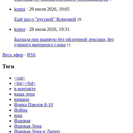
krutoi
· 29 июля 2026, 19:05
Ещё раз о "русской" Корецкой
29
krutoi
· 28 июля 2026, 19:31
Баллада про вшивую без обсценной лексики, без
единого матерного слова
11
Весь эфир
·
RSS
Теги
<cut>
<h4></h4>
в контакте
ваша лена
вимана
Вовка Павлов 8-10
Война
вша
Вшивая
Вшивая Лена
Вшивая Лена и Липец