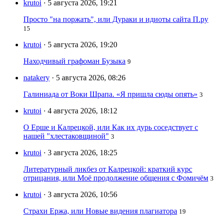
krutoi
· 5 августа 2026, 19:21
Просто "на поржать", или Дураки и идиоты сайта П.ру
15
krutoi
· 5 августа 2026, 19:20
Находчивый графоман Бузыка
9
natakery
· 5 августа 2026, 08:26
Галиниада от Воки Шрапа. «Я пришла сюды опять»
3
krutoi
· 4 августа 2026, 18:12
О Ерше и Калрецкой, или Как их дурь соседствует с
нашей "хлестаковщиной"
3
krutoi
· 3 августа 2026, 18:25
Литературный ликбез от Калрецкой: краткий курс
отрицания, или Моё продолжение общения с Фомичём
3
krutoi
· 3 августа 2026, 10:56
Страхи Ержа, или Новые видения плагиатора
19