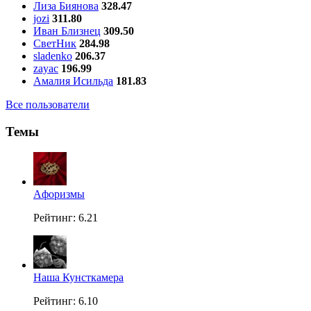
Лиза Биянова
328.47
jozi
311.80
Иван Близнец
309.50
СветНик
284.98
sladenko
206.37
zayac
196.99
Амалия Исильда
181.83
Все пользователи
Темы
Aфоризмы
Рейтинг: 6.21
Наша Кунсткамера
Рейтинг: 6.10