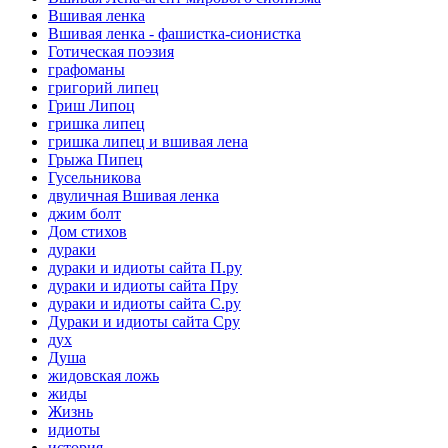
Вшивая ленка
Вшивая ленка - фашистка-сионистка
Готическая поэзия
графоманы
григорий липец
Гриш Липоц
гришка липец
гришка липец и вшивая лена
Грыжа Пипец
Гусельникова
двуличная Вшивая ленка
джим болт
Дом стихов
дураки
дураки и идиоты сайта П.ру
дураки и идиоты сайта Пру
дураки и идиоты сайта С.ру
Дураки и идиоты сайта Сру
дух
Душа
жидовская ложь
жиды
Жизнь
идиоты
история