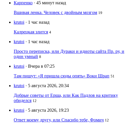
Карпенко
· 45 минут назад
Вшивая ленка. Человек с двойным мозгом
19
krutoi
· 1 час назад
Калрецкая злится
4
krutoi
· 1 час назад
Просто переписка, или Дураки и идиоты сайта Пр. ру, и
один умный
8
krutoi
· Вчера в 07:25
Там пишут: «Я пришла сюды опять» Воки Шрап
51
krutoi
· 5 августа 2026, 20:34
Добрые советы от Ерша, или Как Падлов на критику
обиделся
12
krutoi
· 5 августа 2026, 19:23
Ответ моему другу, или Спасибо тебе, Фомич
12