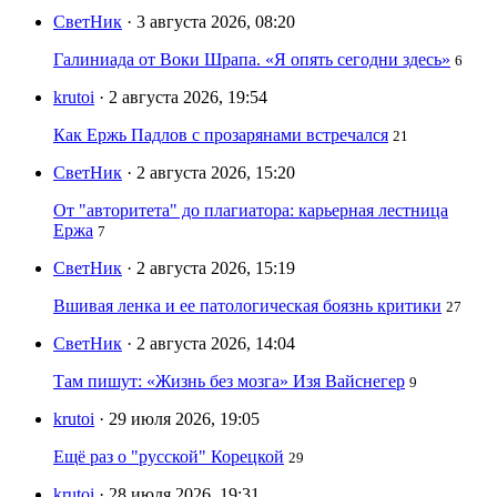
СветНик
· 3 августа 2026, 08:20
Галиниада от Воки Шрапа. «Я опять сегодни здесь»
6
krutoi
· 2 августа 2026, 19:54
Как Ержь Падлов с прозарянами встречался
21
СветНик
· 2 августа 2026, 15:20
От "авторитета" до плагиатора: карьерная лестница
Ержа
7
СветНик
· 2 августа 2026, 15:19
Вшивая ленка и ее патологическая боязнь критики
27
СветНик
· 2 августа 2026, 14:04
Там пишут: «Жизнь без мозга» Изя Вайснегер
9
krutoi
· 29 июля 2026, 19:05
Ещё раз о "русской" Корецкой
29
krutoi
· 28 июля 2026, 19:31