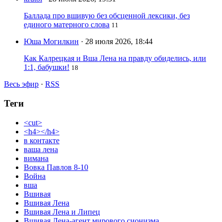
Баллада про вшивую без обсценной лексики, без
единого матерного слова
11
Юша Могилкин
· 28 июля 2026, 18:44
Как Калрецкая и Вша Лена на правду обиделись, или
1:1, бабушки!
18
Весь эфир
·
RSS
Теги
<cut>
<h4></h4>
в контакте
ваша лена
вимана
Вовка Павлов 8-10
Война
вша
Вшивая
Вшивая Лена
Вшивая Лена и Липец
Вшивая Лена-агент мирового сионизма