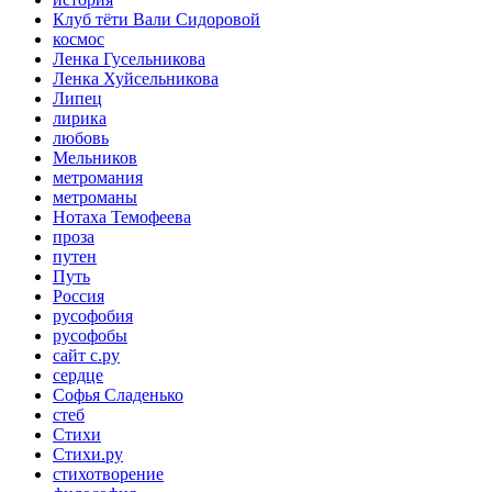
Клуб тёти Вали Сидоровой
космос
Ленка Гусельникова
Ленка Хуйсельникова
Липец
лирика
любовь
Мельников
метромания
метроманы
Нотаха Темофеева
проза
путен
Путь
Россия
русофобия
русофобы
сайт с.ру
сердце
Софья Сладенько
стеб
Стихи
Стихи.ру
стихотворение