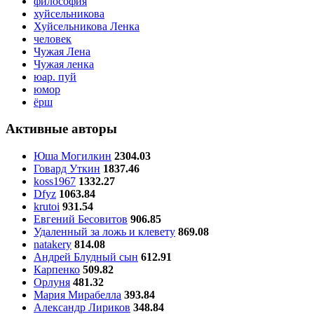
философия
хуйсельникова
Хуйсельникова Ленка
человек
Чужая Лена
Чужая ленка
юар. пуй
юмор
ёрш
Активные авторы
Юша Могилкин
2304.03
Говард Уткин
1837.46
koss1967
1332.27
Dfyz
1063.84
krutoi
931.54
Евгений Бесовитов
906.85
Удаленный за ложь и клевету
869.08
natakery
814.08
Андрей Блудный сын
612.91
Карпенко
509.82
Орлуня
481.32
Мария Мирабелла
393.84
Александр Лириков
348.84