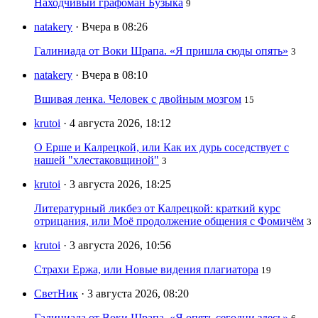
Находчивый графоман Бузыка
9
natakery
· Вчера в 08:26
Галиниада от Воки Шрапа. «Я пришла сюды опять»
3
natakery
· Вчера в 08:10
Вшивая ленка. Человек с двойным мозгом
15
krutoi
· 4 августа 2026, 18:12
О Ерше и Калрецкой, или Как их дурь соседствует с
нашей "хлестаковщиной"
3
krutoi
· 3 августа 2026, 18:25
Литературный ликбез от Калрецкой: краткий курс
отрицания, или Моё продолжение общения с Фомичём
3
krutoi
· 3 августа 2026, 10:56
Страхи Ержа, или Новые видения плагиатора
19
СветНик
· 3 августа 2026, 08:20
Галиниада от Воки Шрапа. «Я опять сегодни здесь»