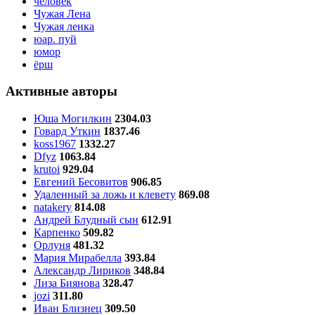
человек
Чужая Лена
Чужая ленка
юар. пуй
юмор
ёрш
Активные авторы
Юша Могилкин
2304.03
Говард Уткин
1837.46
koss1967
1332.27
Dfyz
1063.84
krutoi
929.04
Евгений Бесовитов
906.85
Удаленный за ложь и клевету
869.08
natakery
814.08
Андрей Блудный сын
612.91
Карпенко
509.82
Орлуня
481.32
Мария Мирабелла
393.84
Александр Лириков
348.84
Лиза Биянова
328.47
jozi
311.80
Иван Близнец
309.50