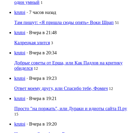
один умный
1
krutoi
· 7 часов назад
Там пишут: «Я пришла сюды опять» Воки Шрап
51
krutoi
· Вчера в 21:48
Калрецкая злится
3
krutoi
· Вчера в 20:34
Добрые советы от Ерша, или Как Падлов на критику
обиделся
12
krutoi
· Вчера в 19:23
Ответ моему другу, или Спасибо тебе, Фомич
12
krutoi
· Вчера в 19:21
Просто "на поржать", или Дураки и идиоты сайта П.ру
15
krutoi
· Вчера в 19:20