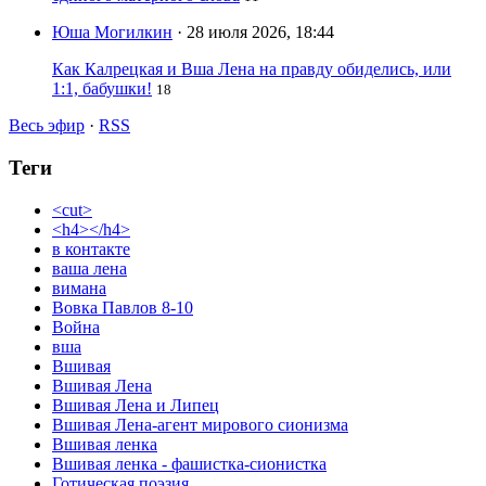
Юша Могилкин
· 28 июля 2026, 18:44
Как Калрецкая и Вша Лена на правду обиделись, или
1:1, бабушки!
18
Весь эфир
·
RSS
Теги
<cut>
<h4></h4>
в контакте
ваша лена
вимана
Вовка Павлов 8-10
Война
вша
Вшивая
Вшивая Лена
Вшивая Лена и Липец
Вшивая Лена-агент мирового сионизма
Вшивая ленка
Вшивая ленка - фашистка-сионистка
Готическая поэзия