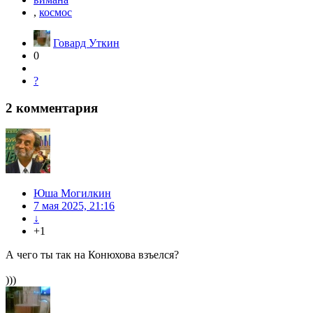
,
космос
Говард Уткин
0
?
2
комментария
Юша Могилкин
7 мая 2025, 21:16
↓
+1
А чего ты так на Конюхова взъелся?
)))