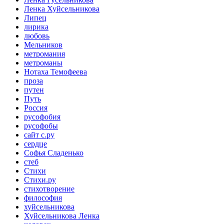
Ленка Хуйсельникова
Липец
лирика
любовь
Мельников
метромания
метроманы
Нотаха Темофеева
проза
путен
Путь
Россия
русофобия
русофобы
сайт с.ру
сердце
Софья Сладенько
стеб
Стихи
Стихи.ру
стихотворение
философия
хуйсельникова
Хуйсельникова Ленка