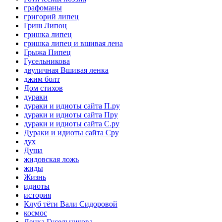
графоманы
григорий липец
Гриш Липоц
гришка липец
гришка липец и вшивая лена
Грыжа Пипец
Гусельникова
двуличная Вшивая ленка
джим болт
Дом стихов
дураки
дураки и идиоты сайта П.ру
дураки и идиоты сайта Пру
дураки и идиоты сайта С.ру
Дураки и идиоты сайта Сру
дух
Душа
жидовская ложь
жиды
Жизнь
идиоты
история
Клуб тёти Вали Сидоровой
космос
Ленка Гусельникова