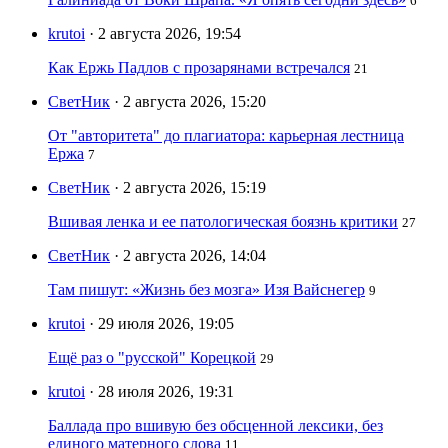
6
krutoi
· 2 августа 2026, 19:54
Как Ержь Падлов с прозарянами встречался
21
СветНик
· 2 августа 2026, 15:20
От "авторитета" до плагиатора: карьерная лестница
Ержа
7
СветНик
· 2 августа 2026, 15:19
Вшивая ленка и ее патологическая боязнь критики
27
СветНик
· 2 августа 2026, 14:04
Там пишут: «Жизнь без мозга» Изя Вайснегер
9
krutoi
· 29 июля 2026, 19:05
Ещё раз о "русской" Корецкой
29
krutoi
· 28 июля 2026, 19:31
Баллада про вшивую без обсценной лексики, без
единого матерного слова
11