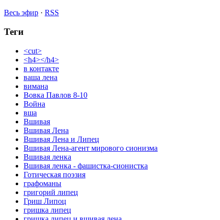
Весь эфир
·
RSS
Теги
<cut>
<h4></h4>
в контакте
ваша лена
вимана
Вовка Павлов 8-10
Война
вша
Вшивая
Вшивая Лена
Вшивая Лена и Липец
Вшивая Лена-агент мирового сионизма
Вшивая ленка
Вшивая ленка - фашистка-сионистка
Готическая поэзия
графоманы
григорий липец
Гриш Липоц
гришка липец
гришка липец и вшивая лена