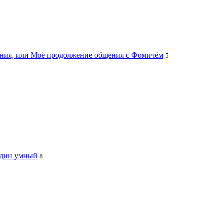
цания, или Моё продолжение общения с Фомичём
5
 один умный
8