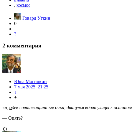
,
космос
Говард Уткин
0
?
2
комментария
Юша Могилкин
7 мая 2025, 21:25
↓
+1
«
и,
о
дев солнцезащитные очки, двинулся вдоль улицы к останов
— Опять?
)))