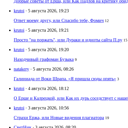
Добрые советы от Ерша, или Как Падлов на критику оби
krutoi
· 5 августа 2026, 19:23
Ответ моему другу, или Спасибо тебе, Фомич
12
krutoi
· 5 августа 2026, 19:21
Просто "на поржать", или Дураки и идиоты сайта П.ру
15
krutoi
· 5 августа 2026, 19:20
Находчивый графоман Бузыка
9
natakery
· 5 августа 2026, 08:26
Галиниада от Воки Шрапа. «Я пришла сюды опять»
3
krutoi
· 4 августа 2026, 18:12
О Ерше и Калрецкой, или Как их дурь соседствует с наш
krutoi
· 3 августа 2026, 10:56
Страхи Ержа, или Новые видения плагиатора
19
СветНик
· 3 августа 2026, 08:20