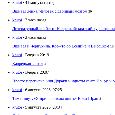
krutoi
· 41 минута назад
Вшивая ленка. Человек с двойным мозгом
30
krutoi
· 2 часа назад
Литературный ликбез от Калрецкой: краткий курс отри
krutoi
· 2 часа назад
Вшивая и Чернухина. Кое-что об Есенине и Высоцком
10
krutoi
· Вчера в 20:19
Калрецкая злится
4
krutoi
· Вчера в 20:07
Просто переписка, или Дураки и идиоты сайта Пр. ру, и
krutoi
· 6 августа 2026, 07:25
Там пишут: «Я пришла сюды опять» Воки Шрап
51
krutoi
· 5 августа 2026, 20:34