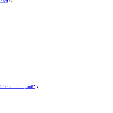
делся
12
ей "хлестаковщиной"
3