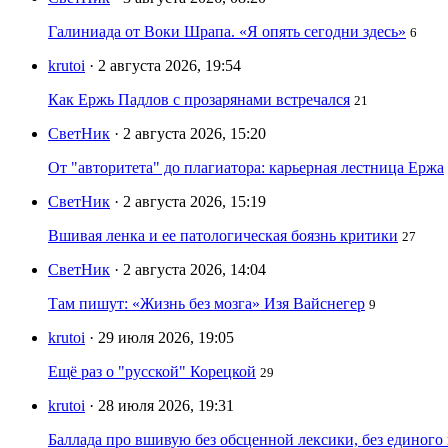
Галиниада от Воки Шрапа. «Я опять сегодни здесь»
6
krutoi
· 2 августа 2026, 19:54
Как Ержь Падлов с прозарянами встречался
21
СветНик
· 2 августа 2026, 15:20
От "авторитета" до плагиатора: карьерная лестница Ержа
СветНик
· 2 августа 2026, 15:19
Вшивая ленка и ее патологическая боязнь критики
27
СветНик
· 2 августа 2026, 14:04
Там пишут: «Жизнь без мозга» Изя Вайснегер
9
krutoi
· 29 июля 2026, 19:05
Ещё раз о "русской" Корецкой
29
krutoi
· 28 июля 2026, 19:31
Баллада про вшивую без обсценной лексики, без единого