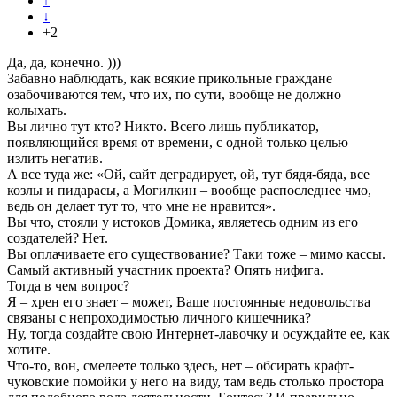
↑
↓
+2
Да, да, конечно. )))
Забавно наблюдать, как всякие прикольные граждане
озабочиваются тем, что их, по сути, вообще не должно
колыхать.
Вы лично тут кто? Никто. Всего лишь публикатор,
появляющийся время от времени, с одной только целью –
излить негатив.
А все туда же: «Ой, сайт деградирует, ой, тут бядя-бяда, все
козлы и пидарасы, а Могилкин – вообще распоследнее чмо,
ведь он делает тут то, что мне не нравится».
Вы что, стояли у истоков Домика, являетесь одним из его
создателей? Нет.
Вы оплачиваете его существование? Таки тоже – мимо кассы.
Самый активный участник проекта? Опять нифига.
Тогда в чем вопрос?
Я – хрен его знает – может, Ваше постоянные недовольства
связаны с непроходимостью личного кишечника?
Ну, тогда создайте свою Интернет-лавочку и осуждайте ее, как
хотите.
Что-то, вон, смелеете только здесь, нет – обсирать крафт-
чуковские помойки у него на виду, там ведь столько простора