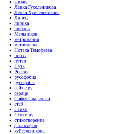
космос
Ленка Гусельникова
Ленка Хуйсельникова
Липец
лирика
любовь
Мельников
метромания
метроманы
Нотаха Темофеева
проза
путен
Путь
Россия
русофобия
русофобы
сайт с.ру
сердце
Софья Сладенько
стеб
Стихи
Стихи.ру
стихотворение
философия
хуйсельникова