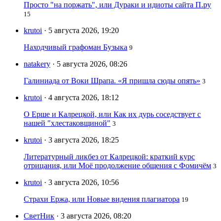
Просто "на поржать", или Дураки и идиоты сайта П.ру
15
krutoi
· 5 августа 2026, 19:20
Находчивый графоман Бузыка
9
natakery
· 5 августа 2026, 08:26
Галиниада от Воки Шрапа. «Я пришла сюды опять»
3
krutoi
· 4 августа 2026, 18:12
О Ерше и Калрецкой, или Как их дурь соседствует с
нашей "хлестаковщиной"
3
krutoi
· 3 августа 2026, 18:25
Литературный ликбез от Калрецкой: краткий курс
отрицания, или Моё продолжение общения с Фомичём
3
krutoi
· 3 августа 2026, 10:56
Страхи Ержа, или Новые видения плагиатора
19
СветНик
· 3 августа 2026, 08:20