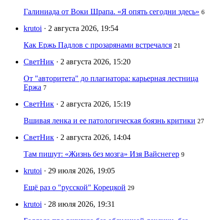
Галиниада от Воки Шрапа. «Я опять сегодни здесь»
6
krutoi
· 2 августа 2026, 19:54
Как Ержь Падлов с прозарянами встречался
21
СветНик
· 2 августа 2026, 15:20
От "авторитета" до плагиатора: карьерная лестница
Ержа
7
СветНик
· 2 августа 2026, 15:19
Вшивая ленка и ее патологическая боязнь критики
27
СветНик
· 2 августа 2026, 14:04
Там пишут: «Жизнь без мозга» Изя Вайснегер
9
krutoi
· 29 июля 2026, 19:05
Ещё раз о "русской" Корецкой
29
krutoi
· 28 июля 2026, 19:31