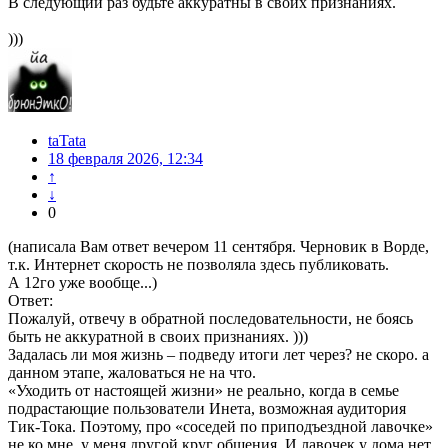
В следующий раз будьте аккуратны в своих признаниях.
)))
taTata
18 февраля 2026, 12:34
↑
↓
0
(написала Вам ответ вечером 11 сентября. Черновик в Ворде,
т.к. Интернет скорость не позволяла здесь публиковать.
А 12го уже вообще...)
Ответ:
Пожалуй, отвечу в обратной последовательности, не боясь
быть не аккуратной в своих признаниях. )))
Задалась ли моя жизнь – подведу итоги лет через? не скоро. а
данном этапе, жаловаться не на что.
«Уходить от настоящей жизни» не реально, когда в семье
подрастающие пользователи Инета, возможная аудитория
Тик-Тока. Поэтому, про «соседей по приподъездной лавочке»
не ко мне, у меня другой круг общения. И лавочек у дома нет.