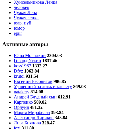
Хуйсельникова Ленка
человек
Чужая Лена
Чужая ленка
юар. пуй
юмор
ёрш
Активные авторы
Юша Могилкин
2304.03
Говард Уткин
1837.46
koss1967
1332.27
Dfyz
1063.84
krutoi
931.54
Евгений Бесовитов
906.85
Удаленный за ложь и клевету
869.08
natakery
814.08
Андрей Блудный сын
612.91
Карпенко
509.82
Орлуня
481.32
Мария Мирабелла
393.84
Александр Лириков
348.84
Лиза Биянова
328.47
jozi
311.80