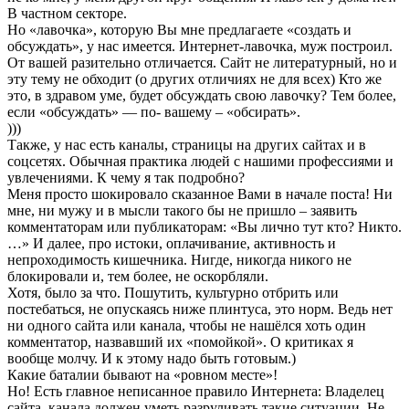
В частном секторе.
Но «лавочка», которую Вы мне предлагаете «создать и
обсуждать», у нас имеется. Интернет-лавочка, муж построил.
От вашей разительно отличается. Сайт не литературный, но и
эту тему не обходит (о других отличиях не для всех) Кто же
это, в здравом уме, будет обсуждать свою лавочку? Тем более,
если «обсуждать» — по- вашему – «обсирать».
)))
Также, у нас есть каналы, страницы на других сайтах и в
соцсетях. Обычная практика людей с нашими профессиями и
увлечениями. К чему я так подробно?
Меня просто шокировало сказанное Вами в начале поста! Ни
мне, ни мужу и в мысли такого бы не пришло – заявить
комментаторам или публикаторам: «Вы лично тут кто? Никто.
…» И далее, про истоки, оплачивание, активность и
непроходимость кишечника. Нигде, никогда никого не
блокировали и, тем более, не оскорбляли.
Хотя, было за что. Пошутить, культурно отбрить или
постебаться, не опускаясь ниже плинтуса, это норм. Ведь нет
ни одного сайта или канала, чтобы не нашёлся хоть один
комментатор, назвавший их «помойкой». О критиках я
вообще молчу. И к этому надо быть готовым.)
Какие баталии бывают на «ровном месте»!
Но! Есть главное неписанное правило Интернета: Владелец
сайта, канала должен уметь разруливать такие ситуации. Не