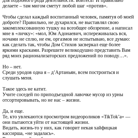
для подобного рода деятельности. Боитесь? И правильно
делаете – там мигом сметут любой шаг «против».
Чтобы сделал каждый воспитанный человек, памятуя об моей
доброте? Правильно, не духарился, не выставлял свою
закомплексованную тушку на всеобщее обозрение, а написал
мне в «личку»: «мол, Юм Адонаевич, испереживалась вся,
ночами не сплю, не ем, оргазмов не испытываю, все думаю:
как сделать так, чтобы Дом Стихов засверкал еще более
яркими красками. Разрешите великодушно представить Вам
ряд моих рационализаторских предложений по поводу…».
Но – нет.
Среди уродов одна я – д’Артаньян, всем построиться и
слушать меня.
Такое здесь не катит.
Учите соседей по приподъездной лавочке мусор из урны
отсортировывать, но не нас – жизни.
Да, и еще.
Те, кто увлекаются просмотром видеороликов «TikTok’а» —
они пытаются уйти от настоящей жизни.
Видать, жизнь-то у них, как говорит некая хайфицкая
кассирша, «не задалась».