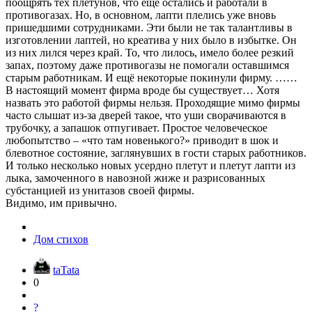
поощрять тех плетунов, что ещё остались и работали в
противогазах. Но, в основном, лапти плелись уже вновь
пришедшими сотрудниками. Эти были не так талантливы в
изготовлении лаптей, но креатива у них было в избытке. Он
из них лился через край. То, что лилось, имело более резкий
запах, поэтому даже противогазы не помогали оставшимся
старым работникам. И ещё некоторые покинули фирму. ……
В настоящий момент фирма вроде бы существует… Хотя
назвать это работой фирмы нельзя. Проходящие мимо фирмы
часто слышат из-за дверей такое, что уши сворачиваются в
трубочку, а запашок отпугивает. Простое человеческое
любопытство – «что там новенького?» приводит в шок и
блевотное состояние, заглянувших в гости старых работников.
И только несколько новых усердно плетут и плетут лапти из
лыка, замоченного в навозной жиже и разрисованных
субстанцией из унитазов своей фирмы.
Видимо, им привычно.
Дом стихов
taTata
0
?