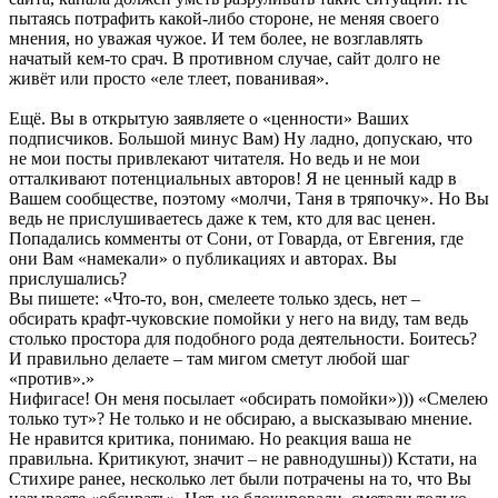
пытаясь потрафить какой-либо стороне, не меняя своего
мнения, но уважая чужое. И тем более, не возглавлять
начатый кем-то срач. В противном случае, сайт долго не
живёт или просто «еле тлеет, пованивая».
Ещё. Вы в открытую заявляете о «ценности» Ваших
подписчиков. Большой минус Вам) Ну ладно, допускаю, что
не мои посты привлекают читателя. Но ведь и не мои
отталкивают потенциальных авторов! Я не ценный кадр в
Вашем сообществе, поэтому «молчи, Таня в тряпочку». Но Вы
ведь не прислушиваетесь даже к тем, кто для вас ценен.
Попадались комменты от Сони, от Говарда, от Евгения, где
они Вам «намекали» о публикациях и авторах. Вы
прислушались?
Вы пишете: «Что-то, вон, смелеете только здесь, нет –
обсирать крафт-чуковские помойки у него на виду, там ведь
столько простора для подобного рода деятельности. Боитесь?
И правильно делаете – там мигом сметут любой шаг
«против».»
Нифигасе! Он меня посылает «обсирать помойки»))) «Смелею
только тут»? Не только и не обсираю, а высказываю мнение.
Не нравится критика, понимаю. Но реакция ваша не
правильна. Критикуют, значит – не равнодушны)) Кстати, на
Стихире ранее, несколько лет были потрачены на то, что Вы