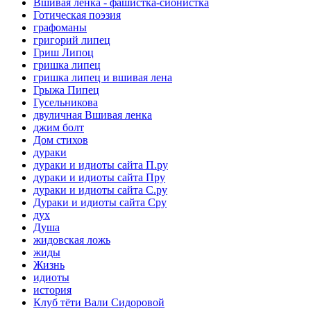
Вшивая ленка - фашистка-сионистка
Готическая поэзия
графоманы
григорий липец
Гриш Липоц
гришка липец
гришка липец и вшивая лена
Грыжа Пипец
Гусельникова
двуличная Вшивая ленка
джим болт
Дом стихов
дураки
дураки и идиоты сайта П.ру
дураки и идиоты сайта Пру
дураки и идиоты сайта С.ру
Дураки и идиоты сайта Сру
дух
Душа
жидовская ложь
жиды
Жизнь
идиоты
история
Клуб тёти Вали Сидоровой