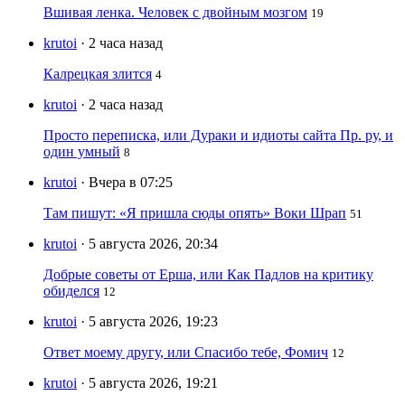
Вшивая ленка. Человек с двойным мозгом
19
krutoi
· 2 часа назад
Калрецкая злится
4
krutoi
· 2 часа назад
Просто переписка, или Дураки и идиоты сайта Пр. ру, и
один умный
8
krutoi
· Вчера в 07:25
Там пишут: «Я пришла сюды опять» Воки Шрап
51
krutoi
· 5 августа 2026, 20:34
Добрые советы от Ерша, или Как Падлов на критику
обиделся
12
krutoi
· 5 августа 2026, 19:23
Ответ моему другу, или Спасибо тебе, Фомич
12
krutoi
· 5 августа 2026, 19:21