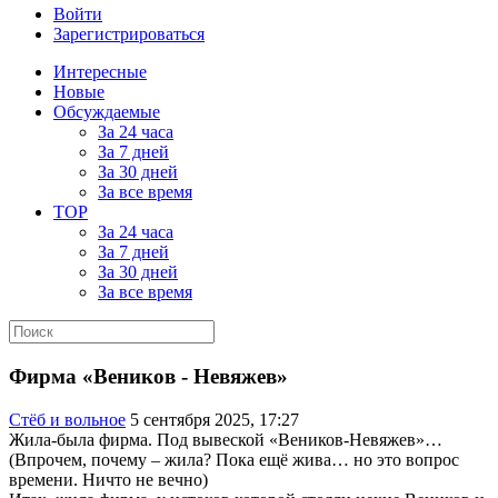
Войти
Зарегистрироваться
Интересные
Новые
Обсуждаемые
За 24 часа
За 7 дней
За 30 дней
За все время
TOP
За 24 часа
За 7 дней
За 30 дней
За все время
Фирма «Веников - Невяжев»
Стёб и вольное
5 сентября 2025, 17:27
Жила-была фирма. Под вывеской «Веников-Невяжев»…
(Впрочем, почему – жила? Пока ещё жива… но это вопрос
времени. Ничто не вечно)