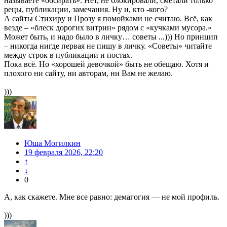
называете «обсирать». Нет, не блокировали, сметали только
рецы, публикации, замечания. Ну и, кто -кого?
А сайты Стихиру и Прозу я помойками не считаю. Всё, как
везде – «блеск дорогих витрин» рядом с «кучками мусора.»
Может быть, и надо было в личку… советы ...))) Но принцип
– никогда нигде первая не пишу в личку. «Советы» читайте
между строк в публикации и постах.
Пока всё. Но «хорошей девочкой» быть не обещаю. Хотя и
плохого ни сайту, ни авторам, ни Вам не желаю.
)))
Юша Могилкин
19 февраля 2026, 22:20
↑
↓
0
А, как скажете. Мне все равно: демагогия — не мой профиль.
)))