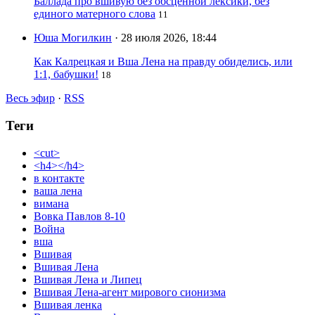
Баллада про вшивую без обсценной лексики, без
единого матерного слова
11
Юша Могилкин
· 28 июля 2026, 18:44
Как Калрецкая и Вша Лена на правду обиделись, или
1:1, бабушки!
18
Весь эфир
·
RSS
Теги
<cut>
<h4></h4>
в контакте
ваша лена
вимана
Вовка Павлов 8-10
Война
вша
Вшивая
Вшивая Лена
Вшивая Лена и Липец
Вшивая Лена-агент мирового сионизма
Вшивая ленка