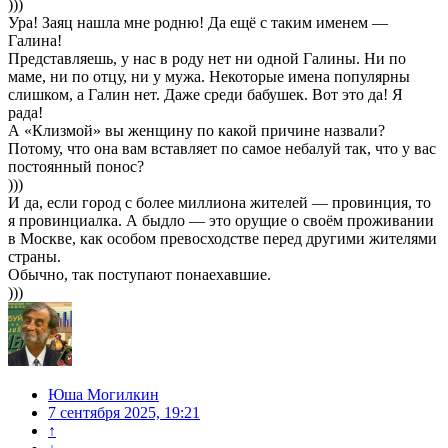
)))
Ура! Заяц нашла мне родню! Да ещё с таким именем —
Галина!
Представляешь, у нас в роду нет ни одной Галины. Ни по
маме, ни по отцу, ни у мужа. Некоторые имена популярны
слишком, а Галин нет. Даже среди бабушек. Вот это да! Я
рада!
А «Клизмой» вы женщину по какой причине назвали?
Потому, что она вам вставляет по самое небалуй так, что у вас
постоянный понос?
)))
И да, если город с более миллиона жителей — провинция, то
я провинциалка. А быдло — это орущие о своём проживании
в Москве, как особом превосходстве перед другими жителями
страны.
Обычно, так поступают понаехавшие.
)))
Юша Могилкин
7 сентября 2025, 19:21
↑