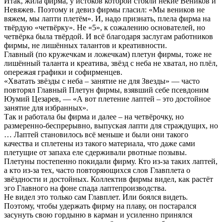
Итак, жила фирма, у истоков которой стояли некие Веников и
Невяжев. Поэтому и девиз фирмы гласил: «Мы веников не
вяжем, мы лапти плетём». И, надо признать, плела фирма на
твёрдую «четвёрку». Не «5», к сожалению основателей, но
четвёрка была твёрдой. И всё благодаря заслугам работников
фирмы, не лишённых талантов и креативности.
Главный (по кружечкам и ложечкам) плетун фирмы, тоже не
лишённый таланта и креатива, звёзд с неба не хватал, но плёл,
опережая графики и софирменцев.
«Хватать звёзды с неба – занятие не для Звезды» — часто
повторял Главный Плетун фирмы, взявший себе псевдоним
Юумий Цезарев, — «А вот плетение лаптей – это достойное
занятие для избранных».
Так и работала бы фирма и далее – на четвёрочку, но
размеренно-беспрерывно, выпуская лапти для страждущих, но
… Лаптей становилось всё меньше и были они такого
качества и сплетены из такого материала, что даже сами
плетущие от запаха еле сдерживали рвотные позывы.
Плетуны постепенно покидали фирму. Кто из-за таких лаптей,
а кто из-за тех, часто повторяющихся слов Главплета о
звёздности и достойных. Коллектив фирмы видел, как растёт
эго Главного на фоне спада лаптепроизводства.
Не видел это только сам Главплет. Или боялся видеть.
Поэтому, чтобы удержать фирму на плаву, он постарался
засунуть свою гордыню в карман и усиленно принялся