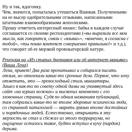
Ну и так, вдогонку.
Чем, значится, попыталась утешиться Вшивая. Полученными
на ее высер одобрительными отзывами, написанными
штатными взаимообразными жополизами.
Прошу отметить интересный нюанс: бабка в каждом случае
соглашается со своими респондентами («
вы выразили все мои
мысли, как говорится, сняли с «языка»
», «
конечно, я согласна с
тобой
», «
ты понял контекст совершенно правильно!
» и т.д.),
что говорит об ее мерзкой провокаторской натуре.
Рецензия на «Из старых дневников или об интернет-маньяке»
(Ваша Лена)
Лена, привет! Два раза прочитывал и собирался писать
отзыв, но отвлекали какие-то срочные дела. Первое, что хочу
отметить, это — превосходный стиль миниатюры.
Зашел я как-то по совету одной дамы на упомянутый здесь
сайт «на курьих ножках» и выскочил мгновенно с его
зловонных страниц. Судя по одним названиям публикаций,
там собрались какие-то не вполне здоровые психически люди,
со странной паталогией — марать грязью вполне достойных
и порядочных людей. Естественно, открывать я эту
мерзость не стал и сбежал из этого террариума, но
ощущение осталось такое, будто вступил в кучу (пардон)
дерьма.