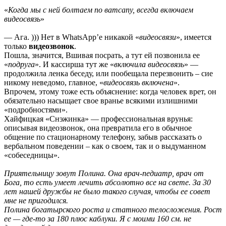
«
Когда мы с ней болтаем по ватсапу, всегда включаем
видеосвязь
»
— Ага. ))) Нет в WhatsApp’е никакой «
видеосвязи
», имеется
только
видеозвонок
.
Пошла, значится, Вшивая посрать, а тут ей позвонила ее
«
подруга
». И кассирша тут же «
включила видеосвязь
» —
продолжила ленка беседу, или пообещала перезвонить – сие
никому неведомо, главное, «
видеосвязь включена
».
Впрочем, этому тоже есть объяснение: когда человек врет, он
обязательно насыщает свое вранье всякими излишними
«подробностями».
Хайфицкая «Снэжинка» — профессиональная врунья:
описывая видеозвонок, она превратила его в обычное
общение по стационарному телефону, забыв рассказать о
вербальном поведении – как о своем, так и о выдуманном
«собеседницы».
Приятельницу зовут Полина. Она врач-педиатр, врач от
Бога, то есть умеет лечить абсолютно все на свете. За 30
лет нашей дружбы не было такого случая, чтобы ее совет
мне не пригодился.
Полина богатырского роста и статного телосложения. Рост
ее — где-то за 180 плюс каблуки. Я с моими 160 см. не