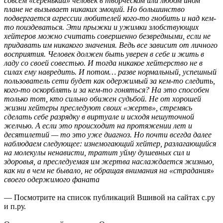
совсем «серенький» человек в творческом или любом ином
плане не вызывает никаких эмоций. Но большинство
подвергается агрессии любителей кого-то гнобить и над кем-
то поиздеваться. Эти прыжки и ужимки злобствующих
хейтеров можно считать совершенно безвредными, если не
придавать им никакого значения. Ведь все зависит от личного
восприятия. Человек должен быть уверен в себе и жить в
ладу со своей совестью. И тогда никакое хейтерство не в
силах ему навредить. И потом… разве нормальный, успешный
пользователь сети будет как одержимый за кем-то следить,
кого-то оскорблять и за кем-то гоняться? На это способен
только тот, кто сильно обижен судьбой. Не от хорошей
жизни хейтеры преследуют своих «жертв», стремясь
сделать себе разрядку в виртуале и исходя нешуточной
желчью. А если это происходит на протяжении лет и
десятилетий — то это уже диагноз. Но почти всегда далее
наблюдаем следующее: изнемогающий хейтер, разлагающийся
на молекулы ненависти, тратит уйму душевных сил и
здоровья, а преследуемая им жертва наслаждается жизнью,
как ни в чем не бывало, не обращая внимания на «страдания»
своего одержимого фаната
— Посмотрите на список публикаций Вшивой на сайтах с.ру
и п.ру.