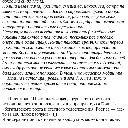
доходила ей до плеча.
Полина независима, иронична, смешлива, находчива, остра на
язычок. Но при этом — идеально справедлива, умна и добра.
Она читает все мои произведения, рецензии, в курсе моих
симпатий-антипатий и очень близко к сердцу принимает мои
литературно-виртуальные переживания.
Несмотря на свою всегдашнюю занятость ( ежедневные
приемы пациентов в поликлинике, несколько раз в неделю
операции в больницах), Полина находит время, чтобы первой
прочитать мои новинки и высказать свое авторитетное
мнение. Когда я опубликовала на Прозе автобиографический
рассказик о моих дежурствах в интернате для больных детей
( а именно там мы познакомились и подружились с Полиной),
она сходу раскритиковала несколько «неточных моментов» и
дала массу ценных поправок. В том, что касается медицины
— Полина настоящий, реальный гений. К ней можно
обратиться в любое время дня и ночи, она никогда не
откажет в помощи
— Прочитали? Прям, настоящая дщерь ветхозаветного
исполина, незаконнорожденная прапраправнучка Голиафа:
«богатырского роста и статного телосложения. Рост ее — где-
то за 180 плюс каблуки». )))
Я нихера не понял: что еще за «каблуки», может, они такие: