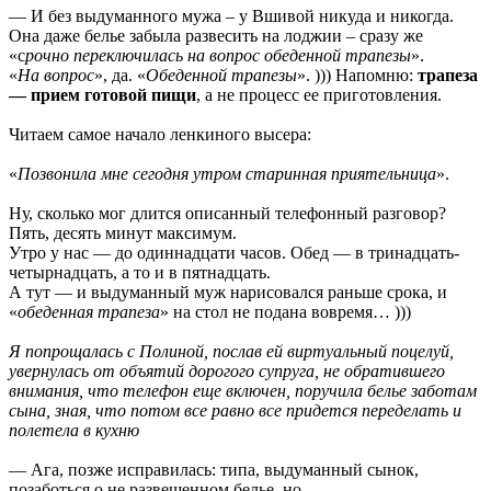
— И без выдуманного мужа – у Вшивой никуда и никогда.
Она даже белье забыла развесить на лоджии – сразу же
«с
рочно переключилась на вопрос обеденной трапезы
».
«
На вопрос
», да. «
Обеденной трапезы
». ))) Напомню:
трапеза
— прием готовой пищи
, а не процесс ее приготовления.
Читаем самое начало ленкиного высера:
«
Позвонила мне сегодня утром старинная приятельница
».
Ну, сколько мог длится описанный телефонный разговор?
Пять, десять минут максимум.
Утро у нас — до одиннадцати часов. Обед — в тринадцать-
четырнадцать, а то и в пятнадцать.
А тут — и выдуманный муж нарисовался раньше срока, и
«
обеденная трапеза
» на стол не подана вовремя… )))
Я попрощалась с Полиной, послав ей виртуальный поцелуй,
увернулась от объятий дорогого супруга, не обратившего
внимания, что телефон еще включен, поручила белье заботам
сына, зная, что потом все равно все придется переделать и
полетела в кухню
— Ага, позже исправилась: типа, выдуманный сынок,
позаботься о не развешенном белье, но…