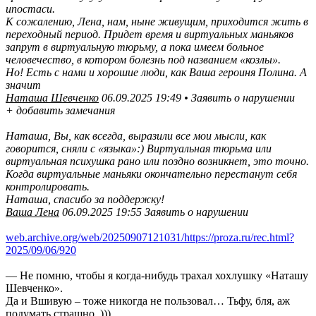
ипостаси.
К сожалению, Лена, нам, ныне живущим, приходится жить в
переходный период. Придет время и виртуальных маньяков
запрут в виртуальную тюрьму, а пока имеем больное
человечество, в котором болезнь под названием «козлы».
Но! Есть с нами и хорошие люди, как Ваша героиня Полина. А
значит
Наташа Шевченко
06.09.2025 19:49 • Заявить о нарушении
+ добавить замечания
Наташа, Вы, как всегда, выразили все мои мысли, как
говорится, сняли с «языка»:) Виртуальная тюрьма или
виртуальная психушка рано или поздно возникнет, это точно.
Когда виртуальные маньяки окончательно перестанут себя
контролировать.
Наташа, спасибо за поддержку!
Ваша Лена
06.09.2025 19:55 Заявить о нарушении
web.archive.org/web/20250907121031/https://proza.ru/rec.html?
2025/09/06/920
— Не помню, чтобы я когда-нибудь трахал хохлушку «Наташу
Шевченко».
Да и Вшивую – тоже никогда не пользовал… Тьфу, бля, аж
подумать страшно. )))