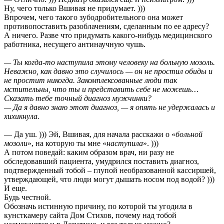
Ну, чего только Вшивая не придумает. )))
Впрочем, чего такого зубодробительного она может
противопоставить разоблачениям, сделанным по ее адресу?
А ничего. Разве что придумать какого-нибудь медицинского
работника, несущего антинаучную чушь.
— Ты когда-то наступила этому человеку на больную мозоль.
Неважно, как давно это случилось — он не простил обиды и
не простит никогда. Закомплексованные люди так
мстительны, что ты и представить себе не можешь…
Сказать тебе точный диагноз мужчинки?
— Да я давно знаю этот диагноз, — я опять не удержалась и
хихикнула.
— Да уш. ))) Эй, Вшивая, для начала расскажи о «
больной
мозоли
», на которую ты мне «
наступила
». )))
А потом поведай: каким образом врач, ни разу не
обследовавший пациента, умудрился поставить диагноз,
подтвержденный тобой – глупой необразованной кассиршей,
утверждающей, что люди могут дышать носом под водой? )))
И еще.
Будь честной.
Обозначь истинную причину, по которой ты угодила в
кунсткамеру сайта Дом Стихов, почему над тобой