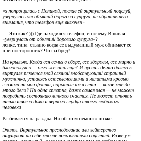
«
я попрощалась с Полиной, послав ей виртуальный поцелуй,
увернулась от объятий дорогого супруга, не обратившего
внимания, что телефон еще включен
»
— Это как? ))) Где находился телефон, и почему Вшивая
«
увернулась от объятий дорогого супруга
»?
ленке, типа, стыдно когда ее выдуманный муж обнимает ее
при посторонних? Что за бред?
На крыльях. Когда вся семья в сборе, все здоровы, все мирно и
благополучно — чего желать еще? И пусть где-то далеко в
виртуале плюется злой слюной злобствующий странный
мужчинка, уставясь остекленевшими и налитыми кровью
глазами на мои фотки, нарытые им в сети — какое мне до
этого дело? Ни одна сплетня, даже самая злая — не может
повредить состоянию личного счастья. Не может отнять
тепла твоего дома и верного сердца твоего любимого
человека
Разбивается на раз-два. Но об этом немного позже.
Эпилог. Виртуальное преследование или хейтерство
ощущают на себе многие пользователи соцсетей. Разве уж