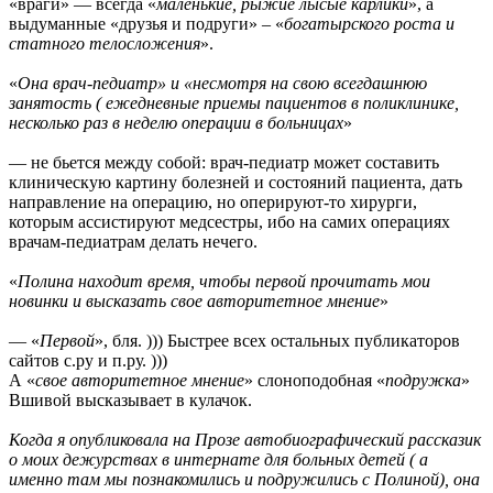
«враги» — всегда «
маленькие, рыжие лысые карлики
», а
выдуманные «друзья и подруги» – «
богатырского роста и
статного телосложения
».
«
Она врач-педиатр» и «несмотря на свою всегдашнюю
занятость ( ежедневные приемы пациентов в поликлинике,
несколько раз в неделю операции в больницах
»
— не бьется между собой: врач-педиатр может составить
клиническую картину болезней и состояний пациента, дать
направление на операцию, но оперируют-то хирурги,
которым ассистируют медсестры, ибо на самих операциях
врачам-педиатрам делать нечего.
«
Полина находит время, чтобы первой прочитать мои
новинки и высказать свое авторитетное мнение
»
— «
Первой
», бля. ))) Быстрее всех остальных публикаторов
сайтов с.ру и п.ру. )))
А «
свое авторитетное мнение
» слоноподобная «
подружка
»
Вшивой высказывает в кулачок.
Когда я опубликовала на Прозе автобиографический рассказик
о моих дежурствах в интернате для больных детей ( а
именно там мы познакомились и подружились с Полиной), она