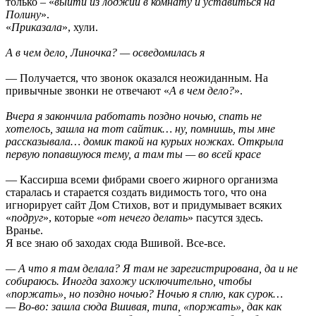
только – «
выйти из лоджии в комнату и уставиться на
Полину
».
«
Приказала
», хули.
А в чем дело, Линочка? — осведомилась я
— Получается, что звонок оказался неожиданным. На
привычные звонки не отвечают «
А в чем дело?
».
Вчера я закончила работать поздно ночью, спать не
хотелось, зашла на тот сайтик… ну, помнишь, ты мне
рассказывала… домик такой на курьих ножках. Открыла
первую попавшуюся тему, а там ты — во всей красе
— Кассирша всеми фибрами своего жирного организма
старалась и старается создать видимость того, что она
игнорирует сайт Дом Стихов, вот и придумывает всяких
«
подруг
», которые «
от нечего делать
» пасутся здесь.
Вранье.
Я все знаю об заходах сюда Вшивой. Все-все.
— А что я там делала? Я там не зарегистрирована, да и не
собираюсь. Иногда захожу исключительно, чтобы
«поржать», но поздно ночью? Ночью я сплю, как сурок…
— Во-во: зашла сюда Вшивая, типа, «поржать», дак как