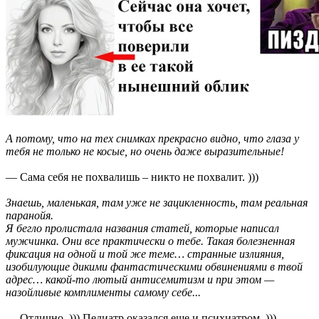
А потому, что на тех снимках прекрасно видно, что глаза у
тебя не только не косые, но очень даже выразительные!
— Сама себя не похвалишь – никто не похвалит. )))
Знаешь, маленькая, там уже не зацикленность, там реальная
паранойя.
Я бегло пролистала названия статей, которые написал
мужчинка. Они все практически о тебе. Такая болезненная
фиксация на одной и той же теме… странные излияния,
изобилующие дикими фантастическими обвинениями в твой
адрес… какой-то лютый антисемитизм и при этом —
назойливые комплименты самому себе...
— Отлично. ))) Педиатр оказался еще и психиатром. )))