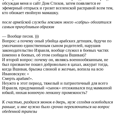
обсуждая меня и сайт Дом Стихов, затем появляется ее
эфемерный отпрыск и грозит вселенской расправой всем тем,
кто обижает евойную мамашку.
после армейской службы лексикон моего «сабры» обогатился
самым причудливым образом
— Вообще песня. )))
Вопрос: а почему оный убийца арабских детишек, будучи по
умолчанию единственным сыном родителей, нарушив
законодательство Израиля, вообще служил в боевых частях
(именно в боевых, об этом сообщала Вшивая)?
И второй вопрос: почему он, являясь военнообязанным, не
был призван/не пошел добровольно в цахал, аккурат тогда,
когда Вшивая, брызжа слюной и желчью, вопила на всю
Ивановскую: «
Смерть арабам!».
Неужто в этот период, тяжелый и патриотичный для всего
Израиля, придуманный «сынок» отсиживался под мамкиной
юбкой, нюхая вонючую ленкину промежность?
К счастью, раздался звонок в дверь, муж сегодня освободился
раньше, и мне нужно было срочно переключиться на вопрос
обеденной трапезы