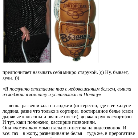
предпочитает называть себя микро-старухой. ))) Ну, бывает,
хули. )))
«
Я послушно отставила таз с недовешенным бельем, вышла
из лоджии в комнату и уставилась на Полину
»
— ленка развешивала на лоджии (интересно, где в ее халупе
лоджия, разве что только в сортире), постиранное белье (свои
дырявые кальсоны и рваные носки), держа в руках смартфон.
И тут, каки положено, кассирше позвонили.
Она «
послушно
» моментально ответила на видеозвонок. И
все: таз – в жопу, развешивание белья – туда же, в прерогативе