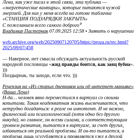
Лена, как уже писал в этой связи, эта публика —
«энергетические вампиры», которые питаются чужой
энергией. Для них у меня всегда на готове табличка
«СТАНЦИЯ ПОДЗАРЯДКИ ЗАКРЫТА»
С пожеланием всего самого доброго⁰
Владимир Пастернак
07.09.2025 12:58 • Заявить о нарушении
web.archive.org/web/20250907120705/https://proza.ru/rec.html?
2025/09/07/458
— Наверное, нет смысла обсуждать актуальность русской
народной пословицы «
жид правды боится, как заяц бубна
».
)))
Пиздырнак, ты заходи, если что. )))
Рецензия на «Из старых дневников или об интернет-маньяке»
(Ваша Лена)
Н-да… человек явно переместился в виртуал со своими
копытами. Такая неадекватная жизнь высвечивается, что
нетрудно догадаться: в реале он импотент. И не важно,
физический или психологический (хотя одно без другого
никуда), но главное, он всеми силами, и соответствующим
уровнем развития, пытается в виртуале, за счет других,
избавиться от реальной проблемы. И он-то пытается, а
проблема лишь усугубляется и проявляется уже в другой