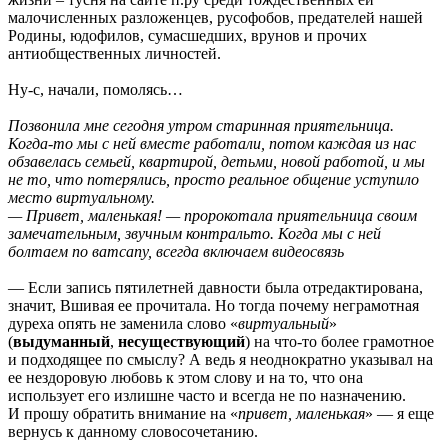
малочисленных разложенцев, русофобов, предателей нашей
Родины, юдофилов, сумасшедших, врунов и прочих
антиобщественных личностей.
Ну-с, начали, помолясь…
Позвонила мне сегодня утром старинная приятельница.
Когда-то мы с ней вместе работали, потом каждая из нас
обзавелась семьей, квартирой, детьми, новой работой, и мы
не то, что потерялись, просто реальное общение уступило
место виртуальному.
— Привет, маленькая! — пророкотала приятельница своим
замечательным, звучным контральто. Когда мы с ней
болтаем по ватсапу, всегда включаем видеосвязь
— Если запись пятилетней давности была отредактирована,
значит, Вшивая ее прочитала. Но тогда почему неграмотная
дуреха опять не заменила слово «
виртуальный
»
(
выдуманный
,
несуществующий
) на что-то более грамотное
и подходящее по смыслу? А ведь я неоднократно указывал на
ее нездоровую любовь к этом слову и на то, что она
использует его излишне часто и всегда не по назначению.
И прошу обратить внимание на «
привет, маленькая
» — я еще
вернусь к данному словосочетанию.