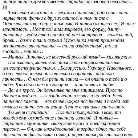
потом начала грызть мебель, страдая от злобы и бессилия…
)))
— Там некий мужчинка… весьма странный, надо признать —
нарыл твои фотки с других сайтов, в том числе с
Одноклассников, и тряс там ими. И такую ахинею нес! Я прям
зачиталась… Нос твой анализировал, его форму, длину-
толщину… губы твои под лупой рассматривал… волосы, лоб,
брови… даже очки и серьги! Мужчинка этот производил
непонятное впечатление — то ли озабоченный, то ли
вообще… маниак…
— Маньяк, Линочка, не коверкай русский язык! — хихикнула я.
— Понимаешь, маленькая, там люди обсуждали разные,
животрепещущие темы… Белоруссию, Украину, Навального…
а он с любой темы обязательно сворачивал на твою
личность… О чем бы речь ни зашла — он опять о тебе и о
тебе. Кто бы о чем ни говорил — а он опять о тебе!
— Да, я в курсе. Он давненько на мне зациклился. Просто
фанат какой-то, — я озабоченно взглянула на небо. Если
начнется хамсин — все белье покроется пылью и тогда нет
смысла вешать его на улицу. Лучше в сушилку затолкать.
— Ты меня слушаешь? — Полина нахмурилась и кому-то
невидимому осуждающе покачала головой. Я поняла —
странному мужчинке, свихнувшемуся на моей скромной
персоне. — Он, как заколдованный, твердил одно: ты себе
налепила на физиономию очки, а перед этим раскрасила свою