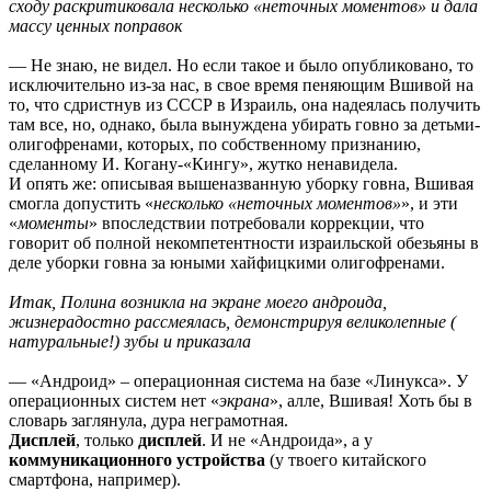
сходу раскритиковала несколько «неточных моментов» и дала
массу ценных поправок
— Не знаю, не видел. Но если такое и было опубликовано, то
исключительно из-за нас, в свое время пеняющим Вшивой на
то, что сдристнув из СССР в Израиль, она надеялась получить
там все, но, однако, была вынуждена убирать говно за детьми-
олигофренами, которых, по собственному признанию,
сделанному И. Когану-«Кингу», жутко ненавидела.
И опять же: описывая вышеназванную уборку говна, Вшивая
смогла допустить «
несколько «неточных моментов»
», и эти
«
моменты
» впоследствии потребовали коррекции, что
говорит об полной некомпетентности израильской обезьяны в
деле уборки говна за юными хайфицкими олигофренами.
Итак, Полина возникла на экране моего андроида,
жизнерадостно рассмеялась, демонстрируя великолепные (
натуральные!) зубы и приказала
— «Андроид» – операционная система на базе «Линукса». У
операционных систем нет «
экрана
», алле, Вшивая! Хоть бы в
словарь заглянула, дура неграмотная.
Дисплей
, только
дисплей
. И не «Андроида», а у
коммуникационного устройства
(у твоего китайского
смартфона, например).