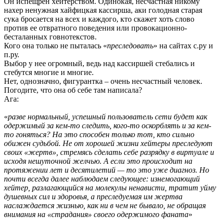
Он испещрен хейтерством. Одинокая, несчастная никому
нахер ненужная хайфицкая кассирша, аки голодная старая
сука бросается на всех и каждого, кто скажет хоть слово
против ее отвратного поведения или провокационно-
бесталанных говнотекстов.
Кого она только не пыталась «
преследовать
» на сайтах с.ру и
п.ру.
Выбор у нее огромный, ведь над кассиршей стебались и
стебутся многие и многие.
Нет, однозначно, фигурантка – очень несчастный человек.
Погодите, что она об себе там написала?
Ага:
«
разве нормальный, успешный пользователь сети будет как
одержимый за кем-то следить, кого-то оскорблять и за кем-
то гоняться? На это способен только тот, кто сильно
обижен судьбой. Не от хорошей жизни хейтеры преследуют
своих «жертв», стремясь сделать себе разрядку в виртуале и
исходя нешуточной желчью. А если это происходит на
протяжении лет и десятилетий — то это уже диагноз. Но
почти всегда далее наблюдаем следующее: изнемогающий
хейтер, разлагающийся на молекулы ненависти, тратит уйму
душевных сил и здоровья, а преследуемая им жертва
наслаждается жизнью, как ни в чем не бывало, не обращая
внимания на «страдания» своего одержимого фаната
»