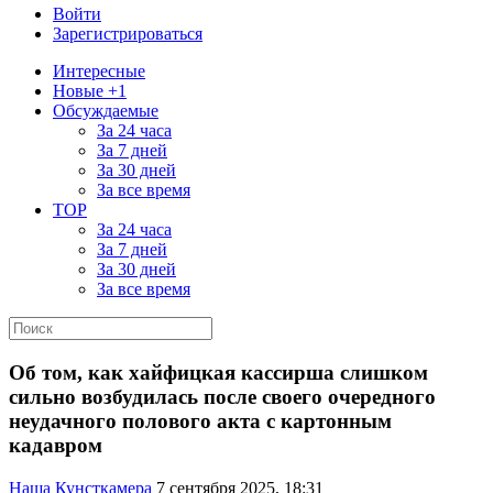
Войти
Зарегистрироваться
Интересные
Новые +1
Обсуждаемые
За 24 часа
За 7 дней
За 30 дней
За все время
TOP
За 24 часа
За 7 дней
За 30 дней
За все время
Об том, как хайфицкая кассирша слишком
сильно возбудилась после своего очередного
неудачного полового акта с картонным
кадавром
Наша Кунсткамера
7 сентября 2025, 18:31