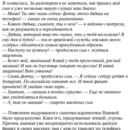
Я оглянулась. За разговором я не заметила, как пришел мой
сын и уже несколько минут слушал наш диалог.
— Мама! Ты мне скинь сейчас фотку этого дядьки на
телефон! — сказал он очень разгневанно.
— Какого дядьки, сыночек, ты о чем? — я любовно смотрела,
как он разувается и переодевается.
— Дядьки, который кому-то сказал, что у тебя косоглазие! Я
ему дам в бубен! — после армейской службы лексикон моего
«сабры» обогатился самым причудливым образом.
— Настучу по кумполу! — продолжал сын с жутким
акцентом.
— Боже мой, маленькая! Какой у тебя прелестный, рослый
мальчик! И как он блестяще говорит по-русски! И какой
защитник! Вот умничка!
— Скинь фотку, — продолжал сын. — Я сейчас соберу ребят в
Instagram. По-английски читают все. И твой фанат
прочтет! И увидит свою харю…
— Хватит, — сказала я почти серьезно. — Еще не хватало
мне уподобляться больным.
— А, так он маниак! — свирепо заключил сын
— Появление выдуманного сыночки-карзиночки Вшивой
было предсказуемо. Каки его, придуманные ленкой, угрозы.
Причем, вшивая уже неоднократно использовала данную
фишку в своих высерах: она с кем-то трындит по телефону,