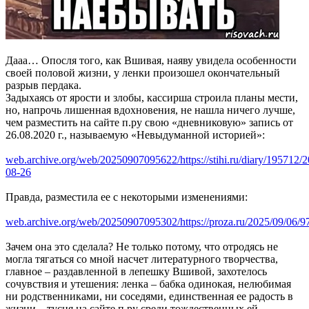
Дааа… Опосля того, как Вшивая, наяву увидела особенности
своей половой жизни, у ленки произошел окончательный
разрыв пердака.
Задыхаясь от ярости и злобы, кассирша строила планы мести,
но, напрочь лишенная вдохновения, не нашла ничего лучше,
чем разместить на сайте п.ру свою «дневниковую» запись от
26.08.2020 г., называемую «Невыдуманной историей»:
web.archive.org/web/20250907095622/https://stihi.ru/diary/195712/
08-26
Правда, разместила ее с некоторыми изменениями:
web.archive.org/web/20250907095302/https://proza.ru/2025/09/06/9
Зачем она это сделала? Не только потому, что отродясь не
могла тягаться со мной насчет литературного творчества,
главное – раздавленной в лепешку Вшивой, захотелось
сочувствия и утешения: ленка – бабка одинокая, нелюбимая
ни родственниками, ни соседями, единственная ее радость в
жизни – тусня на сайте п.ру среди тождественных ей