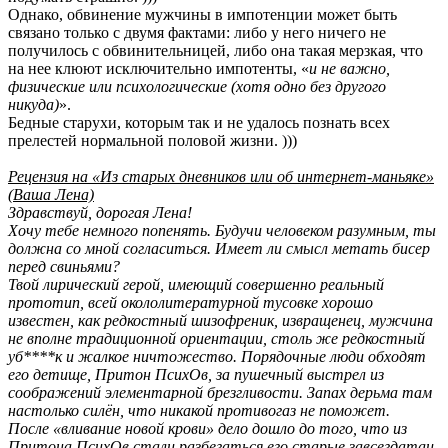
Однако, обвинение мужчины в импотенции может быть
связано только с двумя фактами: либо у него ничего не
получилось с обвинительницей, либо она такая мерзкая, что
на нее клюют исключительно импотенты, «
и не важно,
физические или психологические (хотя одно без другого
никуда)
».
Бедные старухи, которым так и не удалось познать всех
прелестей нормальной половой жизни. )))
Рецензия на «Из старых дневников или об интернет-маньяке»
(Ваша Лена)
Здравствуй, дорогая Лена!
Хочу тебе немного попенять. Будучи человеком разумным, ты
должна со мной согласиться. Имеет ли смысл метать бисер
перед свиньями?
Твой лирический герой, имеющий совершенно реальный
прототип, всей окололитературной тусовке хорошо
известен, как редкостный шизофреник, извращенец, мужчина
не вполне традиционной ориентации, столь же редкостный
уб****к и жалкое ничтожество. Порядочные люди обходят
его детище, Притон ПсихОв, за пушечный выстрел из
соображений элементарной брезгливости. Запах дерьма там
настолько силён, что никакой противогаз не поможет.
После «вливание новой крови» дело дошло до того, что из
Притона ПсихОв стали разбегаться его старые завсегдатаи.