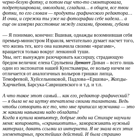
черно-белую фотку, а потом еще что-то смонтировала,
подретушировала, омолодила, сгладила… в общем, все твои
фотки, по его словам — продукты графического редактора…
И очки, и сережки ты уже на фотографии себе надела… а
еще он измерял расстояние между глазами, бровями, губами
— Я понимаю, конечно: Вшивая, однажды возомнившая себя
премьер-министром Израиля, мечтательно думает насчет того,
что жизнь тех, кого она назначила своими «врагами»,
вращается только вокруг ленкиной туши.
Увы, нет: вынужден разочаровать кассиршу, страдающую
бредом величия: елена Срульевна
Димант
Диван – всего лишь
один из экспонатов нашей Кунсткамеры, ее вольер ничем не
отличается от аналогичных вольеров гришки липца,
Темофеевой, Хуйсельниковой, Падлова-«Ершова», Жопды-
Харчкебия, Барсука-Савришевского и т.д. и т.п.
А что такое этот самый… как его, редактор графический?
— я была не на шутку впечатлена своими талантами. Ведь
чтобы сотворить все то, что мне приписал мужчинка — это
ж какими навыками надо обладать!
Когда я купила компьютер, добрые люди на Стихире научили
меня: копировать, «скриншотить», замораживать нужный
материал, давать ссылки из интернета. Я не знала всех этих
элементарных, простейших действий. И была страшно