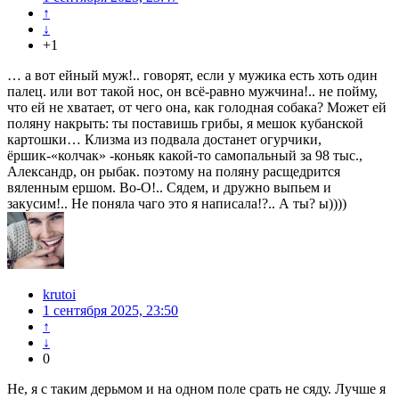
↑
↓
+1
… а вот ейный муж!.. говорят, если у мужика есть хоть один
палец. или вот такой нос, он всё-равно мужчина!.. не пойму,
что ей не хватает, от чего она, как голодная собака? Может ей
поляну накрыть: ты поставишь грибы, я мешок кубанской
картошки… Клизма из подвала достанет огурчики,
ёршик-«колчак» -коньяк какой-то самопальный за 98 тыс.,
Александр, он рыбак. поэтому на поляну расщедрится
вяленным ершом. Во-О!.. Сядем, и дружно выпьем и
закусим!.. Не поняла чаго это я написала!?.. А ты? ы))))
krutoi
1 сентября 2025, 23:50
↑
↓
0
Не, я с таким дерьмом и на одном поле срать не сяду. Лучше я