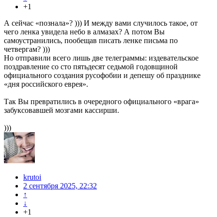
+1
А сейчас «познала»? ))) И между вами случилось такое, от
чего ленка увидела небо в алмазах? А потом Вы
самоустранились, пообещав писать ленке письма по
четвергам? )))
Но отправили всего лишь две телеграммы: издевательское
поздравление со сто пятьдесят седьмой годовщиной
официального создания русофобии и депешу об празднике
«дня российского еврея».
Так Вы превратились в очередного официального «врага»
забуксовавшей мозгами кассирши.
)))
krutoi
2 сентября 2025, 22:32
↑
↓
+1