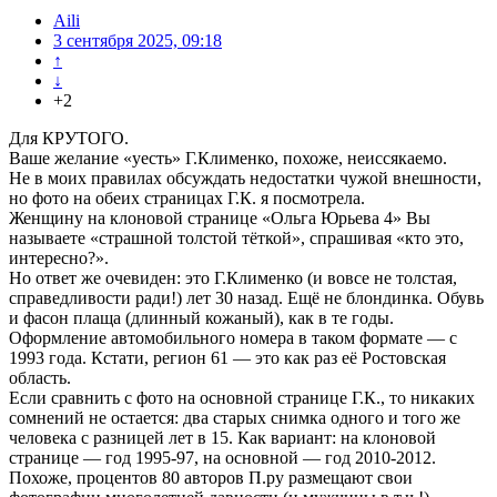
Aili
3 сентября 2025, 09:18
↑
↓
+2
Для КРУТОГО.
Ваше желание «уесть» Г.Клименко, похоже, неиссякаемо.
Не в моих правилах обсуждать недостатки чужой внешности,
но фото на обеих страницах Г.К. я посмотрела.
Женщину на клоновой странице «Ольга Юрьева 4» Вы
называете «страшной толстой тёткой», спрашивая «кто это,
интересно?».
Но ответ же очевиден: это Г.Клименко (и вовсе не толстая,
справедливости ради!) лет 30 назад. Ещё не блондинка. Обувь
и фасон плаща (длинный кожаный), как в те годы.
Оформление автомобильного номера в таком формате — с
1993 года. Кстати, регион 61 — это как раз её Ростовская
область.
Если сравнить с фото на основной странице Г.К., то никаких
сомнений не остается: два старых снимка одного и того же
человека с разницей лет в 15. Как вариант: на клоновой
странице — год 1995-97, на основной — год 2010-2012.
Похоже, процентов 80 авторов П.ру размещают свои