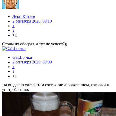
Леон Китаев
2 сентября 2025, 00:10
↑
↓
+1
Стольких обосрал, а тут не успеет?))
GaLLo-чка
2 сентября 2025, 00:09
↑
↓
+1
.да он давно уже в этом состояние -провяленном, готовый к
употреблению.