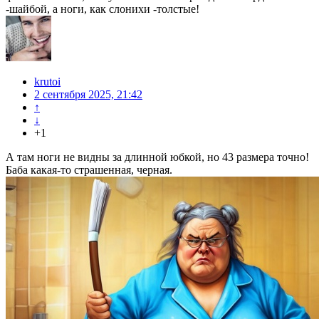
-шайбой, а ноги, как слонихи -толстые!
krutoi
2 сентября 2025, 21:42
↑
↓
+1
А там ноги не видны за длинной юбкой, но 43 размера точно!
Баба какая-то страшенная, черная.