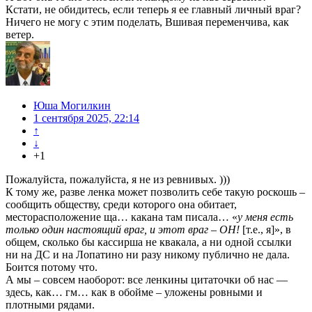
Кстати, не обидитесь, если теперь я ее главный личный враг?
Ничего не могу с этим поделать, Вшивая переменчива, как
ветер.
Юша Могилкин
1 сентября 2025, 22:14
↑
↓
+1
Пожалуйста, пожалуйста, я не из ревнивых. )))
К тому же, разве ленка может позволить себе такую роскошь –
сообщить обществу, среди которого она обитает,
месторасположение ща… какана там писала… «
у меня есть
только один настоящий враг, и этот враг – ОН!
[т.е., я]», в
общем, сколько бы кассирша не квакала, а ни одной ссылки
ни на ДС и на Лопатино ни разу никому публично не дала.
Боится потому что.
А мы – совсем наоборот: все ленкины цитаточки об нас —
здесь, как… гм… как в обойме – уложены ровными и
плотными рядами.