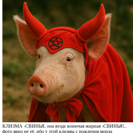
КЛИЗМА -СВИНЬЯ, она везде вонючая жирная -СВИНЬЯ!..
фото явно не её, ибо у этой клизмы с рождения морда