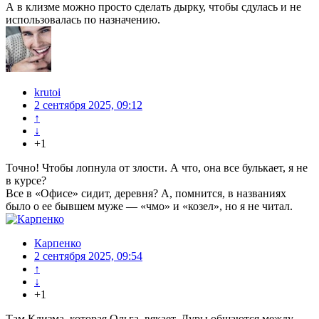
А в клизме можно просто сделать дырку, чтобы сдулась и не
использовалась по назначению.
krutoi
2 сентября 2025, 09:12
↑
↓
+1
Точно! Чтобы лопнула от злости. А что, она все булькает, я не
в курсе?
Все в «Офисе» сидит, деревня? А, помнится, в названиях
было о ее бывшем муже — «чмо» и «козел», но я не читал.
Карпенко
2 сентября 2025, 09:54
↑
↓
+1
Там Клизма, которая Ольга, вякает. Дуры общаются между