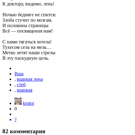
К доктору, видимо, лень!
Ночью бедняге не спится:
Злоба стучит по мозгам.
И половина страницы
Всё — посвящения нам!
С нами тягаться хотела!
Тухесом села на мель…
Метко летят наши стрелы
В эту паскудную цель.
Вша
,
вшивая лена
,
стеб
,
вшивая
krutoi
0
?
82
комментария