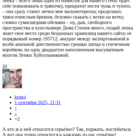
ленка – всего лишь один из объектов для нашего стеба: будет
себе помалкивать в тряпочку, прекратит нести чушь и тупить
– она сразу станет лично мне малоинтересна; продолжит,
тряся отвислым брюхом, безумно скакать с ветки на ветку,
словно сумасшедшая обезьяна – ну, дык, свободного
пространства в кунсткамере Дома Стихов много, пущай ленка
знает свое место среди бездонных хранилищ нашего сайта: ее
порядковый номер 195712, аккурат между заспиртованной в
колбе анальной девственностью гришки липца и спичечным
коробком, на одну двадцатую наполненным высушенным
мозгом Ленки Хуйсельниковой.
)))
krutoi
1 сентября 2025, 21:31
↑
↓
+2
А кто ж к ней относится серьёзно? Так, поржать, постебаться.
А вот она точно относится к каждому из нас серьёзно!