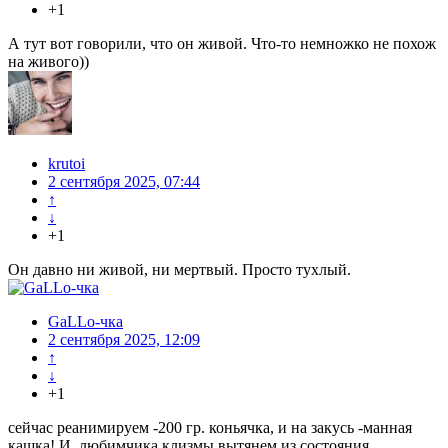
+1
А тут вот говорили, что он живой. Что-то немножко не похож
на живого))
krutoi
2 сентября 2025, 07:44
↑
↓
+1
Он давно ни живой, ни мертвый. Просто тухлый.
GaLLo-чка
2 сентября 2025, 12:09
↑
↓
+1
сейчас реанимируем -200 гр. коньячка, и на закусь -манная
кашка! И, любимчика клизмы вытянем из состояния