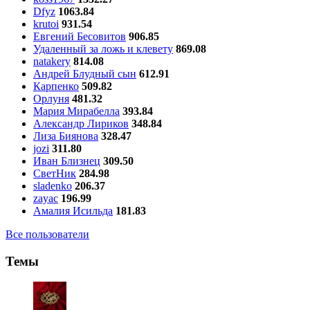
Dfyz
1063.84
krutoi
931.54
Евгений Бесовитов
906.85
Удаленный за ложь и клевету
869.08
natakery
814.08
Андрей Блудный сын
612.91
Карпенко
509.82
Орлуня
481.32
Мария Мирабелла
393.84
Александр Лириков
348.84
Лиза Биянова
328.47
jozi
311.80
Иван Близнец
309.50
СветНик
284.98
sladenko
206.37
zayac
196.99
Амалия Исильда
181.83
Все пользователи
Темы