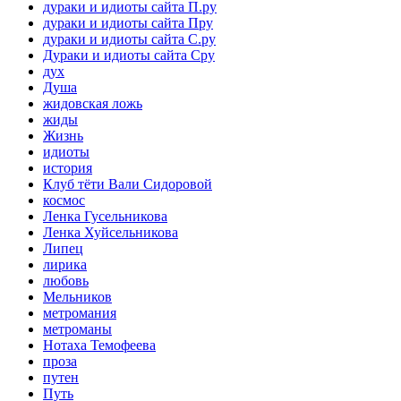
дураки и идиоты сайта П.ру
дураки и идиоты сайта Пру
дураки и идиоты сайта С.ру
Дураки и идиоты сайта Сру
дух
Душа
жидовская ложь
жиды
Жизнь
идиоты
история
Клуб тёти Вали Сидоровой
космос
Ленка Гусельникова
Ленка Хуйсельникова
Липец
лирика
любовь
Мельников
метромания
метроманы
Нотаха Темофеева
проза
путен
Путь