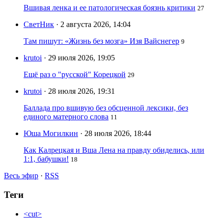
Вшивая ленка и ее патологическая боязнь критики
27
СветНик
· 2 августа 2026, 14:04
Там пишут: «Жизнь без мозга» Изя Вайснегер
9
krutoi
· 29 июля 2026, 19:05
Ещё раз о "русской" Корецкой
29
krutoi
· 28 июля 2026, 19:31
Баллада про вшивую без обсценной лексики, без
единого матерного слова
11
Юша Могилкин
· 28 июля 2026, 18:44
Как Калрецкая и Вша Лена на правду обиделись, или
1:1, бабушки!
18
Весь эфир
·
RSS
Теги
<cut>