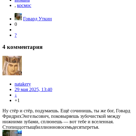
,
космос
Говард Уткин
0
?
4
комментария
natakery
29 мая 2025, 13:40
↓
+1
Ну стёр и стёр, подумаешь. Ещё сочинишь, ты же бог, Говард
ФридрихЭнгельсович, поковыряешь зубочисткой между
нижними зубами, сплюнешь — вот тебе и вселенная.
Стопиццоттыщбиллионновосемьдесятьтретья.