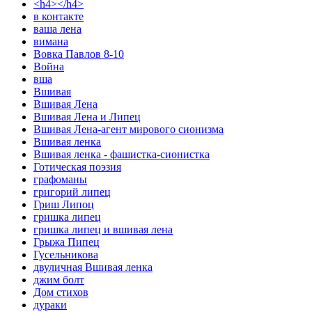
<h4></h4>
в контакте
ваша лена
вимана
Вовка Павлов 8-10
Война
вша
Вшивая
Вшивая Лена
Вшивая Лена и Липец
Вшивая Лена-агент мирового сионизма
Вшивая ленка
Вшивая ленка - фашистка-сионистка
Готическая поэзия
графоманы
григорий липец
Гриш Липоц
гришка липец
гришка липец и вшивая лена
Грыжа Пипец
Гусельникова
двуличная Вшивая ленка
джим болт
Дом стихов
дураки