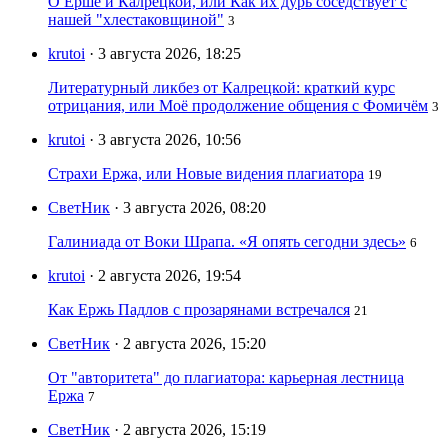
О Ерше и Калрецкой, или Как их дурь соседствует с
нашей "хлестаковщиной"
3
krutoi
· 3 августа 2026, 18:25
Литературный ликбез от Калрецкой: краткий курс
отрицания, или Моё продолжение общения с Фомичём
3
krutoi
· 3 августа 2026, 10:56
Страхи Ержа, или Новые видения плагиатора
19
СветНик
· 3 августа 2026, 08:20
Галиниада от Воки Шрапа. «Я опять сегодни здесь»
6
krutoi
· 2 августа 2026, 19:54
Как Ержь Падлов с прозарянами встречался
21
СветНик
· 2 августа 2026, 15:20
От "авторитета" до плагиатора: карьерная лестница
Ержа
7
СветНик
· 2 августа 2026, 15:19