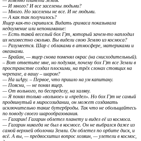
— Именно планета Земля.
— И много? И все заселены людьми?
— Много. Но заселены не все. И не людьми.
— А как так получилось?
Ящер как-то скривился. Видать гримаса показывала
недоумение или непонимание:
— Есть такой веселый бох Г)т, который зачем-то наплодил
их неизвестно сколько. Вы видели свою Землю из космоса?
— Разумеется. Шар с облаками в атмосфере, материками и
океанами.
— Брайан, — ящер снова поменял окрас (на снисходительный).
– Вот ответьте мне, но подумав, почему бох Г)т все Земли в
пространстве создал плоскими, на трёх слонах стоящих на
черепахе, а вашу – шаром?
— На шАру. – Первое, что пришло на ум капитану.
— Поясни, — не понял ящер.
— От вольного, по беспределу, на халяву.
— Я понял только «вольное» и «предел». Но бох Г)т не самый
продвинутый в миросозидании, он может создавать
исключительно такие бутерброды. Так что не обольщайтесь
по поводу своего шарообразования.
— Гагарин! Гагарин облетел планету и видел её из космоса.
— Гагарин никогда не был в космосе. Он не выбрался даже из
самой верхней оболочки Земли. Он облетел по орбите диск, и
всё. А вы, — предвосхитил вопрос хозяин, — улетели в космос,