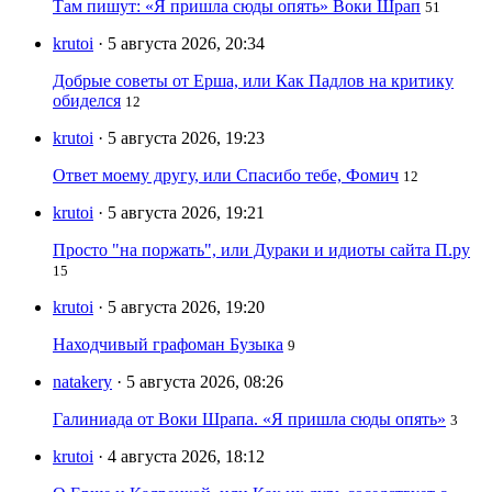
Там пишут: «Я пришла сюды опять» Воки Шрап
51
krutoi
· 5 августа 2026, 20:34
Добрые советы от Ерша, или Как Падлов на критику
обиделся
12
krutoi
· 5 августа 2026, 19:23
Ответ моему другу, или Спасибо тебе, Фомич
12
krutoi
· 5 августа 2026, 19:21
Просто "на поржать", или Дураки и идиоты сайта П.ру
15
krutoi
· 5 августа 2026, 19:20
Находчивый графоман Бузыка
9
natakery
· 5 августа 2026, 08:26
Галиниада от Воки Шрапа. «Я пришла сюды опять»
3
krutoi
· 4 августа 2026, 18:12