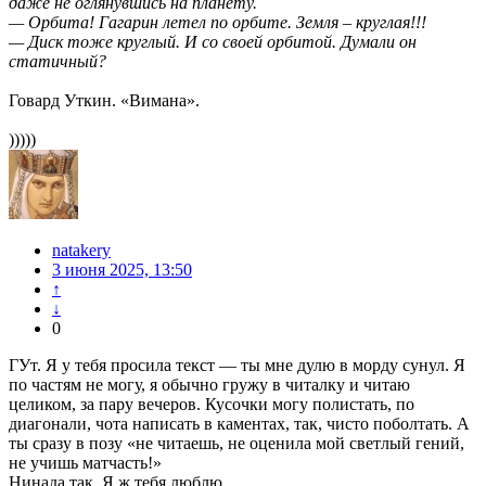
даже не оглянувшись на планету.
— Орбита! Гагарин летел по орбите. Земля – круглая!!!
— Диск тоже круглый. И со своей орбитой. Думали он
статичный?
Говард Уткин. «Вимана».
)))))
natakery
3 июня 2025, 13:50
↑
↓
0
ГУт. Я у тебя просила текст — ты мне дулю в морду сунул. Я
по частям не могу, я обычно гружу в читалку и читаю
целиком, за пару вечеров. Кусочки могу полистать, по
диагонали, чота написать в каментах, так, чисто поболтать. А
ты сразу в позу «не читаешь, не оценила мой светлый гений,
не учишь матчасть!»
Нинада так. Я ж тебя люблю.