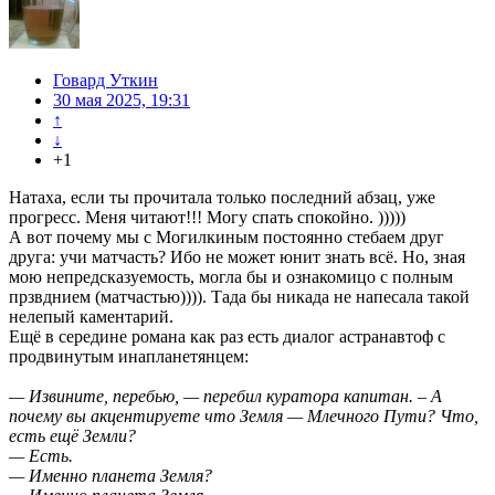
Говард Уткин
30 мая 2025, 19:31
↑
↓
+1
Натаха, если ты прочитала только последний абзац, уже
прогресс. Меня читают!!! Могу спать спокойно. )))))
А вот почему мы с Могилкиным постоянно стебаем друг
друга: учи матчасть? Ибо не может юнит знать всё. Но, зная
мою непредсказуемость, могла бы и ознакомицо с полным
прзвднием (матчастью)))). Тада бы никада не напесала такой
нелепый каментарий.
Ещё в середине романа как раз есть диалог астранавтоф с
продвинутым инапланетянцем:
— Извините, перебью, — перебил куратора капитан. – А
почему вы акцентируете что Земля — Млечного Пути? Что,
есть ещё Земли?
— Есть.
— Именно планета Земля?