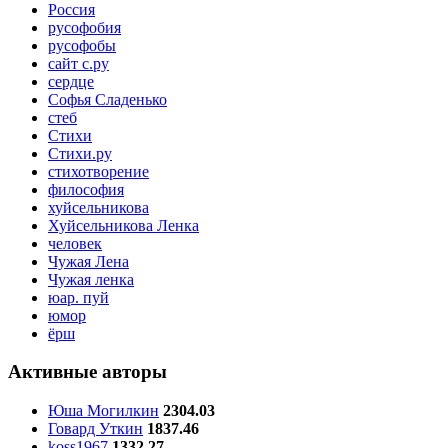
Россия
русофобия
русофобы
сайт с.ру
сердце
Софья Сладенько
стеб
Стихи
Стихи.ру
стихотворение
философия
хуйсельникова
Хуйсельникова Ленка
человек
Чужая Лена
Чужая ленка
юар. пуй
юмор
ёрш
Активные авторы
Юша Могилкин
2304.03
Говард Уткин
1837.46
koss1967
1332.27