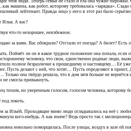
е тебя люди. Теперь семьи не стало и ела она чужие пирожки. О
как машина, как робот, которому требовалась «зарядка». Сзади 
мешливый лейтенант. Правда лицо у него в этот раз было серьёзно
 Илья. А вас?
вуя что-то нехорошее, неизбежное.
даю за вами. Вас обокрали? Отстали от поезда? А билет? Есть л
зать. Поймёт ли он в какое трудное положение она попала, если 
остороннему человеку, что свои, единственно родные люди, выжи
катило полное безразличие к прошедшему и настоящему… Её уже 
нег. Пусть делают с ней, что хотят… Пусть определяют в приют, 
… Только она твёрдо решила, что в дом зятя больше не вернётся и
 и не смогла привыкнуть.
ец тихим, но уверенным голосом, голосом человека, которому бо
 под локоть.
м за Ильёй. Проходящие мимо люди оглядывались на неё с любо
анула кого-нибудь. А как иначе? Ведь просто так с милиционера
новна невольно поморщилась. После улицы, воздух в зале ей пок