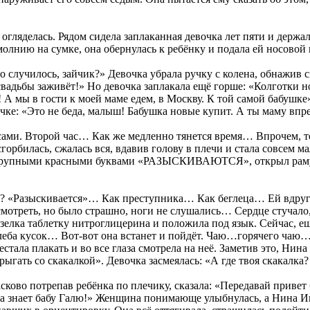
огляделась. Рядом сидела заплаканная девочка лет пяти и держал
молнию на сумке, она обернулась к ребёнку и подала ей носовой
о случилось, зайчик?» Девочка убрала ручку с колена, обнажив 
о свадьбы заживёт!» Но девочка заплакала ещё горше: «Колготк
ат! А мы в гости к моей маме едем, в Москву. К той самой бабуш
ке: «Это не беда, малыш! Бабушка новые купит. А ты маму впре
сами. Второй час… Как же медленно тянется время… Впрочем, т
орбилась, сжалась вся, вдавив голову в плечи и стала совсем м
 с крупными красными буквами «РАЗЫСКИВАЮТСЯ», открыл раму 
а? «Разыскивается»… Как преступника… Как беглеца… Ей вдруг 
осмотреть, но было страшно, ноги не слушались… Сердце стучало,
елка таблетку нитроглицерина и положила под язык. Сейчас, ещ
еба кусок… Вот-вот она встанет и пойдёт. Чаю…горячего чаю… Он
естала плакать и во все глаза смотрела на неё. Заметив это, Ни
прыгать со скакалкой». Девочка засмеялась: «А где твоя скакалк
асково потрепав ребёнка по плечику, сказала: «Передавай приве
шка знает бабу Галю!» Женщина понимающе улыбнулась, а Нина И