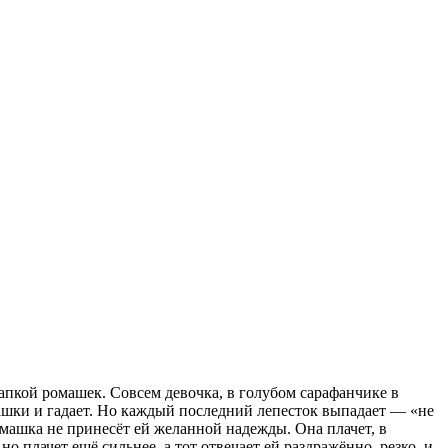
хапкой ромашек. Совсем девочка, в голубом сарафанчике в
ашки и гадает. Но каждый последний лепесток выпадает — «не
ромашка не принесёт ей желанной надежды. Она плачет, в
о плачет ещё сильнее, а тот отвечает ей раздражённо, резко, и