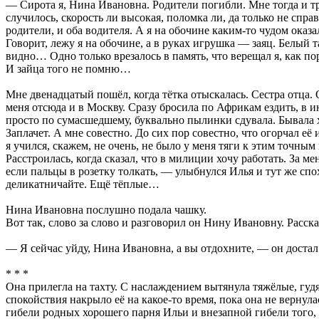
— Сирота я, Нина Ивановна. Родители погибли. Мне тогда и трё
случилось, скорость ли высокая, поломка ли, да только не спр
родители, и оба водителя. А я на обочине каким-то чудом оказ
Говорит, лежу я на обочине, а в руках игрушка — заяц. Белый та
видно… Одно только врезалось в память, что верещал я, как п
И зайца того не помню…
Мне двенадцатый пошёл, когда тётка отыскалась. Сестра отца. 
меня отсюда и в Москву. Сразу бросила по Африкам ездить, в и
просто по сумасшедшему, буквально пылинки сдувала. Бывала х
Заплачет. А мне совестно. До сих пор совестно, что огорчал е
я учился, скажем, не очень, не было у меня тяги к этим точным 
Расстроилась, когда сказал, что в милиции хочу работать. За ме
если пальцы в розетку толкать, — улыбнулся Илья и тут же спо
деликатничайте. Ещё тёплые…
Нина Ивановна послушно подала чашку.
Вот так, слово за слово и разговорил он Нину Ивановну. Расск
— Я сейчас уйду, Нина Ивановна, а вы отдохните, — он достал
* * *
Она прилегла на тахту. С наслаждением вытянула тяжёлые, гу
спокойствия накрыло её на какое-то время, пока она не верну
гибели родных хорошего парня Ильи и внезапной гибели того,