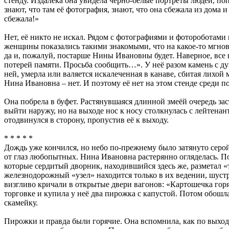
стенду. Издалека она увидела чёрно-белые портреты людей, попа
знают, что там её фотография, знают, что она сбежала из дома 
сбежала!»
Нет, её никто не искал. Рядом с фотографиями и фотороботам
женщины показались такими знакомыми, что на какое-то мгнове
да и, пожалуй, постарше Нины Ивановны будет. Наверное, все 
потерей памяти. Просьба сообщить…». У неё разом камень с душ
ней, умерла или валяется искалеченная в канаве, сбитая лихой
Нина Ивановна – нет. И поэтому её нет на этом стенде среди 
Она побрела в буфет. Растянувшаяся длинной змеёй очередь зас
выйти наружу, но на выходе нос к носу столкнулась с лейтенан
отодвинулся в сторону, пропустив её к выходу.
* * * * *
Дождь уже кончился, но небо по-прежнему было затянуто серой
от глаз любопытных. Нина Ивановна растерянно огляделась. По
которые сердитый дворник, находившийся здесь же, разметал 
железнодорожный «узел» находится только в их ведении, шуст
визгливо кричали в открытые двери вагонов: «Картошечка 
торговке и купила у неё два пирожка с капустой. Потом обошл
скамейку.
Пирожки и правда были горячие. Она вспомнила, как по выходн