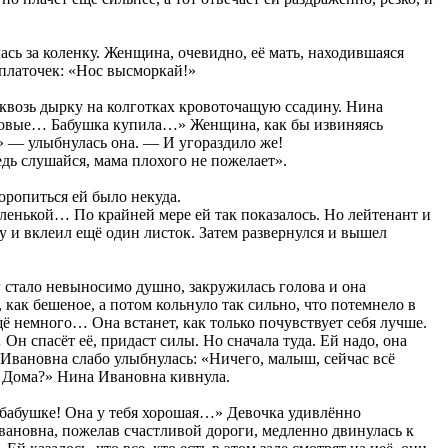
ась за коленку. Женщина, очевидно, её мать, находившаяся
 платочек: «Нос высморкай!»
сквозь дырку на колготках кровоточащую ссадину. Нина
и новые… Бабушка купила…» Женщина, как бы извиняясь
ке» — улыбнулась она. — И угораздило же!
дь слушайся, мама плохого не пожелает».
оропиться ей было некуда.
аленькой… По крайней мере ей так показалось. Но лейтенант и
и вклеил ещё один листок. Затем развернулся и вышел
стало невыносимо душно, закружилась голова и она
 как бешеное, а потом кольнуло так сильно, что потемнело в
ё немного… Она встанет, как только почувствует себя лучше.
 спасёт её, придаст силы. Но сначала туда. Ей надо, она
на Ивановна слабо улыбнулась: «Ничего, малыш, сейчас всё
а? Дома?» Нина Ивановна кивнула.
т бабушке! Она у тебя хорошая…» Девочка удивлённо
вановна, пожелав счастливой дороги, медленно двинулась к