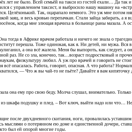
х лет не было. Всей семьёй на такси из гостей ехали… Да так и 
авился с управлением таксист, и выбросило нашу машину на «встр
ался. Целёхонький. Так, оцарапало немного. Это уж мне потом ня
кой заяц, и весь кровью перепачкан. Стали зайца забирать, а я вц
оросёнок, когда мне злющая врачиха в больнице раны мазала. А
Она тогда в Африке врачом работала и ничего не знала о трагед
нститут перешла. Тоже одинокая, как я. Ни детей, ни мужа. Вся в
улиганил, а она всё жалела. Меня бы выпороть, как следует, а о
ё иной раз. Не со зла, конечно, так…возраст подростковый и проч
наукам, физкультуру любил. А уж про врачей и говорить не стоит,
ня всё опасалась. Работа, говорит, опасная. А что работа? Норма
хватился, — Что ж вы чай-то не пьёте? Давайте я вам кипяточку д
азала она ему про свою беду. Молча слушал, внимательно. Только
 из шкафа подушку и плед. – Вот ключ, выйти надо или что… Не
дящие после двухдневного скитания, ноги, провалилась уставш
лась мыслями о потерянном ею доме и единственной дочери, став
 кто был ей опорой многие годы.