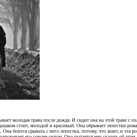
ывает молодая трава после дождя. И сидит она на этой траве с о
дышком стоит, молодой и красивый. Она обрывает лепестки ром
Она боится срывать с него лепестки, потому, что знает, и эта 
руживает его совсем седым. Она пытается ему сказать об этом, н