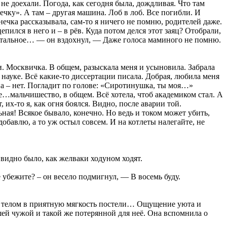
не доехали. Погода, как сегодня была, дождливая. Что там
ечку». А там – другая машина. Лоб в лоб. Все погибли. И
нечка рассказывала, сам-то я ничего не помню, родителей даже.
епился в него и – в рёв. Куда потом делся этот заяц? Отобрали,
 остальное… — он вздохнул, — Даже голоса маминого не помню.
ии. Москвичка. В общем, разыскала меня и усыновила. Забрала
 науке. Всё какие-то диссертации писала. Добрая, любила меня
на – нет. Погладит по голове: «Сиротинушка, ты моя…»
ее…мальчишество, в общем. Всё хотела, чтоб академиком стал. А
 их-то я, как огня боялся. Видно, после аварии той.
льная! Всякое бывало, конечно. Но ведь и током может убить,
обавлю, а то уж остыл совсем. И на котлеты налегайте, не
 видно было, как желваки ходуном ходят.
 убежите? – он весело подмигнул, — В восемь буду.
им телом в приятную мягкость постели… Ощущение уюта и
шей чужой и такой же потерянной для неё. Она вспомнила о