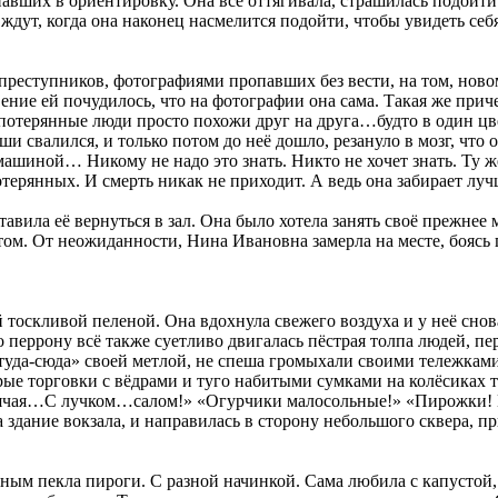
вших в ориентировку. Она всё оттягивала, страшилась подойти. Ей
и ждут, когда она наконец насмелится подойти, чтобы увидеть себ
и преступников, фотографиями пропавших без вести, на том, но
ние ей почудилось, что на фотографии она сама. Такая же прич
потерянные люди просто похожи друг на друга…будто в один цве
и свалился, и только потом до неё дошло, резануло в мозг, что 
 машиной… Никому не надо это знать. Никто не хочет знать. Ту 
потерянных. И смерть никак не приходит. А ведь она забирает 
тавила её вернуться в зал. Она было хотела занять своё прежнее
том. От неожиданности, Нина Ивановна замерла на месте, боясь 
 тоскливой пеленой. Она вдохнула свежего воздуха и у неё снов
 перрону всё также суетливо двигалась пёстрая толпа людей, п
«туда-сюда» своей метлой, не спеша громыхали своими тележкам
рые торговки с вёдрами и туго набитыми сумками на колёсиках 
горячая…С лучком…салом!» «Огурчики малосольные!» «Пирожки
а здание вокзала, и направилась в сторону небольшого сквера, 
ым пекла пироги. С разной начинкой. Сама любила с капустой, 