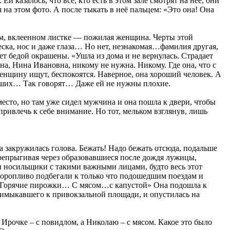
 казалось, что все, кто есть в этом зале смотрят на неё, они
я на этом фото. А после тыкать в неё пальцем: «Это она! Она
вом, вклеенном листке — пожилая женщина. Черты этой
еска, нос и даже глаза… Но нет, незнакомая…фамилия другая,
т бедой окрашены. «Ушла из дома и не вернулась. Страдает
она, Нина Ивановна, никому не нужна. Никому. Где она, что с
женщину ищут, беспокоятся. Наверное, она хороший человек. А
лучших… Так говорят… Даже ей не нужны плохие.
 место, но там уже сидел мужчина и она пошла к двери, чтобы
привлечь к себе внимание. Но тот, мельком взглянув, лишь
а закружилась голова. Бежать! Надо бежать отсюда, подальше
ерепрыгивая через образовавшиеся после дождя лужицы,
и носильщики с такими важными лицами, будто весь этот
торопливо подбегали к только что подошедшим поездам и
! Горячие пирожки… С мясом…с капустой» Она подошла к
примыкавшего к привокзальной площади, и опустилась на
Ирочке – с повидлом, а Николаю – с мясом. Какое это было