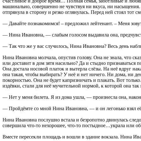
счастливое и доброе время… Полная семья, заботливые и любящи
машинально, совершенно не чувствуя ни вкуса, ни насыщения…
отпрянула в сторону и резко оглянулась. Перед ней стоял тот с
— Давайте познакомимся! – предложил лейтенант. – Меня зовут
— Нина Ивановна, — слабым голосом выдавила она, предчувст
— Так что же у вас случилось, Нина Ивановна? Весь день наблю
Нина Ивановна молчала, опустив голову. Она не знала, что ска
или доставит в дом зятя насильно? Да и стыдно признаваться п
Она достала носовой платок и вытерла слёзы. На неё вдруг на
она такая, чтобы выбирать? У неё и нет ничего. Ни дома, ни де
покорностью. Она не будет капризничать и плакать. Вот только
издёвки, стали для неё мучительной нормой, к которой она так
— Нет у меня билета. Я из дома ушла, — произнесла она, након
— Пройдёмте со мной Нина Ивановна, — и он легонько взял её
Нина Ивановна послушно встала и безропотно двинулась следо
совершила что-то нехорошее, что-то постыдное…украла или обм
Вместе пересекли площадь и вошли в здание вокзала. Нина Ива