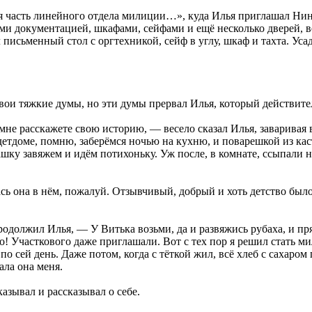
 часть линейного отдела милиции…», куда Илья приглашал Нину
ыми документацией, шкафами, сейфами и ещё несколько дверей, 
 письменный стол с оргтехникой, сейф в углу, шкаф и тахта. Ус
ои тяжкие думы, но эти думы прервал Илья, который действител
не расскажете свою историю, — весело сказал Илья, заваривая 
 детдоме, помню, заберёмся ночью на кухню, и поварешкой из ка
шку завяжем и идём потихоньку. Уж после, в комнате, ссыпали н
ь она в нём, пожалуй. Отзывчивый, добрый и хоть детство было 
родолжил Илья, — У Витька возьми, да и развяжись рубаха, и пр
о! Участкового даже приглашали. Вот с тех пор я решил стать ми
по сей день. Даже потом, когда с тёткой жил, всё хлеб с сахаро
ла она меня.
азывал и рассказывал о себе.