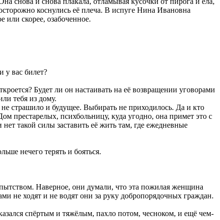
на снова и снова плакала, отламывая кусочки от пирога и ела,
осторожно коснулись её плеча. В испуге Нина Ивановна
е или скорее, озабоченное.
и у вас билет?
откроется? Будет ли он настаивать на её возвращении уговорами
ли тебя из дому.
не страшило и будущее. Выбирать не приходилось. Да и кто
Дом престарелых, психбольницу, куда угодно, она примет это с
 нет такой силы заставить её жить там, где ежедневные
льше нечего терять и бояться.
пытством. Наверное, они думали, что эта пожилая женщина
ми не ходят и не водят они за руку добропорядочных граждан.
азался спёртым и тяжёлым, пахло потом, чесноком, и ещё чем-