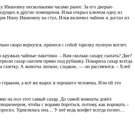
 Ивановну несколькими часами ранее. За его дверью
ведущих в другие помещения. Илья открыл ключом одну из
адив Нину Ивановну на стул, Илья включил чайник и достал из
ьно скоро вернулся, принеся с собой тарелку полную котлет.
в кружках чайные пакетики. – Вам сколько сахару сыпать? Две?
стрюли сахар сыплем прямо под рубашку. Повариха сахар всегда
а газетку. А животы липкие, сладкие, — он рассмеялся. – Хлеб
горьким, а всё же вырос в хорошего человека. Или ей это
ямо на пол этот самый сахар. До самой комнаты довёл
лиционером, чтобы с ворами бороться, потому, как воровать –
м просил. Удивлялась она… У неё ведь конфет всегда полно…