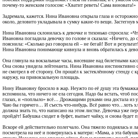
почему-то женским голосом: «Хватит реветь! Сама виновата!»
Задремала, кажется. Нина Ивановна открыла глаза и осторожно 
около, деловито укладывала в сумку какие-то вещи. Застегнув 
Нина Ивановна склонилась к девочке и тихонько спросила: «Чт
Ивановна погладила девочку по голове и сказала: «Ничего, д
пояснила: «Сколько раз говорила ей – не бегай! Вот и результ
Нина Ивановна понимающе кивнула и вновь обратилась к девоч
Она глянула на вокзальные часы, висевшие над билетными кас
Она снова увидела лейтенанта. Нина Ивановна инстинктивно сг
не смотрел в её сторону. Он прошёл к застеклённому стенду
наружу, на привокзальную площадь.
Нину Ивановну бросило в жар. Неужто по её душу эта бумажк
вспомнила, что ничего не ела сегодня. Надо бы встать, чтоб п
глазах, и «поплыло» всё… Дрожащими руками она достала из уз
Чаю бы горячего… И съесть что-нибудь. Всё равно что…хоть хл
должна знать то, что написано на этом листке. Девочка уже пер
пройдёт! Бабушка сходит в буфет, выпьет чайку, и снова будет 
Вскоре ей действительно полегчало. Она тяжело поднялась и л
посмотрела на неё и повернулась к матери: «Мама, а эта бабу