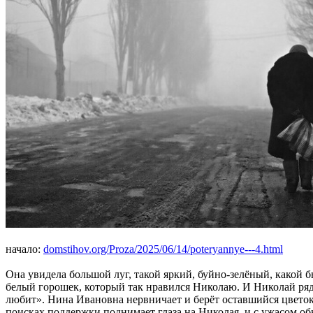
начало:
domstihov.org/Proza/2025/06/14/poteryannye---4.html
Она увидела большой луг, такой яркий, буйно-зелёный, какой б
белый горошек, который так нравился Николаю. И Николай ря
любит». Нина Ивановна нервничает и берёт оставшийся цветок. 
поисках поддержки поднимает глаза на Николая, и с ужасом обна