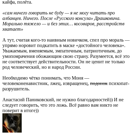
кайфа, полёта.
«сам ничего говорить не буду — я не могу читать про
албанцев. Ничего. После «Русского консула» Драшковича.
Морально тяжело — и без этих… косоваров, расстройств
хватает»
А тут, считая кого-то наивным новичком, спел про мораль —
упрямо норовит подкатить в маске «достойного человека».
Уважаемым, вменяемым, эмпатичным, патриотичным, до
умопомрачения обожающим свою страну. Разумеется, всё это
не соответствует действительности. Он не ценит не только
род человеческий, но и народ России.
Необходимо чётко понимать, что Моня —
человеконенавистник, лжец, извращенец,
подонок
психопат-
разрушитель.
Анастасий Паниковский, не нужно благодарностей)) И не
следует говорить, что это ложь. Всё равно вам никто не
поверит в итоге))