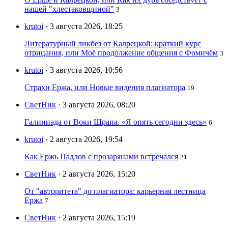
нашей "хлестаковщиной"
3
krutoi
· 3 августа 2026, 18:25
Литературный ликбез от Калрецкой: краткий курс
отрицания, или Моё продолжение общения с Фомичём
3
krutoi
· 3 августа 2026, 10:56
Страхи Ержа, или Новые видения плагиатора
19
СветНик
· 3 августа 2026, 08:20
Галиниада от Воки Шрапа. «Я опять сегодни здесь»
6
krutoi
· 2 августа 2026, 19:54
Как Ержь Падлов с прозарянами встречался
21
СветНик
· 2 августа 2026, 15:20
От "авторитета" до плагиатора: карьерная лестница
Ержа
7
СветНик
· 2 августа 2026, 15:19