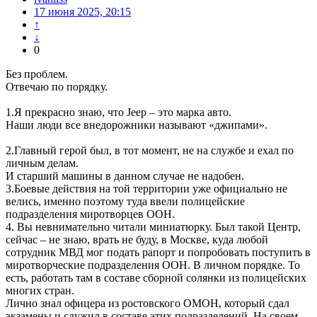
17 июня 2025, 20:15
↑
↓
0
Без проблем.
Отвечаю по порядку.
1.Я прекрасно знаю, что Jeep – это марка авто.
Наши люди все внедорожники называют «джипами».
2.Главный герой был, в тот момент, не на службе и ехал по
личным делам.
И старший машины в данном случае не надобен.
3.Боевые действия на той территории уже официально не
велись, именно поэтому туда ввели полицейские
подразделения миротворцев ООН.
4. Вы невнимательно читали миниатюрку. Был такой Центр,
сейчас – не знаю, врать не буду, в Москве, куда любой
сотрудник МВД мог подать рапорт и попробовать поступить в
миротворческие подразделения ООН. В личном порядке. То
есть, работать там в составе сборной солянки из полицейских
многих стран.
Лично знал офицера из ростовского ОМОН, который сдал
экзамены и служил в составе этих подразделений. На своем