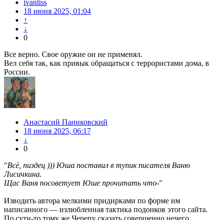
ivanliss
18 июня 2025, 01:04
↑
↓
0
Все верно. Свое оружие он не применял.
Вел себя так, как привык обращаться с террористами дома, в
России.
Анастасий Паниковский
18 июня 2025, 06:17
↓
0
"
Всё, пиздец ))) Юша поставил в тупик писателя Ваню
Лисичкина.
Щас Ваня посоветует Юше прочитать что
-"
Изводить автора мелкими придирками по форме им
написанного — излюбленная тактика подонков этого сайта.
По сути-то тому же Черепу сказать совершенно нечего.