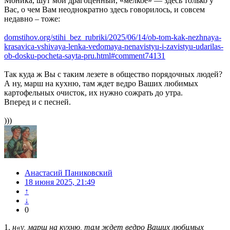
Моника, шут мой драгоценный, «мелкое» — здесь только у
Вас, о чем Вам неоднократно здесь говорилось, и совсем
недавно – тоже:
domstihov.org/stihi_bez_rubriki/2025/06/14/ob-tom-kak-nezhnaya-
krasavica-vshivaya-lenka-vedomaya-nenavistyu-i-zavistyu-udarilas-
ob-dosku-pocheta-sayta-pru.html#comment74131
Так куда ж Вы с таким лезете в общество порядочных людей?
А ну, марш на кухню, там ждет ведро Ваших любимых
картофельных очисток, их нужно сожрать до утра.
Вперед и с песней.
)))
Анастасий Паниковский
18 июня 2025, 21:49
↑
↓
0
1.
н«у, марш на кухню, там ждет ведро Ваших любимых