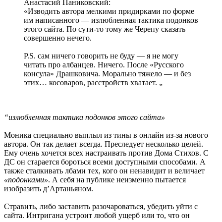
Анастасий Паниковский:
«Изводить автора мелкими придирками по форме
им написанного — излюбленная тактика подонков
этого сайта. По сути-то тому же Черепу сказать
совершенно нечего.
P.S. сам ничего говорить не буду — я не могу
читать про албанцев. Ничего. После «Русского
консула» Драшковича. Морально тяжело — и без
этих… косоваров, расстройств хватает. „
“излюбленная тактика подонков этого сайта»
Моника специально выплыл из тины в онлайн из-за нового
автора. Он так делает всегда. Преследует несколько целей.
Ему очень хочется всех настраивать против Дома Стихов. С
ДС он старается бороться всеми доступными способами. А
также сталкивать лбами тех, кого он ненавидит и величает
«подонками»
. А себя на публике неизменно пытается
изобразить д’Артаньяном.
Стравить, либо заставить разочароваться, убедить уйти с
сайта. Интригана устроит любой ущерб или то, что он