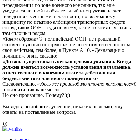
передвижения по зоне военного конфликта, так еще
умудрился не пройти обязательный инструктаж насчет
поведения с местными, в частности, по возможному
инциденту по изъятию албанцами транспортных средств
сотрудников ООН – судя по всему, такие изъятия случались
там сплошь и рядом.
«
Таким образом
»©, полицейский ООН, не прошедший
соответствующий инструктаж, не несет ответственности за
свои действия, тем более, в Пункте А.10. «Декларации о
полиции», опять сказано:
«
Должна существовать четкая цепочка указаний. Всегда
должна иметься возможность установления начальника,
ответственного в конечном итоге за действия или
бездействие того или иного полицейского
».
Следовательно, «
здесь же происходило что-то непонятное
»©
произойти никак не могло.
Но оно произошло. Почему? )))
Выводов, по доброте душевной, никаких не делаю, жду
ответы на поставленные вопросы.
)))
ivanliss