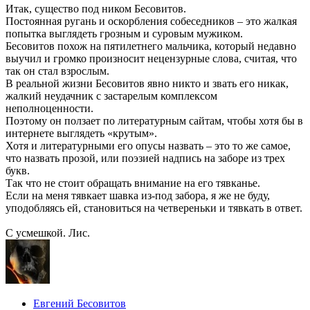
Итак, существо под ником Бесовитов.
Постоянная ругань и оскорбления собеседников – это жалкая
попытка выглядеть грозным и суровым мужиком.
Бесовитов похож на пятилетнего мальчика, который недавно
выучил и громко произносит нецензурные слова, считая, что
так он стал взрослым.
В реальной жизни Бесовитов явно никто и звать его никак,
жалкий неудачник с застарелым комплексом
неполноценности.
Поэтому он ползает по литературным сайтам, чтобы хотя бы в
интернете выглядеть «крутым».
Хотя и литературными его опусы назвать – это то же самое,
что назвать прозой, или поэзией надпись на заборе из трех
букв.
Так что не стоит обращать внимание на его тявканье.
Если на меня тявкает шавка из-под забора, я же не буду,
уподобляясь ей, становиться на четвереньки и тявкать в ответ.
С усмешкой. Лис.
Евгений Бесовитов