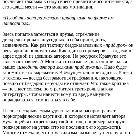
посчитает таковым в силу своего примитивного интеллекта, а
его жажда мести — это мощная мотивация.
«Изводить автора мелкими придирками по форме им
написанного»
Здесь попытка затесаться в друзья, стремление
дискредитировать неугодных, а себя приподнять,
возвеличить. Как раз тактику бездоказательных
«придирок»
он
регулярно использует сам. Как один из примеров — годами в
адрес одной из здешних авторов. На ресурсах Кравчука это
является травлей. А Монька это называет, как он признался
выше:
«изводить автора мелкими придирками»
. Надо будет
запомнить это выражение. В будущем оно пригодится. У него
в текстах — всегда безграмотная графомания, настоящую
поэзию от бездарной ерунды не отличает. Что такое критика
— не знает совсем, но стремится играть роль знатока
литературы, чтобы нанести кому-то вред, вынудить
оправдываться, сомневаться в себе.
Плюс с нескрываемым удовольствием распространяет
порнографические картинки, в которых выставляет автора
мучающейся на кресте жертвой пыток, например, которую
поджаривают на углях (это из последних его художеств).
Многие отмечали, что тема садизма вызывает у него чувство