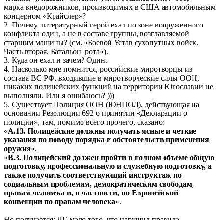
марка внедорожников, производимых в США автомобильным
концерном «Крайслер»?
2. Почему литературный герой ехал по зоне вооруженного
конфликта один, а не в составе группы, возглавляемой
старшим машины? (см. «Боевой Устав сухопутных войск.
Часть вторая. Батальон, рота»).
3. Куда он ехал и зачем? Один.
4. Насколько мне помнится, российские миротворцы из
состава ВС РФ, входившие в миротворческие силы ООН,
никаких полицейских функций на территории Югославии не
выполняли. Или я ошибаюсь? )))
5. Существует Полиция ООН (ЮНПОЛ), действующая на
основании Резолюции 692 о принятии «Декларации о
полиции», там, помимо всего прочего, сказано:
«
А.13. Полицейские должны получать ясные и четкие
указания по поводу порядка и обстоятельств применения
оружия
»,
«
В.3. Полицейский должен пройти в полном объеме общую
подготовку, профессиональную и служебную подготовку, а
также получить соответствующий инструктаж по
социальным проблемам, демократическим свободам,
правам человека и, в частности, по Европейской
конвенции по правам человека
».
Но получается: ЛГ, мало того, что нарушил правила