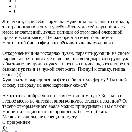
↑
↓
0
Лисичкин, если тебя в армейке мужчины постарше то пинали,
то страпонили в жопу и у тебя об этом до сей поры осталась
масса впечатлений, лучше напиши об этом свой очередной
прозаический высер. Негоже брызги своей подлинной
желтоватой биографии расплёскивать на окружающих.
Откормленный на госхарчах пузан, паразитирующий на своём
народе за счёт наших же налогов, по твоей дырявой груше уж
я бы точно не промахнулся. Ты только и умеешь, что в тире по
банкам пукать и за чужой счёт жить. Пиздуй к станку, гнида
ёбаная )))
Хули ты там вырядился на фото в болотную форму? Ты в ней
своему генералу на даче картошку сажал?
А что это за побрякушки на твоём пивном пузе? Значки за
второе место на литературном конкурсе старых пердунов? От
твоего откормленного ебала можно прикуривать! Ты с такой
жопой ни в один окоп не пролезешь, бегемот, блять.
Мешок с говном, не верещи попусту.
С презрением.
)))