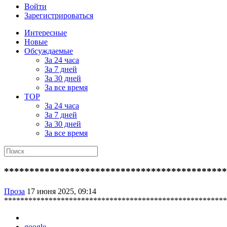
Войти
Зарегистрироваться
Интересные
Новые
Обсуждаемые
За 24 часа
За 7 дней
За 30 дней
За все время
TOP
За 24 часа
За 7 дней
За 30 дней
За все время
********************************************
Проза
17 июня 2025, 09:14
*******************************************************
google