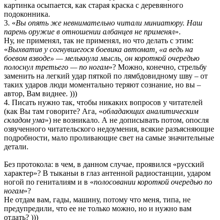
картинка осыпается, как старая краска с деревянного
подоконника.
3. «
Вы опять же невнимательно читали миниатюру. Наш
парень оружие в отношении албанцев не применял
».
Ну, не применял, так не применял, но что делать с этим:
«
Выхватив у согнувшегося боевика автомат, «а ведь на
боевом взводе» — мелькнула мысль, он короткой очередью
полоснул третьего — по ногам
»? Можно, конечно, стрельбу
заменить на легкий удар пяткой по лямбдовидному шву – от
таких ударов люди моментально теряют сознание, но вы –
автор, Вам виднее. )))
4. Писать нужно так, чтобы никаких вопросов у читателей
(как Вы там говорите? Ага, «
обладающих аналитическим
складом ума
») не возникало. А не дописывать потом, опосля
озвученного читательского недоумения, всякие разъясняющие
подробности, мало проливающие свет на самые значительные
детали.
Без протокола: в чем, в данном случае, проявился «русский
характер»? В тыканьи в глаз антенной радиостанции, ударом
ногой по гениталиям и в «
полосовании короткой очередью по
ногам
»?
Не отдам вам, гады, машину, потому что меня, типа, не
предупредили, что ее не только можно, но и нужно вам
отдать? )))