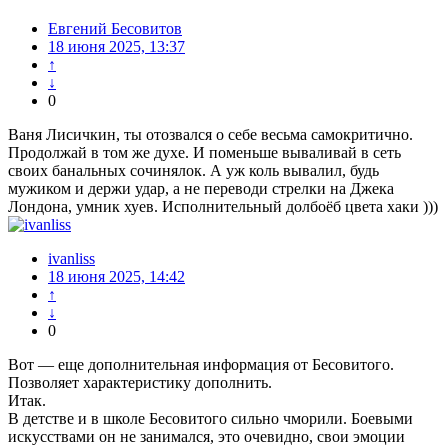
Евгений Бесовитов
18 июня 2025, 13:37
↑
↓
0
Ваня Лисичкин, ты отозвался о себе весьма самокритично.
Продолжай в том же духе. И поменьше вываливай в сеть
своих банальных сочинялок. А уж коль вывалил, будь
мужиком и держи удар, а не переводи стрелки на Джека
Лондона, умник хуев. Исполнительный долбоёб цвета хаки )))
ivanliss
18 июня 2025, 14:42
↑
↓
0
Вот — еще дополнительная информация от Бесовитого.
Позволяет характеристику дополнить.
Итак.
В детстве и в школе Бесовитого сильно чморили. Боевыми
искусствами он не занимался, это очевидно, свои эмоции