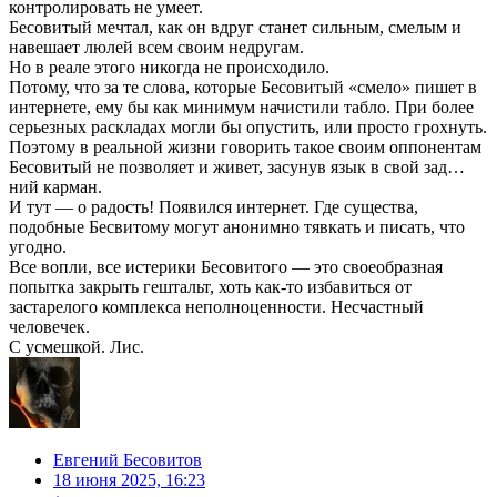
контролировать не умеет.
Бесовитый мечтал, как он вдруг станет сильным, смелым и
навешает люлей всем своим недругам.
Но в реале этого никогда не происходило.
Потому, что за те слова, которые Бесовитый «смело» пишет в
интернете, ему бы как минимум начистили табло. При более
серьезных раскладах могли бы опустить, или просто грохнуть.
Поэтому в реальной жизни говорить такое своим оппонентам
Бесовитый не позволяет и живет, засунув язык в свой зад…
ний карман.
И тут — о радость! Появился интернет. Где существа,
подобные Бесвитому могут анонимно тявкать и писать, что
угодно.
Все вопли, все истерики Бесовитого — это своеобразная
попытка закрыть гештальт, хоть как-то избавиться от
застарелого комплекса неполноценности. Несчастный
человечек.
С усмешкой. Лис.
Евгений Бесовитов
18 июня 2025, 16:23