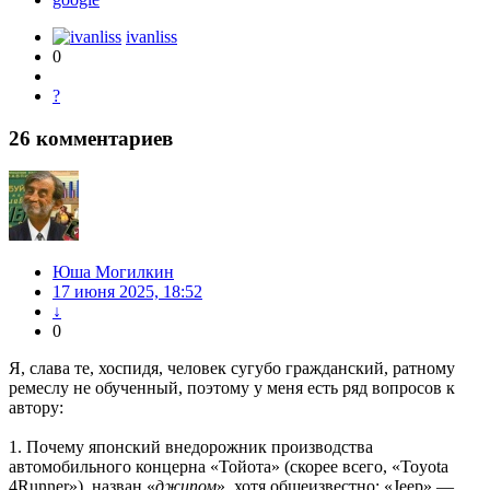
ivanliss
0
?
26
комментариев
Юша Могилкин
17 июня 2025, 18:52
↓
0
Я, слава те, хоспидя, человек сугубо гражданский, ратному
ремеслу не обученный, поэтому у меня есть ряд вопросов к
автору:
1. Почему японский внедорожник производства
автомобильного концерна «Тойота» (скорее всего, «Toyota
4Runner»), назван «
джипом
», хотя общеизвестно: «Jeep» —