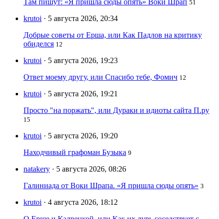
Там пишут: «Я пришла сюды опять» Воки Шрап
51
krutoi
· 5 августа 2026, 20:34
Добрые советы от Ерша, или Как Падлов на критику
обиделся
12
krutoi
· 5 августа 2026, 19:23
Ответ моему другу, или Спасибо тебе, Фомич
12
krutoi
· 5 августа 2026, 19:21
Просто "на поржать", или Дураки и идиоты сайта П.ру
15
krutoi
· 5 августа 2026, 19:20
Находчивый графоман Бузыка
9
natakery
· 5 августа 2026, 08:26
Галиниада от Воки Шрапа. «Я пришла сюды опять»
3
krutoi
· 4 августа 2026, 18:12
О Ерше и Калрецкой, или Как их дурь соседствует с