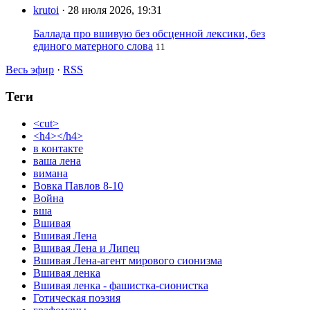
krutoi
· 28 июля 2026, 19:31
Баллада про вшивую без обсценной лексики, без
единого матерного слова
11
Весь эфир
·
RSS
Теги
<cut>
<h4></h4>
в контакте
ваша лена
вимана
Вовка Павлов 8-10
Война
вша
Вшивая
Вшивая Лена
Вшивая Лена и Липец
Вшивая Лена-агент мирового сионизма
Вшивая ленка
Вшивая ленка - фашистка-сионистка
Готическая поэзия