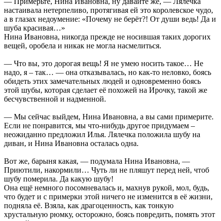
— Примерьте, Нина Ивановна, ну давайте же, — Лялечка
настаивала нетерпеливо, протягивая ей это королевское чудо,
а в глазах недоумение: «Почему не берёт?! От души ведь! Да и
шуба красивая…»
Нина Ивановна, никогда прежде не носившая таких дорогих
вещей, оробела и никак не могла насмелиться.
— Что вы, это дорогая вещь! Я не умею носить такое… Не
надо, я – так… — она отказывалась, но как-то неловко, боясь
обидеть этих замечательных людей и одновременно боясь
этой шубы, которая сделает её похожей на Ирочку, такой же
бесчувственной и надменной.
— Мы сейчас выйдем, Нина Ивановна, а вы сами примерите.
Если не понравится, мы что-нибудь другое придумаем –
неожиданно предложил Илья. Лялечка положила шубу на
диван, и Нина Ивановна осталась одна.
Вот же, барыня какая, — подумала Нина Ивановна, —
Приютили, накормили… Чуть ли не пляшут перед ней, чтоб
шубу померила. Да какую шубу!
Она ещё немного посомневалась и, махнув рукой, мол, будь,
что будет и с примерки этой ничего не изменится в её жизни,
подняла её. Взяла, как драгоценность, как тонкую
хрустальную рюмку, осторожно, боясь повредить, помять этот