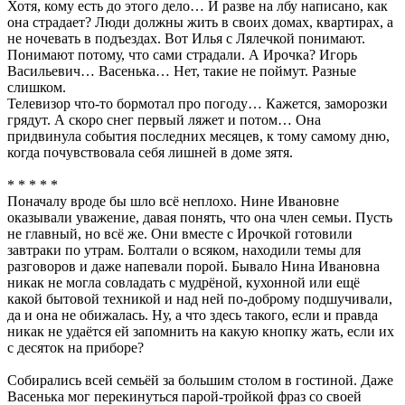
Хотя, кому есть до этого дело… И разве на лбу написано, как
она страдает? Люди должны жить в своих домах, квартирах, а
не ночевать в подъездах. Вот Илья с Лялечкой понимают.
Понимают потому, что сами страдали. А Ирочка? Игорь
Васильевич… Васенька… Нет, такие не поймут. Разные
слишком.
Телевизор что-то бормотал про погоду… Кажется, заморозки
грядут. А скоро снег первый ляжет и потом… Она
придвинула события последних месяцев, к тому самому дню,
когда почувствовала себя лишней в доме зятя.
* * * * *
Поначалу вроде бы шло всё неплохо. Нине Ивановне
оказывали уважение, давая понять, что она член семьи. Пусть
не главный, но всё же. Они вместе с Ирочкой готовили
завтраки по утрам. Болтали о всяком, находили темы для
разговоров и даже напевали порой. Бывало Нина Ивановна
никак не могла совладать с мудрёной, кухонной или ещё
какой бытовой техникой и над ней по-доброму подшучивали,
да и она не обижалась. Ну, а что здесь такого, если и правда
никак не удаётся ей запомнить на какую кнопку жать, если их
с десяток на приборе?
Собирались всей семьёй за большим столом в гостиной. Даже
Васенька мог перекинуться парой-тройкой фраз со своей