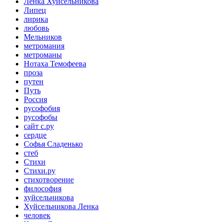
Ленка Хуйсельникова
Липец
лирика
любовь
Мельников
метромания
метроманы
Нотаха Темофеева
проза
путен
Путь
Россия
русофобия
русофобы
сайт с.ру
сердце
Софья Сладенько
стеб
Стихи
Стихи.ру
стихотворение
философия
хуйсельникова
Хуйсельникова Ленка
человек