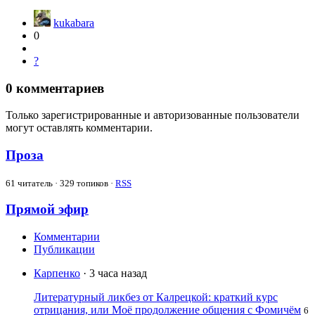
kukabara
0
?
0
комментариев
Только зарегистрированные и авторизованные пользователи
могут оставлять комментарии.
Проза
61
читатель · 329 топиков ·
RSS
Прямой эфир
Комментарии
Публикации
Карпенко
· 3 часа назад
Литературный ликбез от Калрецкой: краткий курс
отрицания, или Моё продолжение общения с Фомичём
6