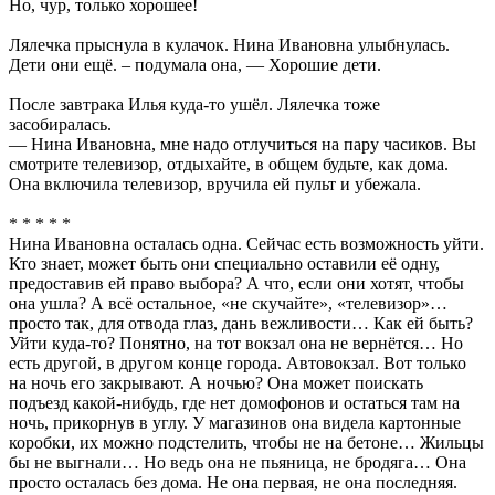
Но, чур, только хорошее!
Лялечка прыснула в кулачок. Нина Ивановна улыбнулась.
Дети они ещё. – подумала она, — Хорошие дети.
После завтрака Илья куда-то ушёл. Лялечка тоже
засобиралась.
— Нина Ивановна, мне надо отлучиться на пару часиков. Вы
смотрите телевизор, отдыхайте, в общем будьте, как дома.
Она включила телевизор, вручила ей пульт и убежала.
* * * * *
Нина Ивановна осталась одна. Сейчас есть возможность уйти.
Кто знает, может быть они специально оставили её одну,
предоставив ей право выбора? А что, если они хотят, чтобы
она ушла? А всё остальное, «не скучайте», «телевизор»…
просто так, для отвода глаз, дань вежливости… Как ей быть?
Уйти куда-то? Понятно, на тот вокзал она не вернётся… Но
есть другой, в другом конце города. Автовокзал. Вот только
на ночь его закрывают. А ночью? Она может поискать
подъезд какой-нибудь, где нет домофонов и остаться там на
ночь, прикорнув в углу. У магазинов она видела картонные
коробки, их можно подстелить, чтобы не на бетоне… Жильцы
бы не выгнали… Но ведь она не пьяница, не бродяга… Она
просто осталась без дома. Не она первая, не она последняя.