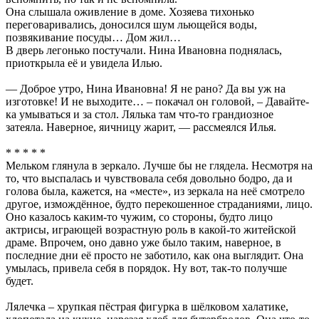
Она слышала оживление в доме. Хозяева тихонько
переговаривались, доносился шум льющейся воды,
позвякивание посуды… Дом жил…
В дверь легонько постучали. Нина Ивановна поднялась,
приоткрыла её и увидела Илью.
— Доброе утро, Нина Ивановна! Я не рано? Да вы уж на
изготовке! И не выходите… – покачал он головой, – Давайте-
ка умываться и за стол. Лялька там что-то грандиозное
затеяла. Наверное, яичницу жарит, — рассмеялся Илья.
* * * * *
Мельком глянула в зеркало. Лучше бы не глядела. Несмотря на
то, что выспалась и чувствовала себя довольно бодро, да и
голова была, кажется, на «месте», из зеркала на неё смотрело
другое, измождённое, будто перекошенное страданиями, лицо.
Оно казалось каким-то чужим, со стороны, будто лицо
актрисы, играющей возрастную роль в какой-то житейской
драме. Впрочем, оно давно уже было таким, наверное, в
последние дни её просто не заботило, как она выглядит. Она
умылась, привела себя в порядок. Ну вот, так-то получше
будет.
Лялечка – хрупкая пёстрая фигурка в шёлковом халатике,