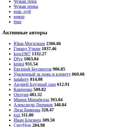
Чужая Лена
Чужая ленка
юар. пуй
юмор
ёрш
Активные авторы
Юша Могилкин
2306.86
Говард Уткин
1837.46
koss1967
1332.27
Dfyz
1063.84
krutoi
931.54
Евгений Бесовитов
906.85
Удаленный за ложь и клевету
869.08
natakery
814.08
Андрей Блудный сын
612.91
Карпенко
509.82
Орлуня
481.32
Мария Мирабелла
393.84
Александр Лириков
348.84
Лиза Биянова
328.47
jozi
311.80
Иван Близнец
309.50
СветНик
284.98