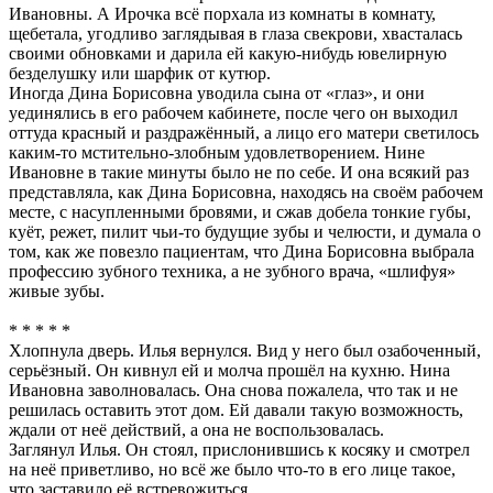
Ивановны. А Ирочка всё порхала из комнаты в комнату,
щебетала, угодливо заглядывая в глаза свекрови, хвасталась
своими обновками и дарила ей какую-нибудь ювелирную
безделушку или шарфик от кутюр.
Иногда Дина Борисовна уводила сына от «глаз», и они
уединялись в его рабочем кабинете, после чего он выходил
оттуда красный и раздражённый, а лицо его матери светилось
каким-то мстительно-злобным удовлетворением. Нине
Ивановне в такие минуты было не по себе. И она всякий раз
представляла, как Дина Борисовна, находясь на своём рабочем
месте, с насупленными бровями, и сжав добела тонкие губы,
куёт, режет, пилит чьи-то будущие зубы и челюсти, и думала о
том, как же повезло пациентам, что Дина Борисовна выбрала
профессию зубного техника, а не зубного врача, «шлифуя»
живые зубы.
* * * * *
Хлопнула дверь. Илья вернулся. Вид у него был озабоченный,
серьёзный. Он кивнул ей и молча прошёл на кухню. Нина
Ивановна заволновалась. Она снова пожалела, что так и не
решилась оставить этот дом. Ей давали такую возможность,
ждали от неё действий, а она не воспользовалась.
Заглянул Илья. Он стоял, прислонившись к косяку и смотрел
на неё приветливо, но всё же было что-то в его лице такое,
что заставило её встревожиться.