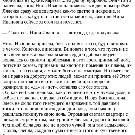
хлопотала на кухне, нарезая хлеб для бутербродов. Она что-то
напевала, когда Нина Ивановна появилась в дверном проёме.
Лялечка сразу же вспыхнула как-то светло и искренне, и
заторопилась, будто от этой суеты зависело, сядет ли Нина
Ивановна сейчас за стол или исчезнет.
— Садитесь, Нина Ивановна… вот сюда, где подушечка.
Нина Ивановна присела, боясь поднять глаза, будто виновата
в чём-то. Конечно, виновата. Виновата в том, что пусть и не
по своей вине, а благодаря милосердию добрых людей
ворвалась со своими проблемами в этот гостеприимный дом,
потеснив хозяев, прибавив им хлопот и поменяв их планы, их
жизнь…на сегодня, а может, быть и на «завтра». Но имеет ли
она право на доброту этих людей, может ли принять её? Этот
вопрос постоянно вертелся в голове и противоречия
раздирали на «да» и «нет», оставляя его без ответа.
Ох, как ей было неловко, как стеснённо в этом чужом доме, и
всё же не так, как ощущала себя в доме Игоря Васильевича.
Здесь не было того гнетущего напряжения, той давящей
тоски, что царили в последние дни, когда она наконец
решилась покинуть свою дочь. Огромная светлая квартира с
шикарным ремонтом, вычурной мебелью и дорогой бытовой
техникой была для неё не просто чужой, она там задыхалась,
глохла, слепла, сходила с ума от всего этого искусственного