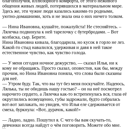
благополучия, иллюзорного комфорта, от этого неживого
общения живых людей, потерявшихся в материальном мире.
Здесь же, эти чужие люди казались какими-то родными,
уютно-домашними, хоть и не знала она о них ничего толком.
— Нина Ивановна, кушайте, пожалуйста! Не стесняйтесь. –
Лялечка подвинула к ней тарелочку с бутербродами. – Вот
колбаска, сыр. Берите.
Нина Ивановна кивала, благодарила, но кусок в горло не лез.
Какой-то стыд навалился, удерживая и давя в ней такое
естественное чувство, как чувство голода.
— У меня сегодня ночное дежурство, — сказал Илья, ни к
кому не обращаясь. Просто сказал, оповестив, как бы, между
прочим, но Нина Ивановна поняла, что слова были сказаны
для неё.
— Утром буду. Так, что вы тут без меня поскучайте. Надеюсь,
Лялька, ты не обидишь нашу гостью? – он на неё посмотрел
нарочито сердито, а Лялечка как-то встрепенулась вся, глаза её
округлились возмущенно, губы задрожали, будто собралась
вот-вот заплакать, но увидев, что Илья еле сдерживается от
смеха, буркнула: «Вот, дурачок, какой!»
— Ладно, ладно. Пошутил я. С чего бы вам скучать-то,
девчонки всегда найдут о чём поговорить. Можете обо мне.