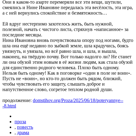
Они в каком-то азарте перемеряли все эти вещи, шутили,
смеялись и Нине Ивановне передалась эта весёлость, эта игра,
а с ней вернулись спокойствие и безмятежность…
Ей вдруг нестерпимо захотелось жить, быть нужной,
полезной, начать с чистого листа, стряхнув «написанное» за
последние месяцы.
Нина Ивановна вновь почувствовала опору под ногами, будто
шла она ещё недавно по зыбкой земле, шла крадучись, боясь
увязнуть, и увязала, но всё равно шла, и шла, и вышла,
наконец, на твёрдую почву. Вот только надолго ли? Не станет
ли она обузой этим новым в её жизни людям, как стала обузой
для единственно родного человека. Плохо быть одному.
Нельзя быть одному! Как в поговорке «один в поле не воин».
Пусть не «воин», но кто-то должен быть рядом, близкий,
чтобы чувствовать его защиту, слышать доброе и
напутственное слово, согретое теплом родной души.
продолжение:
domstihov.org/Proza/2025/06/18/poteryannye--
-8.html
проза
,
повесть
,
драма