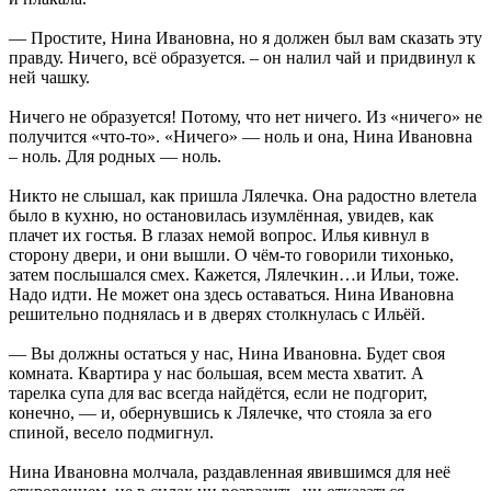
— Простите, Нина Ивановна, но я должен был вам сказать эту
правду. Ничего, всё образуется. – он налил чай и придвинул к
ней чашку.
Ничего не образуется! Потому, что нет ничего. Из «ничего» не
получится «что-то». «Ничего» — ноль и она, Нина Ивановна
– ноль. Для родных — ноль.
Никто не слышал, как пришла Лялечка. Она радостно влетела
было в кухню, но остановилась изумлённая, увидев, как
плачет их гостья. В глазах немой вопрос. Илья кивнул в
сторону двери, и они вышли. О чём-то говорили тихонько,
затем послышался смех. Кажется, Лялечкин…и Ильи, тоже.
Надо идти. Не может она здесь оставаться. Нина Ивановна
решительно поднялась и в дверях столкнулась с Ильёй.
— Вы должны остаться у нас, Нина Ивановна. Будет своя
комната. Квартира у нас большая, всем места хватит. А
тарелка супа для вас всегда найдётся, если не подгорит,
конечно, — и, обернувшись к Лялечке, что стояла за его
спиной, весело подмигнул.
Нина Ивановна молчала, раздавленная явившимся для неё