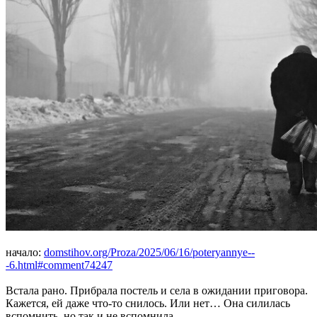
начало:
domstihov.org/Proza/2025/06/16/poteryannye--
-6.html#comment74247
Встала рано. Прибрала постель и села в ожидании приговора.
Кажется, ей даже что-то снилось. Или нет… Она силилась
вспомнить, но так и не вспомнила.