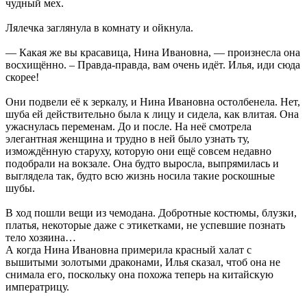
чудный мех.
Лялечка заглянула в комнату и ойкнула.
— Какая же вы красавица, Нина Ивановна, — произнесла она
восхищённо. – Правда-правда, вам очень идёт. Илья, иди сюда
скорее!
Они подвели её к зеркалу, и Нина Ивановна остолбенела. Нет,
шуба ей действительно была к лицу и сидела, как влитая. Она
ужаснулась переменам. До и после. На неё смотрела
элегантная женщина и трудно в ней было узнать ту,
измождённую старуху, которую они ещё совсем недавно
подобрали на вокзале. Она будто выросла, выпрямилась и
выглядела так, будто всю жизнь носила такие роскошные
шубы.
В ход пошли вещи из чемодана. Добротные костюмы, блузки,
платья, некоторые даже с этикетками, не успевшие познать
тело хозяина…
А когда Нина Ивановна примерила красный халат с
вышитыми золотыми драконами, Илья сказал, чтоб она не
снимала его, поскольку она похожа теперь на китайскую
императрицу.