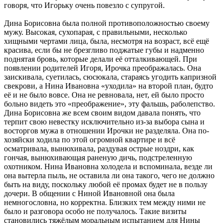
говоря, что Игорьку очень повезло с супругой.
Дина Борисовна была полной противоположностью своему
мужу. Высокая, сухопарая, с правильными, несколько
хищными чертами лица, была, несмотря на возраст, всё ещё
красива, если бы не брезгливо поджатые губы и надменно
поднятая бровь, которые делали её отталкивающей. При
появлении родителей Игоря, Ирочка преображалась. Она
заискивала, суетилась, сюсюкала, стараясь угодить капризной
свекрови, а Нина Ивановна «уходила» на второй план, будто
её и не было вовсе. Она не ревновала, нет, ей было просто
больно видеть это «преображение», эту фальшь, раболепство.
Дина Борисовна же всем своим видом давала понять, что
терпит свою невестку исключительно из-за выбора сына и
восторгов мужа в отношении Ирочки не разделяла. Она по-
хозяйски ходила по этой огромной квартире и всё
осматривала, вынюхивала, раздувая острые ноздри, как
гончая, вынюхивающая раненую дичь, подстреленную
охотником. Нина Ивановна холодела и вспоминала, везде ли
она вытерла пыль, не оставила ли она такого, чего не должно
быть на виду, поскольку любой её промах будет не в пользу
дочери. В общении с Ниной Ивановной она была
немногословна, но корректна. Близких тем между ними не
было и разговора особо не получалось. Такие визиты
становились тяжёлым моральным испытанием для Нины