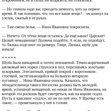
откровением, не в силах ни возразить, ни отказаться.
— Но сначала надо вас приодеть немного, хоть на первое
время. Я так понимаю, что это все ваши вещи? – он кивнул на
узелок, сжатый в её руках.
— Там смена белья, — Нина Ивановна покраснела.
— Ничего. От тётки вещи остались. Да ещё какие! Царские!
Целый чемоданище! Должны подойти. А если, не подойдут,
то Лялька подгонит по размеру. Тащи, Лялька, шубу для
начала!
* * * * *
Шуба была шикарной и почти неношеной. Тёмно-коричневый
шёлковый мех норки струился в пол, переливаясь золотыми
искорками. Элегантный, прямой покрой с воротником-
стоечкой, застёгивающийся на большую янтарную
пуговицу… Нина Ивановна охнула. Казалось, что
обладательница такого богатства должна быть молодой,
яркой, успешной женщиной, но никак не Нина Ивановна, на
которой эта роскошь будет смотреться, как на корове седло.
Пусть и красивое «седло», но не по ней оно. У Ирочки есть
такие, — промелькнуло у неё в голове.