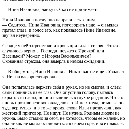
— Нина Ивановна, чайку? Отказ не принимается.
Нина Ивановна послушно направилась за ним.
— Садитесь, Нина Ивановна, поговорить надо. – он мялся,
прятал глаза, и голос его, как показалось Нине Ивановне,
звучал неуверенно.
Сердце у неё затрепетало и кровь прилила к голове. Что-то
случилось верно… Господи, неужто с Ирочкой или
Васенькой? Может, с Игорем Васильевичем?
Скованная страхом, она замерла в немом ожидании.
— В общем так, Нина Ивановна. Никто вас не ищет. Узнавал
я. Нет на вас ориентировки.
Она попыталась держать себя в руках, но не смогла, и слёзы
сами полились из её глаз. Она опустила голову, пытаясь
скрыть эти слёзы, но они вылились в глухое рыдание. Что-то
вновь противоречивое овладело ею. И не хотела, не могла она
туда вернуться, и в то же время, слова Ильи прозвучали, как
жестокий приговор. Не ищут. Не нужна. Родным людям не
нужна. Было стыдно за себя, не хотелось, чтобы её жалели, но
она никак не могла остановиться в своём горе, и всё плакала,
и плакала.