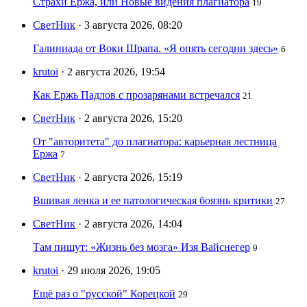
Страхи Ержа, или Новые видения плагиатора
19
СветНик
· 3 августа 2026, 08:20
Галиниада от Воки Шрапа. «Я опять сегодни здесь»
6
krutoi
· 2 августа 2026, 19:54
Как Ержь Падлов с прозарянами встречался
21
СветНик
· 2 августа 2026, 15:20
От "авторитета" до плагиатора: карьерная лестница
Ержа
7
СветНик
· 2 августа 2026, 15:19
Вшивая ленка и ее патологическая боязнь критики
27
СветНик
· 2 августа 2026, 14:04
Там пишут: «Жизнь без мозга» Изя Вайснегер
9
krutoi
· 29 июля 2026, 19:05
Ещё раз о "русской" Корецкой
29