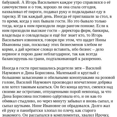
бабушкой. А Игорь Васильевич каждое утро справлялся о её
самочувствии и о том, хорошо ли она спала сегодня,
нахваливал её пироги, подавал руку и подкладывал еду в
тарелку. И так каждый день. Иногда её приглашали за стол, в
то время, когда у них бывали гости. Но это бывало только
тогда, когда к ним приходили люди рангом пониже. Если к
ним приходили высокие гости – директора фирм, банкиры,
владельцы и совладельцы и ещё бог знает кто, то Игорь
Васильевич извинялся, говоря при этом, что щадит Нины
Ивановны уши, поскольку этих бизнесменов хлебом не
корми, а дай крепкое словцо вставить, ибо бизнес – дело
нервное и порою даже неблагодарное, так как всегда
балансируешь на грани, подталкивающей к разорению.
Иногда в гости приглашались родители зятя – Василий
Наумович и Дина Борисовна. Маленький и круглый с
большими залысинами и обильными конопушками на розовой
голове, Василий Наумович производил впечатление добряка
или хотел таковым казаться. Он без конца шутил, смеялся над
своими же остротами, отпущенными порой невпопад, за что
Дина Борисовна постоянно одёргивала его, и он как-то
обмякал стыдливо, но через минуту забывал и вновь сыпал, и
сыпал шутками. Нине Ивановне он обрадовался. Долго жал
ей руку и панибратски хлопал по плечу, как старого
знакомого. Он рассыпался в комплиментах, хвалил Ирочку,