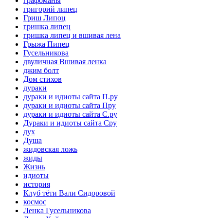
графоманы
григорий липец
Гриш Липоц
гришка липец
гришка липец и вшивая лена
Грыжа Пипец
Гусельникова
двуличная Вшивая ленка
джим болт
Дом стихов
дураки
дураки и идиоты сайта П.ру
дураки и идиоты сайта Пру
дураки и идиоты сайта С.ру
Дураки и идиоты сайта Сру
дух
Душа
жидовская ложь
жиды
Жизнь
идиоты
история
Клуб тёти Вали Сидоровой
космос
Ленка Гусельникова