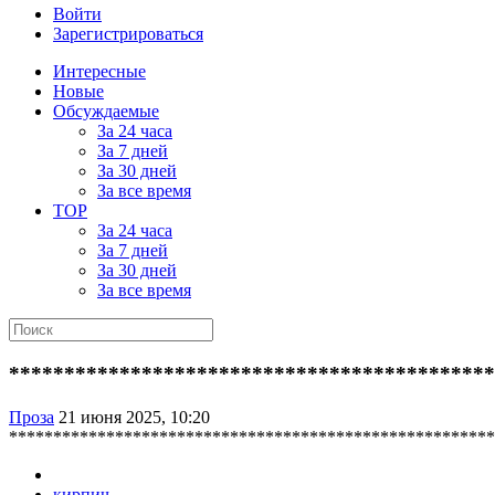
Войти
Зарегистрироваться
Интересные
Новые
Обсуждаемые
За 24 часа
За 7 дней
За 30 дней
За все время
TOP
За 24 часа
За 7 дней
За 30 дней
За все время
********************************************
Проза
21 июня 2025, 10:20
*******************************************************
кирпич