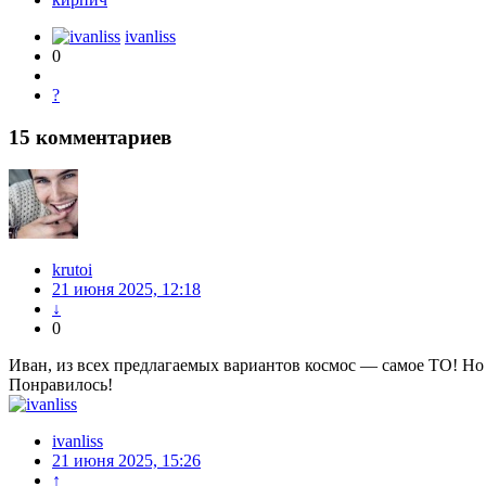
ivanliss
0
?
15
комментариев
krutoi
21 июня 2025, 12:18
↓
0
Иван, из всех предлагаемых вариантов космос — самое ТО! Но х
Понравилось!
ivanliss
21 июня 2025, 15:26
↑