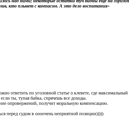
нилось над нами; некоторые остатки туч видны еще на горизо
ив, кто плывет с компасом. А это дело воспитания
»
можно ответить по уголовной статье о клевете, где максимальный
если ты, тупая бабка, спрячешь все доходы.
рение опровержений, получит моральную компенсацию.
ся перед судом в оооочень неприятной позиции)))))