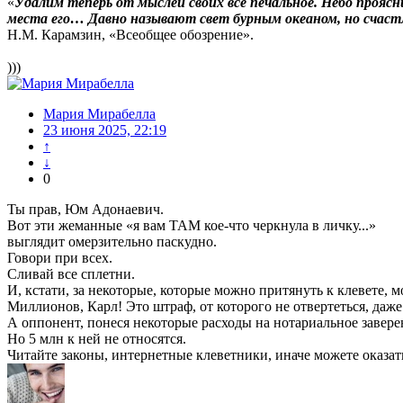
«
Удалим теперь от мыслей своих все печальное. Небо прояс
места его… Давно называют свет бурным океаном, но счастл
Н.М. Карамзин, «Всеобщее обозрение».
)))
Мария Мирабелла
23 июня 2025, 22:19
↑
↓
0
Ты прав, Юм Адонаевич.
Вот эти жеманные «я вам ТАМ кое-что черкнула в личку...»
выглядит омерзительно паскудно.
Говори при всех.
Сливай все сплетни.
И, кстати, за некоторые, которые можно притянуть к клевете, 
Миллионов, Карл! Это штраф, от которого не отвертеться, даже 
А оппонент, понеся некоторые расходы на нотариальное заве
Но 5 млн к ней не относятся.
Читайте законы, интернетные клеветники, иначе можете оказать