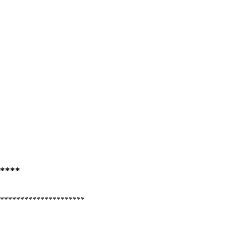
****
*********************