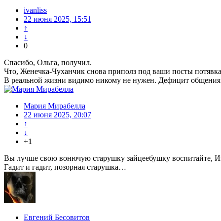
ivanliss
22 июня 2025, 15:51
↑
↓
0
Спасибо, Ольга, получил.
Что, Женечка-Чуханчик снова приполз под ваши посты потявка
В реальной жизни видимо никому не нужен. Дефицит общения
Мария Мирабелла
22 июня 2025, 20:07
↑
↓
+1
Вы лучше свою вонючую старушку зайцеебушку воспитайте, И
Гадит и гадит, позорная старушка…
Евгений Бесовитов