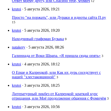
Ответ моему другу, или Спасибо тебе, Фомич
12
krutoi
· 5 августа 2026, 19:21
Просто "на поржать", или Дураки и идиоты сайта П.ру
15
krutoi
· 5 августа 2026, 19:20
Находчивый графоман Бузыка
9
natakery
· 5 августа 2026, 08:26
Галиниада от Воки Шрапа. «Я пришла сюды опять»
3
krutoi
· 4 августа 2026, 18:12
О Ерше и Калрецкой, или Как их дурь соседствует с
нашей "хлестаковщиной"
3
krutoi
· 3 августа 2026, 18:25
Литературный ликбез от Калрецкой: краткий курс
отрицания, или Моё продолжение общения с Фомичём
3
krutoi
· 3 августа 2026, 10:56