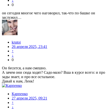
↓
0
он сегодня многое чего наговорил, так-что по башке он
заслужил…
krutoi
26 апреля 2025, 23:41
↑
↓
0
Он бесится, а нам смешно.
А зачем они сюда ходят? Садо-мазо? Вша в курсе всего: и про
зады знает, и про все остальное.
Давай к нам, Ленк!
Карпенко
27 апреля 2025, 09:21
↑
↓