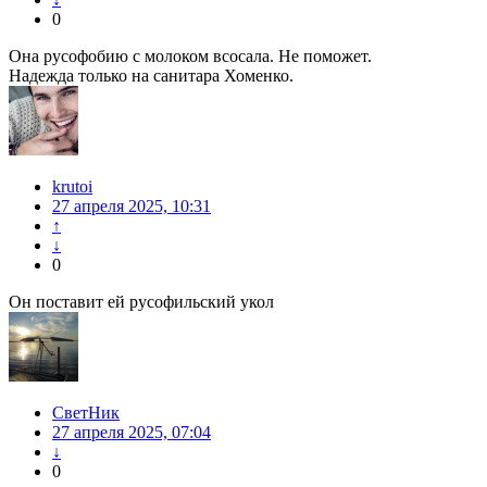
0
Она русофобию с молоком всосала. Не поможет.
Надежда только на санитара Хоменко.
krutoi
27 апреля 2025, 10:31
↑
↓
0
Он поставит ей русофильский укол
СветНик
27 апреля 2025, 07:04
↓
0