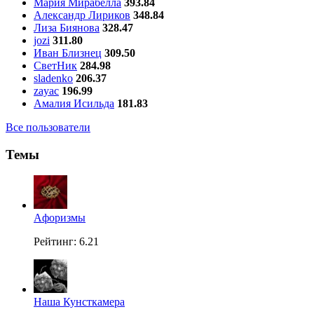
Мария Мирабелла
393.84
Александр Лириков
348.84
Лиза Биянова
328.47
jozi
311.80
Иван Близнец
309.50
СветНик
284.98
sladenko
206.37
zayac
196.99
Амалия Исильда
181.83
Все пользователи
Темы
Aфоризмы
Рейтинг: 6.21
Наша Кунсткамера