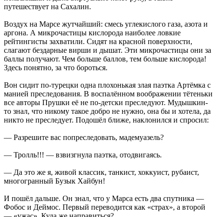
путешествует на Сахалин.
Воздух на Марсе жутчайший: смесь углекислого газа, азота и
аргона. А микрочастицы кислорода наиболее ловкие
рейтингисты захватили. Сидят на красной поверхности,
слагают бездарные вирши и дышат. Эти микрочастицы они за
баллы получают. Чем больше баллов, тем больше кислорода!
Здесь понятно, за что бороться.
Вон сидит по-турецки одна плохонькая злая паэтка Артёмка с
манией преследования. В воспалённом воображении тётеньки
все авторы Прушки её не по-детски преследуют. Мудышкин-
то знал, что никому такое добро не нужно, она бы и хотела, да
никто не преследует. Подошёл ближе, наклонился и спросил:
— Разрешите вас попреследовать, мадемуазель?
— Тролль!!! — взвизгнула паэтка, отодвигаясь.
— Да это же я, живой классик, танкист, хоккуист, рубаист,
многогранный Бузык Хайбун!
И пошёл дальше. Он знал, что у Марса есть два спутника —
Фобос и Деймос. Первый переводится как «страх», а второй
— «ужас». Куда же направиться?