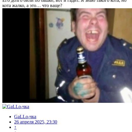
Его долго били по башке, вот и гадит. Я знаю такого кота, но
кота жалко, а это… что ваще?
GaLLo-чка
26 апреля 2025, 23:30
↑