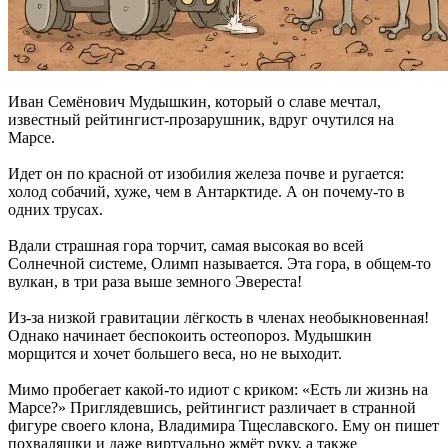
Иван Семёнович Мудышкин, который о славе мечтал,
известный рейтингист-прозарушник, вдруг очутился на
Марсе.
Идет он по красной от изобилия железа почве и ругается:
холод собачий, хуже, чем в Антарктиде. А он почему-то в
одних трусах.
Вдали страшная гора торчит, самая высокая во всей
Солнечной системе, Олимп называется. Эта гора, в общем-то
вулкан, в три раза выше земного Эвереста!
Из-за низкой гравитации лёгкость в членах необыкновенная!
Однако начинает беспокоить остеопороз. Мудышкин
морщится и хочет большего веса, но не выходит.
Мимо пробегает какой-то идиот с криком: «Есть ли жизнь на
Марсе?» Приглядевшись, рейтингист различает в странной
фигуре своего клона, Владимира Тщеславского. Ему он пишет
похваляшки и даже виртуально жмёт руку, а также