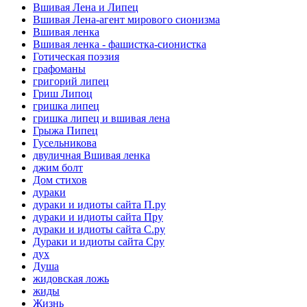
Вшивая Лена и Липец
Вшивая Лена-агент мирового сионизма
Вшивая ленка
Вшивая ленка - фашистка-сионистка
Готическая поэзия
графоманы
григорий липец
Гриш Липоц
гришка липец
гришка липец и вшивая лена
Грыжа Пипец
Гусельникова
двуличная Вшивая ленка
джим болт
Дом стихов
дураки
дураки и идиоты сайта П.ру
дураки и идиоты сайта Пру
дураки и идиоты сайта С.ру
Дураки и идиоты сайта Сру
дух
Душа
жидовская ложь
жиды
Жизнь