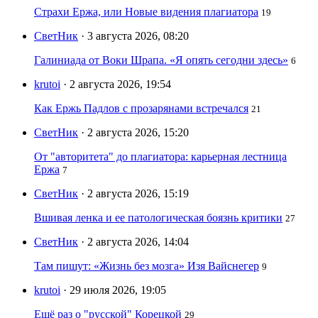
Страхи Ержа, или Новые видения плагиатора
19
СветНик
· 3 августа 2026, 08:20
Галиниада от Воки Шрапа. «Я опять сегодни здесь»
6
krutoi
· 2 августа 2026, 19:54
Как Ержь Падлов с прозарянами встречался
21
СветНик
· 2 августа 2026, 15:20
От "авторитета" до плагиатора: карьерная лестница
Ержа
7
СветНик
· 2 августа 2026, 15:19
Вшивая ленка и ее патологическая боязнь критики
27
СветНик
· 2 августа 2026, 14:04
Там пишут: «Жизнь без мозга» Изя Вайснегер
9
krutoi
· 29 июля 2026, 19:05
Ещё раз о "русской" Корецкой
29