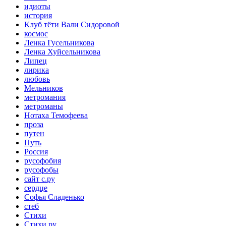
идиоты
история
Клуб тёти Вали Сидоровой
космос
Ленка Гусельникова
Ленка Хуйсельникова
Липец
лирика
любовь
Мельников
метромания
метроманы
Нотаха Темофеева
проза
путен
Путь
Россия
русофобия
русофобы
сайт с.ру
сердце
Софья Сладенько
стеб
Стихи
Стихи.ру