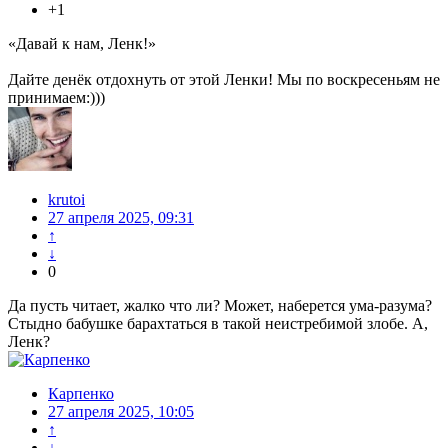
+1
«Давай к нам, Ленк!»
Дайте денёк отдохнуть от этой Ленки! Мы по воскресеньям не
принимаем:)))
krutoi
27 апреля 2025, 09:31
↑
↓
0
Да пусть читает, жалко что ли? Может, наберется ума-разума?
Стыдно бабушке барахтаться в такой неистребимой злобе. А,
Ленк?
Карпенко
27 апреля 2025, 10:05
↑
↓