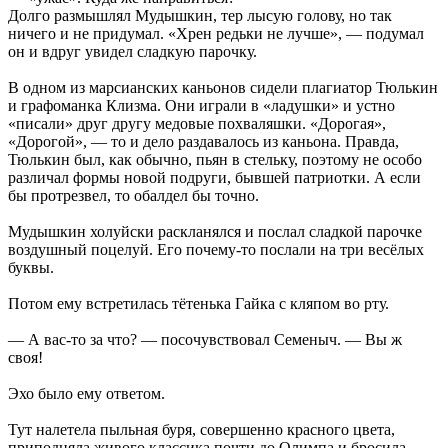
Долго размышлял Мудышкин, тер лысую голову, но так
ничего и не придумал. «Хрен редьки не лучше», — подумал
он и вдруг увидел сладкую парочку.
В одном из марсианских каньонов сидели плагиатор Тюлькин
и графоманка Клизма. Они играли в «ладушки» и устно
«писали» друг другу медовые похваляшки. «Дорогая»,
«Дорогой», — то и дело раздавалось из каньона. Правда,
Тюлькин был, как обычно, пьян в стельку, поэтому не особо
различал формы новой подруги, бывшей патриотки. А если
бы протрезвел, то обалдел бы точно.
Мудышкин холуйски раскланялся и послал сладкой парочке
воздушный поцелуй. Его почему-то послали на три весёлых
буквы.
Потом ему встретилась тётенька Гайка с кляпом во рту.
— А вас-то за что? — посочувствовал Семеныч. — Вы ж
своя!
Эхо было ему ответом.
Тут налетела пыльная буря, совершенно красного цвета,
приподняла живого классика почти до Олимпа и бросила