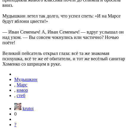
вниз.
Мудышкин летел так долго, что успел спеть: «И на Марсе
будут яблони цвести!»
— Иван Семеныч! А, Иван Семеныч! — вдруг услышал он
над ухом. — Вы совсем чокнулись или частично? Ночью
поёте!
Великий пейсатель открыл глаза: всё та же знакомая
психушка, всё те же её обитатели, и тот же весёлый санитар
Хоменко со шприцем в руке.
Мудышкин
,
Марс
,
юмор
,
стеб
krutoi
0
?