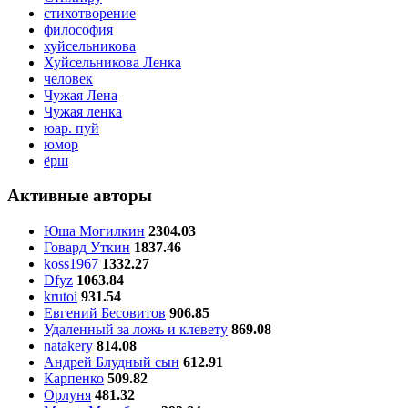
стихотворение
философия
хуйсельникова
Хуйсельникова Ленка
человек
Чужая Лена
Чужая ленка
юар. пуй
юмор
ёрш
Активные авторы
Юша Могилкин
2304.03
Говард Уткин
1837.46
koss1967
1332.27
Dfyz
1063.84
krutoi
931.54
Евгений Бесовитов
906.85
Удаленный за ложь и клевету
869.08
natakery
814.08
Андрей Блудный сын
612.91
Карпенко
509.82
Орлуня
481.32