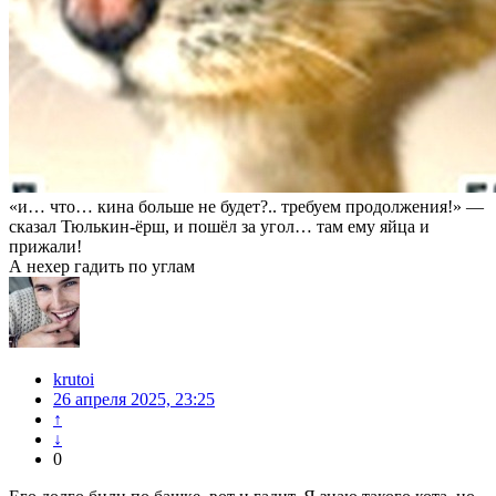
«и… что… кина больше не будет?.. требуем продолжения!» —
сказал Тюлькин-ёрш, и пошёл за угол… там ему яйца и
прижали!
А нехер гадить по углам
krutoi
26 апреля 2025, 23:25
↑
↓
0