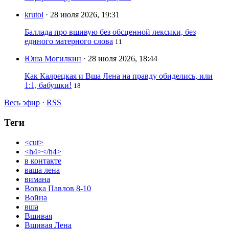
krutoi
· 28 июля 2026, 19:31
Баллада про вшивую без обсценной лексики, без
единого матерного слова
11
Юша Могилкин
· 28 июля 2026, 18:44
Как Калрецкая и Вша Лена на правду обиделись, или
1:1, бабушки!
18
Весь эфир
·
RSS
Теги
<cut>
<h4></h4>
в контакте
ваша лена
вимана
Вовка Павлов 8-10
Война
вша
Вшивая
Вшивая Лена