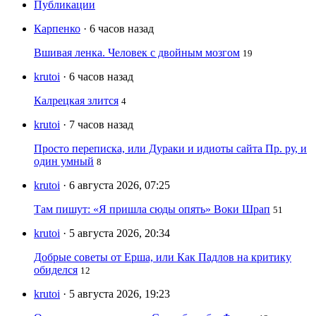
Публикации
Карпенко
· 6 часов назад
Вшивая ленка. Человек с двойным мозгом
19
krutoi
· 6 часов назад
Калрецкая злится
4
krutoi
· 7 часов назад
Просто переписка, или Дураки и идиоты сайта Пр. ру, и
один умный
8
krutoi
· 6 августа 2026, 07:25
Там пишут: «Я пришла сюды опять» Воки Шрап
51
krutoi
· 5 августа 2026, 20:34
Добрые советы от Ерша, или Как Падлов на критику
обиделся
12
krutoi
· 5 августа 2026, 19:23