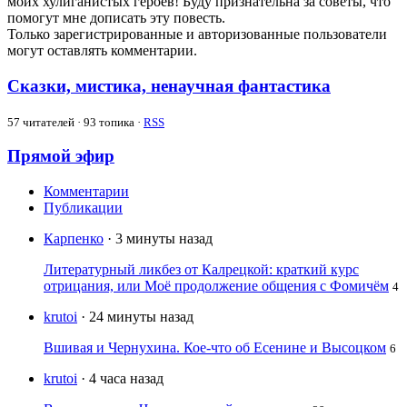
моих хулиганистых героев! Буду признательна за советы, что
помогут мне дописать эту повесть.
Только зарегистрированные и авторизованные пользователи
могут оставлять комментарии.
Сказки, мистика, ненаучная фантастика
57
читателей · 93 топика ·
RSS
Прямой эфир
Комментарии
Публикации
Карпенко
· 3 минуты назад
Литературный ликбез от Калрецкой: краткий курс
отрицания, или Моё продолжение общения с Фомичём
4
krutoi
· 24 минуты назад
Вшивая и Чернухина. Кое-что об Есенине и Высоцком
6
krutoi
· 4 часа назад