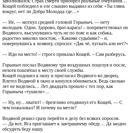
заволновался. Страх смерти приобрёл реальные очертания…
Кощей побледнел и еле слышно выдавил из себя: «Ты глянь
вокруг, нет ли Добра Молодца где…»
— Не, — мотнул средней головой Горыныч, — нету
молодцев. Один. Здорово, брат-карась! – поприветствовал он
Водяного, высунувшись чуть не по пояс и как собака,
радостно завилял хвостом, – Какими судьбами? – и,
повернувшись к хозяину, спросил: «Дак чё, пускать али нет?»
— Иди на место! – строго приказал Кощей. – Сам разберусь.
Горыныч послал Водяному три воздушных поцелуя и после,
нехотя пошлёпал к месту своей службы.
Кощей подошел к окну и пригласил Водяного во дворец.
Влетел Водяной в окно и кинулся обниматься. Ведь сколько
лет не виделись… Лет двадцать прошло с тех пор, как
Горыныча «тушили»…
— Ну, ну…хватит! – брезгливо отодвинул его Кощей, — С
чем пожаловал? И почему на метле?
Водяной решил сразу перейти к делу без всяких опросов.
— Да вот, Яга приглашает к завтрашнему обеду… Да заодно
обсудить беду нашу.