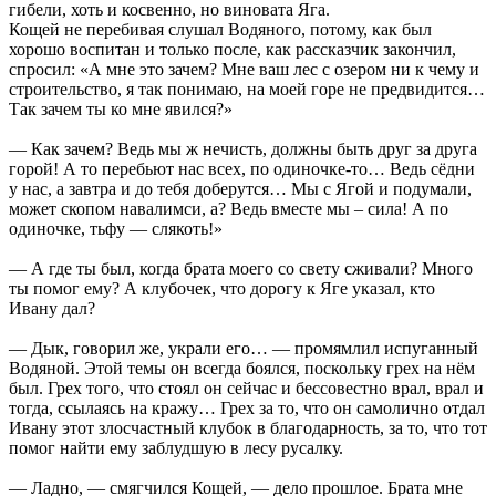
гибели, хоть и косвенно, но виновата Яга.
Кощей не перебивая слушал Водяного, потому, как был
хорошо воспитан и только после, как рассказчик закончил,
спросил: «А мне это зачем? Мне ваш лес с озером ни к чему и
строительство, я так понимаю, на моей горе не предвидится…
Так зачем ты ко мне явился?»
— Как зачем? Ведь мы ж нечисть, должны быть друг за друга
горой! А то перебьют нас всех, по одиночке-то… Ведь сёдни
у нас, а завтра и до тебя доберутся… Мы с Ягой и подумали,
может скопом навалимси, а? Ведь вместе мы – сила! А по
одиночке, тьфу — слякоть!»
— А где ты был, когда брата моего со свету сживали? Много
ты помог ему? А клубочек, что дорогу к Яге указал, кто
Ивану дал?
— Дык, говорил же, украли его… — промямлил испуганный
Водяной. Этой темы он всегда боялся, поскольку грех на нём
был. Грех того, что стоял он сейчас и бессовестно врал, врал и
тогда, ссылаясь на кражу… Грех за то, что он самолично отдал
Ивану этот злосчастный клубок в благодарность, за то, что тот
помог найти ему заблудшую в лесу русалку.
— Ладно, — смягчился Кощей, — дело прошлое. Брата мне