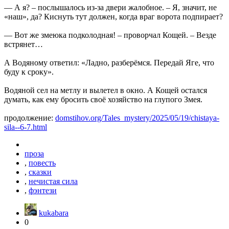
— А я? – послышалось из-за двери жалобное. – Я, значит, не
«наш», да? Киснуть тут должен, когда враг ворота подпирает?
— Вот же змеюка подколодная! – проворчал Кощей. – Везде
встрянет…
А Водяному ответил: «Ладно, разберёмся. Передай Яге, что
буду к сроку».
Водяной сел на метлу и вылетел в окно. А Кощей остался
думать, как ему бросить своё хозяйство на глупого Змея.
продолжение:
domstihov.org/Tales_mystery/2025/05/19/chistaya-
sila--6-7.html
проза
,
повесть
,
сказки
,
нечистая сила
,
фэнтези
kukabara
0