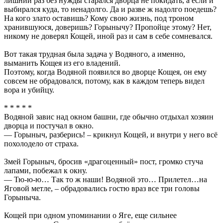
лишний раз без нужды старался дворца не покидать, а если и
выбирался куда, то ненадолго. Да и разве ж надолго поедешь?
На кого злато оставишь? Кому свою жизнь, под троном
хранившуюся, доверишь? Горынычу? Пропойце этому? Нет,
никому не доверял Кощей, иной раз и сам в себе сомневался.
Вот такая трудная была задача у Водяного, а именно,
выманить Кощея из его владений.
Поэтому, когда Водяной появился во дворце Кощея, он ему
совсем не обрадовался, потому, как в каждом теперь видел
вора и убийцу.
* * * * *
Водяной завис над окном башни, где обычно отдыхал хозяин
дворца и постучал в окно.
— Горыныч, разберись! – крикнул Кощей, и внутри у него всё
похолодело от страха.
Змей Горыныч, бросив «драгоценный» пост, громко стуча
лапами, побежал к окну.
— Тю-ю-ю… Так то ж наши! Водяной это… Прилетел…на
Яговой метле, – обрадовались гостю враз все три головы
Горыныча.
Кощей при одном упоминании о Яге, еще сильнее