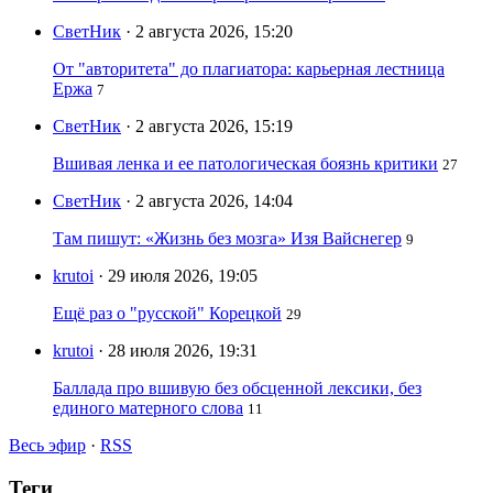
СветНик
· 2 августа 2026, 15:20
От "авторитета" до плагиатора: карьерная лестница
Ержа
7
СветНик
· 2 августа 2026, 15:19
Вшивая ленка и ее патологическая боязнь критики
27
СветНик
· 2 августа 2026, 14:04
Там пишут: «Жизнь без мозга» Изя Вайснегер
9
krutoi
· 29 июля 2026, 19:05
Ещё раз о "русской" Корецкой
29
krutoi
· 28 июля 2026, 19:31
Баллада про вшивую без обсценной лексики, без
единого матерного слова
11
Весь эфир
·
RSS
Теги