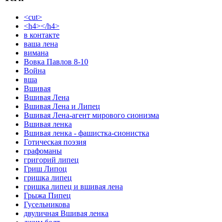
<cut>
<h4></h4>
в контакте
ваша лена
вимана
Вовка Павлов 8-10
Война
вша
Вшивая
Вшивая Лена
Вшивая Лена и Липец
Вшивая Лена-агент мирового сионизма
Вшивая ленка
Вшивая ленка - фашистка-сионистка
Готическая поэзия
графоманы
григорий липец
Гриш Липоц
гришка липец
гришка липец и вшивая лена
Грыжа Пипец
Гусельникова
двуличная Вшивая ленка