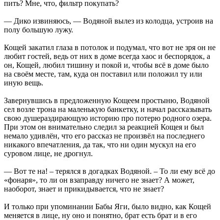
пить? Мне, что, фильтр покупать?
— Дико извиняюсь, — Водяной вылез из колодца, устроив на
полу большую лужу.
Кощей закатил глаза в потолок и подумал, что вот не зря он не
любит гостей, ведь от них в доме всегда хаос и беспорядок, а
он, Кощей, любил тишину и покой и, чтобы всё в доме было
на своём месте, там, куда он поставил или положил ту или
иную вещь.
Завернувшись в предложенную Кощеем простыню, Водяной
сел возле трона на маленькую банкетку, и начал рассказывать
свою душераздирающую историю про потерю родного озера.
При этом он внимательно следил за реакцией Кощея и был
немало удивлён, что его рассказ не произвёл на последнего
никакого впечатления, да так, что ни один мускул на его
суровом лице, не дрогнул.
— Вот те на! – терялся в догадках Водяной. – То ли ему всё до
«фонаря», то ли он взаправду ничего не знает? А может,
наоборот, знает и прикидывается, что не знает?
И только при упоминании Бабы Яги, было видно, как Кощей
меняется в лице, ну оно и понятно, брат есть брат и в его