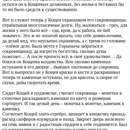
остался он в Кощеевых должниках, без жилья и без каких бы
то ни было средств к существованию.
Вот и служит теперь у Кощея охранником его сокровищницы,
отрабатывая многотысячные долги. Ну, жаловаться – грех, для
жизни у него было всё – еда, кров, да и работа, не бей
лежачего. Это ж не лопатой махать, спи себе днями-ночами,
да делай вид, что неусыпно охраняешь, а с тремя-то головами
– плёвое дело. Была мечта у Горыныча забраться в
сокровищницу, да нагрести богатства, сколько душа
пожелает… А после пропить всё, в своё удовольствие… Да
боялся он Кощеева колдовства. Вон сколько каменных
истуканов в его дворце…бывших охотников до сокровищ.
Вот и выпросил он у Кощея краски и кисти и раскрашивал
теперь те каменные истуканы, не для красоты, а скорее от
скуки, дабы скоротать время.
Сидит Кощей в подземелье, считает сокровища – монетки в
стопочки раскладывает, камешки по цвету и размерам
сортирует. И так целый день – монетка к монетке, камешек к
камешку.
Сосчитает Кощей злато-серебро, запишет в книжечку приход-
расход сапфиров-изумрудов и назад. Закроет дверь железную
на семь замков и с радостным сердцем к себе поднимется. Был
он парнем прижимистым, направо налево деньги не