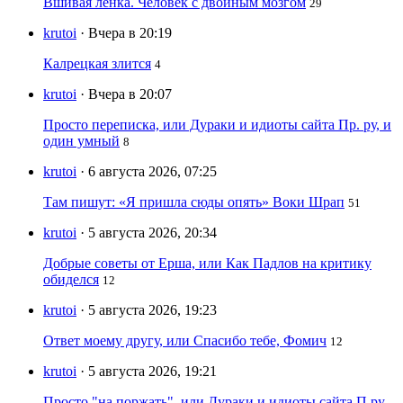
Вшивая ленка. Человек с двойным мозгом
29
krutoi
· Вчера в 20:19
Калрецкая злится
4
krutoi
· Вчера в 20:07
Просто переписка, или Дураки и идиоты сайта Пр. ру, и
один умный
8
krutoi
· 6 августа 2026, 07:25
Там пишут: «Я пришла сюды опять» Воки Шрап
51
krutoi
· 5 августа 2026, 20:34
Добрые советы от Ерша, или Как Падлов на критику
обиделся
12
krutoi
· 5 августа 2026, 19:23
Ответ моему другу, или Спасибо тебе, Фомич
12
krutoi
· 5 августа 2026, 19:21
Просто "на поржать", или Дураки и идиоты сайта П.ру