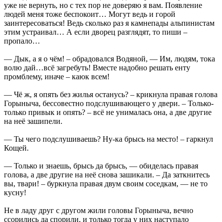
уже не вернуть, но с тех пор не доверяю я вам. Появление
людей меня тоже беспокоит… Могут ведь и горой
заинтересоваться! Ведь сколько раз я камнепады альпинистам
этим устраивал… А если дворец разглядят, то пиши –
пропало…
— Дык, а я о чём! – обрадовался Водяной, — Им, людям, тока
волю дай…всё загребуть! Вместе надобно решать енту
промблему, иначе – каюк всем!
— Чё ж, я опять без жилья останусь? – крикнула правая голова
Горыныча, бессовестно подслушивающего у двери. – Только-
только привык и опять? – всё не унималась она, а две другие
на неё зашипели.
— Ты чего подслушиваешь? Ну-ка брысь на место! – гаркнул
Кощей.
— Только и знаешь, брысь да брысь, — обиделась правая
голова, а две другие на неё снова зашикали. – Да заткнитесь
вы, твари! – буркнула правая двум своим соседкам, — не то
кусну!
Не в ладу друг с другом жили головы Горыныча, вечно
ссорились да спорили, и только тогда у них наступало