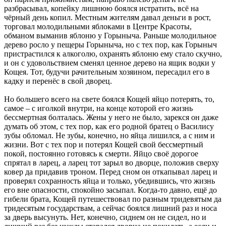
разбрасывал, копейку лишнюю боялся истратить, всё на
чёрный день копил. Местным жителям давал деньги в рост,
торговал молодильными яблоками в Центре Красоты,
обманом выманив яблоню у Горыныча. Раньше молодильное
дерево росло у пещеры Горыныча, но с тех пор, как Горыныч
пристрастился к алкоголю, охранять яблоню ему стало скучно,
и он с удовольствием сменял ценное дерево на ящик водки у
Кощея. Тот, будучи рачительным хозяином, пересадил его в
кадку и перенёс в свой дворец.
Но большего всего на свете боялся Кощей яйцо потерять, то,
самое – с иголкой внутри, на конце которой его жизнь
бессмертная болталась. Жены у него не было, зарекся он даже
думать об этом, с тех пор, как его родной братец о Василису
зубы обломал. Не зубы, конечно, но яйца лишился, а с ним и
жизни. Вот с тех пор и потерял Кощей свой бессмертный
покой, постоянно готовясь к смерти. Яйцо своё дорогое
спрятал в ларец, а ларец тот зарыл во дворце, положив сверху
ковер да придавив троном. Перед сном он откапывал ларец и
проверял сохранность яйца и только, убедившись, что жизнь
его вне опасности, спокойно засыпал. Когда-то давно, ещё до
гибели брата, Кощей путешествовал по разным тридевятым да
тридесятым государствам, а сейчас боялся лишний раз и носа
за дверь высунуть. Нет, конечно, сиднем он не сидел, но и