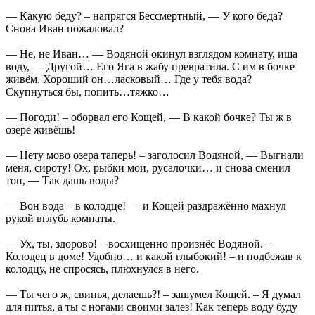
— Какую беду? – напрягся Бессмертный, — У кого беда?
Снова Иван пожаловал?
— Не, не Иван… — Водяной окинул взглядом комнату, ища
воду, — Другой… Его Яга в жабу превратила. С им в бочке
живём. Хороший он…ласковый… Где у тебя вода?
Скупнуться бы, попить…тяжко…
— Погоди! – оборвал его Кощей, — В какой бочке? Ты ж в
озере живёшь!
— Нету мово озера таперь! – заголосил Водяной, — Выгнали
меня, сироту! Ох, рыбки мои, русалочки… и снова сменил
тон, — Так дашь воды?
— Вон вода – в колодце! — и Кощей раздражённо махнул
рукой вглубь комнаты.
— Ух, ты, здорово! – восхищенно произнёс Водяной. –
Колодец в доме! Удобно… и какой глыбокий! – и подбежав к
колодцу, не спросясь, плюхнулся в него.
— Ты чего ж, свинья, делаешь?! – зашумел Кощей. – Я думал
для питья, а ты с ногами своими залез! Как теперь воду буду