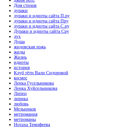
джим болт
Дом стихов
дураки
дураки и идиоты сайта П.ру
дураки и идиоты сайта Пру
дураки и идиоты сайта С.ру
Дураки и идиоты сайта Сру
дух
Душа
жидовская ложь
жиды
Жизнь
идиоты
история
Клуб тёти Вали Сидоровой
космос
Ленка Гусельникова
Ленка Хуйсельникова
Липец
лирика
любовь
Мельников
метромания
метроманы
Нотаха Темофеева