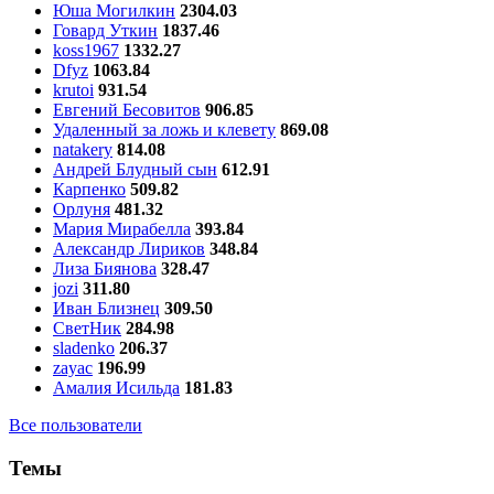
Юша Могилкин
2304.03
Говард Уткин
1837.46
koss1967
1332.27
Dfyz
1063.84
krutoi
931.54
Евгений Бесовитов
906.85
Удаленный за ложь и клевету
869.08
natakery
814.08
Андрей Блудный сын
612.91
Карпенко
509.82
Орлуня
481.32
Мария Мирабелла
393.84
Александр Лириков
348.84
Лиза Биянова
328.47
jozi
311.80
Иван Близнец
309.50
СветНик
284.98
sladenko
206.37
zayac
196.99
Амалия Исильда
181.83
Все пользователи
Темы