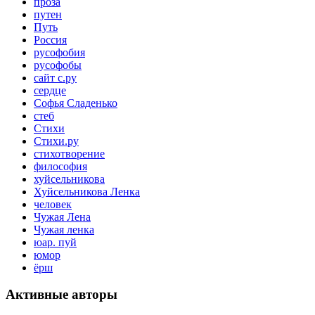
проза
путен
Путь
Россия
русофобия
русофобы
сайт с.ру
сердце
Софья Сладенько
стеб
Стихи
Стихи.ру
стихотворение
философия
хуйсельникова
Хуйсельникова Ленка
человек
Чужая Лена
Чужая ленка
юар. пуй
юмор
ёрш
Активные авторы