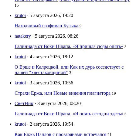
15
krutoi
· 5 августа 2026, 19:20
Находчивый графоман Бузыка
9
natakery
· 5 августа 2026, 08:26
Галиниада от Воки Шрапа. «Я пришла сюды опять»
3
krutoi
· 4 августа 2026, 18:12
О Ерше и Калрецкой, или Как их дурь соседствует с
нашей "хлестаковщиной"
3
krutoi
· 3 августа 2026, 10:56
Страхи Ержа, или Новые видения плагиатора
19
СветНик
· 3 августа 2026, 08:20
Галиниада от Воки Шрапа. «Я опять сегодни здесь»
6
krutoi
· 2 августа 2026, 19:54
Как Ержь Падлов с прозарянами встречался
21