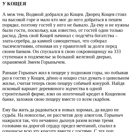
У КОЩЕЯ
А меж тем, Водяной добрался до Кощея. Дворец Кощея стоял
на высокой горе и мало кто мог до него добраться в пешем
порядке, поэтому гостей у него не бывало. Да ему и не нужны
были гости, поскольку, как известно, от гостей один только
расход. День свой Кощей начинал с подсчёта богатства –
злата-серебра, да камней самоцветных, что собирал
тысячелетиями, отнимая их у правителей за долги перед
своим банком. Он спускался в свою сокровищницу на 333
ступеньки в подземелье за большой железной дверью,
охраняемой Змеем Горынычем.
Раньше Горыныч жил в пещере у подножия горы, но побывав
раз в гостях у Кощея, дённо и нощно стал думать о цивильном
жилье, считая теперь свою пещеру собачьей конурой. Найдя
искомый вариант деревянного зодчества в одной
строительной фирме, взял он ипотечный кредит в Кощеевом
банке, заложив свою пещеру вместе со всем скарбом.
Ему бы жить да радоваться в новых хоромах, да видно не
судьба. На новоселье, не рассчитав дозу алкоголя, Горыныч
нажрался так, что нечаянно дыхнув разом всеми тремя
головами на дорогой сердцу предел мечтаний, спалил в
одночасье всю эту красоту вместе с гостями. С тех пор,