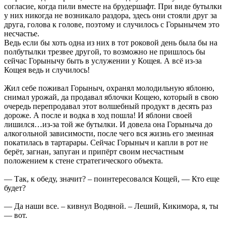
согласие, когда пили вместе на брудершафт. При виде бутылки
у них никогда не возникало раздора, здесь они стояли друг за
друга, голова к голове, поэтому и случилось с Горынычем это
несчастье.
Ведь если бы хоть одна из них в тот роковой день была бы на
полбутылки трезвее другой, то возможно не пришлось бы
сейчас Горынычу быть в услужении у Кощея. А всё из-за
Кощея ведь и случилось!
Жил себе поживал Горыныч, охранял молодильную яблоню,
снимал урожай, да продавал яблочки Кощею, который в свою
очередь перепродавал этот волшебный продукт в десять раз
дороже. А после и водка в ход пошла! И яблони своей
лишился…из-за той же бутылки. И довела она Горыныча до
алкогольной зависимости, после чего вся жизнь его змеиная
покатилась в тартарары. Сейчас Горыныч и капли в рот не
берёт, загнан, запуган и припёрт своим несчастным
положением к стене стратегического объекта.
— Так, к обеду, значит? – поинтересовался Кощей, — Кто еще
будет?
— Да наши все. – кивнул Водяной. – Леший, Кикимора, я, ты
— вот.