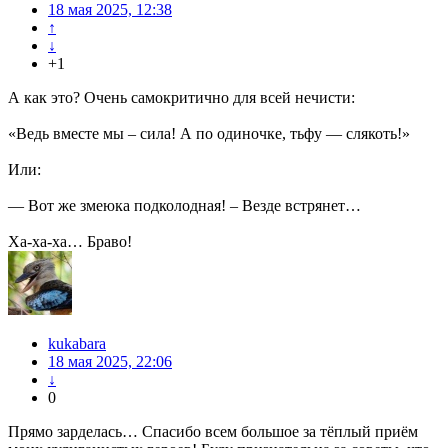
18 мая 2025, 12:38
↑
↓
+1
А как это? Очень самокритично для всей нечисти:
«Ведь вместе мы – сила! А по одиночке, тьфу — слякоть!»
Или:
— Вот же змеюка подколодная! – Везде встрянет…
Ха-ха-ха… Браво!
kukabara
18 мая 2025, 22:06
↓
0
Прямо зарделась… Спасибо всем большое за тёплый приём