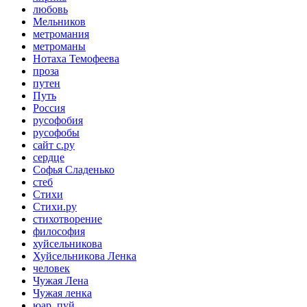
любовь
Мельников
метромания
метроманы
Нотаха Темофеева
проза
путен
Путь
Россия
русофобия
русофобы
сайт с.ру
сердце
Софья Сладенько
стеб
Стихи
Стихи.ру
стихотворение
философия
хуйсельникова
Хуйсельникова Ленка
человек
Чужая Лена
Чужая ленка
юар. пуй