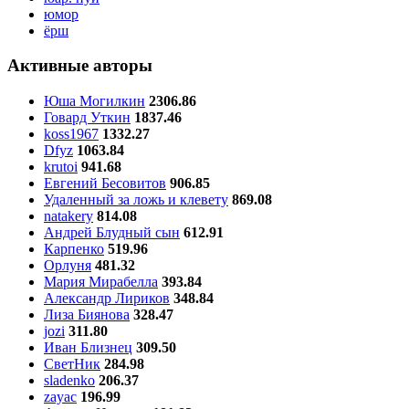
юмор
ёрш
Активные авторы
Юша Могилкин
2306.86
Говард Уткин
1837.46
koss1967
1332.27
Dfyz
1063.84
krutoi
941.68
Евгений Бесовитов
906.85
Удаленный за ложь и клевету
869.08
natakery
814.08
Андрей Блудный сын
612.91
Карпенко
519.96
Орлуня
481.32
Мария Мирабелла
393.84
Александр Лириков
348.84
Лиза Биянова
328.47
jozi
311.80
Иван Близнец
309.50
СветНик
284.98
sladenko
206.37
zayac
196.99