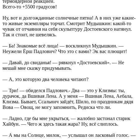
термоядерной реакцией.
Всего-то +5500 градусов!
Ну, вот и долгожданные солнечные пятна! А в них уже какие-
то живые экземпляры торчат. Смотрит Мудышкин: какой-то
чувак от отчаяния на себя скульптуру Достоевского натянул.
Так и стоит, не шевелясь.
— Ба! Знакомые всё лица! — воскликнул Мудышкин. —
Неужели Ёрш Падлович? Что это с вами? Эк вас плющит!
— Давай, до свиданья! — рявкнул «Достоевский». — Не
мешай мне сказку придумывать.
— А, это которую два человека читают?
— Три! — обиделся Падлович.- Два — это у Клизмы: ты,
дурачок, да Вшивая Лена. А у меня — Вшивая Лена, Аебала,
Клизма. Бывает, Ссальнич зайдёт, Шило, по праздникам дядя
Вова — Овощ, не могу запомнить, Редиска что ли.
— Ладно, где бы мне укрыться, — жалобно застонал старик
Хайбун. — Чего ж здесь такая жара? Ну, всё слиплось.
— А мы на Солнце, милок, — услышал он ласковый голос. —