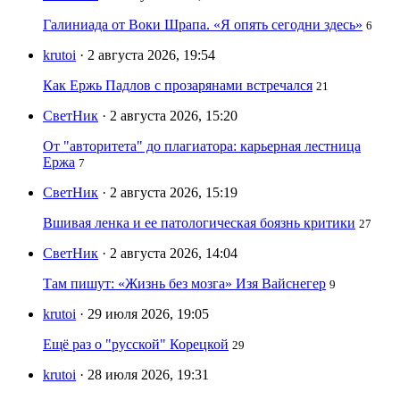
Галиниада от Воки Шрапа. «Я опять сегодни здесь»
6
krutoi
· 2 августа 2026, 19:54
Как Ержь Падлов с прозарянами встречался
21
СветНик
· 2 августа 2026, 15:20
От "авторитета" до плагиатора: карьерная лестница
Ержа
7
СветНик
· 2 августа 2026, 15:19
Вшивая ленка и ее патологическая боязнь критики
27
СветНик
· 2 августа 2026, 14:04
Там пишут: «Жизнь без мозга» Изя Вайснегер
9
krutoi
· 29 июля 2026, 19:05
Ещё раз о "русской" Корецкой
29
krutoi
· 28 июля 2026, 19:31