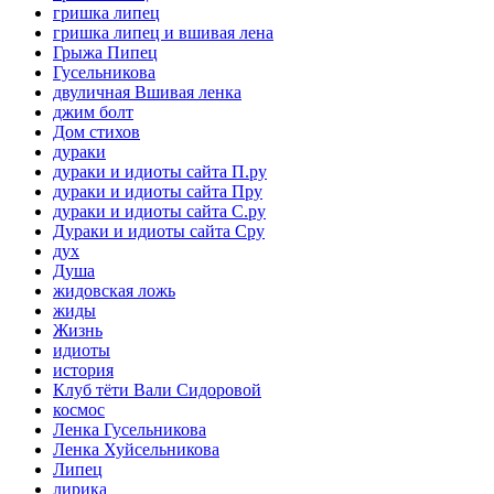
гришка липец
гришка липец и вшивая лена
Грыжа Пипец
Гусельникова
двуличная Вшивая ленка
джим болт
Дом стихов
дураки
дураки и идиоты сайта П.ру
дураки и идиоты сайта Пру
дураки и идиоты сайта С.ру
Дураки и идиоты сайта Сру
дух
Душа
жидовская ложь
жиды
Жизнь
идиоты
история
Клуб тёти Вали Сидоровой
космос
Ленка Гусельникова
Ленка Хуйсельникова
Липец
лирика