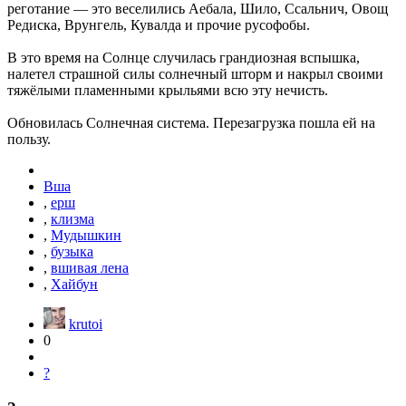
реготание — это веселились Аебала, Шило, Ссальнич, Овощ
Редиска, Врунгель, Кувалда и прочие русофобы.
В это время на Солнце случилась грандиозная вспышка,
налетел страшной силы солнечный шторм и накрыл своими
тяжёлыми пламенными крыльями всю эту нечисть.
Обновилась Солнечная система. Перезагрузка пошла ей на
пользу.
Вша
,
ерш
,
клизма
,
Мудышкин
,
бузыка
,
вшивая лена
,
Хайбун
krutoi
0
?