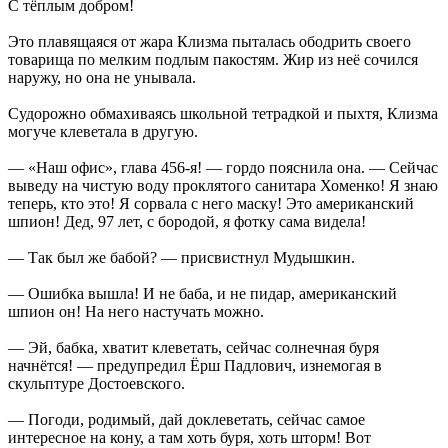
С тёплым добром!
Это плавящаяся от жара Клизма пыталась ободрить своего
товарища по мелким подлым пакостям. Жир из неё сочился
наружу, но она не унывала.
Судорожно обмахиваясь школьной тетрадкой и пыхтя, Клизма
могуче клеветала в другую.
— «Наш офис», глава 456-я! — гордо пояснила она. — Сейчас
выведу на чистую воду проклятого санитара Хоменко! Я знаю
теперь, кто это! Я сорвала с него маску! Это американский
шпион! Дед, 97 лет, с бородой, я фотку сама видела!
— Так был же бабой? — присвистнул Мудышкин.
— Ошибка вышла! И не баба, и не пидар, американский
шпион он! На него настучать можно.
— Эй, бабка, хватит клеветать, сейчас солнечная буря
начнётся! — предупредил Ёрш Падлович, изнемогая в
скульптуре Достоевского.
— Погоди, родимый, дай доклеветать, сейчас самое
интересное на кону, а там хоть буря, хоть шторм! Вот