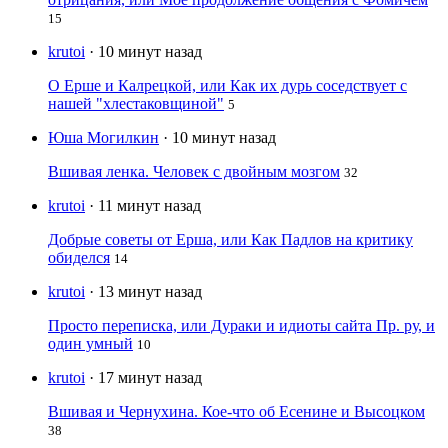
15
krutoi
· 10 минут назад
О Ерше и Калрецкой, или Как их дурь соседствует с
нашей "хлестаковщиной"
5
Юша Могилкин
· 10 минут назад
Вшивая ленка. Человек с двойным мозгом
32
krutoi
· 11 минут назад
Добрые советы от Ерша, или Как Падлов на критику
обиделся
14
krutoi
· 13 минут назад
Просто переписка, или Дураки и идиоты сайта Пр. ру, и
один умный
10
krutoi
· 17 минут назад
Вшивая и Чернухина. Кое-что об Есенине и Высоцком
38