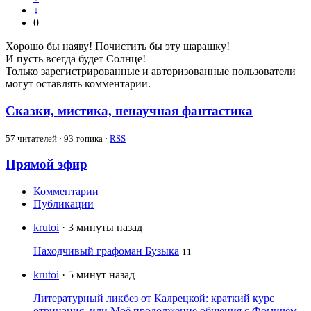
↓
0
Хорошо бы наяву! Почистить бы эту шарашку!
И пусть всегда будет Солнце!
Только зарегистрированные и авторизованные пользователи
могут оставлять комментарии.
Сказки, мистика, ненаучная фантастика
57
читателей · 93 топика ·
RSS
Прямой эфир
Комментарии
Публикации
krutoi
· 3 минуты назад
Находчивый графоман Бузыка
11
krutoi
· 5 минут назад
Литературный ликбез от Калрецкой: краткий курс
отрицания, или Моё продолжение общения с Фомичём