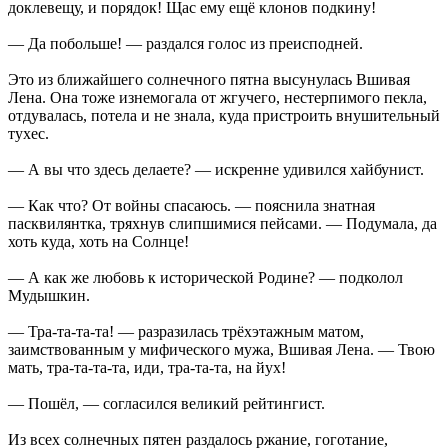
доклевещу, и порядок! Щас ему ещё клонов подкину!
— Да побольше! — раздался голос из преисподней.
Это из ближайшего солнечного пятна высунулась Вшивая
Лена. Она тоже изнемогала от жгучего, нестерпимого пекла,
отдувалась, потела и не знала, куда пристроить внушительный
тухес.
— А вы что здесь делаете? — искренне удивился хайбунист.
— Как что? От войны спасаюсь. — пояснила знатная
пасквилянтка, тряхнув слипшимися пейсами. — Подумала, да
хоть куда, хоть на Солнце!
— А как же любовь к исторической Родине? — подколол
Мудышкин.
— Тра-та-та-та! — разразилась трёхэтажным матом,
заимствованным у мифического мужа, Вшивая Лена. — Твою
мать, тра-та-та-та, иди, тра-та-та, на йух!
— Пошёл, — согласился великий рейтингист.
Из всех солнечных пятен раздалось ржание, гоготание,