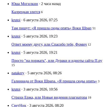
Юша Могилкин
· 2 часа назад
Калрецкая злится
6
krutoi
· 6 августа 2026, 07:25
Там пишут: «Я пришла сюды опять» Воки Шрап
51
krutoi
· 5 августа 2026, 19:23
Ответ моему другу, или Спасибо тебе, Фомич
12
krutoi
· 5 августа 2026, 19:21
Просто "на поржать", или Дураки и идиоты сайта П.ру
15
natakery
· 5 августа 2026, 08:26
Галиниада от Воки Шрапа. «Я пришла сюды опять»
3
krutoi
· 3 августа 2026, 10:56
Страхи Ержа, или Новые видения плагиатора
19
СветНик
· 3 августа 2026, 08:20