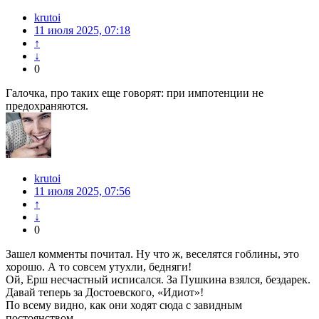
krutoi
11 июля 2025, 07:18
↑
↓
0
Галочка, про таких еще говорят: при импотенции не
предохраняются.
krutoi
11 июля 2025, 07:56
↑
↓
0
Зашел комменты почитал. Ну что ж, веселятся гоблины, это
хорошо. А то совсем утухли, бедняги!
Ой, Ерш несчастный исписался. За Пушкина взялся, бездарек.
Давай теперь за Достоевского, «Идиот»!
По всему видно, как они ходят сюда с завидным
постоянством.