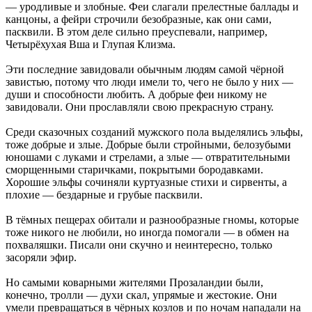
— уродливые и злобные. Феи слагали прелестные баллады и
канцоны, а фейри строчили безобразные, как они сами,
пасквили. В этом деле сильно преуспевали, например,
Четырёхухая Вша и Глупая Клизма.
Эти последние завидовали обычным людям самой чёрной
завистью, потому что люди имели то, чего не было у них —
души и способности любить. А добрые феи никому не
завидовали. Они прославляли свою прекрасную страну.
Среди сказочных созданий мужского пола выделялись эльфы,
тоже добрые и злые. Добрые были стройными, белозубыми
юношами с луками и стрелами, а злые — отвратительными
сморщенными старичками, покрытыми бородавками.
Хорошие эльфы сочиняли куртуазные стихи и сирвенты, а
плохие — бездарные и грубые пасквили.
В тёмных пещерах обитали и разнообразные гномы, которые
тоже никого не любили, но иногда помогали — в обмен на
похваляшки. Писали они скучно и неинтересно, только
засоряли эфир.
Но самыми коварными жителями Прозаландии были,
конечно, тролли — духи скал, упрямые и жестокие. Они
умели превращаться в чёрных козлов и по ночам нападали на