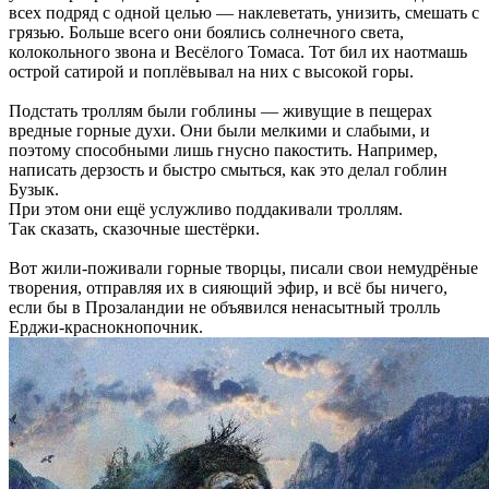
всех подряд с одной целью — наклеветать, унизить, смешать с
грязью. Больше всего они боялись солнечного света,
колокольного звона и Весёлого Томаса. Тот бил их наотмашь
острой сатирой и поплёвывал на них с высокой горы.
Подстать троллям были гоблины — живущие в пещерах
вредные горные духи. Они были мелкими и слабыми, и
поэтому способными лишь гнусно пакостить. Например,
написать дерзость и быстро смыться, как это делал гоблин
Бузык.
При этом они ещё услужливо поддакивали троллям.
Так сказать, сказочные шестёрки.
Вот жили-поживали горные творцы, писали свои немудрёные
творения, отправляя их в сияющий эфир, и всё бы ничего,
если бы в Прозаландии не объявился ненасытный тролль
Ерджи-краснокнопочник.