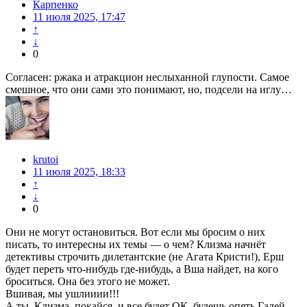
Карпенко
11 июля 2025, 17:47
↑
↓
0
Согласен: ржака и атракцион неслыханной глупости. Самое
смешное, что они сами это понимают, но, подсели на иглу…
krutoi
11 июля 2025, 18:33
↑
↓
0
Они не могут остановиться. Вот если мы бросим о них
писать, то интересны их темы — о чем? Клизма начнёт
детективы строчить дилетантские (не Агата Кристи!), Ерш
будет переть что-нибудь где-нибудь, а Вша найдет, на кого
броситься. Она без этого не может.
Вшивая, мы ушлииии!!!
А ты, Клизма, покайся, и все будет ОК, будешь опять Галей,