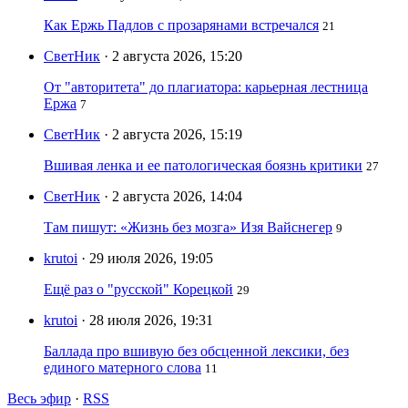
Как Ержь Падлов с прозарянами встречался
21
СветНик
· 2 августа 2026, 15:20
От "авторитета" до плагиатора: карьерная лестница
Ержа
7
СветНик
· 2 августа 2026, 15:19
Вшивая ленка и ее патологическая боязнь критики
27
СветНик
· 2 августа 2026, 14:04
Там пишут: «Жизнь без мозга» Изя Вайснегер
9
krutoi
· 29 июля 2026, 19:05
Ещё раз о "русской" Корецкой
29
krutoi
· 28 июля 2026, 19:31
Баллада про вшивую без обсценной лексики, без
единого матерного слова
11
Весь эфир
·
RSS