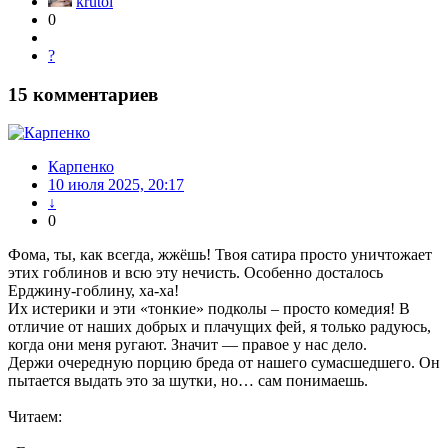
krutoi
0
?
15
комментариев
Карпенко
10 июля 2025, 20:17
↓
0
Фома, ты, как всегда, жжёшь! Твоя сатира просто уничтожает
этих гоблинов и всю эту нечисть. Особенно досталось
Ерджину-гоблину, ха-ха!
Их истерики и эти «тонкие» подколы – просто комедия! В
отличие от наших добрых и плачущих фей, я только радуюсь,
когда они меня ругают. Значит — правое у нас дело.
Держи очередную порцию бреда от нашего сумасшедшего. Он
пытается выдать это за шутки, но… сам понимаешь.
Читаем: