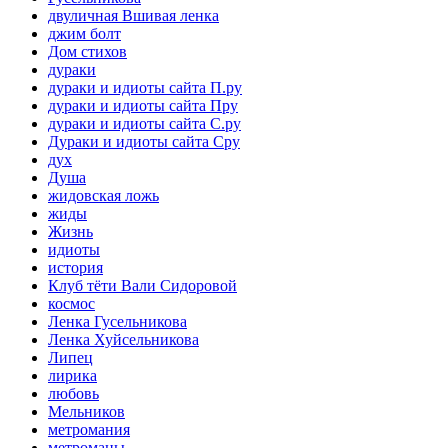
двуличная Вшивая ленка
джим болт
Дом стихов
дураки
дураки и идиоты сайта П.ру
дураки и идиоты сайта Пру
дураки и идиоты сайта С.ру
Дураки и идиоты сайта Сру
дух
Душа
жидовская ложь
жиды
Жизнь
идиоты
история
Клуб тёти Вали Сидоровой
космос
Ленка Гусельникова
Ленка Хуйсельникова
Липец
лирика
любовь
Мельников
метромания
метроманы