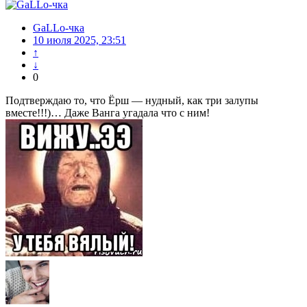
GaLLo-чка
10 июля 2025, 23:51
↑
↓
0
Подтверждаю то, что Ёрш — нудный, как три залупы
вместе!!!)… Даже Ванга угадала что с ним!