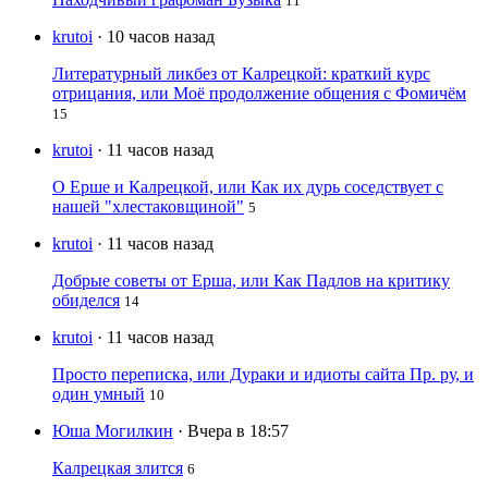
11
krutoi
· 10 часов назад
Литературный ликбез от Калрецкой: краткий курс
отрицания, или Моё продолжение общения с Фомичём
15
krutoi
· 11 часов назад
О Ерше и Калрецкой, или Как их дурь соседствует с
нашей "хлестаковщиной"
5
krutoi
· 11 часов назад
Добрые советы от Ерша, или Как Падлов на критику
обиделся
14
krutoi
· 11 часов назад
Просто переписка, или Дураки и идиоты сайта Пр. ру, и
один умный
10
Юша Могилкин
· Вчера в 18:57
Калрецкая злится
6