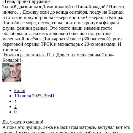
«Гена, привет дружище.
Ты всё дразнишься Доминиканой и Пина-Коладой? Ничего,
ничего… Доживу если до конца сентября, поеду на Карпаз.
Это такой полуостров на северо-востоке Северного Кипра.
Чистейшее море, песок, горы, почти не тронутая флора и
фауна, феники разные. Это место наши знаменитости
облюбовали… на весь довольно большой полуостров
маленький посёлок Дипкарпаз Искеле (800 жителей), рота
береговой охраны ТРСК и монастырь с 20-ю монахами. И
тишина…
Что-то я размечтался, Ген. Довёл ты меня своим Пина-
Коладой!»
krutoi
10 июля 2025, 20:41
↑
↓
0
Да, ужасно смешно!
А пока это чудище, лежа на засцатом матрасе, застучал вот это
прои, Там его снесли, так пришлось подработать, и сюда!