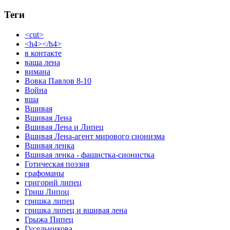
Теги
<cut>
<h4></h4>
в контакте
ваша лена
вимана
Вовка Павлов 8-10
Война
вша
Вшивая
Вшивая Лена
Вшивая Лена и Липец
Вшивая Лена-агент мирового сионизма
Вшивая ленка
Вшивая ленка - фашистка-сионистка
Готическая поэзия
графоманы
григорий липец
Гриш Липоц
гришка липец
гришка липец и вшивая лена
Грыжа Пипец
Гусельникова