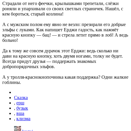
Страдали от него феечки, крылышками трепетали, слёзки
роняли и упархивали со своих светлых страничек. Нашёл, с
кем бороться, старый козлина!
А с мужским полом ему явно не везло: презирали его добрые
эльфы с луками. Как напишет Ерджи гадость, как нажмёт
красную кнопку — бац! — и стрела летит прямо в лоб! А ведь
больно!
Да к тому же совсем дурачок этот Ерджи: ведь сколько ни
дави на красную кнопку, хоть двумя ногами, толку не будет.
Всегда придут друзья — поддержать знакомых
добропорядочных эльфов.
А у тролля-краснокнопочника какая поддержка? Одни жалкие
гоблины.
Сказка
,
ерш
,
бузык
,
вша
,
клизма