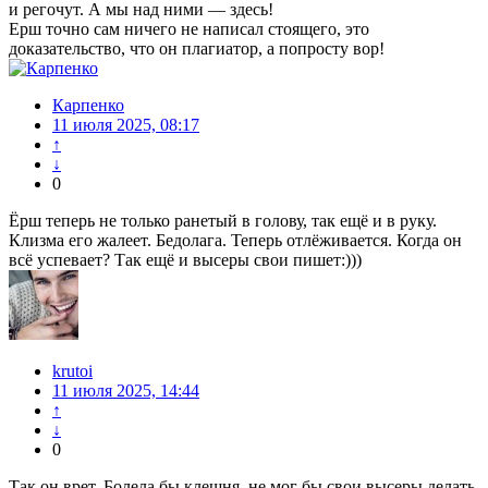
и регочут. А мы над ними — здесь!
Ерш точно сам ничего не написал стоящего, это
доказательство, что он плагиатор, а попросту вор!
Карпенко
11 июля 2025, 08:17
↑
↓
0
Ёрш теперь не только ранетый в голову, так ещё и в руку.
Клизма его жалеет. Бедолага. Теперь отлёживается. Когда он
всё успевает? Так ещё и высеры свои пишет:)))
krutoi
11 июля 2025, 14:44
↑
↓
0
Так он врет. Болела бы клешня, не мог бы свои высеры делать.