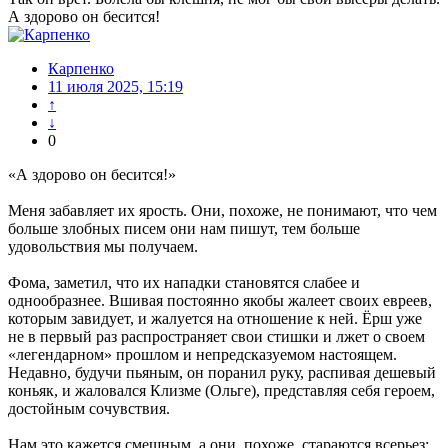
А здорово он бесится!
Карпенко
11 июля 2025, 15:19
↑
↓
0
«А здорово он бесится!»
Меня забавляет их ярость. Они, похоже, не понимают, что чем
больше злобных писем они нам пишут, тем больше
удовольствия мы получаем.
Фома, заметил, что их нападки становятся слабее и
однообразнее. Вшивая постоянно якобы жалеет своих евреев,
которым завидует, и жалуется на отношение к ней. Ёрш уже
не в первый раз распространяет свои стишки и лжет о своем
«легендарном» прошлом и непредсказуемом настоящем.
Недавно, будучи пьяным, он поранил руку, распивая дешевый
коньяк, и жаловался Клизме (Ольге), представляя себя героем,
достойным сочувствия.
Нам это кажется смешным, а они, похоже, стараются всерьез: