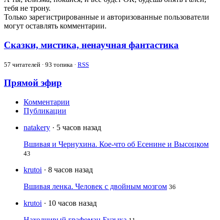
тебя не трону.
Только зарегистрированные и авторизованные пользователи
могут оставлять комментарии.
Сказки, мистика, ненаучная фантастика
57
читателей · 93 топика ·
RSS
Прямой эфир
Комментарии
Публикации
natakery
· 5 часов назад
Вшивая и Чернухина. Кое-что об Есенине и Высоцком
43
krutoi
· 8 часов назад
Вшивая ленка. Человек с двойным мозгом
36
krutoi
· 10 часов назад
Находчивый графоман Бузыка