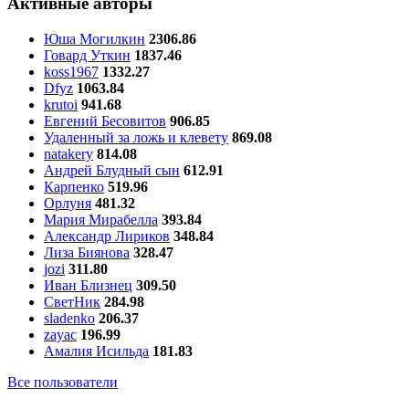
Активные авторы
Юша Могилкин
2306.86
Говард Уткин
1837.46
koss1967
1332.27
Dfyz
1063.84
krutoi
941.68
Евгений Бесовитов
906.85
Удаленный за ложь и клевету
869.08
natakery
814.08
Андрей Блудный сын
612.91
Карпенко
519.96
Орлуня
481.32
Мария Мирабелла
393.84
Александр Лириков
348.84
Лиза Биянова
328.47
jozi
311.80
Иван Близнец
309.50
СветНик
284.98
sladenko
206.37
zayac
196.99
Амалия Исильда
181.83
Все пользователи