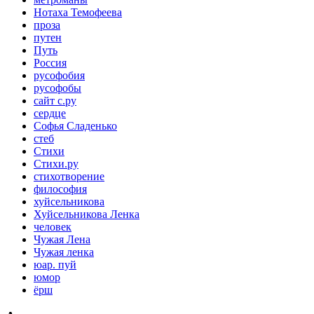
Нотаха Темофеева
проза
путен
Путь
Россия
русофобия
русофобы
сайт с.ру
сердце
Софья Сладенько
стеб
Стихи
Стихи.ру
стихотворение
философия
хуйсельникова
Хуйсельникова Ленка
человек
Чужая Лена
Чужая ленка
юар. пуй
юмор
ёрш