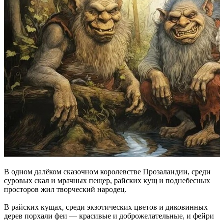
В одном далёком сказочном королевстве Прозаландии, среди
суровых скал и мрачных пещер, райских кущ и поднебесных
просторов жил творческий народец.
В райских кущах, среди экзотических цветов и диковинных
дерев порхали феи — красивые и доброжелательные, и фейри