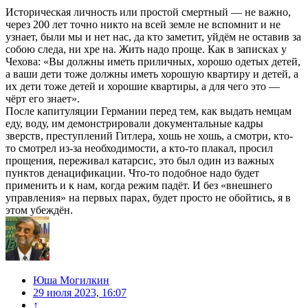
Историческая личность или простой смертный — не важно,
через 200 лет точно никто на всей земле не вспомнит и не
узнает, были мы и нет нас, да кто заметит, уйдём не оставив за
собою следа, ни хре на. Жить надо проще. Как в записках у
Чехова: «Вы должны иметь приличных, хорошо одетых детей,
а ваши дети тоже должны иметь хорошую квартиру и детей, а
их дети тоже детей и хорошие квартиры, а для чего это —
чёрт его знает».
После капитуляции Германии перед тем, как выдать немцам
еду, воду, им демонстрировали документальные кадры
зверств, преступлений Гитлера, хошь не хошь, а смотри, кто-
то смотрел из-за необходимости, а кто-то плакал, просил
прощения, переживал катарсис, это был один из важных
пунктов денацификации. Что-то подобное надо будет
применить и к нам, когда режим падёт. И без «внешнего
управления» на первых парах, будет просто не обойтись, я в
этом убеждён.
Юша Могилкин
29 июля 2023, 16:07
↑