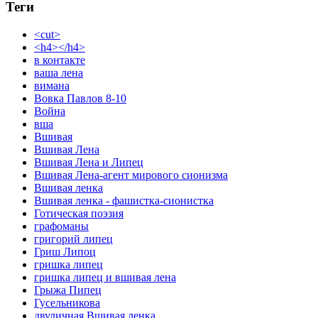
Теги
<cut>
<h4></h4>
в контакте
ваша лена
вимана
Вовка Павлов 8-10
Война
вша
Вшивая
Вшивая Лена
Вшивая Лена и Липец
Вшивая Лена-агент мирового сионизма
Вшивая ленка
Вшивая ленка - фашистка-сионистка
Готическая поэзия
графоманы
григорий липец
Гриш Липоц
гришка липец
гришка липец и вшивая лена
Грыжа Пипец
Гусельникова
двуличная Вшивая ленка