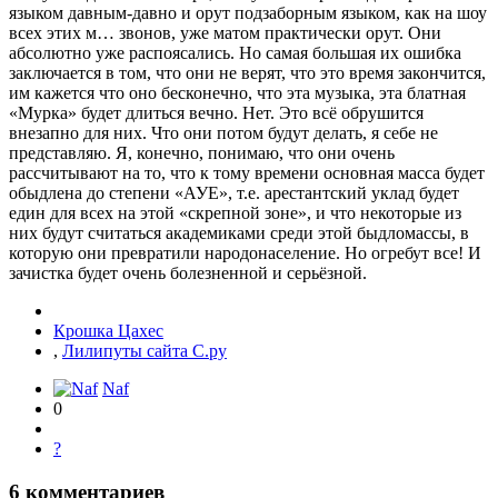
языком давным-давно и орут подзаборным языком, как на шоу
всех этих м… звонов, уже матом практически орут. Они
абсолютно уже распоясались. Но самая большая их ошибка
заключается в том, что они не верят, что это время закончится,
им кажется что оно бесконечно, что эта музыка, эта блатная
«Мурка» будет длиться вечно. Нет. Это всё обрушится
внезапно для них. Что они потом будут делать, я себе не
представляю. Я, конечно, понимаю, что они очень
рассчитывают на то, что к тому времени основная масса будет
обыдлена до степени «АУЕ», т.е. арестантский уклад будет
един для всех на этой «скрепной зоне», и что некоторые из
них будут считаться академиками среди этой быдломассы, в
которую они превратили народонаселение. Но огребут все! И
зачистка будет очень болезненной и серьёзной.
Крошка Цахес
,
Лилипуты сайта С.ру
Naf
0
?
6
комментариев