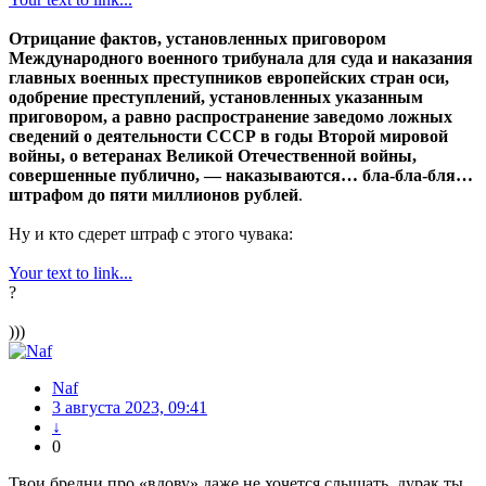
Отрицание фактов, установленных приговором
Международного военного трибунала для суда и наказания
главных военных преступников европейских стран оси,
одобрение преступлений, установленных указанным
приговором, а равно распространение заведомо ложных
сведений о деятельности СССР в годы Второй мировой
войны, о ветеранах Великой Отечественной войны,
совершенные публично, — наказываются… бла-бла-бля…
штрафом до пяти миллионов рублей
.
Ну и кто сдерет штраф с этого чувака:
Your text to link...
?
)))
Naf
3 августа 2023, 09:41
↓
0
Твои бредни про «вдову» даже не хочется слышать, дурак ты