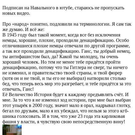
Подписан на Навального в ютубе, стараюсь не пропускать
новых видео.
Про «народ» понятно, подловили на терминологии. Я сам так
же думаю. И всё же:
В 1945 году был такой момент, когда все без исключения
немцы, хорошие, плохие, проходили денацификацию. Особо
отличившиеся плохие немцы отвечали по другой программе,
а так все проходили денацификацию. Ганс, ты добрый немец,
ты антифашистом был, да? Какой ты молодец, ты очень
хороший человек. Но тем не менее тебе придётся пройти
денацификацию, потому что ты Гитлера не сверг, ты ничего
не изменил, и правительство твоей страны, и твой фюрер
(хотя он и не твой, и ты его не выбирал) натворили столько
бед, что теперь весь мир это разгребает, и тебе придётся за это
отвечать, Ганс!
Её Величество История будет к каждому предъявлять счёт. И
мне. За то что я не изменил ход истории, при мне был выбран
этот упырёк в 2000 году, значит мало я орал, надрывал глотку,
бегал по друзьям, мало я их убеждал, что нельзя за этого кгб-
шника голосовать. И в том, что уже 23 года эта карликовая
фашня у власти, я чувствую свою непосредственную вину!