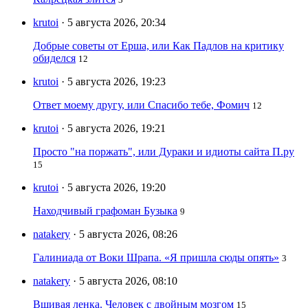
krutoi
· 5 августа 2026, 20:34
Добрые советы от Ерша, или Как Падлов на критику
обиделся
12
krutoi
· 5 августа 2026, 19:23
Ответ моему другу, или Спасибо тебе, Фомич
12
krutoi
· 5 августа 2026, 19:21
Просто "на поржать", или Дураки и идиоты сайта П.ру
15
krutoi
· 5 августа 2026, 19:20
Находчивый графоман Бузыка
9
natakery
· 5 августа 2026, 08:26
Галиниада от Воки Шрапа. «Я пришла сюды опять»
3
natakery
· 5 августа 2026, 08:10
Вшивая ленка. Человек с двойным мозгом
15