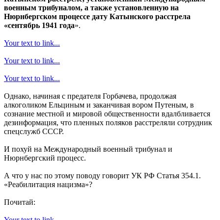
военным трибуналом, а также установленную на
Нюрнбергском процессе дату Катынского расстрела
«сентябрь 1941 года
».
Your text to link...
Your text to link...
Your text to link...
Однако, начиная с предателя Горбачева, продолжая
алкоголиком Ельциным и заканчивая вором Путеным, в
сознание местной и мировой общественности вдалбливается
дезинформация, что пленных поляков расстреляли сотрудник
спецслужб СССР.
И похуй на Международный военный трибунал и
Нюрнбергский процесс.
А что у нас по этому поводу говорит УК РФ Статья 354.1.
«Реабилитация нацизма»?
Почитай:
Your text to link...