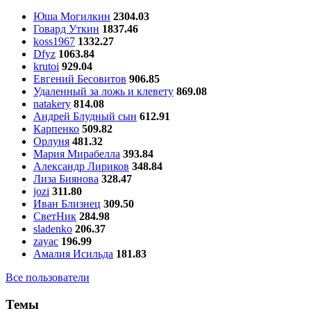
Юша Могилкин
2304.03
Говард Уткин
1837.46
koss1967
1332.27
Dfyz
1063.84
krutoi
929.04
Евгений Бесовитов
906.85
Удаленный за ложь и клевету
869.08
natakery
814.08
Андрей Блудный сын
612.91
Карпенко
509.82
Орлуня
481.32
Мария Мирабелла
393.84
Александр Лириков
348.84
Лиза Биянова
328.47
jozi
311.80
Иван Близнец
309.50
СветНик
284.98
sladenko
206.37
zayac
196.99
Амалия Исильда
181.83
Все пользователи
Темы