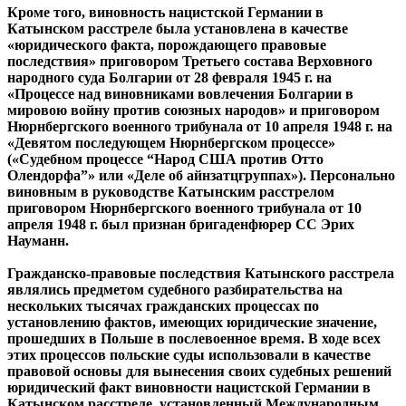
Кроме того, виновность нацистской Германии в
Катынском расстреле была установлена в качестве
«юридического факта, порождающего правовые
последствия» приговором Третьего состава Верховного
народного суда Болгарии от 28 февраля 1945 г. на
«Процессе над виновниками вовлечения Болгарии в
мировою войну против союзных народов» и приговором
Нюрнбергского военного трибунала от 10 апреля 1948 г. на
«Девятом последующем Нюрнбергском процессе»
(«Судебном процессе “Народ США против Отто
Олендорфа”» или «Деле об айнзатцгруппах»). Персонально
виновным в руководстве Катынским расстрелом
приговором Нюрнбергского военного трибунала от 10
апреля 1948 г. был признан бригаденфюрер СС Эрих
Науманн.
Гражданско-правовые последствия Катынского расстрела
являлись предметом судебного разбирательства на
нескольких тысячах гражданских процессах по
установлению фактов, имеющих юридические значение,
прошедших в Польше в послевоенное время. В ходе всех
этих процессов польские суды использовали в качестве
правовой основы для вынесения своих судебных решений
юридический факт виновности нацистской Германии в
Катынском расстреле, установленный Международным