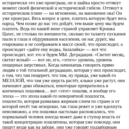
исторически это уже проигрыш, он и шайка просто оттянут
момент своей физической и исторической гибели. Оттянут в
историческом плане — на мгновение, на мановение ока! Он
уже проиграл. Весь вопрос в цене, платить которую будет весь
народ. Чем позже до нас это дойдёт, тем выше цену мы будем
платить. Ведь по нашей вине страной управляет Крошка
Цахес, не столько по внешности, сколько по таланту пускания
пыли в глаза и обдуривания населения, он нас дурит, мы
очарованы и не соображаем в массе своей, что происходит, а
происходит «дайте ему водка, балалайка» — вот что
происходит, вот это и будем МЫ. Деградация. «Светит месяц,
светит ясный» — вот он, его, «этого» уровень, уровень
пещерных шерстяных. Когда начинаешь говорить прямо
людям о той тотальной деградации, которая у них происходит,
о том, что там пещереет, что там, ну правда, уже какой-то
МЕЗАЗОЙ, что там уже шерсть растёт, клыки уже растут, они
начинают дико обижаться, некоторые превратились в
конченных пошляков… вот «этот» пошляк, и вообще его
эпоха — это эпоха какой-то невероятной пошлости,
пошлости, которая размазана жирным слоем по стране и от
которой несёт так нехорошо, так глаза режет и уже вдохнуть
невозможно, а эти пошляки настолько распоясались, что
нормальный человек иногда может даже в ступор впасть от
такой концентрации пошлятины, которая уже повсюду, они
пишут везде как на заборе, они уже говорят подзаборным