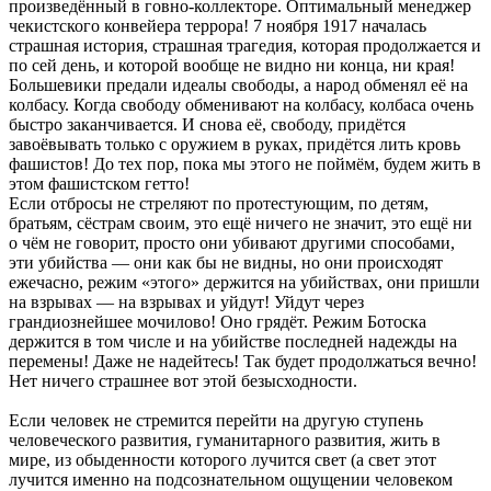
произведённый в говно-коллекторе. Оптимальный менеджер
чекистского конвейера террора! 7 ноября 1917 началась
страшная история, страшная трагедия, которая продолжается и
по сей день, и которой вообще не видно ни конца, ни края!
Большевики предали идеалы свободы, а народ обменял её на
колбасу. Когда свободу обменивают на колбасу, колбаса очень
быстро заканчивается. И снова её, свободу, придётся
завоёвывать только с оружием в руках, придётся лить кровь
фашистов! До тех пор, пока мы этого не поймём, будем жить в
этом фашистском гетто!
Если отбросы не стреляют по протестующим, по детям,
братьям, сёстрам своим, это ещё ничего не значит, это ещё ни
о чём не говорит, просто они убивают другими способами,
эти убийства — они как бы не видны, но они происходят
ежечасно, режим «этого» держится на убийствах, они пришли
на взрывах — на взрывах и уйдут! Уйдут через
грандиознейшее мочилово! Оно грядёт. Режим Ботоска
держится в том числе и на убийстве последней надежды на
перемены! Даже не надейтесь! Так будет продолжаться вечно!
Нет ничего страшнее вот этой безысходности.
Если человек не стремится перейти на другую ступень
человеческого развития, гуманитарного развития, жить в
мире, из обыденности которого лучится свет (а свет этот
лучится именно на подсознательном ощущении человеком