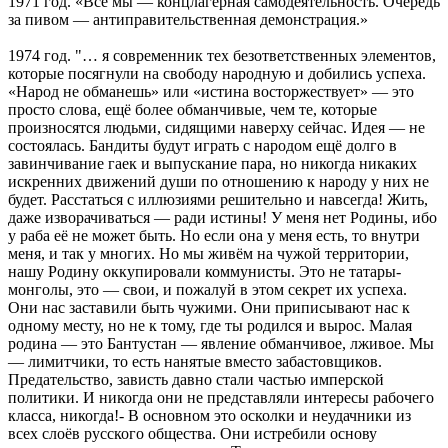
1971 год. «Все мы — концлагерная самодеятельность. Очередь
за пивом — антиправительственная демонстрация.»
1974 год. "… я современник тех безответственных элементов,
которые посягнули на свободу народную и добились успеха.
«Народ не обманешь» или «истина восторжествует» — это
просто слова, ещё более обманчивые, чем те, которые
произносятся людьми, сидящими наверху сейчас. Идея — не
состоялась. Бандиты будут играть с народом ещё долго в
завинчивание гаек и выпускание пара, но никогда никаких
искренних движений души по отношению к народу у них не
будет. Расстаться с иллюзиями решительно и навсегда! Жить,
даже изворачиваться — ради истины! У меня нет Родины, ибо
у раба её не может быть. Но если она у меня есть, то внутри
меня, и так у многих. Но мы живём на чужой территории,
нашу Родину оккупировали коммунисты. Это не татары-
монголы, это — свои, и пожалуй в этом секрет их успеха.
Они нас заставили быть чужими. Они приписывают нас к
одному месту, но не к тому, где ты родился и вырос. Малая
родина — это Бантустан — явление обманчивое, лживое. Мы
— лимитчики, то есть нанятые вместо забастовщиков.
Предательство, зависть давно стали частью имперской
политики. И никогда они не представляли интересы рабочего
класса, никогда!- В основном это осколки и неудачники из
всех слоёв русского общества. Они истребили основу