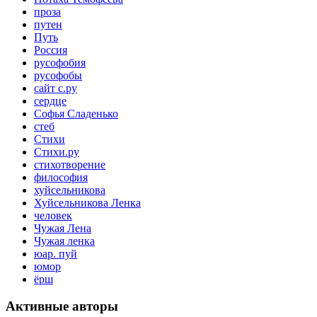
проза
путен
Путь
Россия
русофобия
русофобы
сайт с.ру
сердце
Софья Сладенько
стеб
Стихи
Стихи.ру
стихотворение
философия
хуйсельникова
Хуйсельникова Ленка
человек
Чужая Лена
Чужая ленка
юар. пуй
юмор
ёрш
Активные авторы