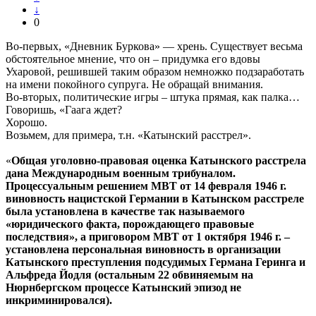
↓
0
Во-первых, «Дневник Буркова» — хрень. Существует весьма
обстоятельное мнение, что он – придумка его вдовы
Ухаровой, решившей таким образом немножко подзаработать
на имени покойного супруга. Не обращай внимания.
Во-вторых, политические игры – штука прямая, как палка…
Говоришь, «Гаага ждет?
Хорошо.
Возьмем, для примера, т.н. «Катынский расстрел».
«
Общая уголовно-правовая оценка Катынского расстрела
дана Международным военным трибуналом.
Процессуальным решением МВТ от 14 февраля 1946 г.
виновность нацистской Германии в Катынском расстреле
была установлена в качестве так называемого
«юридического факта, порождающего правовые
последствия», а приговором МВТ от 1 октября 1946 г. –
установлена персональная виновность в организации
Катынского преступления подсудимых Германа Геринга и
Альфреда Йодля (остальным 22 обвиняемым на
Нюрнбергском процессе Катынский эпизод не
инкриминировался).