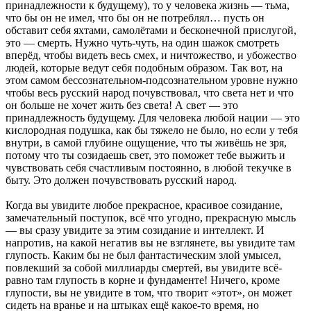
принадлежности к будущему), то у человека жизнь — тьма,
что бы он не имел, что бы он не потреблял… пусть он
обставит себя яхтами, самолётами и бесконечной прислугой,
это — смерть. Нужно чуть-чуть, на один шажок смотреть
вперёд, чтобы видеть весь смех, и ничтожество, и убожество
людей, которые ведут себя подобным образом. Так вот, на
этом самом бессознательном-подсознательном уровне нужно
чтобы весь русский народ почувствовал, что света нет и что
он больше не хочет жить без света! А свет — это
принадлежность будущему. Для человека любой нации — это
кислородная подушка, как бы тяжело не было, но если у тебя
внутри, в самой глубине ощущение, что ты живёшь не зря,
потому что ты созидаешь свет, это поможет тебе выжить и
чувствовать себя счастливым постоянно, в любой текучке в
быту. Это должен почувствовать русский народ.
Когда вы увидите любое прекрасное, красивое созидание,
замечательный поступок, всё что угодно, прекрасную мысль
— вы сразу увидите за этим созидание и интеллект. И
напротив, на какой негатив вы не взглянете, вы увидите там
глупость. Каким бы не был фантастическим злой умысел,
повлекший за собой миллиарды смертей, вы увидите всё-
равно там глупость в корне и фундаменте! Ничего, кроме
глупости, вы не увидите в том, что творит «этот», он может
сидеть на вранье и на штыках ещё какое-то время, но