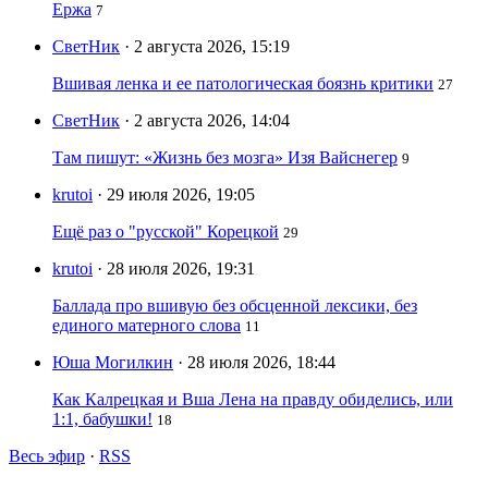
Ержа
7
СветНик
· 2 августа 2026, 15:19
Вшивая ленка и ее патологическая боязнь критики
27
СветНик
· 2 августа 2026, 14:04
Там пишут: «Жизнь без мозга» Изя Вайснегер
9
krutoi
· 29 июля 2026, 19:05
Ещё раз о "русской" Корецкой
29
krutoi
· 28 июля 2026, 19:31
Баллада про вшивую без обсценной лексики, без
единого матерного слова
11
Юша Могилкин
· 28 июля 2026, 18:44
Как Калрецкая и Вша Лена на правду обиделись, или
1:1, бабушки!
18
Весь эфир
·
RSS