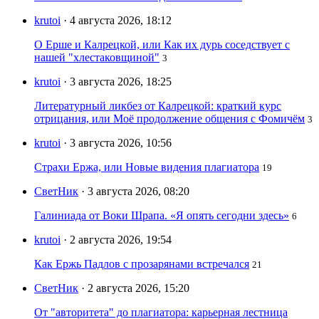
krutoi
· 4 августа 2026, 18:12
О Ерше и Калрецкой, или Как их дурь соседствует с
нашей "хлестаковщиной"
3
krutoi
· 3 августа 2026, 18:25
Литературный ликбез от Калрецкой: краткий курс
отрицания, или Моё продолжение общения с Фомичём
3
krutoi
· 3 августа 2026, 10:56
Страхи Ержа, или Новые видения плагиатора
19
СветНик
· 3 августа 2026, 08:20
Галиниада от Воки Шрапа. «Я опять сегодни здесь»
6
krutoi
· 2 августа 2026, 19:54
Как Ержь Падлов с прозарянами встречался
21
СветНик
· 2 августа 2026, 15:20
От "авторитета" до плагиатора: карьерная лестница