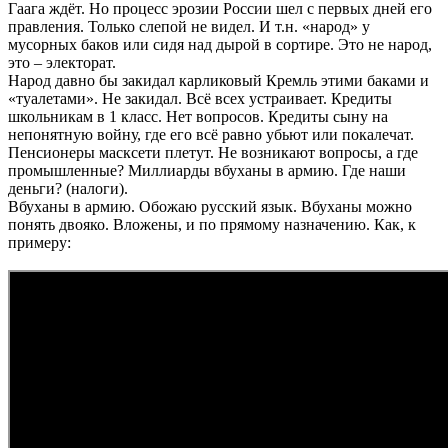
Гаага ждёт. Но процесс эрозии России шел с первых дней его
правления. Только слепой не видел. И т.н. «народ» у
мусорных баков или сидя над дырой в сортире. Это не народ,
это – электорат.
Народ давно бы закидал карликовый Кремль этими баками и
«туалетами». Не закидал. Всё всех устраивает. Кредиты
школьникам в 1 класс. Нет вопросов. Кредиты сыну на
непонятную войну, где его всё равно убьют или покалечат.
Пенсионеры масксети плетут. Не возникают вопросы, а где
промышленные? Миллиарды вбуханы в армию. Где наши
деньги? (налоги).
Вбуханы в армию. Обожаю русский язык. Вбуханы можно
понять двояко. Вложены, и по прямому назначению. Как, к
примеру: