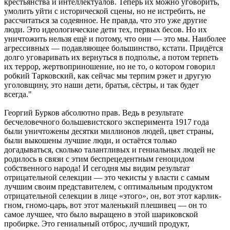
крестьянства и интеллектуалов. Теперь их можно уговорить,
умолить уйти с исторической сцены, но не истребить, не
рассчитаться за содеянное. Не правда, что это уже другие
люди. Это идеологические дети тех, первых бесов. Но их
уничтожить нельзя ещё и потому, что они — это мы. Наиболее
агрессивных — подавляющее большинство, кстати. Придётся
долго уговаривать их вернуться в подполье, а потом терпеть
их террор, жертвоприношение, но не то, о котором говорил
робкий Тарковский, как сейчас мы терпим рэкет и другую
уголовщину, это наши дети, братья, сёстры, и так будет
всегда."
Георгий Бурков абсолютно прав. Ведь в результате
бесчеловечного большевистского эксперимента 1917 года
были уничтожены десятки миллионов людей, цвет страны,
были выкошены лучшие люди, и остаётся только
догадываться, сколько талантливых и гениальных людей не
родилось в связи с этим беспрецедентным геноцидом
собственного народа! И сегодня мы видим результат
отрицательной селекции — это чекисты у власти с самым
лучшим своим представителем, с оптимальным продуктом
отрицательной селекции в лице «этого», он, вот этот карлик-
гном, гномо-царь, вот этот маленький плешивец — он то
самое лучшее, что было выращено в этой шариковской
пробирке. Это гениальный отброс, лучший продукт,