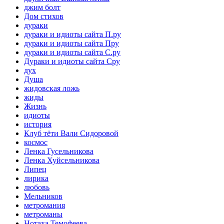
джим болт
Дом стихов
дураки
дураки и идиоты сайта П.ру
дураки и идиоты сайта Пру
дураки и идиоты сайта С.ру
Дураки и идиоты сайта Сру
дух
Душа
жидовская ложь
жиды
Жизнь
идиоты
история
Клуб тёти Вали Сидоровой
космос
Ленка Гусельникова
Ленка Хуйсельникова
Липец
лирика
любовь
Мельников
метромания
метроманы
Нотаха Темофеева