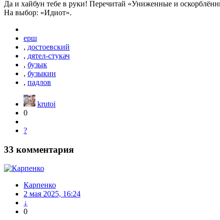
Да и хайбун тебе в руки! Перечитай «Униженные и оскорблённ
На выбор: «Идиот».
ерш
,
достоевский
,
дятел-стукач
,
бузык
,
бузыкин
,
падлов
krutoi
0
?
33
комментария
Карпенко
2 мая 2025, 16:24
↓
0