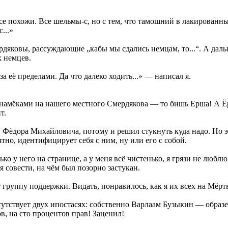
се похожи. Все шельмы-с, но с тем, что тамошний в лакированны
...»
яковы, рассуждающие „кабы мы сдались немцам, то...“. А дальш
х немцев.
а её пределами. Да что далеко ходить...» — написал я.
 намёками на нашего местного Смердякова — то бишь Ерша! А Ёрш
т.
 Фёдора Михайловича, потому и решил стукнуть куда надо. Но это
тно, идентифицирует себя с ним, ну или его с собой.
о у него на странице, а у меня всё чистенько, я грязи не люблю
я совести, на чём был позорно застукан.
ет группу поддержки. Видать, понравилось, как я их всех на Мёрт
исутствует двух ипостасях: собственно Варлаам Бузыкин — обра
в, на сто процентов прав! Заценил!