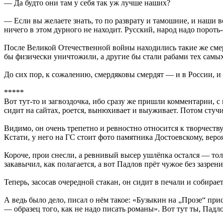
— Да будто они там у себя так уж лучше наших?
— Если вы желаете знать, то по разврату и тамошние, и наши в
ничего в этом дурного не находит. Русский, народ надо пороть-с
После Великой Отечественной войны находились такие же смерд
бы физически уничтожили, а другие бы стали рабами тех самы
До сих пор, к сожалению, смердяковы смердят — и в России, и з
*****
Вот тут-то и загвоздочка, ибо сразу же пришли комментарии, с
сидит на сайтах, роется, вынюхивает и выуживает. Потом стучи
Видимо, он очень трепетно и ревностно относится к творчеству
Кстати, у него на ГС стоит фото памятника Достоевскому, вероя
Короче, прои снесли, а ревнивый высер ушлёпка остался — тольк
закавычил, как полагается, а вот Падлов прёт чужое без зазрени
Теперь, засосав очередной стакан, он сидит в печали и собира
А ведь было дело, писал о нём такое: «Бузыкин на „Прозе“ пр
— образец того, как не надо писать романы». Вот тут ты, Падло