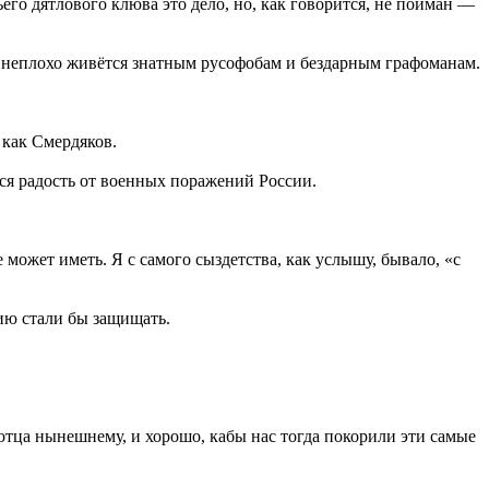
его дятлового клюва это дело, но, как говорится, не пойман —
ор неплохо живётся знатным русофобам и бездарным графоманам.
как Смердяков.
тся радость от военных поражений России.
может иметь. Я с самого сыздетства, как услышу, бывало, «с
ию стали бы защищать.
отца нынешнему, и хорошо, кабы нас тогда покорили эти самые