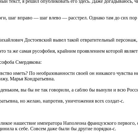
й текст, я решил опубликовать его здесь. Даже догадываюсь, чь
ноги, шаг вправо — шаг влево — расстрел. Однако там до сих п
ихайлович Достоевский вывел такой отвратительный персонаж, 
это та же самая русофобия, крайним проявлением которой являе
усофоба Смердякова:
ство иметь? По необразованности своей он никакого чувства не 
ижу, Марья Кондратьевна.
еньким, вы бы не так говорили, а саблю бы вынули и всю Росс
атьевна, но желаю, напротив, уничтожения всех солдат-с.
еликое нашествие императора Наполеона французского первого, 
инила к себе. Совсем даже были бы другие порядки-с.