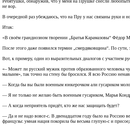
Ребятушки, обнаружив, что у меня на Прушке снесли любопытны
не вор.
В очередной раз убеждаюсь, что на Пру у нас связаны руки и 
Итак:
«В своём грандиозном творении „Братья Карамазовы“ Фёдор М
После этого даже появился термин „смердяковщина“. По сути, 
Вот, к примеру, один из выразительных диалогов с участием р
«– Может ли русский мужик против образованного человека чув
малыим», так точно на стену бы бросился. Я всю Россию ненав
— Когда бы вы были военным юнкерочком али гусариком молод
— Я не только не желаю быть военным гусариком, Марья Кондр
— А когда неприятель придёт, кто же нас защищать будет?
— Да и не надо вовсе-с. В двенадцатом году было на Россию в
французы: умная нация покорила бы весьма глупую-с и присоед