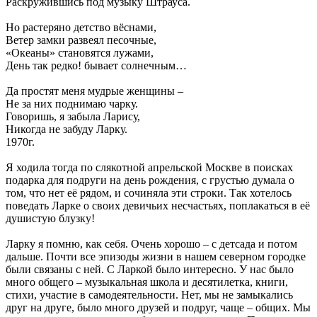
Раскружившись под музыку Штрауса.
Но растеряно детство вёснами,
Ветер замки развеял песочные,
«Океаны» становятся лужами,
День так редко! бывает солнечным…
Да простят меня мудрые женщины –
Не за них поднимаю чарку.
Говоришь, я забыла Ларису,
Никогда не забуду Ларку.
1970г.
Я ходила тогда по слякотной апрельской Москве в поисках
подарка для подруги на день рождения, с грустью думала о
том, что нет её рядом, и сочиняла эти строки. Так хотелось
поведать Ларке о своих девичьих несчастьях, поплакаться в её
душистую блузку!
Ларку я помню, как себя. Очень хорошо – с детсада и потом
дальше. Почти все эпизоды жизни в нашем северном городке
были связаны с ней. С Ларкой было интересно. У нас было
много общего – музыкальная школа и десятилетка, книги,
стихи, участие в самодеятельности. Нет, мы не замыкались
друг на друге, было много друзей и подруг, чаще – общих. Мы