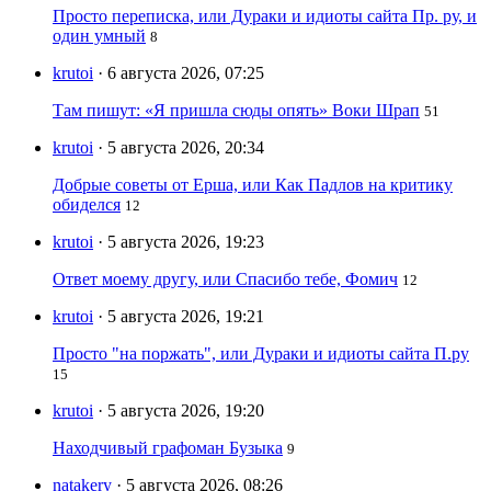
Просто переписка, или Дураки и идиоты сайта Пр. ру, и
один умный
8
krutoi
· 6 августа 2026, 07:25
Там пишут: «Я пришла сюды опять» Воки Шрап
51
krutoi
· 5 августа 2026, 20:34
Добрые советы от Ерша, или Как Падлов на критику
обиделся
12
krutoi
· 5 августа 2026, 19:23
Ответ моему другу, или Спасибо тебе, Фомич
12
krutoi
· 5 августа 2026, 19:21
Просто "на поржать", или Дураки и идиоты сайта П.ру
15
krutoi
· 5 августа 2026, 19:20
Находчивый графоман Бузыка
9
natakery
· 5 августа 2026, 08:26