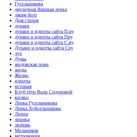
Гусельникова
двуличная Вшивая ленка
джим болт
Дом стихов
дураки
дураки и идиоты сайта П.ру
дураки и идиоты сайта Пру
дураки и идиоты сайта С.ру
Дураки и идиоты сайта Сру
дух
Душа
жидовская ложь
жиды
Жизнь
идиоты
история
Клуб тёти Вали Сидоровой
космос
Ленка Гусельникова
Ленка Хуйсельникова
Липец
лирика
любовь
Мельников
метромания