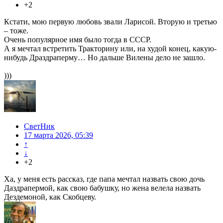
+2
Кстати, мою первую любовь звали Ларисой. Вторую и третью
– тоже.
Очень популярное имя было тогда в СССР.
А я мечтал встретить Тракторину или, на худой конец, какую-
нибудь Драздраперму… Но дальше Вилены дело не зашло.
)))
СветНик
17 марта 2026, 05:39
↑
↓
+2
Ха, у меня есть рассказ, где папа мечтал назвать свою дочь
Даздрапермой, как свою бабушку, но жена велела назвать
Дездемоной, как Скобцеву.