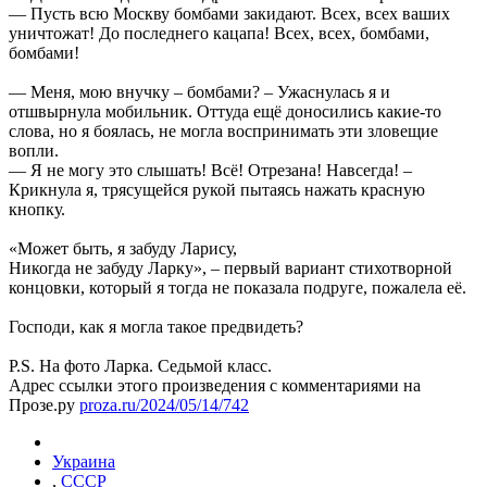
— Пусть всю Москву бомбами закидают. Всех, всех ваших
уничтожат! До последнего кацапа! Всех, всех, бомбами,
бомбами!
— Меня, мою внучку – бомбами? – Ужаснулась я и
отшвырнула мобильник. Оттуда ещё доносились какие-то
слова, но я боялась, не могла воспринимать эти зловещие
вопли.
— Я не могу это слышать! Всё! Отрезана! Навсегда! –
Крикнула я, трясущейся рукой пытаясь нажать красную
кнопку.
«Может быть, я забуду Ларису,
Никогда не забуду Ларку», – первый вариант стихотворной
концовки, который я тогда не показала подруге, пожалела её.
Господи, как я могла такое предвидеть?
P.S. На фото Ларка. Седьмой класс.
Адрес ссылки этого произведения с комментариями на
Прозе.ру
proza.ru/2024/05/14/742
Украина
,
СССР