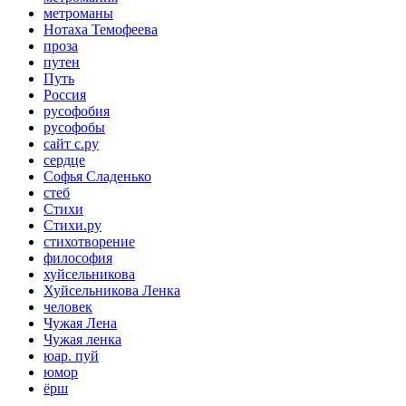
метроманы
Нотаха Темофеева
проза
путен
Путь
Россия
русофобия
русофобы
сайт с.ру
сердце
Софья Сладенько
стеб
Стихи
Стихи.ру
стихотворение
философия
хуйсельникова
Хуйсельникова Ленка
человек
Чужая Лена
Чужая ленка
юар. пуй
юмор
ёрш