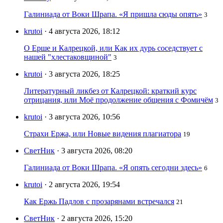
Галиниада от Воки Шрапа. «Я пришла сюды опять»
3
krutoi
· 4 августа 2026, 18:12
О Ерше и Калрецкой, или Как их дурь соседствует с
нашей "хлестаковщиной"
3
krutoi
· 3 августа 2026, 18:25
Литературный ликбез от Калрецкой: краткий курс
отрицания, или Моё продолжение общения с Фомичём
3
krutoi
· 3 августа 2026, 10:56
Страхи Ержа, или Новые видения плагиатора
19
СветНик
· 3 августа 2026, 08:20
Галиниада от Воки Шрапа. «Я опять сегодни здесь»
6
krutoi
· 2 августа 2026, 19:54
Как Ержь Падлов с прозарянами встречался
21
СветНик
· 2 августа 2026, 15:20