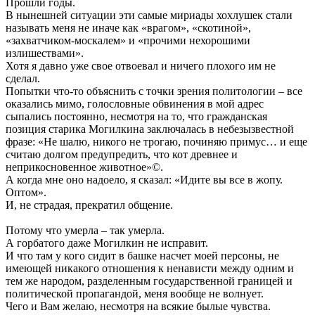
Прошли годы.
В нынешней ситуации эти самые мириады хохлушек стали
называть меня не иначе как «врагом», «скотиной»,
«захватчиком-москалем» и «прочими нехорошими
излишествами».
Хотя я давно уже свое отвоевал и ничего плохого им не
сделал.
Попытки что-то объяснить с точки зрения политологии – все
оказались мимо, голословные обвинения в мой адрес
сыпались постоянно, несмотря на то, что гражданская
позиция старика Могилкина заключалась в небезызвестной
фразе: «Не шалю, никого не трогаю, починяю примус… и еще
считаю долгом предупредить, что кот древнее и
неприкосновенное животное»©.
А когда мне оно надоело, я сказал: «Идите вы все в жопу.
Оптом».
И, не страдая, прекратил общение.
Потому что умерла – так умерла.
А горбатого даже Могилкин не исправит.
И что там у кого сидит в башке насчет моей персоны, не
имеющей никакого отношения к ненависти между одним и
тем же народом, разделенным государственной границей и
политической пропагандой, меня вообще не волнует.
Чего и Вам желаю, несмотря на всякие былые чувства.