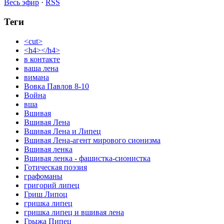
Весь эфир
·
RSS
Теги
<cut>
<h4></h4>
в контакте
ваша лена
вимана
Вовка Павлов 8-10
Война
вша
Вшивая
Вшивая Лена
Вшивая Лена и Липец
Вшивая Лена-агент мирового сионизма
Вшивая ленка
Вшивая ленка - фашистка-сионистка
Готическая поэзия
графоманы
григорий липец
Гриш Липоц
гришка липец
гришка липец и вшивая лена
Грыжа Пипец