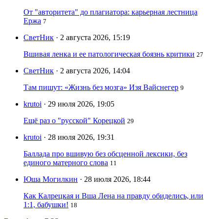
От "авторитета" до плагиатора: карьерная лестница
Ержа
7
СветНик
· 2 августа 2026, 15:19
Вшивая ленка и ее патологическая боязнь критики
27
СветНик
· 2 августа 2026, 14:04
Там пишут: «Жизнь без мозга» Изя Вайснегер
9
krutoi
· 29 июля 2026, 19:05
Ещё раз о "русской" Корецкой
29
krutoi
· 28 июля 2026, 19:31
Баллада про вшивую без обсценной лексики, без
единого матерного слова
11
Юша Могилкин
· 28 июля 2026, 18:44
Как Калрецкая и Вша Лена на правду обиделись, или
1:1, бабушки!
18