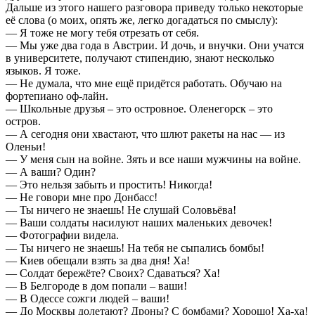
Дальше из этого нашего разговора приведу только некоторые
её слова (о моих, опять же, легко догадаться по смыслу):
— Я тоже не могу тебя отрезать от себя.
— Мы уже два года в Австрии. И дочь, и внучки. Они учатся
в университете, получают стипендию, знают несколько
языков. Я тоже.
— Не думала, что мне ещё придётся работать. Обучаю на
фортепиано оф-лайн.
— Школьные друзья – это островное. Оленегорск – это
остров.
— А сегодня они хвастают, что шлют ракеты на нас — из
Оленьи!
— У меня сын на войне. Зять и все наши мужчины на войне.
— А ваши? Один?
— Это нельзя забыть и простить! Никогда!
— Не говори мне про Донбасс!
— Ты ничего не знаешь! Не слушай Соловьёва!
— Ваши солдаты насилуют наших маленьких девочек!
— Фотографии видела.
— Ты ничего не знаешь! На тебя не сыпались бомбы!
— Киев обещали взять за два дня! Ха!
— Солдат бережёте? Своих? Сдаваться? Ха!
— В Белгороде в дом попали – ваши!
— В Одессе сожги людей – ваши!
— До Москвы долетают? Дроны? С бомбами? Хорошо! Ха-ха!