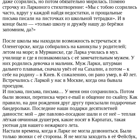
даже ссорились, но потом обязательно мирилась. Помню
строчку из Ларкиного стихотворение: «Мы с тобою ссорились
часто, вдруг у каждой найдя недостатки, и прощальные
письма писали на листочках из школьной тетрадки». И в
конце было — «только школу и дружбу нашу до берёзки
запомним, да?»
После школы мы находили возможность встречаться: в
Оленегорске, когда собирались на каникулы у родителей;
летом на море; в Мурманске, где Ларка училась в муз.
училище и где я познакомилась с её замечательным мужем. У
них родились девочка и мальчик. Муж Ларки, штурман
дальнего плаванья, сначала увёз её на Сахалин, а потом – к
себе на родину – в Киев. К сожалению, он рано умер, в 40 лет.
Встречались с Ларкой у нас в Москве, когда она бывала
проездом.
И письма, письма, письма… У меня они сохранились. Потом
были звонки, переписка через e-mail и общение по скайпу. Как
правило, на дни рождения друг другу присылали подарочные
бандерольки. Последние наши подарки десятилетней
давности: мой – две павлово-посадкие шали и от неё – теплая
лёгкая овчинная душегрея, какие носят в Карпатах, такая
уютная для нашего нежаркого лета.
Настали времена, когда я Ларке не могла дозвониться. Были
только звонки с её стороны. Я не могла заходить в её Фейсбук,