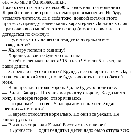
она – ко мне в Одноклассники.
Надо отметить, что с начала 90-х годов наши отношения с
Ларкой стали претерпевать некоторые изменения. Не буду
утомлять читателя, да и себя тоже, подробностями этого
процесса, приведу только канву характерных Ларкиных слов
в разговорах со мной за этот период (о моих словах легко
догадаться по смыслу):
— Ну, и что, что у нашего президента американское
гражданство?
— Ха, мэру попали в задницу!
— Хорошо, давай не будем о политике.
— У тебя маленькая пенсия? 15 тысяч? У меня 5 тысяч, на
ваши деньги.
— Запрещают русский язык? Ерунда, все говорят на нём. Да, я
знаю украинский язык, но не буду говорить на их собачьей
мове.
— Ваш президент тоже хорош. Да, не будем о политике.
— Висит Бандера. Но я не смотрю в ту сторону. Когда мимо
хожу в консерваторию, отворачиваюсь.
— Покрышки? — горят. У нас дымом не пахнет. Ходят
шествия – ну, и что?
— К евреям относятся нормально. Но они все уехали. Не
любят русских.
— Вы аннексировали Крым! Россия с нами воюет!
— В Донбассе — одни бандиты! Детей надо было оттуда всех