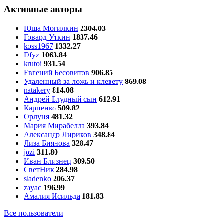
Активные авторы
Юша Могилкин
2304.03
Говард Уткин
1837.46
koss1967
1332.27
Dfyz
1063.84
krutoi
931.54
Евгений Бесовитов
906.85
Удаленный за ложь и клевету
869.08
natakery
814.08
Андрей Блудный сын
612.91
Карпенко
509.82
Орлуня
481.32
Мария Мирабелла
393.84
Александр Лириков
348.84
Лиза Биянова
328.47
jozi
311.80
Иван Близнец
309.50
СветНик
284.98
sladenko
206.37
zayac
196.99
Амалия Исильда
181.83
Все пользователи