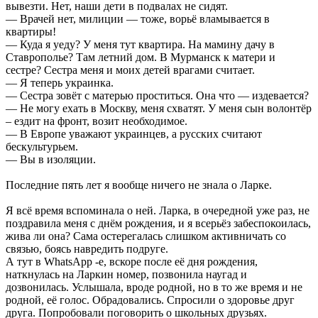
вывезти. Нет, наши дети в подвалах не сидят.
— Врачей нет, милиции — тоже, ворьё вламывается в
квартиры!
— Куда я уеду? У меня тут квартира. На мамину дачу в
Ставрополье? Там летний дом. В Мурманск к матери и
сестре? Сестра меня и моих детей врагами считает.
— Я теперь украинка.
— Сестра зовёт с матерью проститься. Она что — издевается?
— Не могу ехать в Москву, меня схватят. У меня сын волонтёр
– ездит на фронт, возит необходимое.
— В Европе уважают украинцев, а русских считают
бескультурьем.
— Вы в изоляции.
Последние пять лет я вообще ничего не знала о Ларке.
Я всё время вспоминала о ней. Ларка, в очередной уже раз, не
поздравила меня с днём рождения, и я всерьёз забеспокоилась,
жива ли она? Сама остерегалась слишком активничать со
связью, боясь навредить подруге.
А тут в WhatsApp -е, вскоре после её дня рождения,
наткнулась на Ларкин номер, позвонила наугад и
дозвонилась. Услышала, вроде родной, но в то же время и не
родной, её голос. Обрадовались. Спросили о здоровье друг
друга. Попробовали поговорить о школьных друзьях.