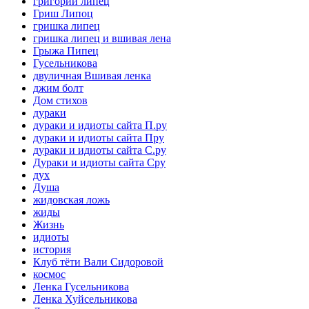
григорий липец
Гриш Липоц
гришка липец
гришка липец и вшивая лена
Грыжа Пипец
Гусельникова
двуличная Вшивая ленка
джим болт
Дом стихов
дураки
дураки и идиоты сайта П.ру
дураки и идиоты сайта Пру
дураки и идиоты сайта С.ру
Дураки и идиоты сайта Сру
дух
Душа
жидовская ложь
жиды
Жизнь
идиоты
история
Клуб тёти Вали Сидоровой
космос
Ленка Гусельникова
Ленка Хуйсельникова