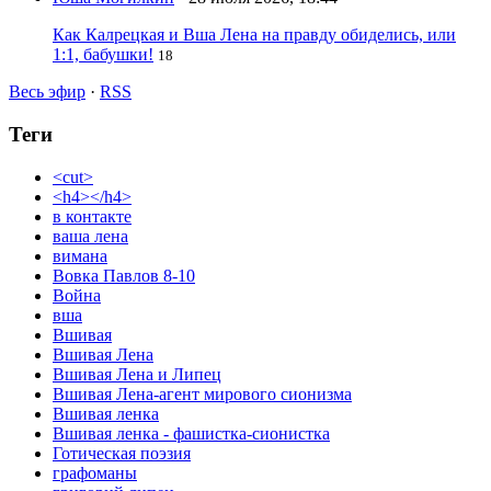
Как Калрецкая и Вша Лена на правду обиделись, или
1:1, бабушки!
18
Весь эфир
·
RSS
Теги
<cut>
<h4></h4>
в контакте
ваша лена
вимана
Вовка Павлов 8-10
Война
вша
Вшивая
Вшивая Лена
Вшивая Лена и Липец
Вшивая Лена-агент мирового сионизма
Вшивая ленка
Вшивая ленка - фашистка-сионистка
Готическая поэзия
графоманы