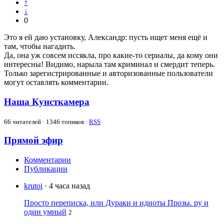
↑
↓
0
Это я ей даю установку, Александр: пусть ищет меня ещё и
там, чтобы нагадить.
Да, она уж совсем иссякла, про какие-то сериалы, да кому они
интересны! Видимо, нарыла там криминал и смердит теперь.
Только зарегистрированные и авторизованные пользователи
могут оставлять комментарии.
Наша Кунсткамера
66
читателей · 1346 топиков ·
RSS
Прямой эфир
Комментарии
Публикации
krutoi
· 4 часа назад
Просто переписка, или Дураки и идиоты Прозы. ру и
один умный
2