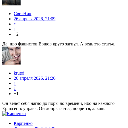
СветНик
26 апреля 2026, 21:09
↑
↓
+2
Да, про фашистов Ершов круто загнул. А ведь это статья.
krutoi
26 апреля 2026, 21:26
↑
↓
+1
Он ведёт себя нагло до поры до времени, ибо на каждого
Ерша есть управа. Он допрыгается, доорется, алкаш.
Карпенко