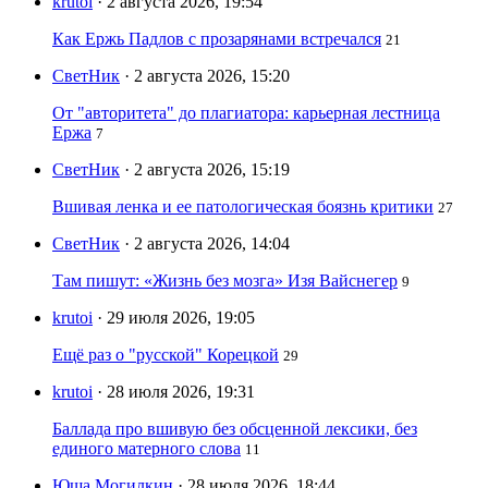
krutoi
· 2 августа 2026, 19:54
Как Ержь Падлов с прозарянами встречался
21
СветНик
· 2 августа 2026, 15:20
От "авторитета" до плагиатора: карьерная лестница
Ержа
7
СветНик
· 2 августа 2026, 15:19
Вшивая ленка и ее патологическая боязнь критики
27
СветНик
· 2 августа 2026, 14:04
Там пишут: «Жизнь без мозга» Изя Вайснегер
9
krutoi
· 29 июля 2026, 19:05
Ещё раз о "русской" Корецкой
29
krutoi
· 28 июля 2026, 19:31
Баллада про вшивую без обсценной лексики, без
единого матерного слова
11
Юша Могилкин
· 28 июля 2026, 18:44