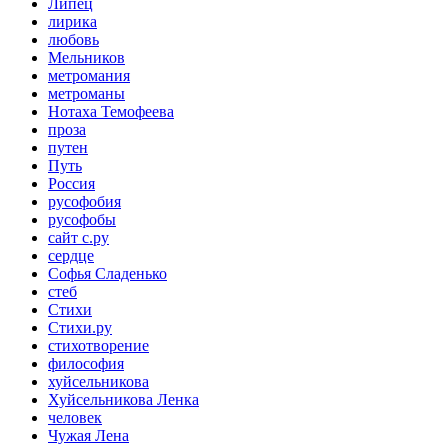
Липец
лирика
любовь
Мельников
метромания
метроманы
Нотаха Темофеева
проза
путен
Путь
Россия
русофобия
русофобы
сайт с.ру
сердце
Софья Сладенько
стеб
Стихи
Стихи.ру
стихотворение
философия
хуйсельникова
Хуйсельникова Ленка
человек
Чужая Лена