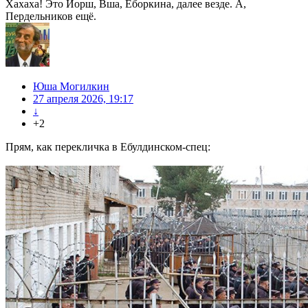
Хахаха! Это Йорш, Вша, Еборкина, далее везде. А,
Пердельников ещё.
Юша Могилкин
27 апреля 2026, 19:17
↓
+2
Прям, как перекличка в Ебулдинском-спец: