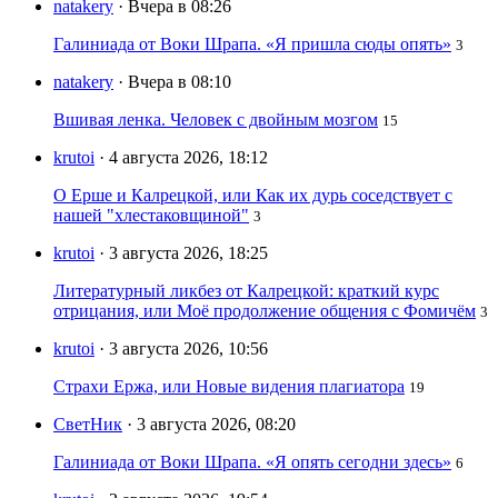
natakery
· Вчера в 08:26
Галиниада от Воки Шрапа. «Я пришла сюды опять»
3
natakery
· Вчера в 08:10
Вшивая ленка. Человек с двойным мозгом
15
krutoi
· 4 августа 2026, 18:12
О Ерше и Калрецкой, или Как их дурь соседствует с
нашей "хлестаковщиной"
3
krutoi
· 3 августа 2026, 18:25
Литературный ликбез от Калрецкой: краткий курс
отрицания, или Моё продолжение общения с Фомичём
3
krutoi
· 3 августа 2026, 10:56
Страхи Ержа, или Новые видения плагиатора
19
СветНик
· 3 августа 2026, 08:20
Галиниада от Воки Шрапа. «Я опять сегодни здесь»
6