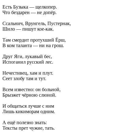
Есть Бузыка — щелкопер.
Что бездарен — не допёр.
Ссальнич, Врунгель, Пустернак,
Шило — пишут кое-как.
Там смердит протухший Ёрш,
В ком таланта — ни на грош.
Друг Яги, лукавый бес,
Испоганил русский лес.
Нечестивец, хам и плут.
Сеет злобу там и тут.
Всем известно: он больной,
Брызжет чёрною слюной.
И общаться лучше с ним
Лишь кикиморам одним.
А ещё полезно знать:
Тексты прет чужие, тать.