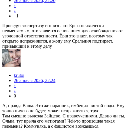
26 апреля 2026, 22:20
↑
↓
+1
Проведут экспертизу и признают Ерша психически
невменяемым, что является основанием для освобождения от
уголовной ответственности. Ёрш это знает, поэтому так
открыто испражняется, а жопу ему Сральнич подтирает,
привыкший к этому делу.
krutoi
26 апреля 2026, 22:24
↑
↓
0
А, правда Ваша. Это же параноик, имбецил чистой воды. Ему
точно ничего не будет, может испражняться, трус.
Там смешно вылезла Зайцево. С нравоучениями. Давно ли ты,
Олька, тут крыла его матюгами? Чей-то произошла такая
перемена? Коммуняка, а с фашистом возжаешься.