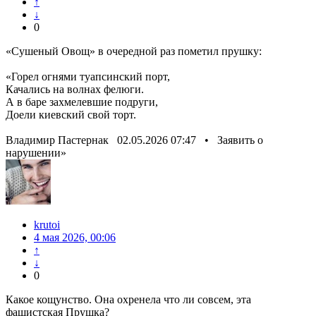
↑
↓
0
«Сушеный Овощ» в очередной раз пометил прушку:
«Горел огнями туапсинский порт,
Качались на волнах фелюги.
А в баре захмелевшие подруги,
Доели киевский свой торт.
Владимир Пастернак 02.05.2026 07:47 • Заявить о
нарушении»
krutoi
4 мая 2026, 00:06
↑
↓
0
Какое кощунство. Она охренела что ли совсем, эта
фашистская Прушка?