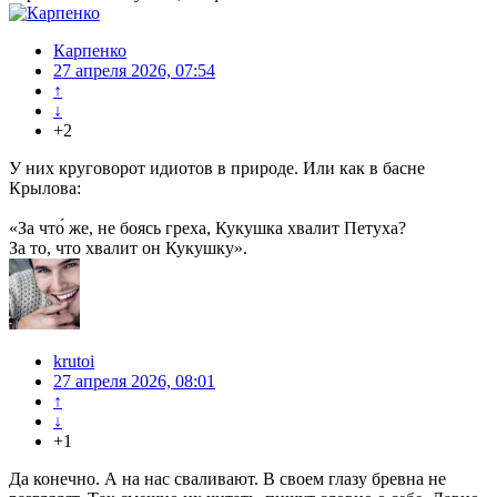
Карпенко
27 апреля 2026, 07:54
↑
↓
+2
У них круговорот идиотов в природе. Или как в басне
Крылова:
«За что́ же, не боясь греха, Кукушка хвалит Петуха?
За то, что хвалит он Кукушку».
krutoi
27 апреля 2026, 08:01
↑
↓
+1
Да конечно. А на нас сваливают. В своем глазу бревна не