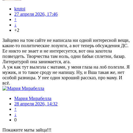
krutoi
27 апреля 2026, 17:46
↑
↓
+2
Зайцево на том сайте не написала ни одной интересной вещи,
какие-то политические лозунги, а вот теперь обсуждения ДС.
Ее никто не знает и не интересуется, вот она захотела
позвездеть. Творчества там ноль, одни бабьи сплетни, базар.
Литературой она занимается, ага.
А уж как тут вылезла с матами, у меня глаза на лоб полезли. Я
мужик, и то такое сроду не напишу. Ну, и Вша такая же, нет
особой разницы. У нее один хороший рассказ, про маму. И
всё.
Мария Мирабелла
28 апреля 2026, 14:32
↑
↓
0
Покажите маты зайца!!!