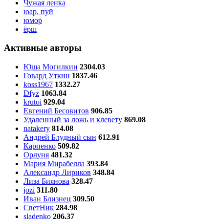
Чужая ленка
юар. пуй
юмор
ёрш
Активные авторы
Юша Могилкин
2304.03
Говард Уткин
1837.46
koss1967
1332.27
Dfyz
1063.84
krutoi
929.04
Евгений Бесовитов
906.85
Удаленный за ложь и клевету
869.08
natakery
814.08
Андрей Блудный сын
612.91
Карпенко
509.82
Орлуня
481.32
Мария Мирабелла
393.84
Александр Лириков
348.84
Лиза Биянова
328.47
jozi
311.80
Иван Близнец
309.50
СветНик
284.98
sladenko
206.37