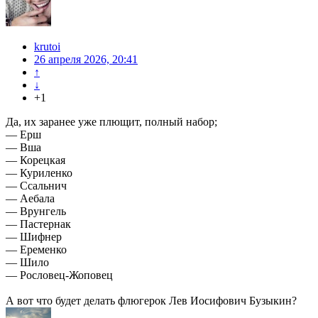
krutoi
26 апреля 2026, 20:41
↑
↓
+1
Да, их заранее уже плющит, полный набор;
— Ерш
— Вша
— Корецкая
— Куриленко
— Ссальнич
— Аебала
— Врунгель
— Пастернак
— Шифнер
— Еременко
— Шило
— Рословец-Жоповец
А вот что будет делать флюгерок Лев Иосифович Бузыкин?