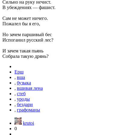
Сильно на руку нечист.
В убеждениях — фашист.
Сам не может ничего.
Пожалел бы я его,
Но зачем паршивый бес
Испоганил русский лес?
И зачем такая пьянь
Собрала такую дрянь?
Ерш
,
вша
,
бузыка
,
вшивая лена
,
стеб
,
уроды
,
бездари
,
графоманы
krutoi
0