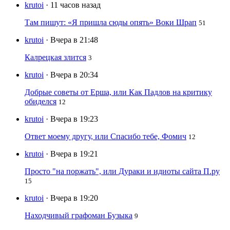
krutoi
· 11 часов назад
Там пишут: «Я пришла сюды опять» Воки Шрап
51
krutoi
· Вчера в 21:48
Калрецкая злится
3
krutoi
· Вчера в 20:34
Добрые советы от Ерша, или Как Падлов на критику
обиделся
12
krutoi
· Вчера в 19:23
Ответ моему другу, или Спасибо тебе, Фомич
12
krutoi
· Вчера в 19:21
Просто "на поржать", или Дураки и идиоты сайта П.ру
15
krutoi
· Вчера в 19:20
Находчивый графоман Бузыка
9