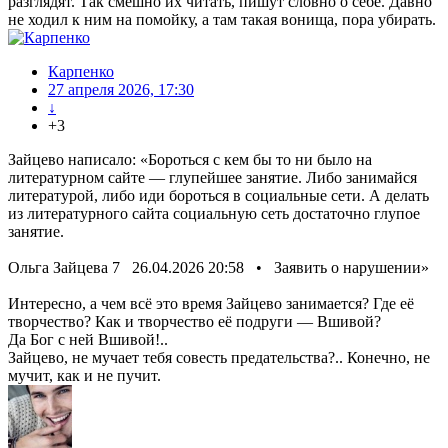
разглядят. Так смешно их читать, пишут словно о себе. Давно
не ходил к ним на помойку, а там такая вонища, пора убирать.
Карпенко
27 апреля 2026, 17:30
↓
+3
Зайцево написало: «Бороться с кем бы то ни было на
литературном сайте — глупейшее занятие. Либо занимайся
литературой, либо иди бороться в социальные сети. А делать
из литературного сайта социальную сеть достаточно глупое
занятие.
Ольга Зайцева 7 26.04.2026 20:58 • Заявить о нарушении»
Интересно, а чем всё это время Зайцево занимается? Где её
творчество? Как и творчество её подруги — Вшивой?
Да Бог с ней Вшивой!..
Зайцево, не мучает тебя совесть предательства?.. Конечно, не
мучит, как и не пучит.