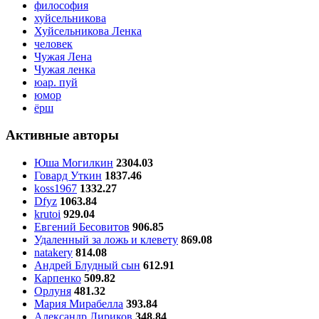
философия
хуйсельникова
Хуйсельникова Ленка
человек
Чужая Лена
Чужая ленка
юар. пуй
юмор
ёрш
Активные авторы
Юша Могилкин
2304.03
Говард Уткин
1837.46
koss1967
1332.27
Dfyz
1063.84
krutoi
929.04
Евгений Бесовитов
906.85
Удаленный за ложь и клевету
869.08
natakery
814.08
Андрей Блудный сын
612.91
Карпенко
509.82
Орлуня
481.32
Мария Мирабелла
393.84
Александр Лириков
348.84