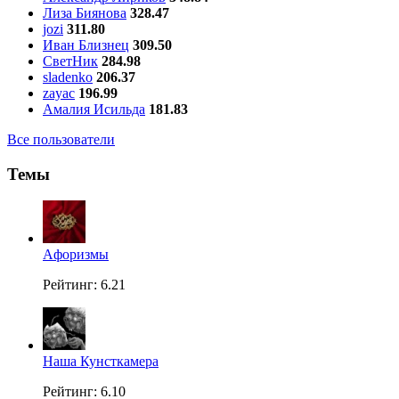
Лиза Биянова
328.47
jozi
311.80
Иван Близнец
309.50
СветНик
284.98
sladenko
206.37
zayac
196.99
Амалия Исильда
181.83
Все пользователи
Темы
Aфоризмы
Рейтинг: 6.21
Наша Кунсткамера
Рейтинг: 6.10