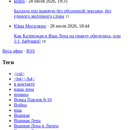
krutoi
· 28 июля 2026, 19:31
Баллада про вшивую без обсценной лексики, без
единого матерного слова
11
Юша Могилкин
· 28 июля 2026, 18:44
Как Калрецкая и Вша Лена на правду обиделись, или
1:1, бабушки!
18
Весь эфир
·
RSS
Теги
<cut>
<h4></h4>
в контакте
ваша лена
вимана
Вовка Павлов 8-10
Война
вша
Вшивая
Вшивая Лена
Вшивая Лена и Липец