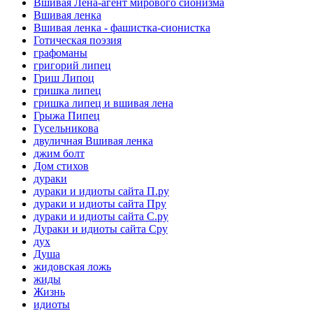
Вшивая Лена-агент мирового сионизма
Вшивая ленка
Вшивая ленка - фашистка-сионистка
Готическая поэзия
графоманы
григорий липец
Гриш Липоц
гришка липец
гришка липец и вшивая лена
Грыжа Пипец
Гусельникова
двуличная Вшивая ленка
джим болт
Дом стихов
дураки
дураки и идиоты сайта П.ру
дураки и идиоты сайта Пру
дураки и идиоты сайта С.ру
Дураки и идиоты сайта Сру
дух
Душа
жидовская ложь
жиды
Жизнь
идиоты