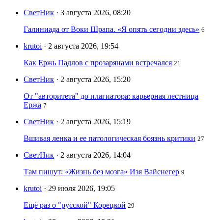
СветНик
· 3 августа 2026, 08:20
Галиниада от Воки Шрапа. «Я опять сегодни здесь»
6
krutoi
· 2 августа 2026, 19:54
Как Ержь Падлов с прозарянами встречался
21
СветНик
· 2 августа 2026, 15:20
От "авторитета" до плагиатора: карьерная лестница
Ержа
7
СветНик
· 2 августа 2026, 15:19
Вшивая ленка и ее патологическая боязнь критики
27
СветНик
· 2 августа 2026, 14:04
Там пишут: «Жизнь без мозга» Изя Вайснегер
9
krutoi
· 29 июля 2026, 19:05
Ещё раз о "русской" Корецкой
29