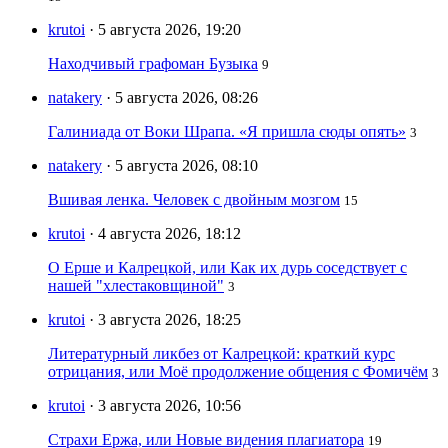
krutoi
· 5 августа 2026, 19:20
Находчивый графоман Бузыка
9
natakery
· 5 августа 2026, 08:26
Галиниада от Воки Шрапа. «Я пришла сюды опять»
3
natakery
· 5 августа 2026, 08:10
Вшивая ленка. Человек с двойным мозгом
15
krutoi
· 4 августа 2026, 18:12
О Ерше и Калрецкой, или Как их дурь соседствует с
нашей "хлестаковщиной"
3
krutoi
· 3 августа 2026, 18:25
Литературный ликбез от Калрецкой: краткий курс
отрицания, или Моё продолжение общения с Фомичём
3
krutoi
· 3 августа 2026, 10:56
Страхи Ержа, или Новые видения плагиатора
19