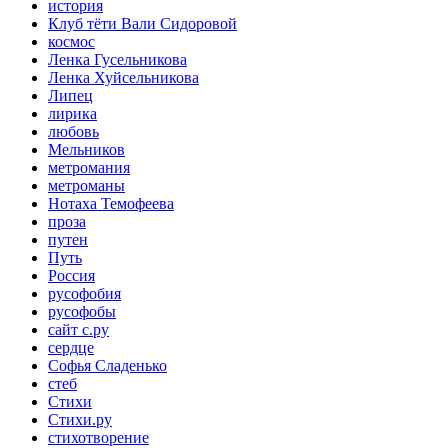
история
Клуб тёти Вали Сидоровой
космос
Ленка Гусельникова
Ленка Хуйсельникова
Липец
лирика
любовь
Мельников
метромания
метроманы
Нотаха Темофеева
проза
путен
Путь
Россия
русофобия
русофобы
сайт с.ру
сердце
Софья Сладенько
стеб
Стихи
Стихи.ру
стихотворение