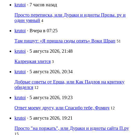
krutoi
· 7 часов назад
Просто переписка, или Дураки и идиоты Прозы. ру и
один умный
4
krutoi
· Вчера в 07:25
Там пишут: «Я пришла сюды опять» Воки Шрап
51
krutoi
· 5 августа 2026, 21:48
Калрецкая злится
3
krutoi
· 5 августа 2026, 20:34
Добрые советы от Ерша, или Как Падлов на критику
обиделся
12
krutoi
· 5 августа 2026, 19:23
Ответ моему другу, или Спасибо тебе, Фомич
12
krutoi
· 5 августа 2026, 19:21
Просто "на поржать", или Дураки и идиоты сайта П.ру
15