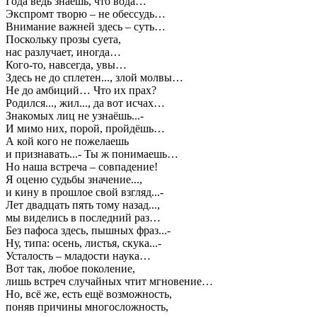
Года ведь знаешь, что вода…
Экспромт творю – не обессудь…
Внимание важней здесь – суть…
Поскольку прозы суета,
нас разлучает, иногда…
Кого-то, навсегда, увы…
Здесь не до сплетен..., злой молвы…
Не до амбиций… Что их прах?
Родился..., жил..., да вот исчах…
Знакомых лиц не узнаёшь...-
И мимо них, порой, пройдёшь…
А кой кого не пожелаешь
и признавать...- Ты ж понимаешь…
Но наша встреча – совпадение!
Я оценю судьбы значение...,
и кину в прошлое свой взгляд...-
Лет двадцать пять тому назад...,
мы виделись в последний раз…
Без пафоса здесь, пышных фраз...-
Ну, типа: осень, листья, скука...-
Усталость – младости наука…
Вот так, любое поколение,
лишь встреч случайных чтит мгновение…
Но, всё же, есть ещё возможность,
поняв причины многосложность,