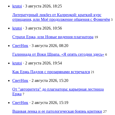
krutoi
· 3 августа 2026, 18:25
Литературный ликбез от Калрецкой: краткий курс
отрицания, или Моё продолжение общения с Фомичём
3
krutoi
· 3 августа 2026, 10:56
Страхи Ержа, или Новые видения плагиатора
19
СветНик
· 3 августа 2026, 08:20
Галиниада от Воки Шрапа. «Я опять сегодни здесь»
6
krutoi
· 2 августа 2026, 19:54
Как Ержь Падлов с прозарянами встречался
21
СветНик
· 2 августа 2026, 15:20
От "авторитета" до плагиатора: карьерная лестница
Ержа
7
СветНик
· 2 августа 2026, 15:19
Вшивая ленка и ее патологическая боязнь критики
27