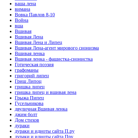
ваша лена
вимана
Вовка Павлов 8-10
Война
вша
Вшивая
Вшивая Лена
Вшивая Лена и Липец
Вшивая Лена-агент мирового сионизма
Вшивая ленка
Вшивая ленка - фашистка-сионистка
Готическая поэзия
графоманы
григорий липец
Гриш Липоц
гришка липец
гришка липец и вшивая лена
Грыжа Пипец
Гусельникова
двуличная Вшивая ленка
джим болт
Дом стихов
дураки
дураки и идиоты сайта П.ру
дураки и идиоты сайта Пру