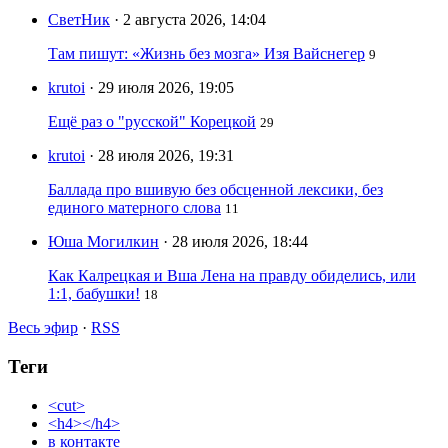
СветНик
· 2 августа 2026, 14:04
Там пишут: «Жизнь без мозга» Изя Вайснегер
9
krutoi
· 29 июля 2026, 19:05
Ещё раз о "русской" Корецкой
29
krutoi
· 28 июля 2026, 19:31
Баллада про вшивую без обсценной лексики, без
единого матерного слова
11
Юша Могилкин
· 28 июля 2026, 18:44
Как Калрецкая и Вша Лена на правду обиделись, или
1:1, бабушки!
18
Весь эфир
·
RSS
Теги
<cut>
<h4></h4>
в контакте