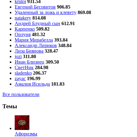
krutoi
931.54
Евгений Бесовитов
906.85
Удаленный за ложь и клевету
869.08
natakery
814.08
Андрей Блудный сын
612.91
Карпенко
509.82
Орлуня
481.32
Мария Мирабелла
393.84
Александр Лириков
348.84
Лиза Биянова
328.47
jozi
311.80
Иван Близнец
309.50
СветНик
284.98
sladenko
206.37
zayac
196.99
Амалия Исильда
181.83
Все пользователи
Темы
Aфоризмы