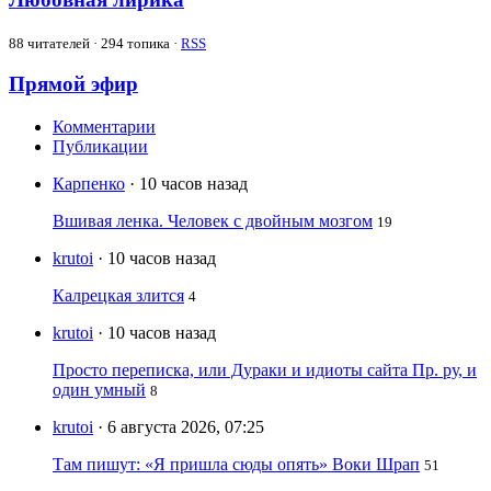
88
читателей · 294 топика ·
RSS
Прямой эфир
Комментарии
Публикации
Карпенко
· 10 часов назад
Вшивая ленка. Человек с двойным мозгом
19
krutoi
· 10 часов назад
Калрецкая злится
4
krutoi
· 10 часов назад
Просто переписка, или Дураки и идиоты сайта Пр. ру, и
один умный
8
krutoi
· 6 августа 2026, 07:25
Там пишут: «Я пришла сюды опять» Воки Шрап
51