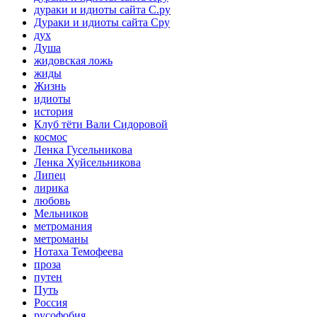
дураки и идиоты сайта С.ру
Дураки и идиоты сайта Сру
дух
Душа
жидовская ложь
жиды
Жизнь
идиоты
история
Клуб тёти Вали Сидоровой
космос
Ленка Гусельникова
Ленка Хуйсельникова
Липец
лирика
любовь
Мельников
метромания
метроманы
Нотаха Темофеева
проза
путен
Путь
Россия
русофобия