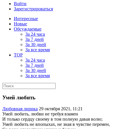
Войти
Зарегистрироваться
Интересные
Новые
Обсуждаемые
За 24 часа
За 7 дней
За 30 дней
За все время
TOP
За 24 часа
За 7 дней
За 30 дней
За все время
Умей любить
Любовная лирика
29 октября 2021, 11:21
Умей любить, любви не требуя взамен
И только сердцу своему в том полную давая волю;
Умей любить не впопыхах, не зная в чувстве перемен,