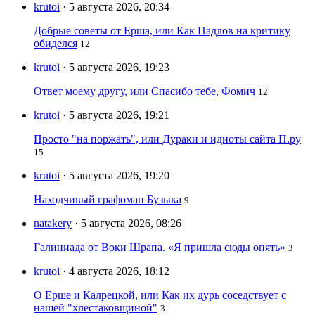
krutoi
· 5 августа 2026, 20:34
Добрые советы от Ерша, или Как Падлов на критику
обиделся
12
krutoi
· 5 августа 2026, 19:23
Ответ моему другу, или Спасибо тебе, Фомич
12
krutoi
· 5 августа 2026, 19:21
Просто "на поржать", или Дураки и идиоты сайта П.ру
15
krutoi
· 5 августа 2026, 19:20
Находчивый графоман Бузыка
9
natakery
· 5 августа 2026, 08:26
Галиниада от Воки Шрапа. «Я пришла сюды опять»
3
krutoi
· 4 августа 2026, 18:12
О Ерше и Калрецкой, или Как их дурь соседствует с
нашей "хлестаковщиной"
3