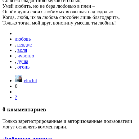
Со всею сладостною мукою и болью;
Умей любить, но не беря любовью в плен –
Огнём души своих любимых возвышая над юдолью…
Когда, любя, их за любовь способен лишь благодарить,
Только тогда, мой друг, воистину умеешь ты любить!
любовь
,
сердце
,
воля
,
чувство
,
душа
,
огонь
vluchit
0
?
0
комментариев
Только зарегистрированные и авторизованные пользователи
могут оставлять комментарии.
Любовная лирика