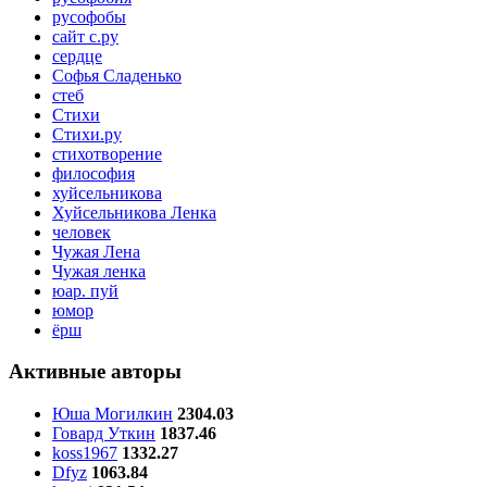
русофобы
сайт с.ру
сердце
Софья Сладенько
стеб
Стихи
Стихи.ру
стихотворение
философия
хуйсельникова
Хуйсельникова Ленка
человек
Чужая Лена
Чужая ленка
юар. пуй
юмор
ёрш
Активные авторы
Юша Могилкин
2304.03
Говард Уткин
1837.46
koss1967
1332.27
Dfyz
1063.84