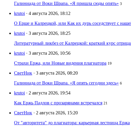
Галиниада от Воки Шрапа. «Я пришла сюды опять»
3
krutoi
· 4 августа 2026, 18:12
О Ерше и Калрецкой, или Как их дурь соседствует с наш
krutoi
· 3 августа 2026, 18:25
Литературный ликбез от Калрецкой: краткий курс отри
krutoi
· 3 августа 2026, 10:56
Страхи Ержа, или Новые видения плагиатора
19
СветНик
· 3 августа 2026, 08:20
Галиниада от Воки Шрапа. «Я опять сегодни здесь»
6
krutoi
· 2 августа 2026, 19:54
Как Ержь Падлов с прозарянами встречался
21
СветНик
· 2 августа 2026, 15:20
От "авторитета" до плагиатора: карьерная лестница Ержа