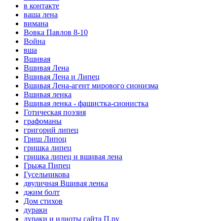
в контакте
ваша лена
вимана
Вовка Павлов 8-10
Война
вша
Вшивая
Вшивая Лена
Вшивая Лена и Липец
Вшивая Лена-агент мирового сионизма
Вшивая ленка
Вшивая ленка - фашистка-сионистка
Готическая поэзия
графоманы
григорий липец
Гриш Липоц
гришка липец
гришка липец и вшивая лена
Грыжа Пипец
Гусельникова
двуличная Вшивая ленка
джим болт
Дом стихов
дураки
дураки и идиоты сайта П.ру