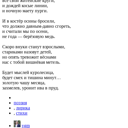
все свои житейские круги,
и дождей косые линии,
и ночную маету пурги.
И в костёр осины бросили,
что должно давным-давно сгореть,
и считали мы по осени,
не года — берёзовую медь.
Скоро внуки станут взрослыми,
стариками назовут детей,
но опять тревожит вёснами
нас с тобой вишнёвая метель.
Будет мыслей куролесица,
будет смех и тишина минут…
золотую чашу месяца,
захмелев, уронит ива в пруд.
поэзия
,
лирика
,
стихи
vgm