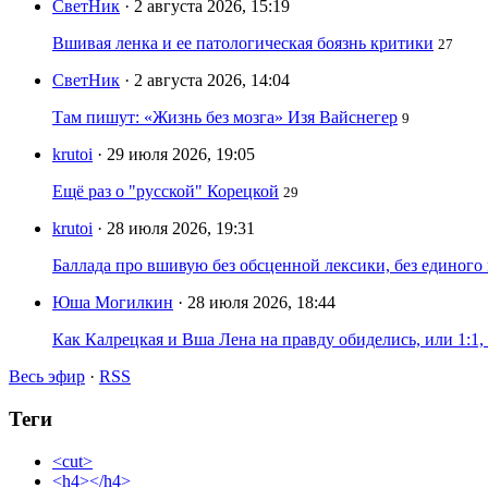
СветНик
· 2 августа 2026, 15:19
Вшивая ленка и ее патологическая боязнь критики
27
СветНик
· 2 августа 2026, 14:04
Там пишут: «Жизнь без мозга» Изя Вайснегер
9
krutoi
· 29 июля 2026, 19:05
Ещё раз о "русской" Корецкой
29
krutoi
· 28 июля 2026, 19:31
Баллада про вшивую без обсценной лексики, без единого
Юша Могилкин
· 28 июля 2026, 18:44
Как Калрецкая и Вша Лена на правду обиделись, или 1:1,
Весь эфир
·
RSS
Теги
<cut>
<h4></h4>