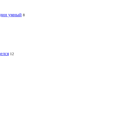
 один умный
8
делся
12