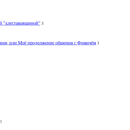
ей "хлестаковщиной"
3
цания, или Моё продолжение общения с Фомичём
3
7