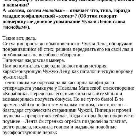
в кавычки?
А «
совсем, совсем молодым
» – означает что, типа, гораздо
младше зоофилической «
газели
»? (Об этом говорит
подчеркнутое двойное упоминание Чужой Леной слова
«
молодым
»).
Такие вот, дела.
Ситуация проста до обыкновенного: Чужая Лена, обнаружив
понравившийся ей стих, решила переделать его на свой лад и
опубликовать на всеобщее обозрение.
Типичная жыдовская манера.
Нам вспомнилась еще одна аналогичная история,
характеризующую Чужую Лену, как паталогическую воровку
чужих идей.
Точно таким же образом наша кассирша хайфицкого
супермаркета умыкнула у Новеллы Матвеевой стихотворение
«Кораблик». Переделала его, вывесила на сайте stihi.ru и
вознамерилась получать бонусы. Но не тут-то было! В те
времена stihi.ru не был тем унылым говном, в которое он –
благодаря стукаческим стараниями Чужой, Пипеца и прочей
шушеры – превратился сейчас, тогда авторы были покрепче и
поумнее – Лента быстренько огребла пиздюлей за плагиат,
долго рыдала, исходила говном и выдавала подобные
русофобствующие перлы: