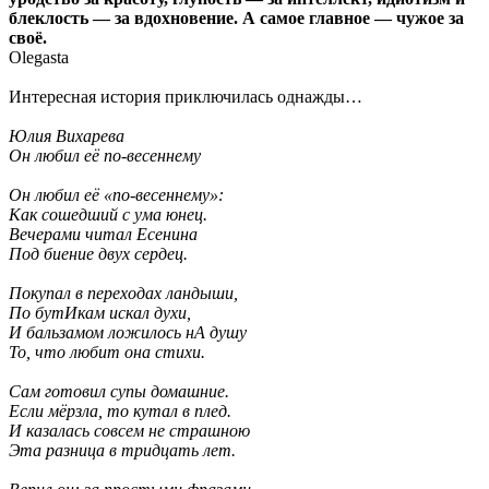
блеклость — за вдохновение. А самое главное — чужое за
своё.
Olegasta
Интересная история приключилась однажды…
Юлия Вихарева
Он любил её по-весеннему
Он любил её «по-весеннему»:
Как сошедший с ума юнец.
Вечерами читал Есенина
Под биение двух сердец.
Покупал в переходах ландыши,
По бутИкам искал духи,
И бальзамом ложилось нА душу
То, что любит она стихи.
Сам готовил супы домашние.
Если мёрзла, то кутал в плед.
И казалась совсем не страшною
Эта разница в тридцать лет.