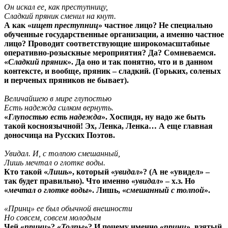
Он искал ее, как преступницу,
Сладкий пряник сменил на кнут.
А как «
ищет преступниц
» частное лицо? Не специально
обученные государственные организации, а именно частное
лицо? Проводит соответствующие широкомасштабные
оперативно-розыскные мероприятия? Да? Сомневаемся.
«
Сладкий пряник
». Да оно и так понятно, что и в данном
контексте, и вообще, пряник – сладкий. (Горьких, соленых
и перченых пряников не бывает).
Величайшею в мире глупостью
Есть надежда силком вернуть.
«
Глупостью есть надежда
». Хоспидя, ну надо же быть
такой косноязычной! Эх, Ленка, Ленка… А еще главная
доносчица на Русских Поэтов.
Увидал. И, с толпою смешанный,
Лишь мечтал о глотке воды.
Кто такой «
Лишь
», который «
увидал
»? (А не «увидел» –
так будет правильно). Что именно «
увидал
» – х.з. Но
«
мечтал о глотке воды
». Лишь, «
смешанный с толпой
».
«Принц» ее был обычной внешности
Но совсем, совсем молодым
Чей «
принц
»? «
Толпы
»? И почему именно «
принц
», взятый