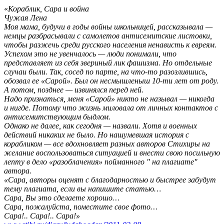
«
Кораблик, Сара и война
Чужая Лена
Моя мама, будучи в годы войны школьницей, рассказывала —
немцы разбрасывали с самолетов антисемитские листовки,
чтобы разжечь среди русского населения ненависть к евреям.
Успехом это не увенчалось — люди понимали, что
представляет из себя звериный лик фашизма. Но отдельные
случаи были. Так, сосед по парте, на что-то разозлившись,
обозвал ее «Сарой». Был он несмышленыш 10-ти лет от роду.
А потом, позднее — извинялся перед ней.
Надо признаться, меня «Сарой» никто не называл — никогда
и нигде. Потому что жизнь миловала от личных контактов с
антисемитствующим быдлом.
Однако не далее, как сегодня — назвали. Хотя и военных
действий никаких не было. Но нашумевшая история с
корабликом — все вдохновляет разных авторов Стихиры на
желание воспользоваться ситуацией и внести свою посильную
лепту в дело «разоблачения» пойманного " на плагиате"
автора.
«Сара, авторы оценят с благодарностью и быстрее забудут
тему плагиата, если вы напишите статью…
Сара, Вы это сделаете хорошо…
Сара, пожалуйста, поместите свое фото…
Сара!.. Сара!.. Сара!»