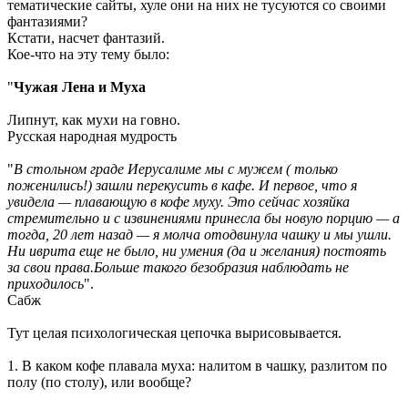
тематические сайты, хуле они на них не тусуются со своими
фантазиями?
Кстати, насчет фантазий.
Кое-что на эту тему было:
"
Чужая Лена и Муха
Липнут, как мухи на говно.
Русская народная мудрость
"
В стольном граде Иерусалиме мы с мужем ( только
поженились!) зашли перекусить в кафе. И первое, что я
увидела — плавающую в кофе муху. Это сейчас хозяйка
стремительно и с извинениями принесла бы новую порцию — а
тогда, 20 лет назад — я молча отодвинула чашку и мы ушли.
Ни иврита еще не было, ни умения (да и желания) постоять
за свои права.Больше такого безобразия наблюдать не
приходилось
".
Сабж
Тут целая психологическая цепочка вырисовывается.
1. В каком кофе плавала муха: налитом в чашку, разлитом по
полу (по столу), или вообще?