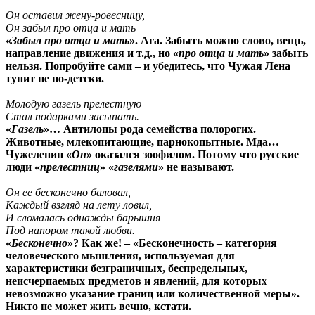
Он оставил жену-ровесницу,
Он забыл про отца и мать
«
Забыл про отца и мать
». Ага. Забыть можно слово, вещь,
направление движения и т.д., но «
про отца и мать
» забыть
нельзя. Попробуйте сами – и убедитесь, что Чужая Лена
тупит не по-детски.
Молодую газель прелестную
Стал подарками засыпать.
«
Газель
»… Антилопы рода семейства полорогих.
Животные, млекопитающие, парнокопытные. Мда…
Чужеленин «
Он
» оказался зоофилом. Потому что русские
люди «
прелестниц
» «
газелями
» не называют.
Он ее бесконечно баловал,
Каждый взгляд на лету ловил,
И сломалась однажды барышня
Под напором такой любви.
«
Бесконечно
»? Как же! – «Бесконечность – категория
человеческого мышления, используемая для
характеристики безграничных, беспредельных,
неисчерпаемых предметов и явлений, для которых
невозможно указание границ или количественной меры».
Никто не может жить вечно, кстати.