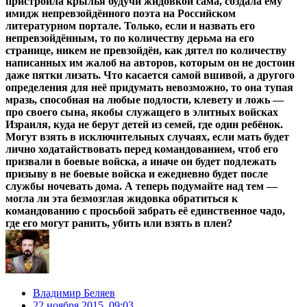
пристроила крылья будучи жидовкой сама, создала ему
имидж непревзойдённого поэта на Российском
литературном портале. Только, если и назвать его
непревзойдённым, то по количеству дерьма на его
странице, никем не превзойдён, как дятел по количеству
написанных им жалоб на авторов, которым он не достоин
даже пятки лизать. Что касается самой вшивой, а другого
определения для неё придумать невозможно, то она тупая
мразь, способная на любые подлости, клевету и ложь —
про своего сына, якобы служащего в элитных войсках
Израиля, куда не берут детей из семей, где один ребёнок.
Могут взять в исключительных случаях, если мать будет
лично ходатайствовать перед командованием, чтоб его
призвали в боевые войска, а иначе он будет подлежать
призыву в не боевые войска и ежедневно будет после
службы ночевать дома. А теперь подумайте над тем —
могла ли эта безмозглая жидовка обратиться к
командованию с просьбой забрать её единственное чадо,
где его могут ранить, убить или взять в плен?
Владимир Беляев
22 ноября 2015, 09:03