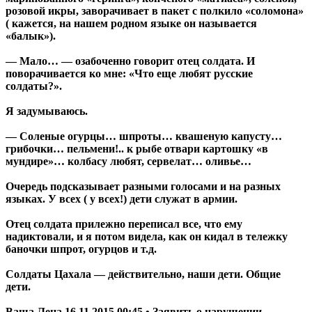
розовой икры, заворачивает в пакет с полкило «соломона»
( кажется, на нашем родном языке он называется
«балык»).
— Мало… — озабоченно говорит отец солдата. И
поворачивается ко мне: «Что еще любят русские
солдаты?».
Я задумываюсь.
— Соленые огурцы… шпроты… квашеную капусту…
грибочки… пельмени!.. к рыбе отвари картошку «в
мундире»… колбасу любят, сервелат… оливье…
Очередь подсказывает разными голосами и на разных
языках. У всех ( у всех!) дети служат в армии.
Отец солдата прилежно переписал все, что ему
надиктовали, и я потом видела, как он кидал в тележку
баночки шпрот, огурцов и т.д.
Солдаты Цахала — действительно, наши дети. Общие
дети.
Ваша Лена 16.11.2015 00:45 • Заявить о нарушении