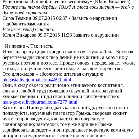
Рецензия на «Он любил её по-весеннему» (Юлия Вихарева)
Где же ты темы берёшь, Юля? А слова восхищения — все!- в
душе моей спрятаны...
Сима Темкин 09.07.2015 06:37 • Заявить о нарушении
+ добавить замечания
Всё из жизни)) Спасибо!
Юлия Вихарева 09.07.2015 11:33 Заявить о нарушении
«Из жизни». Так и есть.
И тут на арену цирка уродов выползает Чужая Лена. Которая
берет темы для своих пыр-дений не из жизни, а воруя их у
русских поэтов и поэтесс. Проще говоря, переделывает чужие
стихи, а получившееся говно выдает за свое творчество.
Это для жыдов – абсолютно штатная ситуация:
olegasta.livejournal.com/4690.html
Они, в силу своего религиозно-этнического воспитания,
считают любой труд не-жыдов (научный, литературный,
художественный и т.д.) своей личной собственностью:
man-go-ost.livejournal.com/7277.html
Захотелось Пипецу ободрать какого-нибудь русского поэта –
пожалуйста, неуемный плагиатор Грыжа, своровав сюжет
чужого произведения, клепает свою очередную
говнопародию; захотелось тому же воришке Грыже
зарифмовать анекдот – и он превращает короткую комичную
историю в нудное косноязычное повествование.