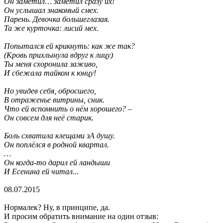
Он заметил… заметил сразу их!
Он услышал знакомый смех.
Парень. Девочка большеглазая.
Та же курточка: лисий мех.
Попытался ей крикнуть: как же так?
(Кровь прихлынула вдруг к лицу)
Ты меня схоронила заживо,
И сбежала тайком к юнцу!
Но увидев себя, обросшего,
В отраженье витрины, сник.
Что ей вспомнить о нём хорошего? –
Он совсем для неё старик.
Боль схватила клещами зА душу.
Он поплёлся в родной квартал.
…
Он когда-то дарил ей ландыши
И Есенина ей читал...
08.07.2015
Нормалек? Ну, в принципе, да.
И просим обратить внимание на один отзыв: