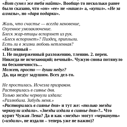
«
Вот сумел же тебя найти
». Вообще-то несколько ранее
было сказано, что «
он
» «ее» не «
нашел
» а, «
купил
». «
Не за
алмазы
», но «
даря подарки
».
Жаль, что счастье — всегда мгновение,
Охуенное умозаключение.
Блеск жар-птицы вспорхнет из рук.
«Блеск вспорхнет»? Пиздец, приплыли.
Есть ли в жизни любовь нетленная?
«Нетленный –
1. Не подверженный разложению, тлению. 2. перен.
Никогда не исчезающий; вечный». Чужую снова потянуло
на бесконечность…
Может, просто — души недуг?
Да, ща недуг задушим. Всех дел-то.
Не простилась. Исчезла призраком.
Растворилась в сиянье дня.
Только звезды черкнули издали:
«Разлюбила. Забудь меня.»
«
Растворилась в сиянье дня
» и тут же: «
только звезды
черкнули издали
». «
Звезды издали в сиянье дня
»?.. Что
курит Чужая Лена? Да и как «
звезды
» могут «
черкануть
»
(«
издали
», не издали – теперь уже не важно)?