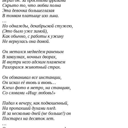
Верил он: за простыми фразами
Скрыто то, что любви полна
Эта девочка большеглазая
В тонком платьице изо льна.
…
Но однажды, декабрьской стужею,
(Это было уже зимой),
Как обычно, с работы к ужину
Не вернулась она домой.
Он метался медведем раненым
В закоулках, ночных дворах,
И внутри него адским пламенем
Разгорался животный страх.
Он обзванивал все инстанции,
Он искал её вновь и вновь…
Клеил фото в метро, на станциях,
Со словами «Ищу любовь!»
Падал к вечеру, как подкошенный,
На пропахший духами плед.
И за несколько дней (не больше!) он
Постарел на десяток лет.
…