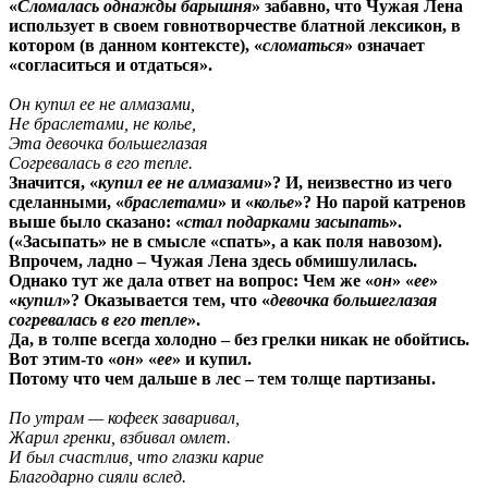
«
Сломалась однажды барышня
» забавно, что Чужая Лена
использует в своем говнотворчестве блатной лексикон, в
котором (в данном контексте), «
сломаться
» означает
«согласиться и отдаться».
Он купил ее не алмазами,
Не браслетами, не колье,
Эта девочка большеглазая
Согревалась в его тепле.
Значится, «
купил ее не алмазами
»? И, неизвестно из чего
сделанными, «
браслетами
» и «
колье
»? Но парой катренов
выше было сказано: «
стал подарками засыпать
».
(«Засыпать» не в смысле «спать», а как поля навозом).
Впрочем, ладно – Чужая Лена здесь обмишулилась.
Однако тут же дала ответ на вопрос: Чем же «
он
» «
ее
»
«
купил
»? Оказывается тем, что «
девочка большеглазая
согревалась в его тепле
».
Да, в толпе всегда холодно – без грелки никак не обойтись.
Вот этим-то «
он
» «
ее
» и купил.
Потому что чем дальше в лес – тем толще партизаны.
По утрам — кофеек заваривал,
Жарил гренки, взбивал омлет.
И был счастлив, что глазки карие
Благодарно сияли вслед.