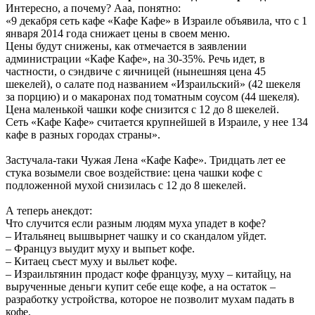
Интересно, а почему? Ааа, понятно:
«9 декабря сеть кафе «Кафе Кафе» в Израиле объявила, что с 1
января 2014 года снижает цены в своем меню.
Цены будут снижены, как отмечается в заявлении
администрации «Кафе Кафе», на 30-35%. Речь идет, в
частности, о сэндвиче с яичницей (нынешняя цена 45
шекелей), о салате под названием «Израильский» (42 шекеля
за порцию) и о макаронах под томатным соусом (44 шекеля).
Цена маленькой чашки кофе снизится с 12 до 8 шекелей.
Сеть «Кафе Кафе» считается крупнейшей в Израиле, у нее 134
кафе в разных городах страны».
Застучала-таки Чужая Лена «Кафе Кафе». Тридцать лет ее
стука возымели свое воздействие: цена чашки кофе с
подложенной мухой снизилась с 12 до 8 шекелей.
А теперь анекдот:
Что случится если разным людям муха упадет в кофе?
– Итальянец вышвырнет чашку и со скандалом уйдет.
– Француз выудит муху и выпьет кофе.
– Китаец съест муху и выльет кофе.
– Израильтянин продаст кофе французу, муху – китайцу, на
вырученные деньги купит себе еще кофе, а на остаток –
разработку устройства, которое не позволит мухам падать в
кофе.