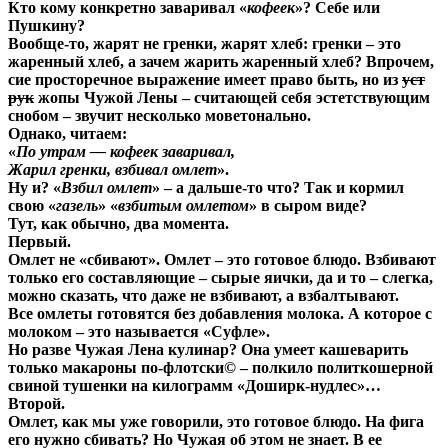
Кто кому конкретно заваривал «
кофеек
»? Себе или
Пушкину?
Вообще-то, жарят не гренки, жарят хлеб: гренки – это
жаренный хлеб, а зачем жарить жаренный хлеб? Впрочем,
сие просторечное выражение имеет право быть, но из
уст
рук
жопы Чужой Лены – считающей себя эстетствующим
снобом – звучит несколько моветонально.
Однако, читаем:
«
По утрам — кофеек заваривал,
Жарил гренки, взбивал омлет
».
Ну и? «
Взбил омлет
» – а дальше-то что? Так и кормил
свою «
газель
» «
взбитым омлетом
» в сыром виде?
Тут, как обычно, два момента.
Первый.
Омлет не «сбивают». Омлет – это готовое блюдо. Взбивают
только его составляющие – сырые яички, да и то – слегка,
можно сказать, что даже не взбивают, а взбалтывают.
Все омлеты готовятся без добавления молока. А которое с
молоком – это называется «Суфле».
Но разве Чужая Лена кулинар? Она умеет кашеварить
только макароны по-флотски© – полкило политкошерной
свиной тушенки на килограмм «Доширк-нудлес»…
Второй.
Омлет, как мы уже говорили, это готовое блюдо. На фига
его нужно сбивать? Но Чужая об этом не знает. В ее