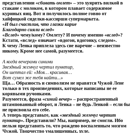
представлении «
сбивать омлет
» – это хуярить вилкой в
стакане с молоком, в котором плавает содержимое
куриных яиц. Вот и получилось полное говно от
хайфицкой сиделки-кассирши супермаркета.
«
И был счастлив, что глазки карие
Благодарно сияли вслед
»
«
Вслед
» чему/кому? Омлету? И почему именно «
вслед
»?
Кстати, «вслед» означает «вдогон, вдогонку, следом».
К чему Ленка приплела здесь сие наречие – неизвестно
никому. Кроме нее самой, разумеется.
А когда вечерами синими
Звездный жемчуг чертил пунктир,
Он шептал ей: «Моя… красивая…
Вот сумел же тебя найти...»
Ща… Образность и символизм не нравятся Чужой Лене
только в тех произведениях, которые написаны не ее
корявыми ручонками.
Разумеется, фраза «
синий вечер
» – распространенный
штампованный оборот, и Ленка – не будь Ленкой – если бы
не присвоила его себе.
А теперь представьте, как «
звездный жемчуг чертит
пунктир
». Представили? Мы, например, не смогли. Ибо
нельзя представить то, что рождено воспаленным мозгом
Чужой. Творчество умалишенных, хуле.