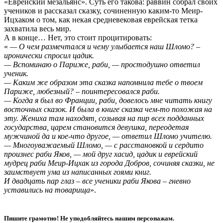
«Еврейский мезальянс». Суть его такова: раввин собрал своих
учеников и рассказал сказку, сочиненную каким-то Меир-
Ицхаком о том, как некая средневековая еврейская тетка
захватила весь мир.
А в конце… Нет, это стоит процитировать:
«
— О чем размечтался и чему улыбается наш Шломо? –
иронически спросил цадик.
— Вспоминаю о Париже, раби, — простодушно ответил
ученик.
— Каким же образом эта сказка напомнила тебе о твоем
Париже, любезный? – поинтересовался раби.
— Когда я был во Франции, раби, довелось мне читать книгу
восточных сказок. И была в книге сказка чем-то похожая на
эту. Жениха там находят, созывая на пир всех подданных
государства, царем становится девушка, переодетая
мужчиной да и кое-что другое, — ответил Шломо учителю.
— Многоуважаемый Шломо, — с расстановкой и сердито
произнес раби Яков, — мой друг хасид, цадик и еврейский
мудрец раби Меир-Ицхак из города Добров, сочиняя сказки, не
заимствует ума из написанных гоями книг.
И двадцать пар глаз – все ученики раби Якова – гневно
уставились на товарища
».
Пишите грамотно! Не уподобляйтесь нашим персонажам.