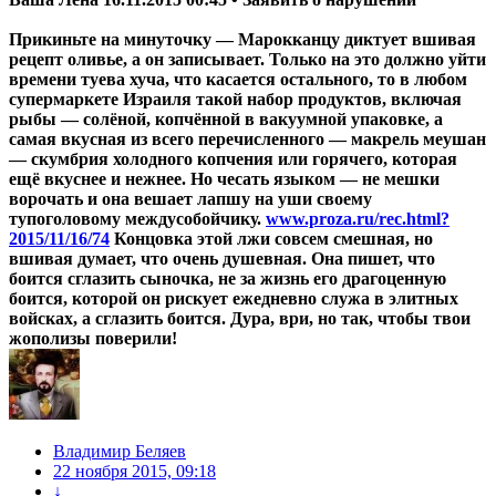
Прикиньте на минуточку — Марокканцу диктует вшивая
рецепт оливье, а он записывает. Только на это должно уйти
времени туева хуча, что касается остального, то в любом
супермаркете Израиля такой набор продуктов, включая
рыбы — солёной, копчённой в вакуумной упаковке, а
самая вкусная из всего перечисленного — макрель меушан
— скумбрия холодного копчения или горячего, которая
ещё вкуснее и нежнее. Но чесать языком — не мешки
ворочать и она вешает лапшу на уши своему
тупоголовому междусобойчику.
www.proza.ru/rec.html?
2015/11/16/74
Концовка этой лжи совсем смешная, но
вшивая думает, что очень душевная. Она пишет, что
боится сглазить сыночка, не за жизнь его драгоценную
боится, которой он рискует ежедневно служа в элитных
войсках, а сглазить боится. Дура, ври, но так, чтобы твои
жополизы поверили!
Владимир Беляев
22 ноября 2015, 09:18
↓