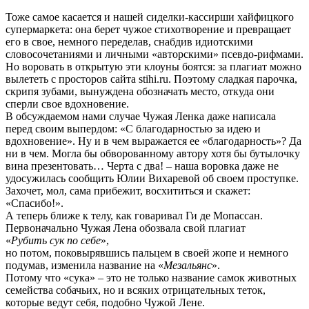
Тоже самое касается и нашей сиделки-кассирши хайфицкого
супермаркета: она берет чужое стихотворение и превращает
его в свое, немного переделав, снабдив идиотскими
словосочетаниями и личными «авторскими» псевдо-рифмами.
Но воровать в открытую эти клоуны боятся: за плагиат можно
вылететь с просторов сайта stihi.ru. Поэтому сладкая парочка,
скрипя зубами, вынуждена обозначать место, откуда они
сперли свое вдохновение.
В обсуждаемом нами случае Чужая Ленка даже написала
перед своим выпердом: «С благодарностью за идею и
вдохновение». Ну и в чем выражается ее «благодарность»? Да
ни в чем. Могла бы обворованному автору хотя бы бутылочку
вина презентовать… Черта с два! – наша воровка даже не
удосужилась сообщить Юлии Вихаревой об своем проступке.
Захочет, мол, сама прибежит, восхититься и скажет:
«Спасибо!».
А теперь ближе к телу, как говаривал Ги де Мопассан.
Первоначально Чужая Лена обозвала свой плагиат
«
Рубить сук по себе
»,
но потом, поковырявшись пальцем в своей жопе и немного
подумав, изменила название на «
Мезальянс
».
Потому что «сука» – это не только название самок животных
семейства собачьих, но и всяких отрицательных теток,
которые ведут себя, подобно Чужой Лене.