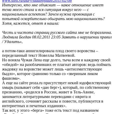
www.stihi.ru/diary/ludabogdan/2011-02-08
Интересно, кто мне объяснит — какое отношение имеет
тема моего стиха и вся ситуация вокруг него — с
национальным аспектом? Зачем нужна провокация с
попыткой оскорбительно обыграть мою национальность?
Хотя, кажется, ответ я нашла:
Честь и чистота страниц русского сайта мне не безразлична.
Людмила Богдан 08.02.2011 23:05 Заявить о нарушении правил
/ Удалить»
,
а потом-таки аннигилировала плод своего воровства –
переделанный текст Новеллы Матвеевой.
Но воняла Чужая Лена еще долго, тыча всем и каждому своей
«обидой» на разоблачивших ее плагиат авторов: ведь поймать
жыдовку на воровстве может лишь «антисемитствующее
быдло», которое сравнимо только со «звериным ликом
фашизма».
А еще на сайте proza.ru присутствует некий юдофилствующий
хмырь (называет себя «дан берг»), который, по собственному
признанию, «родился в России, живет в Тель-Авиве,
занимается литературными переводами с иврита и
английского, сочиняет рассказы и повести, публикуется в
интернетных и печатных изданиях».
Так вот, у этого «берга» тоже есть текст под названием