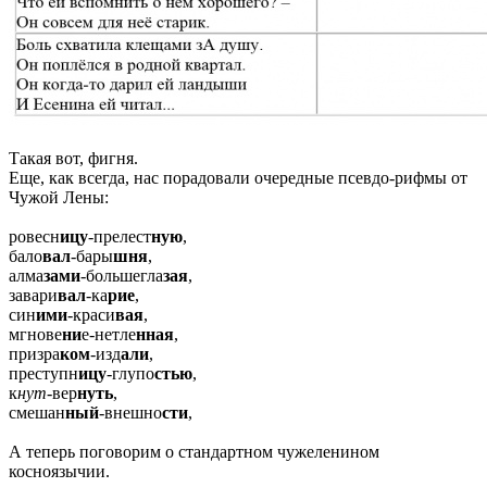
Такая вот, фигня.
Еще, как всегда, нас порадовали очередные псевдо-рифмы от
Чужой Лены:
ровесн
ицу
-прелест
ную
,
бало
вал
-бары
шня
,
алма
зами
-большегла
зая
,
завари
вал
-ка
рие
,
син
ими
-краси
вая
,
мгнове
ни
е-нетле
нная
,
призра
ком
-изд
али
,
преступн
ицу
-глупо
стью
,
к
нут
-вер
нуть
,
смешан
ный
-внешно
сти
,
А теперь поговорим о стандартном чужеленином
косноязычии.