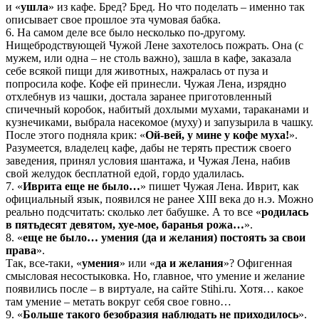
и «
ушла
» из кафе. Бред? Бред. Но что поделать – именно так
описывает свое прошлое эта чумовая бабка.
6. На самом деле все было несколько по-другому.
Нищебродствующей Чужой Лене захотелось пожрать. Она (с
мужем, или одна – не столь важно), зашла в кафе, заказала
себе всякой пищи для животных, нажралась от пуза и
попросила кофе. Кофе ей принесли. Чужая Лена, изрядно
отхлебнув из чашки, достала заранее приготовленный
спичечный коробок, набитый дохлыми мухами, тараканами и
кузнечиками, выбрала насекомое (муху) и запузырила в чашку.
После этого подняла крик: «
Ой-вей, у мине у кофе муха!
».
Разумеется, владелец кафе, дабы не терять престиж своего
заведения, принял условия шантажа, и Чужая Лена, набив
свой желудок бесплатной едой, гордо удалилась.
7. «
Иврита еще не было…
» пишет Чужая Лена. Иврит, как
официальный язык, появился не ранее XIII века до н.э. Можно
реально подсчитать: сколько лет бабушке. А то все «
родилась
в пятьдесят девятом, хуе-мое, баранья рожа…
».
8. «
еще не было… умения (да и желания) постоять за свои
права
».
Так, все-таки, «
умения
» или «
да и желания
»? Офигенная
смысловая несостыковка. Но, главное, что умение и желание
появились после – в виртуале, на сайте Stihi.ru. Хотя… какое
там умение – метать вокруг себя свое говно…
9. «
Больше такого безобразия наблюдать не приходилось
».