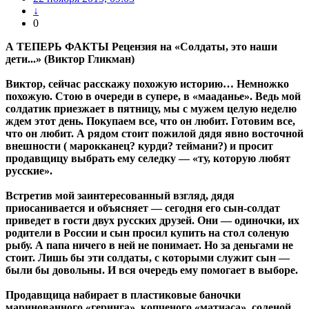
↓
0
А ТЕПЕРЬ ФАКТЫ Рецензия на «Солдаты, это наши
дети...» (Виктор Гликман)
Виктор, сейчас расскажу похожую историю… Немножко
похожую. Стою в очереди в супере, в «мааданье». Ведь мой
солдатик приезжает в пятницу, мы с мужем целую неделю
ждем этот день. Покупаем все, что он любит. Готовим все,
что он любит. А рядом стоит пожилой дядя явно восточной
внешности ( марокканец? курди? теймани?) и просит
продавщицу выбрать ему селедку — «ту, которую любят
русские».
Встретив мой заинтересованный взгляд, дядя
приосанивается и объясняет — сегодня его сын-солдат
приведет в гости двух русских друзей. Они — одиночки, их
родители в России и сын просил купить на стол соленую
рыбу. А папа ничего в ней не понимает. Но за деньгами не
стоит. Лишь бы эти солдаты, с которыми служит сын —
были бы довольны. И вся очередь ему помогает в выборе.
Продавщица набирает в пластиковые баночки
маринованного «геринга», копченого «матиаса», соленой,